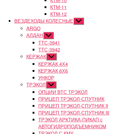
КТМ-10
КТМ-11
КТМ-12
ВЕЗДЕХОДЫ КОЛЕСНЫЕ
Показывать
подменю
ARGO
АЛДАН
Показывать
подменю
ТТС-3941
ТТС-3942
КЕРЖАК
Показывать
подменю
КЕРЖАК 4Х4
КЕРЖАК 6Х6
УНКОР
ТРЭКОЛ
Показывать
подменю
ОПЦИИ ВТС ТРЭКОЛ
ПРИЦЕП ТРЭКОЛ-СПУТНИК
ПРИЦЕП ТРЭКОЛ-СПУТНИК II
ПРИЦЕП ТРЭКОЛ-СПУТНИК III
ТРЭКОЛ АРКТИКА-ПИКАП с
АВТОГИДРОПОДЪЕМНИКОМ
ТРЭКОЛ С КМУ