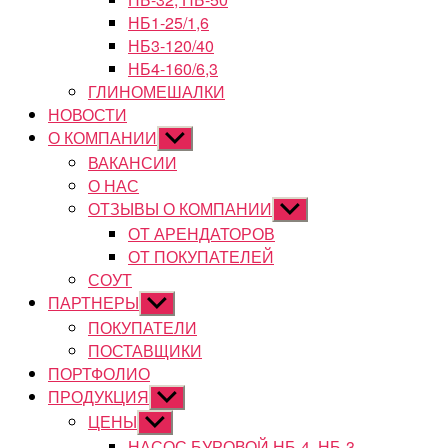
НБ1-25/1,6
НБ3-120/40
НБ4-160/6,3
ГЛИНОМЕШАЛКИ
НОВОСТИ
О КОМПАНИИ
Показывать
подменю
ВАКАНСИИ
О НАС
ОТЗЫВЫ О КОМПАНИИ
Показывать
подменю
ОТ АРЕНДАТОРОВ
ОТ ПОКУПАТЕЛЕЙ
СОУТ
ПАРТНЕРЫ
Показывать
подменю
ПОКУПАТЕЛИ
ПОСТАВЩИКИ
ПОРТФОЛИО
ПРОДУКЦИЯ
Показывать
подменю
ЦЕНЫ
Показывать
подменю
НАСОС БУРОВОЙ НБ-4, НБ-3