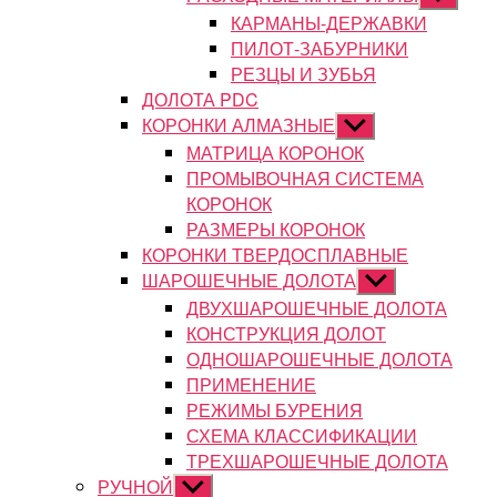
подменю
КАРМАНЫ-ДЕРЖАВКИ
ПИЛОТ-ЗАБУРНИКИ
РЕЗЦЫ И ЗУБЬЯ
ДОЛОТА PDC
КОРОНКИ АЛМАЗНЫЕ
Показывать
подменю
МАТРИЦА КОРОНОК
ПРОМЫВОЧНАЯ СИСТЕМА
КОРОНОК
РАЗМЕРЫ КОРОНОК
КОРОНКИ ТВЕРДОСПЛАВНЫЕ
ШАРОШЕЧНЫЕ ДОЛОТА
Показывать
подменю
ДВУХШАРОШЕЧНЫЕ ДОЛОТА
КОНСТРУКЦИЯ ДОЛОТ
ОДНОШАРОШЕЧНЫЕ ДОЛОТА
ПРИМЕНЕНИЕ
РЕЖИМЫ БУРЕНИЯ
СХЕМА КЛАССИФИКАЦИИ
ТРЕХШАРОШЕЧНЫЕ ДОЛОТА
РУЧНОЙ
Показывать