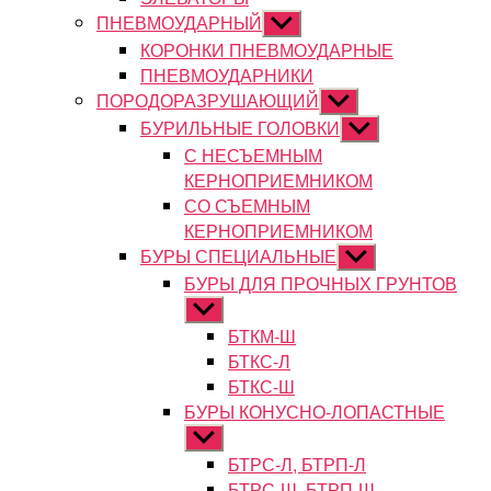
ПНЕВМОУДАРНЫЙ
Показывать
подменю
КОРОНКИ ПНЕВМОУДАРНЫЕ
ПНЕВМОУДАРНИКИ
ПОРОДОРАЗРУШАЮЩИЙ
Показывать
подменю
БУРИЛЬНЫЕ ГОЛОВКИ
Показывать
подменю
С НЕСЪЕМНЫМ
КЕРНОПРИЕМНИКОМ
СО СЪЕМНЫМ
КЕРНОПРИЕМНИКОМ
БУРЫ СПЕЦИАЛЬНЫЕ
Показывать
подменю
БУРЫ ДЛЯ ПРОЧНЫХ ГРУНТОВ
Показывать
подменю
БТКМ-Ш
БТКС-Л
БТКС-Ш
БУРЫ КОНУСНО-ЛОПАСТНЫЕ
Показывать
подменю
БТРС-Л, БТРП-Л
БТРС-Ш, БТРП-Ш