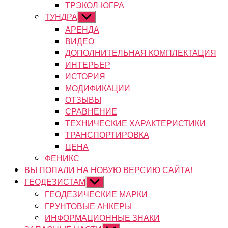
ТРЭКОЛ-ЮГРА
ТУНДРА
Показывать
подменю
АРЕНДА
ВИДЕО
ДОПОЛНИТЕЛЬНАЯ КОМПЛЕКТАЦИЯ
ИНТЕРЬЕР
ИСТОРИЯ
МОДИФИКАЦИИ
ОТЗЫВЫ
СРАВНЕНИЕ
ТЕХНИЧЕСКИЕ ХАРАКТЕРИСТИКИ
ТРАНСПОРТИРОВКА
ЦЕНА
ФЕНИКС
ВЫ ПОПАЛИ НА НОВУЮ ВЕРСИЮ САЙТА!
ГЕОДЕЗИСТАМ
Показывать
подменю
ГЕОДЕЗИЧЕСКИЕ МАРКИ
ГРУНТОВЫЕ АНКЕРЫ
ИНФОРМАЦИОННЫЕ ЗНАКИ