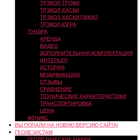
ТРЭКОЛ-ТРОФИ
ТРЭКОЛ-ХАСКИ
ТРЭКОЛ-ХАСКИ ПИКАП
ТРЭКОЛ-ЮГРА
ТУНДРА
АРЕНДА
ВИДЕО
ДОПОЛНИТЕЛЬНАЯ КОМПЛЕКТАЦИЯ
ИНТЕРЬЕР
ИСТОРИЯ
МОДИФИКАЦИИ
ОТЗЫВЫ
СРАВНЕНИЕ
ТЕХНИЧЕСКИЕ ХАРАКТЕРИСТИКИ
ТРАНСПОРТИРОВКА
ЦЕНА
ФЕНИКС
ВЫ ПОПАЛИ НА НОВУЮ ВЕРСИЮ САЙТА!
ГЕОДЕЗИСТАМ
ГЕОДЕЗИЧЕСКИЕ МАРКИ