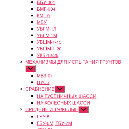
ББУ-001
БМГ-004
КМ-10
МБУ
УБГМ-1Л
УБГМ-1М
УБШМ-1-13
УБШМ-1-20
УКБ-12/25
МЕХАНИЗМЫ ДЛЯ ИСПЫТАНИЯ ГРУНТОВ
Показывать
подменю
МВЗ-01
НУСЗ
СРАВНЕНИЕ
Показывать
подменю
НА ГУСЕНИЧНЫХ ШАССИ
НА КОЛЕСНЫХ ШАССИ
СРЕДНИЕ И ТЯЖЕЛЫЕ
Показывать
подменю
ГБУ-5
ГБУ-5М, ГБУ-7М