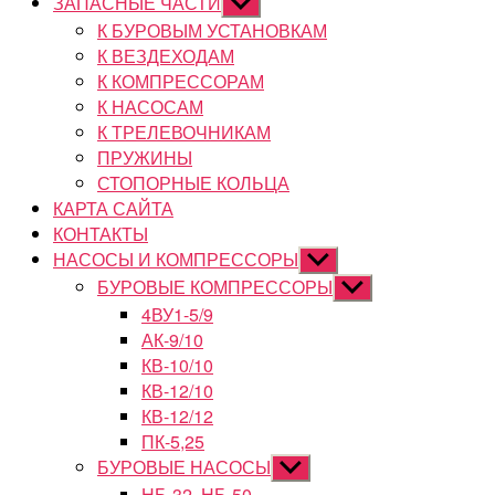
ЗАПАСНЫЕ ЧАСТИ
Показывать
подменю
К БУРОВЫМ УСТАНОВКАМ
К ВЕЗДЕХОДАМ
К КОМПРЕССОРАМ
К НАСОСАМ
К ТРЕЛЕВОЧНИКАМ
ПРУЖИНЫ
СТОПОРНЫЕ КОЛЬЦА
КАРТА САЙТА
КОНТАКТЫ
НАСОСЫ И КОМПРЕССОРЫ
Показывать
подменю
БУРОВЫЕ КОМПРЕССОРЫ
Показывать
подменю
4ВУ1-5/9
АК-9/10
КВ-10/10
КВ-12/10
КВ-12/12
ПК-5,25
БУРОВЫЕ НАСОСЫ
Показывать
подменю
НБ-32, НБ-50