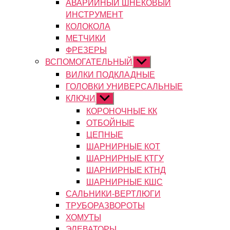
АВАРИЙНЫЙ ШНЕКОВЫЙ
ИНСТРУМЕНТ
КОЛОКОЛА
МЕТЧИКИ
ФРЕЗЕРЫ
ВСПОМОГАТЕЛЬНЫЙ
Показывать
подменю
ВИЛКИ ПОДКЛАДНЫЕ
ГОЛОВКИ УНИВЕРСАЛЬНЫЕ
КЛЮЧИ
Показывать
подменю
КОРОНОЧНЫЕ КК
ОТБОЙНЫЕ
ЦЕПНЫЕ
ШАРНИРНЫЕ КОТ
ШАРНИРНЫЕ КТГУ
ШАРНИРНЫЕ КТНД
ШАРНИРНЫЕ КШС
САЛЬНИКИ-ВЕРТЛЮГИ
ТРУБОРАЗВОРОТЫ
ХОМУТЫ
ЭЛЕВАТОРЫ