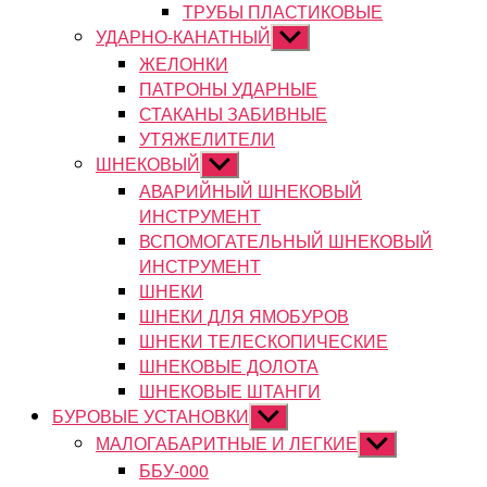
ТРУБЫ ПЛАСТИКОВЫЕ
УДАРНО-КАНАТНЫЙ
Показывать
подменю
ЖЕЛОНКИ
ПАТРОНЫ УДАРНЫЕ
СТАКАНЫ ЗАБИВНЫЕ
УТЯЖЕЛИТЕЛИ
ШНЕКОВЫЙ
Показывать
подменю
АВАРИЙНЫЙ ШНЕКОВЫЙ
ИНСТРУМЕНТ
ВСПОМОГАТЕЛЬНЫЙ ШНЕКОВЫЙ
ИНСТРУМЕНТ
ШНЕКИ
ШНЕКИ ДЛЯ ЯМОБУРОВ
ШНЕКИ ТЕЛЕСКОПИЧЕСКИЕ
ШНЕКОВЫЕ ДОЛОТА
ШНЕКОВЫЕ ШТАНГИ
БУРОВЫЕ УСТАНОВКИ
Показывать
подменю
МАЛОГАБАРИТНЫЕ И ЛЕГКИЕ
Показывать
подменю
ББУ-000