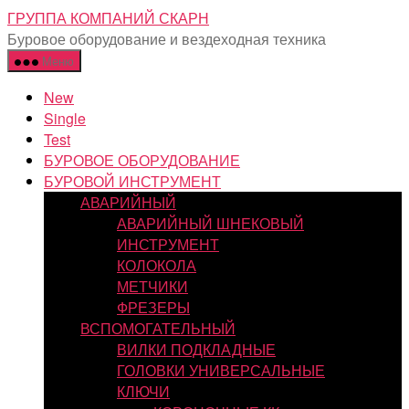
Перейти
ГРУППА КОМПАНИЙ СКАРН
к
Буровое оборудование и вездеходная техника
содержимому
Меню
New
Single
Test
БУРОВОЕ ОБОРУДОВАНИЕ
БУРОВОЙ ИНСТРУМЕНТ
АВАРИЙНЫЙ
АВАРИЙНЫЙ ШНЕКОВЫЙ
ИНСТРУМЕНТ
КОЛОКОЛА
МЕТЧИКИ
ФРЕЗЕРЫ
ВСПОМОГАТЕЛЬНЫЙ
ВИЛКИ ПОДКЛАДНЫЕ
ГОЛОВКИ УНИВЕРСАЛЬНЫЕ
КЛЮЧИ