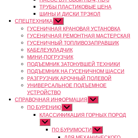
ТРУБЫ ПЛАСТИКОВЫЕ ЦЕНА
ШИНЫ И ДИСКИ ТРЭКОЛ
СПЕЦТЕХНИКА
Показывать
подменю
ГУСЕНИЧНАЯ КРАНОВАЯ УСТАНОВКА
ГУСЕНИЧНАЯ РЕМОНТНАЯ МАСТЕРСКАЯ
ГУСЕНИЧНЫЙ ТОПЛИВОЗАПРАВЩИК
КАБЕЛЕУКЛАДЧИК
МИНИ-ПОГРУЗЧИК
ПОДЪЕМНИК ЗАТОНУВШЕЙ ТЕХНИКИ
ПОДЪЕМНИК НА ГУСЕНИЧНОМ ШАССИ
РАЗГРУЗЧИК АРОЧНЫЙ ПОЛЕВОЙ
УНИВЕРСАЛЬНОЕ ПОДЪЕМНОЕ
УСТРОЙСТВО
СПРАВОЧНАЯ ИНФОРМАЦИЯ
Показывать
подменю
ПО БУРЕНИЮ
Показывать
подменю
КЛАССИФИКАЦИЯ ГОРНЫХ ПОРОД
Показывать
подменю
ПО БУРИМОСТИ
Показывать
подменю
ДЛЯ МЕХАНИЧЕСКОГО