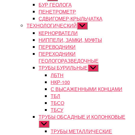
подменю
БУР ГЕОЛОГА
ПЕНЕТРОМЕТР
СДВИГОМЕР-КРЫЛЬЧАТКА
ТЕХНОЛОГИЧЕСКИЙ
Показывать
подменю
КЕРНОРВАТЕЛИ
НИППЕЛИ, ЗАМКИ, МУФТЫ
ПЕРЕВОДНИКИ
ПЕРЕХОДНИКИ
ГЕОЛОГОРАЗВЕДОЧНЫЕ
ТРУБЫ БУРИЛЬНЫЕ
Показывать
подменю
ЛБТН
НКР-100
С ВЫСАЖЕННЫМИ КОНЦАМИ
ТБЛ
ТБСО
ТБСУ
ТРУБЫ ОБСАДНЫЕ И КОЛОНКОВЫЕ
Показывать
подменю
ТРУБЫ МЕТАЛЛИЧЕСКИЕ