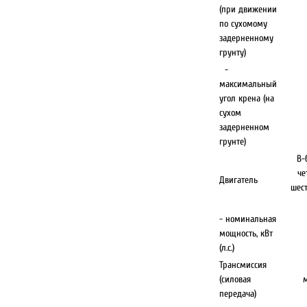
(при движении
по сухомому
задерненному
грунту)
-
максимальный
угол крена (на
сухом
задерненном
грунте)
В-
че
Двигатель
шес
- номинальная
мощность, кВт
(л.с.)
Трансмиссия
(силовая
м
передача)