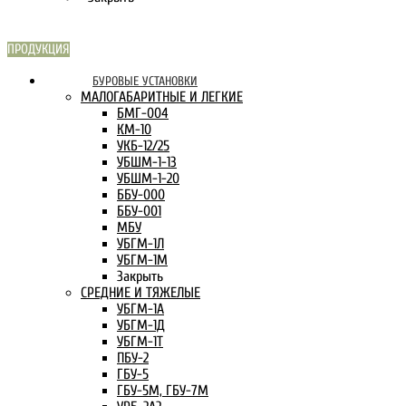
ПРОДУКЦИЯ
СКАРН В
БУРОВЫЕ УСТАНОВКИ
ИНТЕРНЕТЕ:
МАЛОГАБАРИТНЫЕ И ЛЕГКИЕ
БМГ-004
КМ-10
УКБ-12/25
УБШМ-1-13
УБШМ-1-20
ББУ-000
ББУ-001
МБУ
УБГМ-1Л
УБГМ-1М
Закрыть
СРЕДНИЕ И ТЯЖЕЛЫЕ
УБГМ-1А
УБГМ-1Д
УБГМ-1Т
ПБУ-2
ГБУ-5
ГБУ-5М, ГБУ-7М