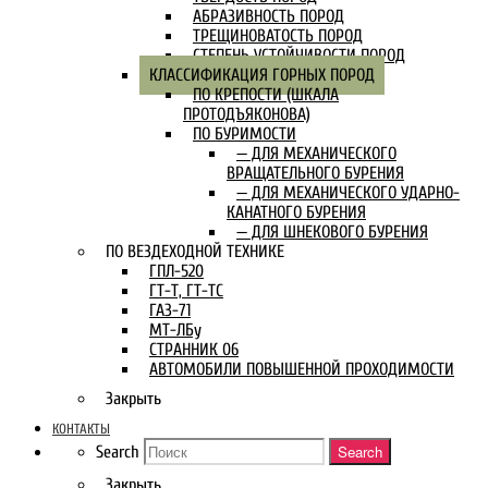
АБРАЗИВНОСТЬ ПОРОД
ТРЕЩИНОВАТОСТЬ ПОРОД
СТЕПЕНЬ УСТОЙЧИВОСТИ ПОРОД
КЛАССИФИКАЦИЯ ГОРНЫХ ПОРОД
ПО КРЕПОСТИ (ШКАЛА
ПРОТОДЪЯКОНОВА)
ПО БУРИМОСТИ
— ДЛЯ МЕХАНИЧЕСКОГО
ВРАЩАТЕЛЬНОГО БУРЕНИЯ
— ДЛЯ МЕХАНИЧЕСКОГО УДАРНО-
КАНАТНОГО БУРЕНИЯ
— ДЛЯ ШНЕКОВОГО БУРЕНИЯ
ПО ВЕЗДЕХОДНОЙ ТЕХНИКЕ
ГПЛ-520
ГТ-Т, ГТ-ТС
ГАЗ-71
МТ-ЛБу
СТРАННИК 06
АВТОМОБИЛИ ПОВЫШЕННОЙ ПРОХОДИМОСТИ
Закрыть
КОНТАКТЫ
Search
Search
Закрыть