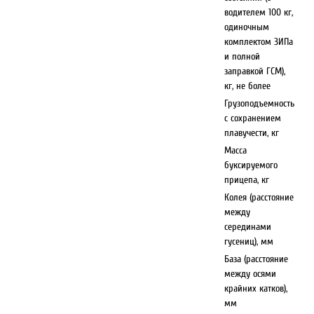
водителем 100 кг,
одиночным
комплектом ЗИПа
и полной
заправкой ГСМ),
кг, не более
Грузоподъемность
с сохранением
плавучести, кг
Масса
буксируемого
прицепа, кг
Колея (расстояние
между
серединами
гусениц), мм
База (расстояние
между осями
крайних катков),
мм