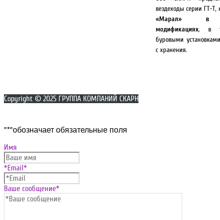
вездеходы серии ГТ-Т, 
«Марал» в р
модификациях
, в 
буровыми установкам
с хранения.
Copyright © 2025 ГРУППА КОМПАНИЙ СКАРН
Прокрутка
"
*
"обозначает обязательные поля
вверх
Имя
*Email
*
Ваше сообщение
*