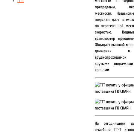
местности с глубо
ГТ-Т
преградами, лесис
местности. Независи
подвеска дает возмож
по пересеченной мест
скоростью. Водн
транспортер преодоле
Обладает высокой ман
движении в 
труднопроходимой
крутыми подъемам
кренами.
На сегодняшний де
семейства ГТ-Т испол