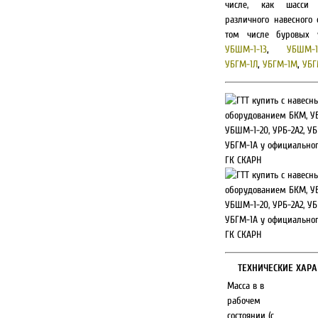
числе, как шасси
различного навесного 
том числе буровых у
УБШМ-1-13
,
УБШМ-1
УБГМ-1Л
,
УБГМ-1М
,
УБГ
ТЕХНИЧЕСКИЕ ХАРА
Масса в в
рабочем
состоянии (с