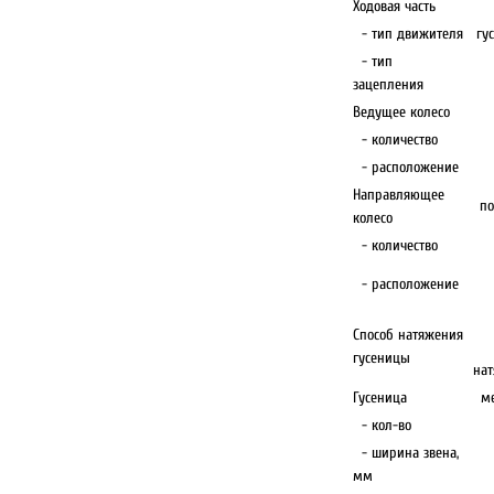
Ходовая часть
- тип движителя
гу
- тип
зацепления
Ведущее колесо
- количество
- расположение
Направляющее
по
колесо
- количество
- расположение
Способ натяжения
гусеницы
на
Гусеница
м
- кол-во
- ширина звена,
мм