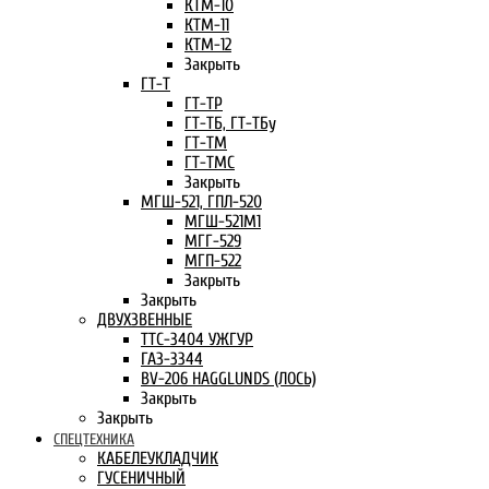
КТМ-10
КТМ-11
КТМ-12
Закрыть
ГТ-Т
ГТ-ТР
ГТ-ТБ, ГТ-ТБу
ГТ-ТМ
ГТ-ТМС
Закрыть
МГШ-521, ГПЛ-520
МГШ-521М1
МГГ-529
МГП-522
Закрыть
Закрыть
ДВУХЗВЕННЫЕ
ТТС-3404 УЖГУР
ГАЗ-3344
BV-206 HAGGLUNDS (ЛОСЬ)
Закрыть
Закрыть
СПЕЦТЕХНИКА
КАБЕЛЕУКЛАДЧИК
ГУСЕНИЧНЫЙ