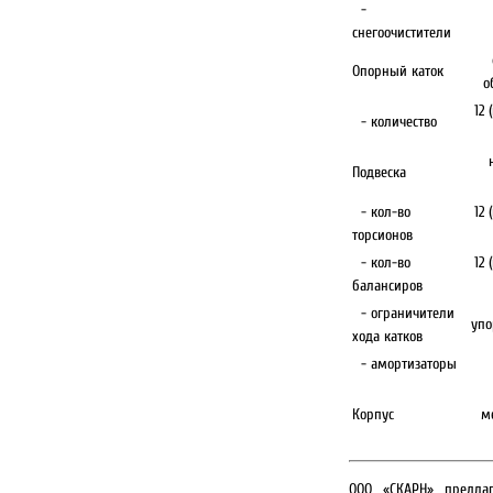
-
снегоочистители
Опорный каток
о
12 
- количество
Подвеска
- кол-во
12 
торсионов
- кол-во
12 
балансиров
- ограничители
упо
хода катков
- амортизаторы
Корпус
м
ООО «СКАРН» предлаг