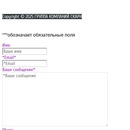
Copyright © 2025 ГРУППА КОМПАНИЙ СКАРН
Прокрутка
"
*
"обозначает обязательные поля
вверх
Имя
*Email
*
Ваше сообщение
*