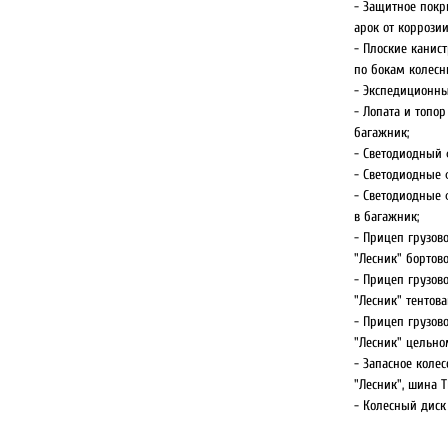
- Защитное пок
арок от коррозии
- Плоские канис
по бокам колесны
- Экспедиционн
- Лопата и топо
багажник;
- Светодиодный 
- Светодиодные 
- Светодиодные 
в багажник;
- Прицеп грузов
"Лесник" бортово
- Прицеп грузов
"Лесник" тентов
- Прицеп грузов
"Лесник" цельно
- Запасное колес
"Лесник", шина 
- Колесный диск 