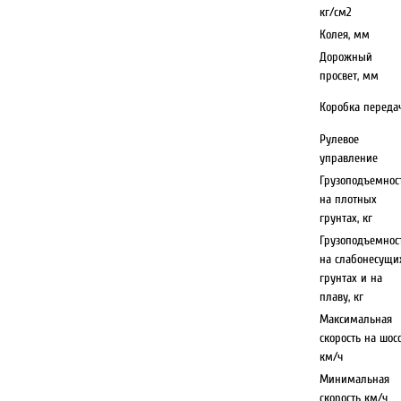
кг/см2
Колея, мм
Дорожный
просвет, мм
Коробка переда
Рулевое
управление
Грузоподъемнос
на плотных
грунтах, кг
Грузоподъемнос
на слабонесущи
грунтах и на
плаву, кг
Максимальная
скорость на шос
км/ч
Минимальная
скорость км/ч