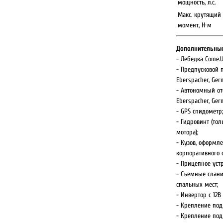
мощность, л.с.
Макс. крутящий
момент, Н·м
Дополнительные
- Лебедка Come.U
- Предпусковой 
Eberspacher, Ger
- Автономный от
Eberspacher, Ger
- GPS спидометр;
- Гидровинт (тол
мотора);
- Кузов, оформл
корпоративного с
- Прицепное устр
- Съемные слани
спальных мест;
- Инвертор с 12В 
- Крепление под
- Крепление под