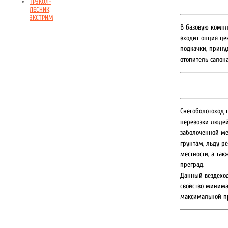
ТРЭКОЛ-
ЛЕСНИК
ЭКСТРИМ
В базовую компл
входит опция це
подкачки, прину
отопитель салона
Снегоболотоход 
перевозки людей
заболоченной ме
грунтам, льду ре
местности, а та
преград.
Данный вездеход
свойство минима
максимальной п