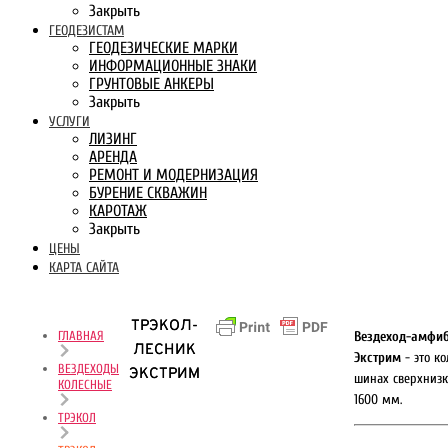
Закрыть
ГЕОДЕЗИСТАМ
ГЕОДЕЗИЧЕСКИЕ МАРКИ
ИНФОРМАЦИОННЫЕ ЗНАКИ
ГРУНТОВЫЕ АНКЕРЫ
Закрыть
УСЛУГИ
ЛИЗИНГ
АРЕНДА
РЕМОНТ И МОДЕРНИЗАЦИЯ
БУРЕНИЕ СКВАЖИН
КАРОТАЖ
Закрыть
ЦЕНЫ
КАРТА САЙТА
ТРЭКОЛ-
ГЛАВНАЯ
Вездеход-амфи
ЛЕСНИК
Экстрим
- это к
ВЕЗДЕХОДЫ
ЭКСТРИМ
шинах сверхнизк
КОЛЕСНЫЕ
1600 мм.
ТРЭКОЛ