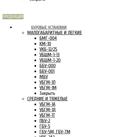
ПРОДУКЦИЯ
СКАРН В
БУРОВЫЕ УСТАНОВКИ
ИНТЕРНЕТЕ:
МАЛОГАБАРИТНЫЕ И ЛЕГКИЕ
БМГ-004
КМ-10
УКБ-12/25
УБШМ-1-13
УБШМ-1-20
ББУ-000
ББУ-001
МБУ
УБГМ-1Л
УБГМ-1М
Закрыть
СРЕДНИЕ И ТЯЖЕЛЫЕ
УБГМ-1А
УБГМ-1Д
УБГМ-1Т
ПБУ-2
ГБУ-5
ГБУ-5М, ГБУ-7М