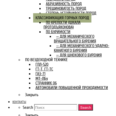
АБРАЗИВНОСТЬ ПОРОД
ТРЕЩИНОВАТОСТЬ ПОРОД
СТЕПЕНЬ УСТОЙЧИВОСТИ ПОРОД
КЛАССИФИКАЦИЯ ГОРНЫХ ПОРОД
ПО КРЕПОСТИ (ШКАЛА
ПРОТОДЪЯКОНОВА)
ПО БУРИМОСТИ
— ДЛЯ МЕХАНИЧЕСКОГО
ВРАЩАТЕЛЬНОГО БУРЕНИЯ
— ДЛЯ МЕХАНИЧЕСКОГО УДАРНО-
КАНАТНОГО БУРЕНИЯ
— ДЛЯ ШНЕКОВОГО БУРЕНИЯ
ПО ВЕЗДЕХОДНОЙ ТЕХНИКЕ
ГПЛ-520
ГТ-Т, ГТ-ТС
ГАЗ-71
МТ-ЛБу
СТРАННИК 06
АВТОМОБИЛИ ПОВЫШЕННОЙ ПРОХОДИМОСТИ
Закрыть
КОНТАКТЫ
Search
Search
Закрыть