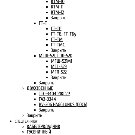
КТМ-10
КТМ-11
КТМ-12
Закрыть
ГТ-Т
ГТ-ТР
ГТ-ТБ, ГТ-ТБу
ГТ-ТМ
ГТ-ТМС
Закрыть
МГШ-521, ГПЛ-520
МГШ-521М1
МГГ-529
МГП-522
Закрыть
Закрыть
ДВУХЗВЕННЫЕ
ТТС-3404 УЖГУР
ГАЗ-3344
BV-206 HAGGLUNDS (ЛОСЬ)
Закрыть
Закрыть
СПЕЦТЕХНИКА
КАБЕЛЕУКЛАДЧИК
ГУСЕНИЧНЫЙ