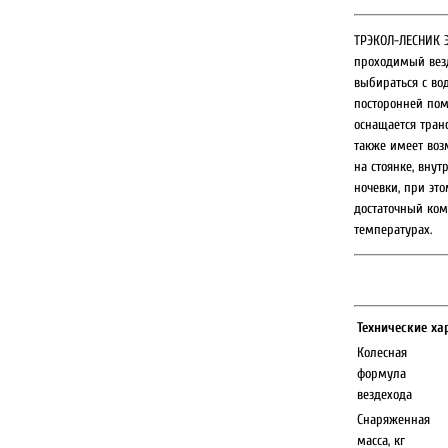
ТРЭКОЛ-ЛЕСНИК Э
проходимый вез
выбираться с во
посторонней пом
оснащается тра
также имеет воз
на стоянке, внут
ночевки, при эт
достаточный ком
температурах.
Технические ха
Колесная
формула
вездехода
Снаряженная
масса, кг