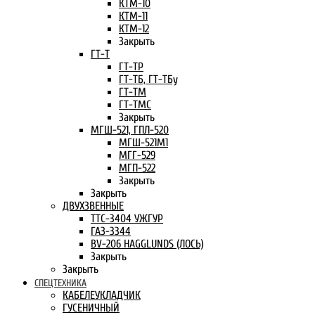
КТМ-10
КТМ-11
КТМ-12
Закрыть
ГТ-Т
ГТ-ТР
ГТ-ТБ, ГТ-ТБу
ГТ-ТМ
ГТ-ТМС
Закрыть
МГШ-521, ГПЛ-520
МГШ-521М1
МГГ-529
МГП-522
Закрыть
Закрыть
ДВУХЗВЕННЫЕ
ТТС-3404 УЖГУР
ГАЗ-3344
BV-206 HAGGLUNDS (ЛОСЬ)
Закрыть
Закрыть
СПЕЦТЕХНИКА
КАБЕЛЕУКЛАДЧИК
ГУСЕНИЧНЫЙ