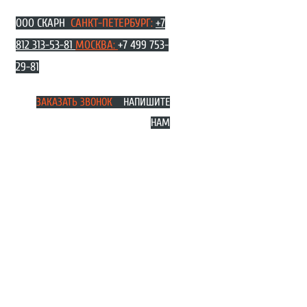
Перейти
ООО СКАРН
САНКТ-ПЕТЕРБУРГ:
+7
к
содержимому
812 313-53-81
МОСКВА
:
+7 499 753-
29-81
ЗАКАЗАТЬ ЗВОНОК
НАПИШИТЕ
НАМ