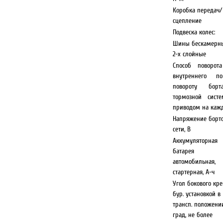
Коробка передач/
сцепление
Подвеска колес:
Шины бескамерн
2-х слойные
Способ поворот
внутреннего 
повороту бо
тормозной сист
приводом на каж
Напряжение борт
сети, В
Аккумуляторная
батарея
автомобильная,
стартерная, А-ч
Угол бокового кре
бур. установкой в
трансп. положени
град, не более