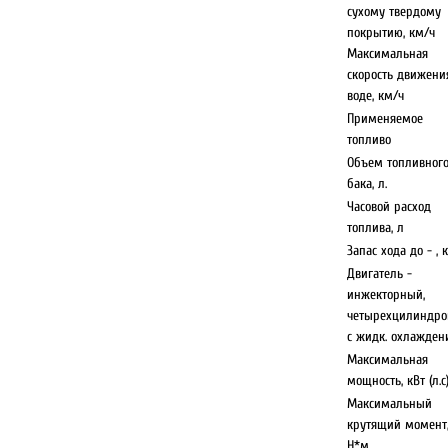
сухому твердому
покрытию, км/ч
Максимальная
скорость движени
воде, км/ч
Применяемое
топливо
Объем топливног
бака, л.
Часовой расход
топлива, л
Запас хода до - , 
Двигатель -
инжекторный,
четырехцилиндр
с жидк. охлажде
Максимальная
мощность, кВт (л.с
Максимальный
крутящий момент
Н*м