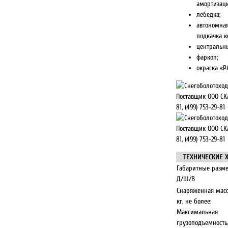
амортизаци
лебедка;
автономна
подкачка к
центральн
фаркоп;
окраска «Р
ТЕХНИЧЕСКИЕ 
Габаритные разм
Д/Ш/В
Снаряженная масс
кг, не более:
Максимальная
грузоподъемность,