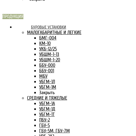
ПРОДУКЦИЯ
СКАРН В
БУРОВЫЕ УСТАНОВКИ
ИНТЕРНЕТЕ:
МАЛОГАБАРИТНЫЕ И ЛЕГКИЕ
БМГ-004
КМ-10
УКБ-12/25
УБШМ-1-13
УБШМ-1-20
ББУ-000
ББУ-001
МБУ
УБГМ-1Л
УБГМ-1М
Закрыть
СРЕДНИЕ И ТЯЖЕЛЫЕ
УБГМ-1А
УБГМ-1Д
УБГМ-1Т
ПБУ-2
ГБУ-5
ГБУ-5М, ГБУ-7М