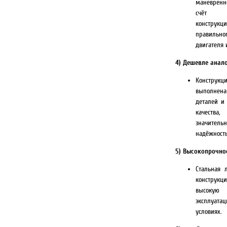
маневренн
счёт сб
констр
правильн
двигателя 
4) Дешевле анал
Конструкц
выполнена
деталей и
качества
значите
надёжност
5) Высокопрочно
Стальная 
конструк
высокую
эксплуат
условиях.