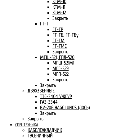
КТМ-10
КТМ-11
КТМ-12
Закрыть
ГТ-Т
ГТ-ТР
ГТ-ТБ, ГТ-ТБу
ГТ-ТМ
ГТ-ТМС
Закрыть
МГШ-521, ГПЛ-520
МГШ-521М1
МГГ-529
МГП-522
Закрыть
Закрыть
ДВУХЗВЕННЫЕ
ТТС-3404 УЖГУР
ГАЗ-3344
BV-206 HAGGLUNDS (ЛОСЬ)
Закрыть
Закрыть
СПЕЦТЕХНИКА
КАБЕЛЕУКЛАДЧИК
ГУСЕНИЧНЫЙ