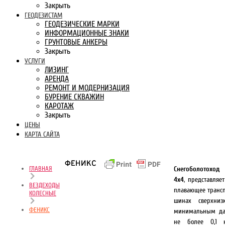
Закрыть
ГЕОДЕЗИСТАМ
ГЕОДЕЗИЧЕСКИЕ МАРКИ
ИНФОРМАЦИОННЫЕ ЗНАКИ
ГРУНТОВЫЕ АНКЕРЫ
Закрыть
УСЛУГИ
ЛИЗИНГ
АРЕНДА
РЕМОНТ И МОДЕРНИЗАЦИЯ
БУРЕНИЕ СКВАЖИН
КАРОТАЖ
Закрыть
ЦЕНЫ
КАРТА САЙТА
ФЕНИКС
ГЛАВНАЯ
Снегоболотоход
4х4
, представляе
ВЕЗДЕХОДЫ
плавающее трансп
КОЛЕСНЫЕ
шинах сверхниз
ФЕНИКС
минимальным да
не более 0,1 к