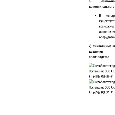
6) Возможно
дополнительного
В констр
сущест
возможн
дополните
оборудован
7) Уникальные ш
давления с
производства