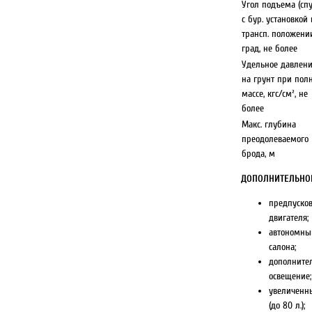
Угол подъема (спу
с бур. установкой 
трансп. положени
град, не более
Удельное давлен
на грунт при пол
массе, кгс/см², не
более
Макс. глубина
преодолеваемого
брода, м
ДОПОЛНИТЕЛЬНО
предпуско
двигателя;
автономны
салона;
дополните
освещение;
увеличенн
(до 80 л.);