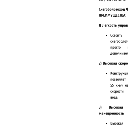
Снегоболотоход 
ПРЕИМУЩЕСТВА:
1) Лёгкость упра
Освоит
снегобол
просто
дополните
2) Высокая скор
Конструкц
позволяет 
55 км/ч н
скорости
воде.
3) Высокая 
маневренность
Высокая