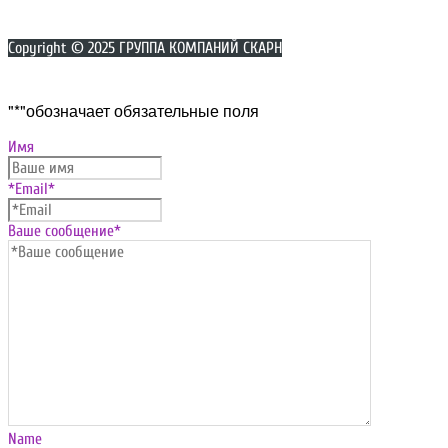
Copyright © 2025 ГРУППА КОМПАНИЙ СКАРН
Прокрутка
"
*
"обозначает обязательные поля
вверх
Имя
*Email
*
Ваше сообщение
*
Name