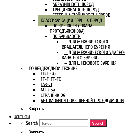
АБРАЗИВНОСТЬ ПОРОД
ТРЕЩИНОВАТОСТЬ ПОРОД
СТЕПЕНЬ УСТОЙЧИВОСТИ ПОРОД
КЛАССИФИКАЦИЯ ГОРНЫХ ПОРОД
ПО КРЕПОСТИ (ШКАЛА
ПРОТОДЪЯКОНОВА)
ПО БУРИМОСТИ
— ДЛЯ МЕХАНИЧЕСКОГО
ВРАЩАТЕЛЬНОГО БУРЕНИЯ
— ДЛЯ МЕХАНИЧЕСКОГО УДАРНО-
КАНАТНОГО БУРЕНИЯ
— ДЛЯ ШНЕКОВОГО БУРЕНИЯ
ПО ВЕЗДЕХОДНОЙ ТЕХНИКЕ
ГПЛ-520
ГТ-Т, ГТ-ТС
ГАЗ-71
МТ-ЛБу
СТРАННИК 06
АВТОМОБИЛИ ПОВЫШЕННОЙ ПРОХОДИМОСТИ
Закрыть
КОНТАКТЫ
Search
Search
Закрыть