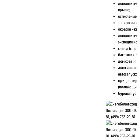
дополните
крыше;
остекление
тонировка 
окраска «к
дополните
экспедици
слани (спал
багажник п
домкрат Hi 
автосигнал
автозапуск
прицеп од
(плавающий
буровая ус