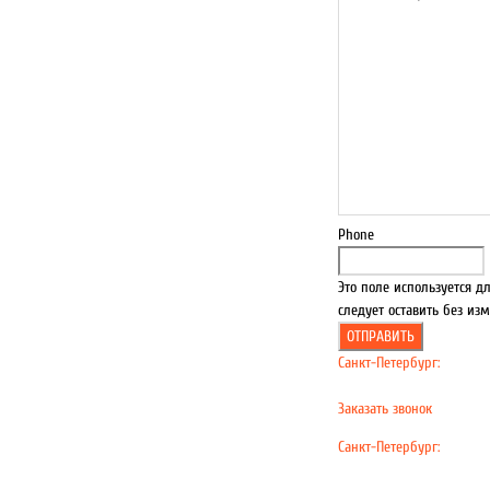
Phone
Это поле используется д
следует оставить без из
Санкт-Петербург:
+7 812 
29-81
Заказать звонок
Напишит
Санкт-Петербург:
+7 812 
29-81