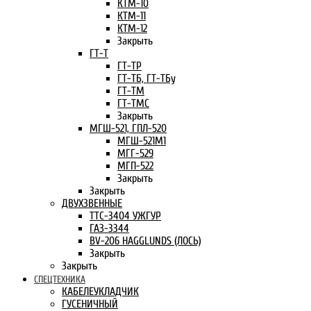
КТМ-10
КТМ-11
КТМ-12
Закрыть
ГТ-Т
ГТ-ТР
ГТ-ТБ, ГТ-ТБу
ГТ-ТМ
ГТ-ТМС
Закрыть
МГШ-521, ГПЛ-520
МГШ-521М1
МГГ-529
МГП-522
Закрыть
Закрыть
ДВУХЗВЕННЫЕ
ТТС-3404 УЖГУР
ГАЗ-3344
BV-206 HAGGLUNDS (ЛОСЬ)
Закрыть
Закрыть
СПЕЦТЕХНИКА
КАБЕЛЕУКЛАДЧИК
ГУСЕНИЧНЫЙ