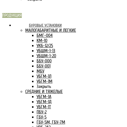
ПРОДУКЦИЯ
СКАРН В
БУРОВЫЕ УСТАНОВКИ
ИНТЕРНЕТЕ:
МАЛОГАБАРИТНЫЕ И ЛЕГКИЕ
БМГ-004
КМ-10
УКБ-12/25
УБШМ-1-13
УБШМ-1-20
ББУ-000
ББУ-001
МБУ
УБГМ-1Л
УБГМ-1М
Закрыть
СРЕДНИЕ И ТЯЖЕЛЫЕ
УБГМ-1А
УБГМ-1Д
УБГМ-1Т
ПБУ-2
ГБУ-5
ГБУ-5М, ГБУ-7М