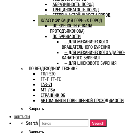
АБРАЗИВНОСТЬ ПОРОД
ТРЕЩИНОВАТОСТЬ ПОРОД
СТЕПЕНЬ УСТОЙЧИВОСТИ ПОРОД
КЛАССИФИКАЦИЯ ГОРНЫХ ПОРОД
ПО КРЕПОСТИ (ШКАЛА
ПРОТОДЪЯКОНОВА)
ПО БУРИМОСТИ
— ДЛЯ МЕХАНИЧЕСКОГО
ВРАЩАТЕЛЬНОГО БУРЕНИЯ
— ДЛЯ МЕХАНИЧЕСКОГО УДАРНО-
КАНАТНОГО БУРЕНИЯ
— ДЛЯ ШНЕКОВОГО БУРЕНИЯ
ПО ВЕЗДЕХОДНОЙ ТЕХНИКЕ
ГПЛ-520
ГТ-Т, ГТ-ТС
ГАЗ-71
МТ-ЛБу
СТРАННИК 06
АВТОМОБИЛИ ПОВЫШЕННОЙ ПРОХОДИМОСТИ
Закрыть
КОНТАКТЫ
Search
Search
Закрыть