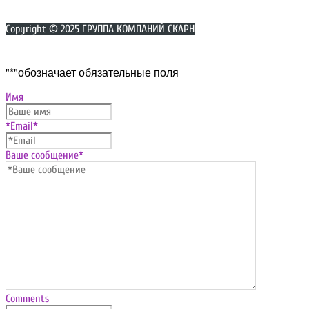
Copyright © 2025 ГРУППА КОМПАНИЙ СКАРН
Прокрутка
"
*
"обозначает обязательные поля
вверх
Имя
*Email
*
Ваше сообщение
*
Comments