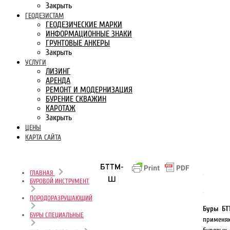
Закрыть
ГЕОДЕЗИСТАМ
ГЕОДЕЗИЧЕСКИЕ МАРКИ
ИНФОРМАЦИОННЫЕ ЗНАКИ
ГРУНТОВЫЕ АНКЕРЫ
Закрыть
УСЛУГИ
ЛИЗИНГ
АРЕНДА
РЕМОНТ И МОДЕРНИЗАЦИЯ
БУРЕНИЕ СКВАЖИН
КАРОТАЖ
Закрыть
ЦЕНЫ
КАРТА САЙТА
БТТМ-
.
ГЛАВНАЯ
Ш
БУРОВОЙ ИНСТРУМЕНТ
.
ПОРОДОРАЗРУШАЮЩИЙ
Буры БТ
БУРЫ СПЕЦИАЛЬНЫЕ
примен