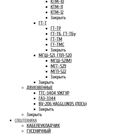
КТМ-10
КТМ-11
КТМ-12
Закрыть
ГТ-Т
ГТ-ТР
ГТ-ТБ, ГТ-ТБу
ГТ-ТМ
ГТ-ТМС
Закрыть
МГШ-521, ГПЛ-520
МГШ-521М1
МГГ-529
МГП-522
Закрыть
Закрыть
ДВУХЗВЕННЫЕ
ТТС-3404 УЖГУР
ГАЗ-3344
BV-206 HAGGLUNDS (ЛОСЬ)
Закрыть
Закрыть
СПЕЦТЕХНИКА
КАБЕЛЕУКЛАДЧИК
ГУСЕНИЧНЫЙ