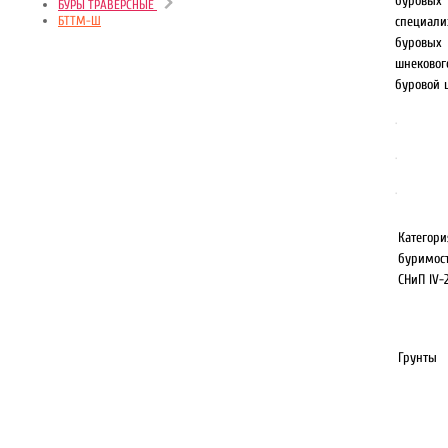
буро
БУРЫ ТРАВЕРСНЫЕ
БТТМ-Ш
специали
буровых 
шнеково
буровой 
.
.
.
Категори
буримос
СНиП IV-2
Грунты