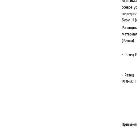
Максима
осевое у
передав
буру, Н (к
Расходн
материа
(Резцы)
- Резец 
- Резец
РТЛ-60П
Применя