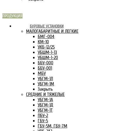
ПРОДУКЦИЯ
СКАРН В
БУРОВЫЕ УСТАНОВКИ
ИНТЕРНЕТЕ:
МАЛОГАБАРИТНЫЕ И ЛЕГКИЕ
БМГ-004
КМ-10
УКБ-12/25
УБШМ-1-13
УБШМ-1-20
ББУ-000
ББУ-001
МБУ
УБГМ-1Л
УБГМ-1М
Закрыть
СРЕДНИЕ И ТЯЖЕЛЫЕ
УБГМ-1А
УБГМ-1Д
УБГМ-1Т
ПБУ-2
ГБУ-5
ГБУ-5М, ГБУ-7М