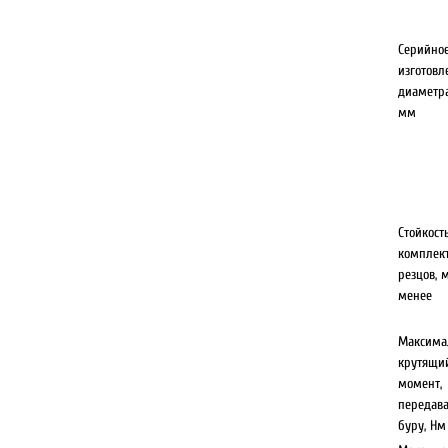
Серийно
изготовл
диаметра
мм
Стойкост
комплек
резцов, м
менее
Максима
крутящи
момент,
передав
буру, Нм 