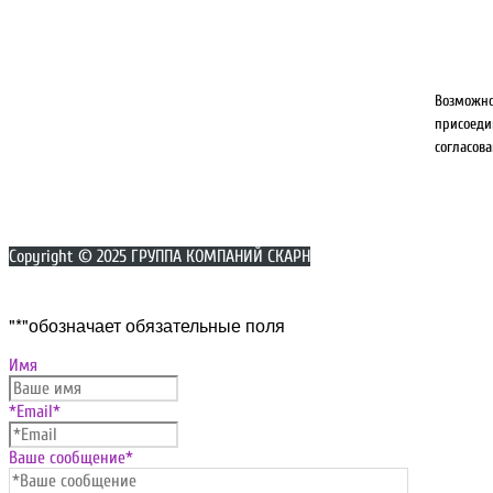
Возможн
присоед
согласова
Copyright © 2025 ГРУППА КОМПАНИЙ СКАРН
Прокрутка
"
*
"обозначает обязательные поля
вверх
Имя
*Email
*
Ваше сообщение
*