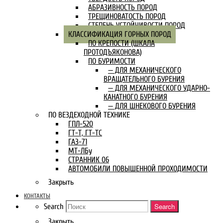
АБРАЗИВНОСТЬ ПОРОД
ТРЕЩИНОВАТОСТЬ ПОРОД
СТЕПЕНЬ УСТОЙЧИВОСТИ ПОРОД
КЛАССИФИКАЦИЯ ГОРНЫХ ПОРОД
ПО КРЕПОСТИ (ШКАЛА
ПРОТОДЪЯКОНОВА)
ПО БУРИМОСТИ
— ДЛЯ МЕХАНИЧЕСКОГО
ВРАЩАТЕЛЬНОГО БУРЕНИЯ
— ДЛЯ МЕХАНИЧЕСКОГО УДАРНО-
КАНАТНОГО БУРЕНИЯ
— ДЛЯ ШНЕКОВОГО БУРЕНИЯ
ПО ВЕЗДЕХОДНОЙ ТЕХНИКЕ
ГПЛ-520
ГТ-Т, ГТ-ТС
ГАЗ-71
МТ-ЛБу
СТРАННИК 06
АВТОМОБИЛИ ПОВЫШЕННОЙ ПРОХОДИМОСТИ
Закрыть
КОНТАКТЫ
Search
Search
Закрыть