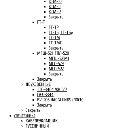
КТМ-10
КТМ-11
КТМ-12
Закрыть
ГТ-Т
ГТ-ТР
ГТ-ТБ, ГТ-ТБу
ГТ-ТМ
ГТ-ТМС
Закрыть
МГШ-521, ГПЛ-520
МГШ-521М1
МГГ-529
МГП-522
Закрыть
Закрыть
ДВУХЗВЕННЫЕ
ТТС-3404 УЖГУР
ГАЗ-3344
BV-206 HAGGLUNDS (ЛОСЬ)
Закрыть
Закрыть
СПЕЦТЕХНИКА
КАБЕЛЕУКЛАДЧИК
ГУСЕНИЧНЫЙ