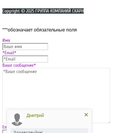
Copyright © 2025 ГРУППА КОМПАНИЙ СКАРН
Прокрутка
"
*
"обозначает обязательные поля
вверх
Имя
*Email
*
Ваше сообщение
*
Дмитрий
Email
Здравствуйте!