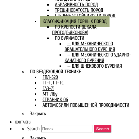
АБРАЗИВНОСТЬ ПОРОД
ТРЕЩИНОВАТОСТЬ ПОРОД
СТЕПЕНЬ УСТОЙЧИВОСТИ ПОРОД
КЛАССИФИКАЦИЯ ГОРНЫХ ПОРОД
ПО КРЕПОСТИ (ШКАЛА
ПРОТОДЪЯКОНОВА)
ПО БУРИМОСТИ
— ДЛЯ МЕХАНИЧЕСКОГО
ВРАЩАТЕЛЬНОГО БУРЕНИЯ
— ДЛЯ МЕХАНИЧЕСКОГО УДАРНО-
КАНАТНОГО БУРЕНИЯ
— ДЛЯ ШНЕКОВОГО БУРЕНИЯ
ПО ВЕЗДЕХОДНОЙ ТЕХНИКЕ
ГПЛ-520
ГТ-Т, ГТ-ТС
ГАЗ-71
МТ-ЛБу
СТРАННИК 06
АВТОМОБИЛИ ПОВЫШЕННОЙ ПРОХОДИМОСТИ
Закрыть
КОНТАКТЫ
Search
Search
Закрыть