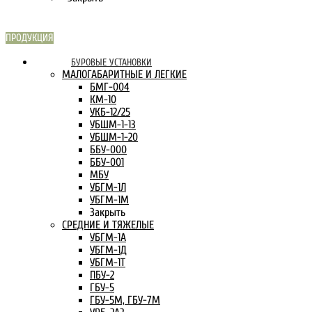
ПРОДУКЦИЯ
СКАРН В
БУРОВЫЕ УСТАНОВКИ
ИНТЕРНЕТЕ:
МАЛОГАБАРИТНЫЕ И ЛЕГКИЕ
БМГ-004
КМ-10
УКБ-12/25
УБШМ-1-13
УБШМ-1-20
ББУ-000
ББУ-001
МБУ
УБГМ-1Л
УБГМ-1М
Закрыть
СРЕДНИЕ И ТЯЖЕЛЫЕ
УБГМ-1А
УБГМ-1Д
УБГМ-1Т
ПБУ-2
ГБУ-5
ГБУ-5М, ГБУ-7М