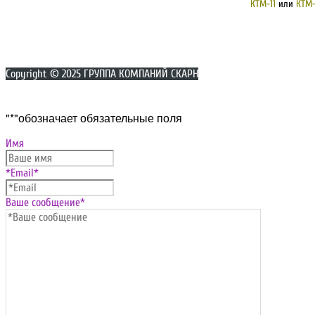
КТМ-11
или
КТМ-
Copyright © 2025 ГРУППА КОМПАНИЙ СКАРН
Прокрутка
"
*
"обозначает обязательные поля
вверх
Имя
*Email
*
Ваше сообщение
*