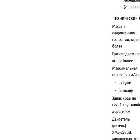
лебедко
(устанавл
ТЕХНИЧЕСКИЕ 
Масса в
снаряженном
состоянии, кг, н
более
Грузоподъемнос
кг, не более
Максимальная
скорость, км/час
- по суше
- на плаву
Запас хода по
сухой грунтовой
дороге, км
Двигатель
(дизель)
ЯМЗ-238БВ,
мощностью, л.с.