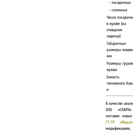
- посадочных
- спальных
Число посадочн
в кузове (на
откидном
сиденье)
Габаритные
размеры машин
мм
Размеры грузов
кузова
Емкость
топливного бака
л
В качестве альт
ООО «СКАРН»
поставке новые
ГТ-ТР «Марал
модификаци