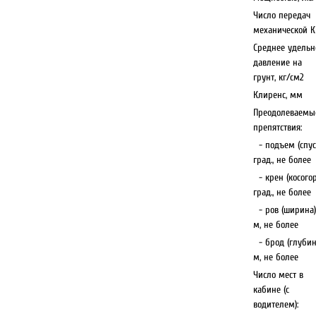
Число передач
механической 
Среднее удельн
давление на
грунт, кг/см2
Клиренс, мм
Преодолеваемы
препятствия:
- подъем (спуск
град., не более
- крен (косогор
град., не более
- ров (ширина)
м, не более
- брод (глубин
м, не более
Число мест в
кабине (с
водителем):