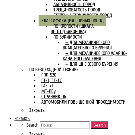
АБРАЗИВНОСТЬ ПОРОД
ТРЕЩИНОВАТОСТЬ ПОРОД
СТЕПЕНЬ УСТОЙЧИВОСТИ ПОРОД
КЛАССИФИКАЦИЯ ГОРНЫХ ПОРОД
ПО КРЕПОСТИ (ШКАЛА
ПРОТОДЪЯКОНОВА)
ПО БУРИМОСТИ
— ДЛЯ МЕХАНИЧЕСКОГО
ВРАЩАТЕЛЬНОГО БУРЕНИЯ
— ДЛЯ МЕХАНИЧЕСКОГО УДАРНО-
КАНАТНОГО БУРЕНИЯ
— ДЛЯ ШНЕКОВОГО БУРЕНИЯ
ПО ВЕЗДЕХОДНОЙ ТЕХНИКЕ
ГПЛ-520
ГТ-Т, ГТ-ТС
ГАЗ-71
МТ-ЛБу
СТРАННИК 06
АВТОМОБИЛИ ПОВЫШЕННОЙ ПРОХОДИМОСТИ
Закрыть
КОНТАКТЫ
Search
Search
Закрыть