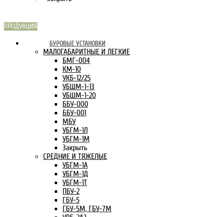
ПРОДУКЦИЯ
СКАРН В
БУРОВЫЕ УСТАНОВКИ
ИНТЕРНЕТЕ:
МАЛОГАБАРИТНЫЕ И ЛЕГКИЕ
БМГ-004
КМ-10
УКБ-12/25
УБШМ-1-13
УБШМ-1-20
ББУ-000
ББУ-001
МБУ
УБГМ-1Л
УБГМ-1М
Закрыть
СРЕДНИЕ И ТЯЖЕЛЫЕ
УБГМ-1А
УБГМ-1Д
УБГМ-1Т
ПБУ-2
ГБУ-5
ГБУ-5М, ГБУ-7М