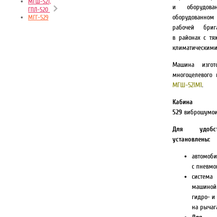
МГШ-521,
и оборудова
ГПЛ-520
оборудованном
МГГ-529
рабочей бри
в районах с тя
климатическими
Машина изгот
многоцелевого 
МГШ-521М1
.
Каби
529
виброшумои
Для удобс
установлены:
автомоб
с пневмо
систем
машиной
гидро- и
на рычаг