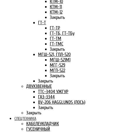
КТМ-10
КТМ-11
КТМ-12
Закрыть
ГТ-Т
ГТ-ТР
ГТ-ТБ, ГТ-ТБу
ГТ-ТМ
ГТ-ТМС
Закрыть
МГШ-521, ГПЛ-520
МГШ-521М1
МГГ-529
МГП-522
Закрыть
Закрыть
ДВУХЗВЕННЫЕ
ТТС-3404 УЖГУР
ГАЗ-3344
BV-206 HAGGLUNDS (ЛОСЬ)
Закрыть
Закрыть
СПЕЦТЕХНИКА
КАБЕЛЕУКЛАДЧИК
ГУСЕНИЧНЫЙ