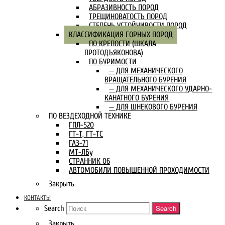
АБРАЗИВНОСТЬ ПОРОД
ТРЕЩИНОВАТОСТЬ ПОРОД
СТЕПЕНЬ УСТОЙЧИВОСТИ ПОРОД
КЛАССИФИКАЦИЯ ГОРНЫХ ПОРОД
ПО КРЕПОСТИ (ШКАЛА
ПРОТОДЪЯКОНОВА)
ПО БУРИМОСТИ
— ДЛЯ МЕХАНИЧЕСКОГО
ВРАЩАТЕЛЬНОГО БУРЕНИЯ
— ДЛЯ МЕХАНИЧЕСКОГО УДАРНО-
КАНАТНОГО БУРЕНИЯ
— ДЛЯ ШНЕКОВОГО БУРЕНИЯ
ПО ВЕЗДЕХОДНОЙ ТЕХНИКЕ
ГПЛ-520
ГТ-Т, ГТ-ТС
ГАЗ-71
МТ-ЛБу
СТРАННИК 06
АВТОМОБИЛИ ПОВЫШЕННОЙ ПРОХОДИМОСТИ
Закрыть
КОНТАКТЫ
Search
Search
Закрыть