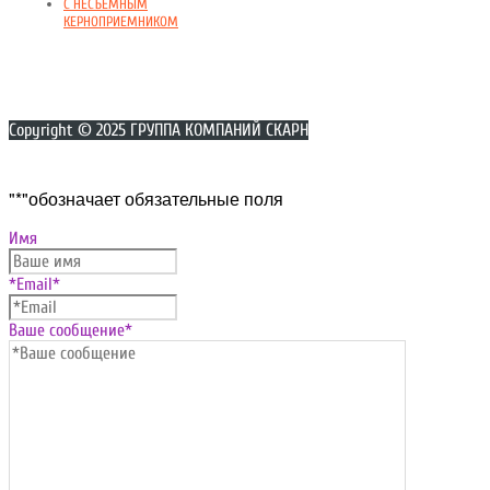
С НЕСЪЕМНЫМ
КЕРНОПРИЕМНИКОМ
Copyright © 2025 ГРУППА КОМПАНИЙ СКАРН
Прокрутка
"
*
"обозначает обязательные поля
вверх
Имя
*Email
*
Ваше сообщение
*