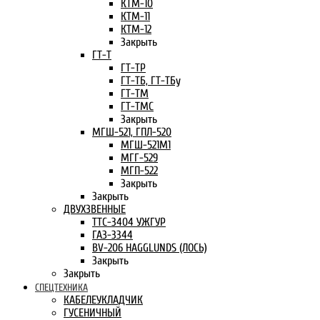
КТМ-10
КТМ-11
КТМ-12
Закрыть
ГТ-Т
ГТ-ТР
ГТ-ТБ, ГТ-ТБу
ГТ-ТМ
ГТ-ТМС
Закрыть
МГШ-521, ГПЛ-520
МГШ-521М1
МГГ-529
МГП-522
Закрыть
Закрыть
ДВУХЗВЕННЫЕ
ТТС-3404 УЖГУР
ГАЗ-3344
BV-206 HAGGLUNDS (ЛОСЬ)
Закрыть
Закрыть
СПЕЦТЕХНИКА
КАБЕЛЕУКЛАДЧИК
ГУСЕНИЧНЫЙ