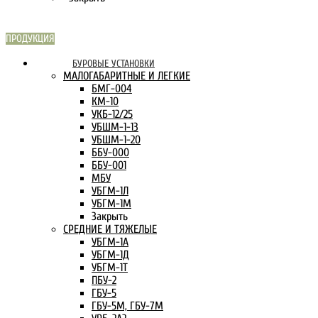
ПРОДУКЦИЯ
СКАРН В
БУРОВЫЕ УСТАНОВКИ
ИНТЕРНЕТЕ:
МАЛОГАБАРИТНЫЕ И ЛЕГКИЕ
БМГ-004
КМ-10
УКБ-12/25
УБШМ-1-13
УБШМ-1-20
ББУ-000
ББУ-001
МБУ
УБГМ-1Л
УБГМ-1М
Закрыть
СРЕДНИЕ И ТЯЖЕЛЫЕ
УБГМ-1А
УБГМ-1Д
УБГМ-1Т
ПБУ-2
ГБУ-5
ГБУ-5М, ГБУ-7М