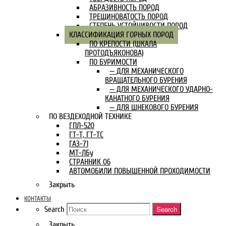
АБРАЗИВНОСТЬ ПОРОД
ТРЕЩИНОВАТОСТЬ ПОРОД
СТЕПЕНЬ УСТОЙЧИВОСТИ ПОРОД
КЛАССИФИКАЦИЯ ГОРНЫХ ПОРОД
ПО КРЕПОСТИ (ШКАЛА
ПРОТОДЪЯКОНОВА)
ПО БУРИМОСТИ
— ДЛЯ МЕХАНИЧЕСКОГО
ВРАЩАТЕЛЬНОГО БУРЕНИЯ
— ДЛЯ МЕХАНИЧЕСКОГО УДАРНО-
КАНАТНОГО БУРЕНИЯ
— ДЛЯ ШНЕКОВОГО БУРЕНИЯ
ПО ВЕЗДЕХОДНОЙ ТЕХНИКЕ
ГПЛ-520
ГТ-Т, ГТ-ТС
ГАЗ-71
МТ-ЛБу
СТРАННИК 06
АВТОМОБИЛИ ПОВЫШЕННОЙ ПРОХОДИМОСТИ
Закрыть
КОНТАКТЫ
Search
Search
Закрыть