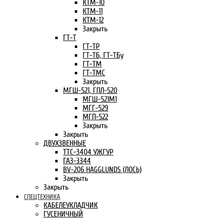
КТМ-10
КТМ-11
КТМ-12
Закрыть
ГТ-Т
ГТ-ТР
ГТ-ТБ, ГТ-ТБу
ГТ-ТМ
ГТ-ТМС
Закрыть
МГШ-521, ГПЛ-520
МГШ-521М1
МГГ-529
МГП-522
Закрыть
Закрыть
ДВУХЗВЕННЫЕ
ТТС-3404 УЖГУР
ГАЗ-3344
BV-206 HAGGLUNDS (ЛОСЬ)
Закрыть
Закрыть
СПЕЦТЕХНИКА
КАБЕЛЕУКЛАДЧИК
ГУСЕНИЧНЫЙ