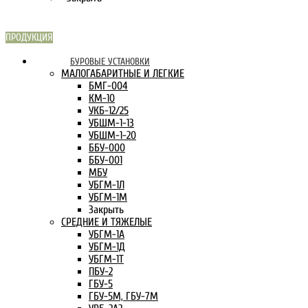
ПРОДУКЦИЯ
СКАРН В
БУРОВЫЕ УСТАНОВКИ
ИНТЕРНЕТЕ:
МАЛОГАБАРИТНЫЕ И ЛЕГКИЕ
БМГ-004
КМ-10
УКБ-12/25
УБШМ-1-13
УБШМ-1-20
ББУ-000
ББУ-001
МБУ
УБГМ-1Л
УБГМ-1М
Закрыть
СРЕДНИЕ И ТЯЖЕЛЫЕ
УБГМ-1А
УБГМ-1Д
УБГМ-1Т
ПБУ-2
ГБУ-5
ГБУ-5М, ГБУ-7М