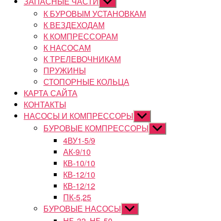
ЗАПАСНЫЕ ЧАСТИ
Показывать
подменю
К БУРОВЫМ УСТАНОВКАМ
К ВЕЗДЕХОДАМ
К КОМПРЕССОРАМ
К НАСОСАМ
К ТРЕЛЕВОЧНИКАМ
ПРУЖИНЫ
СТОПОРНЫЕ КОЛЬЦА
КАРТА САЙТА
КОНТАКТЫ
НАСОСЫ И КОМПРЕССОРЫ
Показывать
подменю
БУРОВЫЕ КОМПРЕССОРЫ
Показывать
подменю
4ВУ1-5/9
АК-9/10
КВ-10/10
КВ-12/10
КВ-12/12
ПК-5,25
БУРОВЫЕ НАСОСЫ
Показывать
подменю
НБ-32, НБ-50