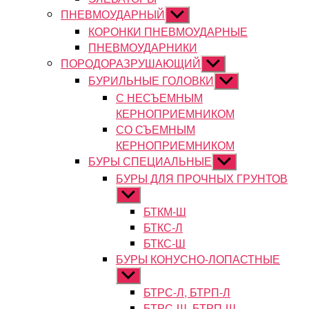
ПНЕВМОУДАРНЫЙ
Показывать
подменю
КОРОНКИ ПНЕВМОУДАРНЫЕ
ПНЕВМОУДАРНИКИ
ПОРОДОРАЗРУШАЮЩИЙ
Показывать
подменю
БУРИЛЬНЫЕ ГОЛОВКИ
Показывать
подменю
С НЕСЪЕМНЫМ
КЕРНОПРИЕМНИКОМ
СО СЪЕМНЫМ
КЕРНОПРИЕМНИКОМ
БУРЫ СПЕЦИАЛЬНЫЕ
Показывать
подменю
БУРЫ ДЛЯ ПРОЧНЫХ ГРУНТОВ
Показывать
подменю
БТКМ-Ш
БТКС-Л
БТКС-Ш
БУРЫ КОНУСНО-ЛОПАСТНЫЕ
Показывать
подменю
БТРС-Л, БТРП-Л
БТРС-Ш, БТРП-Ш