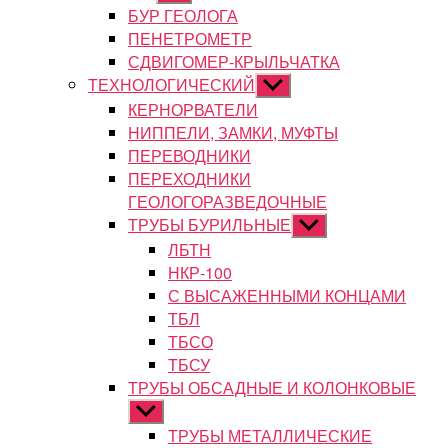
подменю
БУР ГЕОЛОГА
ПЕНЕТРОМЕТР
СДВИГОМЕР-КРЫЛЬЧАТКА
ТЕХНОЛОГИЧЕСКИЙ
Показывать
подменю
КЕРНОРВАТЕЛИ
НИППЕЛИ, ЗАМКИ, МУФТЫ
ПЕРЕВОДНИКИ
ПЕРЕХОДНИКИ
ГЕОЛОГОРАЗВЕДОЧНЫЕ
ТРУБЫ БУРИЛЬНЫЕ
Показывать
подменю
ЛБТН
НКР-100
С ВЫСАЖЕННЫМИ КОНЦАМИ
ТБЛ
ТБСО
ТБСУ
ТРУБЫ ОБСАДНЫЕ И КОЛОНКОВЫЕ
Показывать
подменю
ТРУБЫ МЕТАЛЛИЧЕСКИЕ