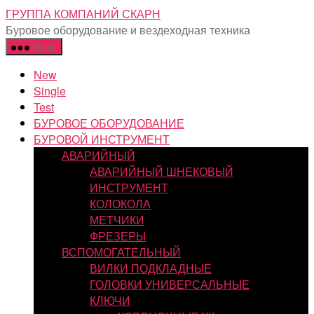
Перейти
ГРУППА КОМПАНИЙ СКАРН
к
Буровое оборудование и вездеходная техника
содержимому
Меню
New
Single
Test
БУРОВОЕ ОБОРУДОВАНИЕ
БУРОВОЙ ИНСТРУМЕНТ
АВАРИЙНЫЙ
АВАРИЙНЫЙ ШНЕКОВЫЙ
ИНСТРУМЕНТ
КОЛОКОЛА
МЕТЧИКИ
ФРЕЗЕРЫ
ВСПОМОГАТЕЛЬНЫЙ
ВИЛКИ ПОДКЛАДНЫЕ
ГОЛОВКИ УНИВЕРСАЛЬНЫЕ
КЛЮЧИ