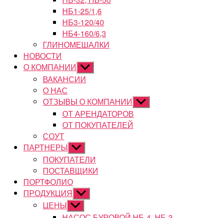
НБ1-25/1,6
НБ3-120/40
НБ4-160/6,3
ГЛИНОМЕШАЛКИ
НОВОСТИ
О КОМПАНИИ
Показывать
подменю
ВАКАНСИИ
О НАС
ОТЗЫВЫ О КОМПАНИИ
Показывать
подменю
ОТ АРЕНДАТОРОВ
ОТ ПОКУПАТЕЛЕЙ
СОУТ
ПАРТНЕРЫ
Показывать
подменю
ПОКУПАТЕЛИ
ПОСТАВЩИКИ
ПОРТФОЛИО
ПРОДУКЦИЯ
Показывать
подменю
ЦЕНЫ
Показывать
подменю
НАСОС БУРОВОЙ НБ-4, НБ-3