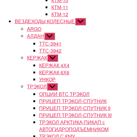
КТМ-10
КТМ-11
КТМ-12
ВЕЗДЕХОДЫ КОЛЕСНЫЕ
Показывать
подменю
ARGO
АЛДАН
Показывать
подменю
ТТС-3941
ТТС-3942
КЕРЖАК
Показывать
подменю
КЕРЖАК 4Х4
КЕРЖАК 6Х6
УНКОР
ТРЭКОЛ
Показывать
подменю
ОПЦИИ ВТС ТРЭКОЛ
ПРИЦЕП ТРЭКОЛ-СПУТНИК
ПРИЦЕП ТРЭКОЛ-СПУТНИК II
ПРИЦЕП ТРЭКОЛ-СПУТНИК III
ТРЭКОЛ АРКТИКА-ПИКАП с
АВТОГИДРОПОДЪЕМНИКОМ
ТРЭКОЛ С КМУ