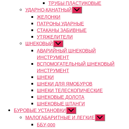
ТРУБЫ ПЛАСТИКОВЫЕ
УДАРНО-КАНАТНЫЙ
Показывать
подменю
ЖЕЛОНКИ
ПАТРОНЫ УДАРНЫЕ
СТАКАНЫ ЗАБИВНЫЕ
УТЯЖЕЛИТЕЛИ
ШНЕКОВЫЙ
Показывать
подменю
АВАРИЙНЫЙ ШНЕКОВЫЙ
ИНСТРУМЕНТ
ВСПОМОГАТЕЛЬНЫЙ ШНЕКОВЫЙ
ИНСТРУМЕНТ
ШНЕКИ
ШНЕКИ ДЛЯ ЯМОБУРОВ
ШНЕКИ ТЕЛЕСКОПИЧЕСКИЕ
ШНЕКОВЫЕ ДОЛОТА
ШНЕКОВЫЕ ШТАНГИ
БУРОВЫЕ УСТАНОВКИ
Показывать
подменю
МАЛОГАБАРИТНЫЕ И ЛЕГКИЕ
Показывать
подменю
ББУ-000