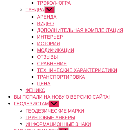
ТРЭКОЛ-ЮГРА
ТУНДРА
Показывать
подменю
АРЕНДА
ВИДЕО
ДОПОЛНИТЕЛЬНАЯ КОМПЛЕКТАЦИЯ
ИНТЕРЬЕР
ИСТОРИЯ
МОДИФИКАЦИИ
ОТЗЫВЫ
СРАВНЕНИЕ
ТЕХНИЧЕСКИЕ ХАРАКТЕРИСТИКИ
ТРАНСПОРТИРОВКА
ЦЕНА
ФЕНИКС
ВЫ ПОПАЛИ НА НОВУЮ ВЕРСИЮ САЙТА!
ГЕОДЕЗИСТАМ
Показывать
подменю
ГЕОДЕЗИЧЕСКИЕ МАРКИ
ГРУНТОВЫЕ АНКЕРЫ
ИНФОРМАЦИОННЫЕ ЗНАКИ