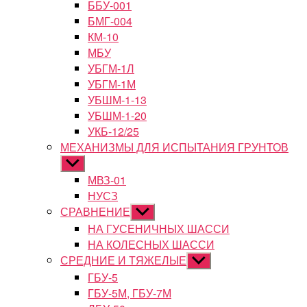
ББУ-001
БМГ-004
КМ-10
МБУ
УБГМ-1Л
УБГМ-1М
УБШМ-1-13
УБШМ-1-20
УКБ-12/25
МЕХАНИЗМЫ ДЛЯ ИСПЫТАНИЯ ГРУНТОВ
Показывать
подменю
МВЗ-01
НУСЗ
СРАВНЕНИЕ
Показывать
подменю
НА ГУСЕНИЧНЫХ ШАССИ
НА КОЛЕСНЫХ ШАССИ
СРЕДНИЕ И ТЯЖЕЛЫЕ
Показывать
подменю
ГБУ-5
ГБУ-5М, ГБУ-7М