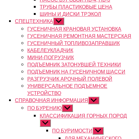
ТРУБЫ ПЛАСТИКОВЫЕ ЦЕНА
ШИНЫ И ДИСКИ ТРЭКОЛ
СПЕЦТЕХНИКА
Показывать
подменю
ГУСЕНИЧНАЯ КРАНОВАЯ УСТАНОВКА
ГУСЕНИЧНАЯ РЕМОНТНАЯ МАСТЕРСКАЯ
ГУСЕНИЧНЫЙ ТОПЛИВОЗАПРАВЩИК
КАБЕЛЕУКЛАДЧИК
МИНИ-ПОГРУЗЧИК
ПОДЪЕМНИК ЗАТОНУВШЕЙ ТЕХНИКИ
ПОДЪЕМНИК НА ГУСЕНИЧНОМ ШАССИ
РАЗГРУЗЧИК АРОЧНЫЙ ПОЛЕВОЙ
УНИВЕРСАЛЬНОЕ ПОДЪЕМНОЕ
УСТРОЙСТВО
СПРАВОЧНАЯ ИНФОРМАЦИЯ
Показывать
подменю
ПО БУРЕНИЮ
Показывать
подменю
КЛАССИФИКАЦИЯ ГОРНЫХ ПОРОД
Показывать
подменю
ПО БУРИМОСТИ
Показывать
подменю
ДЛЯ МЕХАНИЧЕСКОГО