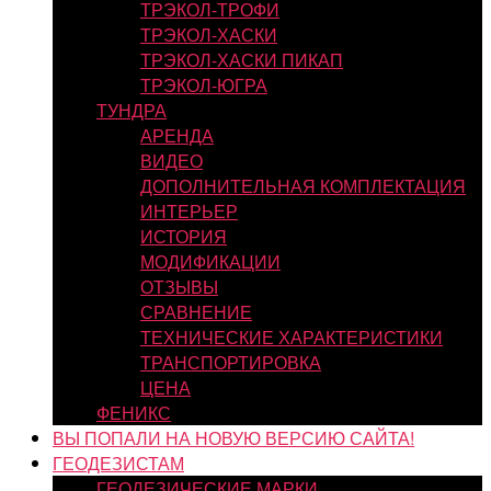
ТРЭКОЛ-ТРОФИ
ТРЭКОЛ-ХАСКИ
ТРЭКОЛ-ХАСКИ ПИКАП
ТРЭКОЛ-ЮГРА
ТУНДРА
АРЕНДА
ВИДЕО
ДОПОЛНИТЕЛЬНАЯ КОМПЛЕКТАЦИЯ
ИНТЕРЬЕР
ИСТОРИЯ
МОДИФИКАЦИИ
ОТЗЫВЫ
СРАВНЕНИЕ
ТЕХНИЧЕСКИЕ ХАРАКТЕРИСТИКИ
ТРАНСПОРТИРОВКА
ЦЕНА
ФЕНИКС
ВЫ ПОПАЛИ НА НОВУЮ ВЕРСИЮ САЙТА!
ГЕОДЕЗИСТАМ
ГЕОДЕЗИЧЕСКИЕ МАРКИ