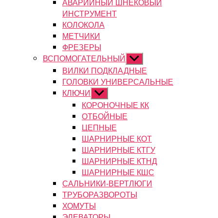
АВАРИЙНЫЙ ШНЕКОВЫЙ
ИНСТРУМЕНТ
КОЛОКОЛА
МЕТЧИКИ
ФРЕЗЕРЫ
ВСПОМОГАТЕЛЬНЫЙ
Показывать
подменю
ВИЛКИ ПОДКЛАДНЫЕ
ГОЛОВКИ УНИВЕРСАЛЬНЫЕ
КЛЮЧИ
Показывать
подменю
КОРОНОЧНЫЕ КК
ОТБОЙНЫЕ
ЦЕПНЫЕ
ШАРНИРНЫЕ КОТ
ШАРНИРНЫЕ КТГУ
ШАРНИРНЫЕ КТНД
ШАРНИРНЫЕ КШС
САЛЬНИКИ-ВЕРТЛЮГИ
ТРУБОРАЗВОРОТЫ
ХОМУТЫ
ЭЛЕВАТОРЫ