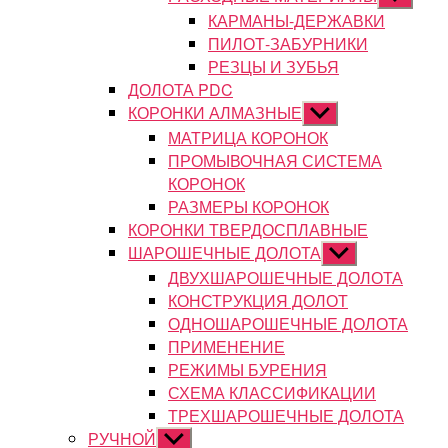
подменю
КАРМАНЫ-ДЕРЖАВКИ
ПИЛОТ-ЗАБУРНИКИ
РЕЗЦЫ И ЗУБЬЯ
ДОЛОТА PDC
КОРОНКИ АЛМАЗНЫЕ
Показывать
подменю
МАТРИЦА КОРОНОК
ПРОМЫВОЧНАЯ СИСТЕМА
КОРОНОК
РАЗМЕРЫ КОРОНОК
КОРОНКИ ТВЕРДОСПЛАВНЫЕ
ШАРОШЕЧНЫЕ ДОЛОТА
Показывать
подменю
ДВУХШАРОШЕЧНЫЕ ДОЛОТА
КОНСТРУКЦИЯ ДОЛОТ
ОДНОШАРОШЕЧНЫЕ ДОЛОТА
ПРИМЕНЕНИЕ
РЕЖИМЫ БУРЕНИЯ
СХЕМА КЛАССИФИКАЦИИ
ТРЕХШАРОШЕЧНЫЕ ДОЛОТА
РУЧНОЙ
Показывать