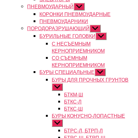
ПНЕВМОУДАРНЫЙ
Показывать
подменю
КОРОНКИ ПНЕВМОУДАРНЫЕ
ПНЕВМОУДАРНИКИ
ПОРОДОРАЗРУШАЮЩИЙ
Показывать
подменю
БУРИЛЬНЫЕ ГОЛОВКИ
Показывать
подменю
С НЕСЪЕМНЫМ
КЕРНОПРИЕМНИКОМ
СО СЪЕМНЫМ
КЕРНОПРИЕМНИКОМ
БУРЫ СПЕЦИАЛЬНЫЕ
Показывать
подменю
БУРЫ ДЛЯ ПРОЧНЫХ ГРУНТОВ
Показывать
подменю
БТКМ-Ш
БТКС-Л
БТКС-Ш
БУРЫ КОНУСНО-ЛОПАСТНЫЕ
Показывать
подменю
БТРС-Л, БТРП-Л
БТРС-Ш, БТРП-Ш