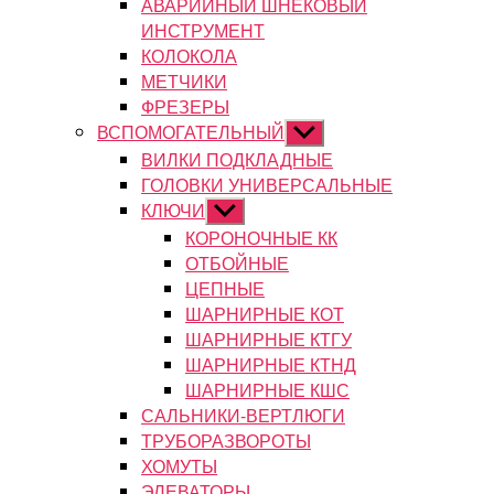
АВАРИЙНЫЙ ШНЕКОВЫЙ
ИНСТРУМЕНТ
КОЛОКОЛА
МЕТЧИКИ
ФРЕЗЕРЫ
ВСПОМОГАТЕЛЬНЫЙ
Показывать
подменю
ВИЛКИ ПОДКЛАДНЫЕ
ГОЛОВКИ УНИВЕРСАЛЬНЫЕ
КЛЮЧИ
Показывать
подменю
КОРОНОЧНЫЕ КК
ОТБОЙНЫЕ
ЦЕПНЫЕ
ШАРНИРНЫЕ КОТ
ШАРНИРНЫЕ КТГУ
ШАРНИРНЫЕ КТНД
ШАРНИРНЫЕ КШС
САЛЬНИКИ-ВЕРТЛЮГИ
ТРУБОРАЗВОРОТЫ
ХОМУТЫ
ЭЛЕВАТОРЫ