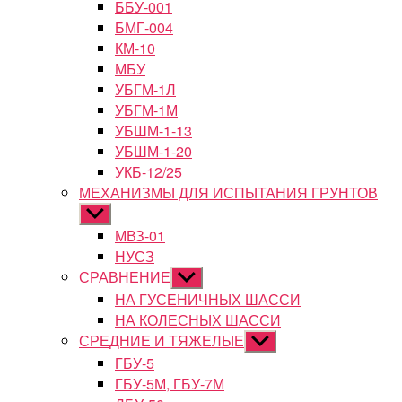
ББУ-001
БМГ-004
КМ-10
МБУ
УБГМ-1Л
УБГМ-1М
УБШМ-1-13
УБШМ-1-20
УКБ-12/25
МЕХАНИЗМЫ ДЛЯ ИСПЫТАНИЯ ГРУНТОВ
Показывать
подменю
МВЗ-01
НУСЗ
СРАВНЕНИЕ
Показывать
подменю
НА ГУСЕНИЧНЫХ ШАССИ
НА КОЛЕСНЫХ ШАССИ
СРЕДНИЕ И ТЯЖЕЛЫЕ
Показывать
подменю
ГБУ-5
ГБУ-5М, ГБУ-7М