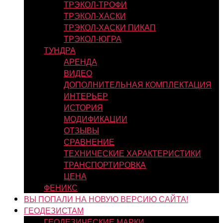
ТРЭКОЛ-ТРОФИ
ТРЭКОЛ-ХАСКИ
ТРЭКОЛ-ХАСКИ ПИКАП
ТРЭКОЛ-ЮГРА
ТУНДРА
АРЕНДА
ВИДЕО
ДОПОЛНИТЕЛЬНАЯ КОМПЛЕКТАЦИЯ
ИНТЕРЬЕР
ИСТОРИЯ
МОДИФИКАЦИИ
ОТЗЫВЫ
СРАВНЕНИЕ
ТЕХНИЧЕСКИЕ ХАРАКТЕРИСТИКИ
ТРАНСПОРТИРОВКА
ЦЕНА
ФЕНИКС
ВЫ ПОПАЛИ НА НОВУЮ ВЕРСИЮ САЙТА!
ГЕОДЕЗИСТАМ
ГЕОДЕЗИЧЕСКИЕ МАРКИ