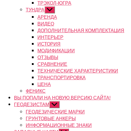
ТРЭКОЛ-ЮГРА
ТУНДРА
Показывать
подменю
АРЕНДА
ВИДЕО
ДОПОЛНИТЕЛЬНАЯ КОМПЛЕКТАЦИЯ
ИНТЕРЬЕР
ИСТОРИЯ
МОДИФИКАЦИИ
ОТЗЫВЫ
СРАВНЕНИЕ
ТЕХНИЧЕСКИЕ ХАРАКТЕРИСТИКИ
ТРАНСПОРТИРОВКА
ЦЕНА
ФЕНИКС
ВЫ ПОПАЛИ НА НОВУЮ ВЕРСИЮ САЙТА!
ГЕОДЕЗИСТАМ
Показывать
подменю
ГЕОДЕЗИЧЕСКИЕ МАРКИ
ГРУНТОВЫЕ АНКЕРЫ
ИНФОРМАЦИОННЫЕ ЗНАКИ