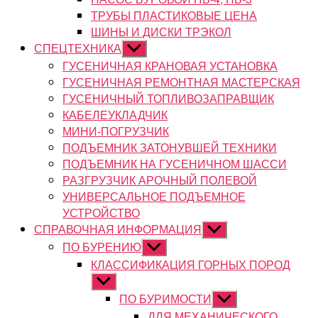
ТРУБЫ ПЛАСТИКОВЫЕ ЦЕНА
ШИНЫ И ДИСКИ ТРЭКОЛ
СПЕЦТЕХНИКА
Показывать
подменю
ГУСЕНИЧНАЯ КРАНОВАЯ УСТАНОВКА
ГУСЕНИЧНАЯ РЕМОНТНАЯ МАСТЕРСКАЯ
ГУСЕНИЧНЫЙ ТОПЛИВОЗАПРАВЩИК
КАБЕЛЕУКЛАДЧИК
МИНИ-ПОГРУЗЧИК
ПОДЪЕМНИК ЗАТОНУВШЕЙ ТЕХНИКИ
ПОДЪЕМНИК НА ГУСЕНИЧНОМ ШАССИ
РАЗГРУЗЧИК АРОЧНЫЙ ПОЛЕВОЙ
УНИВЕРСАЛЬНОЕ ПОДЪЕМНОЕ
УСТРОЙСТВО
СПРАВОЧНАЯ ИНФОРМАЦИЯ
Показывать
подменю
ПО БУРЕНИЮ
Показывать
подменю
КЛАССИФИКАЦИЯ ГОРНЫХ ПОРОД
Показывать
подменю
ПО БУРИМОСТИ
Показывать
подменю
ДЛЯ МЕХАНИЧЕСКОГО