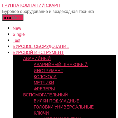
Перейти
ГРУППА КОМПАНИЙ СКАРН
к
Буровое оборудование и вездеходная техника
содержимому
Меню
New
Single
Test
БУРОВОЕ ОБОРУДОВАНИЕ
БУРОВОЙ ИНСТРУМЕНТ
АВАРИЙНЫЙ
АВАРИЙНЫЙ ШНЕКОВЫЙ
ИНСТРУМЕНТ
КОЛОКОЛА
МЕТЧИКИ
ФРЕЗЕРЫ
ВСПОМОГАТЕЛЬНЫЙ
ВИЛКИ ПОДКЛАДНЫЕ
ГОЛОВКИ УНИВЕРСАЛЬНЫЕ
КЛЮЧИ