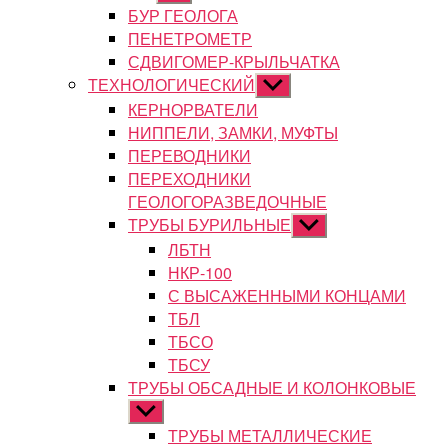
подменю
БУР ГЕОЛОГА
ПЕНЕТРОМЕТР
СДВИГОМЕР-КРЫЛЬЧАТКА
ТЕХНОЛОГИЧЕСКИЙ
Показывать
подменю
КЕРНОРВАТЕЛИ
НИППЕЛИ, ЗАМКИ, МУФТЫ
ПЕРЕВОДНИКИ
ПЕРЕХОДНИКИ
ГЕОЛОГОРАЗВЕДОЧНЫЕ
ТРУБЫ БУРИЛЬНЫЕ
Показывать
подменю
ЛБТН
НКР-100
С ВЫСАЖЕННЫМИ КОНЦАМИ
ТБЛ
ТБСО
ТБСУ
ТРУБЫ ОБСАДНЫЕ И КОЛОНКОВЫЕ
Показывать
подменю
ТРУБЫ МЕТАЛЛИЧЕСКИЕ