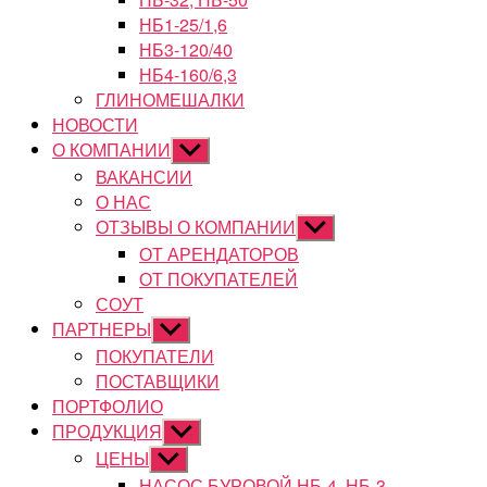
НБ1-25/1,6
НБ3-120/40
НБ4-160/6,3
ГЛИНОМЕШАЛКИ
НОВОСТИ
О КОМПАНИИ
Показывать
подменю
ВАКАНСИИ
О НАС
ОТЗЫВЫ О КОМПАНИИ
Показывать
подменю
ОТ АРЕНДАТОРОВ
ОТ ПОКУПАТЕЛЕЙ
СОУТ
ПАРТНЕРЫ
Показывать
подменю
ПОКУПАТЕЛИ
ПОСТАВЩИКИ
ПОРТФОЛИО
ПРОДУКЦИЯ
Показывать
подменю
ЦЕНЫ
Показывать
подменю
НАСОС БУРОВОЙ НБ-4, НБ-3