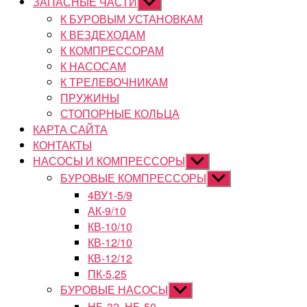
ЗАПАСНЫЕ ЧАСТИ
Показывать
подменю
К БУРОВЫМ УСТАНОВКАМ
К ВЕЗДЕХОДАМ
К КОМПРЕССОРАМ
К НАСОСАМ
К ТРЕЛЕВОЧНИКАМ
ПРУЖИНЫ
СТОПОРНЫЕ КОЛЬЦА
КАРТА САЙТА
КОНТАКТЫ
НАСОСЫ И КОМПРЕССОРЫ
Показывать
подменю
БУРОВЫЕ КОМПРЕССОРЫ
Показывать
подменю
4ВУ1-5/9
АК-9/10
КВ-10/10
КВ-12/10
КВ-12/12
ПК-5,25
БУРОВЫЕ НАСОСЫ
Показывать
подменю
НБ-32, НБ-50