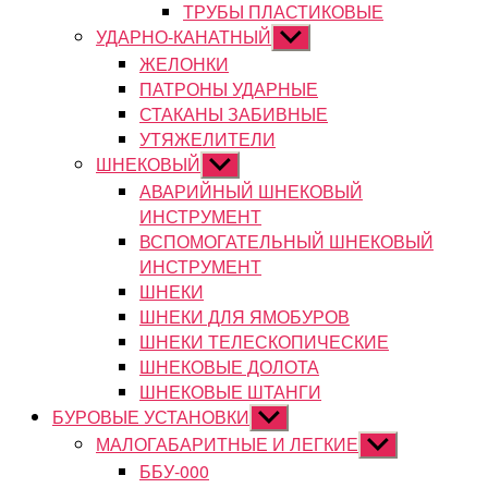
ТРУБЫ ПЛАСТИКОВЫЕ
УДАРНО-КАНАТНЫЙ
Показывать
подменю
ЖЕЛОНКИ
ПАТРОНЫ УДАРНЫЕ
СТАКАНЫ ЗАБИВНЫЕ
УТЯЖЕЛИТЕЛИ
ШНЕКОВЫЙ
Показывать
подменю
АВАРИЙНЫЙ ШНЕКОВЫЙ
ИНСТРУМЕНТ
ВСПОМОГАТЕЛЬНЫЙ ШНЕКОВЫЙ
ИНСТРУМЕНТ
ШНЕКИ
ШНЕКИ ДЛЯ ЯМОБУРОВ
ШНЕКИ ТЕЛЕСКОПИЧЕСКИЕ
ШНЕКОВЫЕ ДОЛОТА
ШНЕКОВЫЕ ШТАНГИ
БУРОВЫЕ УСТАНОВКИ
Показывать
подменю
МАЛОГАБАРИТНЫЕ И ЛЕГКИЕ
Показывать
подменю
ББУ-000