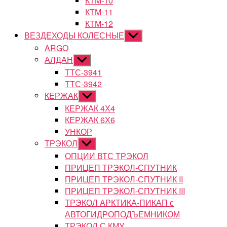
КТМ-10
КТМ-11
КТМ-12
ВЕЗДЕХОДЫ КОЛЕСНЫЕ
Показывать
подменю
ARGO
АЛДАН
Показывать
подменю
ТТС-3941
ТТС-3942
КЕРЖАК
Показывать
подменю
КЕРЖАК 4Х4
КЕРЖАК 6Х6
УНКОР
ТРЭКОЛ
Показывать
подменю
ОПЦИИ ВТС ТРЭКОЛ
ПРИЦЕП ТРЭКОЛ-СПУТНИК
ПРИЦЕП ТРЭКОЛ-СПУТНИК II
ПРИЦЕП ТРЭКОЛ-СПУТНИК III
ТРЭКОЛ АРКТИКА-ПИКАП с
АВТОГИДРОПОДЪЕМНИКОМ
ТРЭКОЛ С КМУ