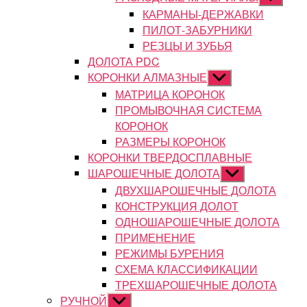
подменю
КАРМАНЫ-ДЕРЖАВКИ
ПИЛОТ-ЗАБУРНИКИ
РЕЗЦЫ И ЗУБЬЯ
ДОЛОТА PDC
КОРОНКИ АЛМАЗНЫЕ
Показывать
подменю
МАТРИЦА КОРОНОК
ПРОМЫВОЧНАЯ СИСТЕМА
КОРОНОК
РАЗМЕРЫ КОРОНОК
КОРОНКИ ТВЕРДОСПЛАВНЫЕ
ШАРОШЕЧНЫЕ ДОЛОТА
Показывать
подменю
ДВУХШАРОШЕЧНЫЕ ДОЛОТА
КОНСТРУКЦИЯ ДОЛОТ
ОДНОШАРОШЕЧНЫЕ ДОЛОТА
ПРИМЕНЕНИЕ
РЕЖИМЫ БУРЕНИЯ
СХЕМА КЛАССИФИКАЦИИ
ТРЕХШАРОШЕЧНЫЕ ДОЛОТА
РУЧНОЙ
Показывать