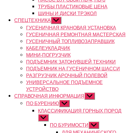
ТРУБЫ ПЛАСТИКОВЫЕ ЦЕНА
ШИНЫ И ДИСКИ ТРЭКОЛ
СПЕЦТЕХНИКА
Показывать
подменю
ГУСЕНИЧНАЯ КРАНОВАЯ УСТАНОВКА
ГУСЕНИЧНАЯ РЕМОНТНАЯ МАСТЕРСКАЯ
ГУСЕНИЧНЫЙ ТОПЛИВОЗАПРАВЩИК
КАБЕЛЕУКЛАДЧИК
МИНИ-ПОГРУЗЧИК
ПОДЪЕМНИК ЗАТОНУВШЕЙ ТЕХНИКИ
ПОДЪЕМНИК НА ГУСЕНИЧНОМ ШАССИ
РАЗГРУЗЧИК АРОЧНЫЙ ПОЛЕВОЙ
УНИВЕРСАЛЬНОЕ ПОДЪЕМНОЕ
УСТРОЙСТВО
СПРАВОЧНАЯ ИНФОРМАЦИЯ
Показывать
подменю
ПО БУРЕНИЮ
Показывать
подменю
КЛАССИФИКАЦИЯ ГОРНЫХ ПОРОД
Показывать
подменю
ПО БУРИМОСТИ
Показывать
подменю
ДЛЯ МЕХАНИЧЕСКОГО