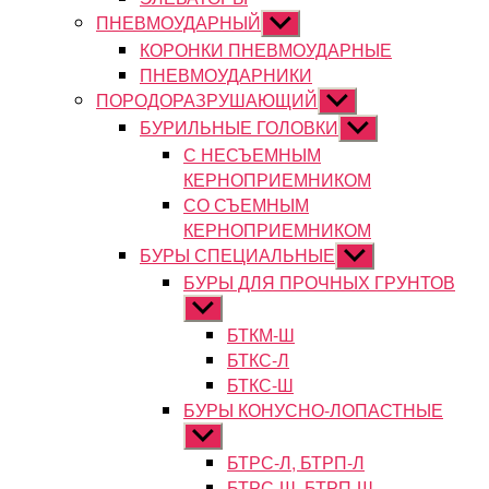
ПНЕВМОУДАРНЫЙ
Показывать
подменю
КОРОНКИ ПНЕВМОУДАРНЫЕ
ПНЕВМОУДАРНИКИ
ПОРОДОРАЗРУШАЮЩИЙ
Показывать
подменю
БУРИЛЬНЫЕ ГОЛОВКИ
Показывать
подменю
С НЕСЪЕМНЫМ
КЕРНОПРИЕМНИКОМ
СО СЪЕМНЫМ
КЕРНОПРИЕМНИКОМ
БУРЫ СПЕЦИАЛЬНЫЕ
Показывать
подменю
БУРЫ ДЛЯ ПРОЧНЫХ ГРУНТОВ
Показывать
подменю
БТКМ-Ш
БТКС-Л
БТКС-Ш
БУРЫ КОНУСНО-ЛОПАСТНЫЕ
Показывать
подменю
БТРС-Л, БТРП-Л
БТРС-Ш, БТРП-Ш