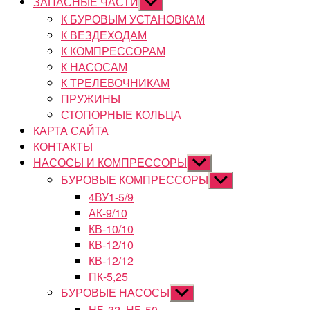
ЗАПАСНЫЕ ЧАСТИ
Показывать
подменю
К БУРОВЫМ УСТАНОВКАМ
К ВЕЗДЕХОДАМ
К КОМПРЕССОРАМ
К НАСОСАМ
К ТРЕЛЕВОЧНИКАМ
ПРУЖИНЫ
СТОПОРНЫЕ КОЛЬЦА
КАРТА САЙТА
КОНТАКТЫ
НАСОСЫ И КОМПРЕССОРЫ
Показывать
подменю
БУРОВЫЕ КОМПРЕССОРЫ
Показывать
подменю
4ВУ1-5/9
АК-9/10
КВ-10/10
КВ-12/10
КВ-12/12
ПК-5,25
БУРОВЫЕ НАСОСЫ
Показывать
подменю
НБ-32, НБ-50