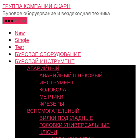
Перейти
ГРУППА КОМПАНИЙ СКАРН
к
Буровое оборудование и вездеходная техника
содержимому
Меню
New
Single
Test
БУРОВОЕ ОБОРУДОВАНИЕ
БУРОВОЙ ИНСТРУМЕНТ
АВАРИЙНЫЙ
АВАРИЙНЫЙ ШНЕКОВЫЙ
ИНСТРУМЕНТ
КОЛОКОЛА
МЕТЧИКИ
ФРЕЗЕРЫ
ВСПОМОГАТЕЛЬНЫЙ
ВИЛКИ ПОДКЛАДНЫЕ
ГОЛОВКИ УНИВЕРСАЛЬНЫЕ
КЛЮЧИ