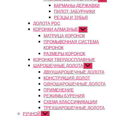
подменю
КАРМАНЫ-ДЕРЖАВКИ
ПИЛОТ-ЗАБУРНИКИ
РЕЗЦЫ И ЗУБЬЯ
ДОЛОТА PDC
КОРОНКИ АЛМАЗНЫЕ
Показывать
подменю
МАТРИЦА КОРОНОК
ПРОМЫВОЧНАЯ СИСТЕМА
КОРОНОК
РАЗМЕРЫ КОРОНОК
КОРОНКИ ТВЕРДОСПЛАВНЫЕ
ШАРОШЕЧНЫЕ ДОЛОТА
Показывать
подменю
ДВУХШАРОШЕЧНЫЕ ДОЛОТА
КОНСТРУКЦИЯ ДОЛОТ
ОДНОШАРОШЕЧНЫЕ ДОЛОТА
ПРИМЕНЕНИЕ
РЕЖИМЫ БУРЕНИЯ
СХЕМА КЛАССИФИКАЦИИ
ТРЕХШАРОШЕЧНЫЕ ДОЛОТА
РУЧНОЙ
Показывать