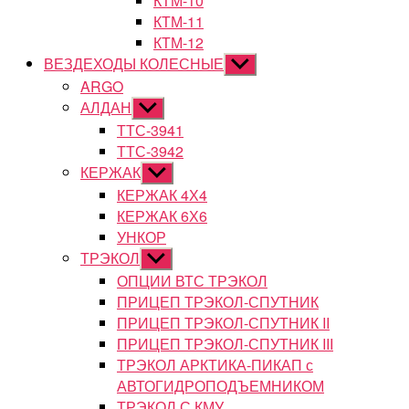
КТМ-10
КТМ-11
КТМ-12
ВЕЗДЕХОДЫ КОЛЕСНЫЕ
Показывать
подменю
ARGO
АЛДАН
Показывать
подменю
ТТС-3941
ТТС-3942
КЕРЖАК
Показывать
подменю
КЕРЖАК 4Х4
КЕРЖАК 6Х6
УНКОР
ТРЭКОЛ
Показывать
подменю
ОПЦИИ ВТС ТРЭКОЛ
ПРИЦЕП ТРЭКОЛ-СПУТНИК
ПРИЦЕП ТРЭКОЛ-СПУТНИК II
ПРИЦЕП ТРЭКОЛ-СПУТНИК III
ТРЭКОЛ АРКТИКА-ПИКАП с
АВТОГИДРОПОДЪЕМНИКОМ
ТРЭКОЛ С КМУ