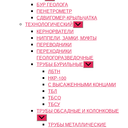
подменю
БУР ГЕОЛОГА
ПЕНЕТРОМЕТР
СДВИГОМЕР-КРЫЛЬЧАТКА
ТЕХНОЛОГИЧЕСКИЙ
Показывать
подменю
КЕРНОРВАТЕЛИ
НИППЕЛИ, ЗАМКИ, МУФТЫ
ПЕРЕВОДНИКИ
ПЕРЕХОДНИКИ
ГЕОЛОГОРАЗВЕДОЧНЫЕ
ТРУБЫ БУРИЛЬНЫЕ
Показывать
подменю
ЛБТН
НКР-100
С ВЫСАЖЕННЫМИ КОНЦАМИ
ТБЛ
ТБСО
ТБСУ
ТРУБЫ ОБСАДНЫЕ И КОЛОНКОВЫЕ
Показывать
подменю
ТРУБЫ МЕТАЛЛИЧЕСКИЕ