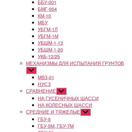
ББУ-001
БМГ-004
КМ-10
МБУ
УБГМ-1Л
УБГМ-1М
УБШМ-1-13
УБШМ-1-20
УКБ-12/25
МЕХАНИЗМЫ ДЛЯ ИСПЫТАНИЯ ГРУНТОВ
Показывать
подменю
МВЗ-01
НУСЗ
СРАВНЕНИЕ
Показывать
подменю
НА ГУСЕНИЧНЫХ ШАССИ
НА КОЛЕСНЫХ ШАССИ
СРЕДНИЕ И ТЯЖЕЛЫЕ
Показывать
подменю
ГБУ-5
ГБУ-5М, ГБУ-7М