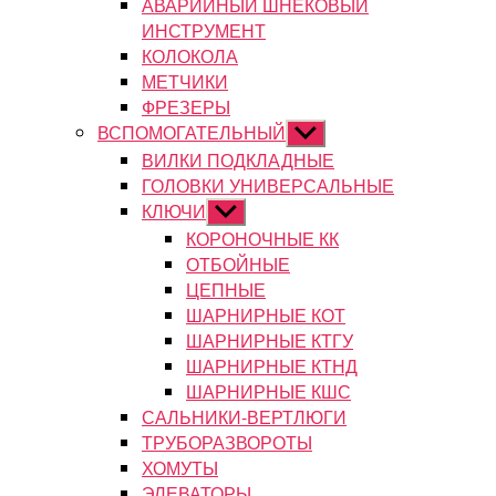
АВАРИЙНЫЙ ШНЕКОВЫЙ
ИНСТРУМЕНТ
КОЛОКОЛА
МЕТЧИКИ
ФРЕЗЕРЫ
ВСПОМОГАТЕЛЬНЫЙ
Показывать
подменю
ВИЛКИ ПОДКЛАДНЫЕ
ГОЛОВКИ УНИВЕРСАЛЬНЫЕ
КЛЮЧИ
Показывать
подменю
КОРОНОЧНЫЕ КК
ОТБОЙНЫЕ
ЦЕПНЫЕ
ШАРНИРНЫЕ КОТ
ШАРНИРНЫЕ КТГУ
ШАРНИРНЫЕ КТНД
ШАРНИРНЫЕ КШС
САЛЬНИКИ-ВЕРТЛЮГИ
ТРУБОРАЗВОРОТЫ
ХОМУТЫ
ЭЛЕВАТОРЫ