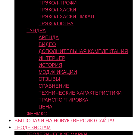
ТРЭКОЛ-ТРОФИ
ТРЭКОЛ-ХАСКИ
ТРЭКОЛ-ХАСКИ ПИКАП
ТРЭКОЛ-ЮГРА
ТУНДРА
АРЕНДА
ВИДЕО
ДОПОЛНИТЕЛЬНАЯ КОМПЛЕКТАЦИЯ
ИНТЕРЬЕР
ИСТОРИЯ
МОДИФИКАЦИИ
ОТЗЫВЫ
СРАВНЕНИЕ
ТЕХНИЧЕСКИЕ ХАРАКТЕРИСТИКИ
ТРАНСПОРТИРОВКА
ЦЕНА
ФЕНИКС
ВЫ ПОПАЛИ НА НОВУЮ ВЕРСИЮ САЙТА!
ГЕОДЕЗИСТАМ
ГЕОДЕЗИЧЕСКИЕ МАРКИ