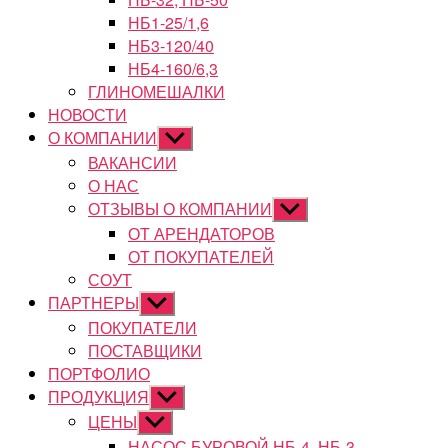
НБ1-25/1,6
НБ3-120/40
НБ4-160/6,3
ГЛИНОМЕШАЛКИ
НОВОСТИ
О КОМПАНИИ
Показывать
подменю
ВАКАНСИИ
О НАС
ОТЗЫВЫ О КОМПАНИИ
Показывать
подменю
ОТ АРЕНДАТОРОВ
ОТ ПОКУПАТЕЛЕЙ
СОУТ
ПАРТНЕРЫ
Показывать
подменю
ПОКУПАТЕЛИ
ПОСТАВЩИКИ
ПОРТФОЛИО
ПРОДУКЦИЯ
Показывать
подменю
ЦЕНЫ
Показывать
подменю
НАСОС БУРОВОЙ НБ-4, НБ-3