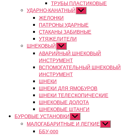
ТРУБЫ ПЛАСТИКОВЫЕ
УДАРНО-КАНАТНЫЙ
Показывать
подменю
ЖЕЛОНКИ
ПАТРОНЫ УДАРНЫЕ
СТАКАНЫ ЗАБИВНЫЕ
УТЯЖЕЛИТЕЛИ
ШНЕКОВЫЙ
Показывать
подменю
АВАРИЙНЫЙ ШНЕКОВЫЙ
ИНСТРУМЕНТ
ВСПОМОГАТЕЛЬНЫЙ ШНЕКОВЫЙ
ИНСТРУМЕНТ
ШНЕКИ
ШНЕКИ ДЛЯ ЯМОБУРОВ
ШНЕКИ ТЕЛЕСКОПИЧЕСКИЕ
ШНЕКОВЫЕ ДОЛОТА
ШНЕКОВЫЕ ШТАНГИ
БУРОВЫЕ УСТАНОВКИ
Показывать
подменю
МАЛОГАБАРИТНЫЕ И ЛЕГКИЕ
Показывать
подменю
ББУ-000