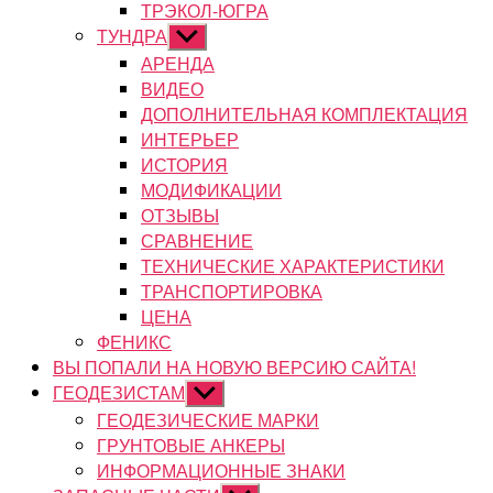
ТРЭКОЛ-ЮГРА
ТУНДРА
Показывать
подменю
АРЕНДА
ВИДЕО
ДОПОЛНИТЕЛЬНАЯ КОМПЛЕКТАЦИЯ
ИНТЕРЬЕР
ИСТОРИЯ
МОДИФИКАЦИИ
ОТЗЫВЫ
СРАВНЕНИЕ
ТЕХНИЧЕСКИЕ ХАРАКТЕРИСТИКИ
ТРАНСПОРТИРОВКА
ЦЕНА
ФЕНИКС
ВЫ ПОПАЛИ НА НОВУЮ ВЕРСИЮ САЙТА!
ГЕОДЕЗИСТАМ
Показывать
подменю
ГЕОДЕЗИЧЕСКИЕ МАРКИ
ГРУНТОВЫЕ АНКЕРЫ
ИНФОРМАЦИОННЫЕ ЗНАКИ