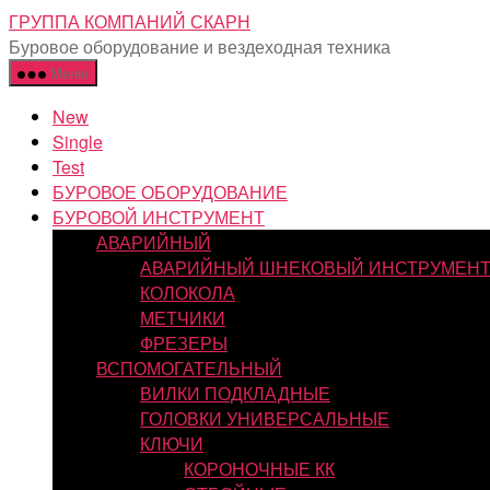
Перейти
ГРУППА КОМПАНИЙ СКАРН
к
Буровое оборудование и вездеходная техника
содержимому
Меню
New
Single
Test
БУРОВОЕ ОБОРУДОВАНИЕ
БУРОВОЙ ИНСТРУМЕНТ
АВАРИЙНЫЙ
АВАРИЙНЫЙ ШНЕКОВЫЙ ИНСТРУМЕН
КОЛОКОЛА
МЕТЧИКИ
ФРЕЗЕРЫ
ВСПОМОГАТЕЛЬНЫЙ
ВИЛКИ ПОДКЛАДНЫЕ
ГОЛОВКИ УНИВЕРСАЛЬНЫЕ
КЛЮЧИ
КОРОНОЧНЫЕ КК