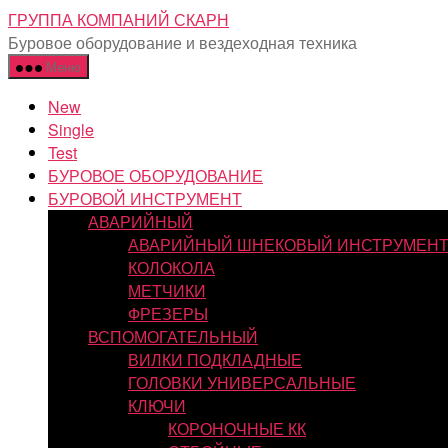
Перейти
ГРУППА КОМПАНИЙ СКАРН
к
Буровое оборудование и вездеходная техника
содержимому
Меню
New
Single
Test
БУРОВОЕ ОБОРУДОВАНИЕ
БУРОВОЙ ИНСТРУМЕНТ
АВАРИЙНЫЙ
АВАРИЙНЫЙ ШНЕКОВЫЙ ИНСТРУМЕН
КОЛОКОЛА
МЕТЧИКИ
ФРЕЗЕРЫ
ВСПОМОГАТЕЛЬНЫЙ
ВИЛКИ ПОДКЛАДНЫЕ
ГОЛОВКИ УНИВЕРСАЛЬНЫЕ
КЛЮЧИ
КОРОНОЧНЫЕ КК