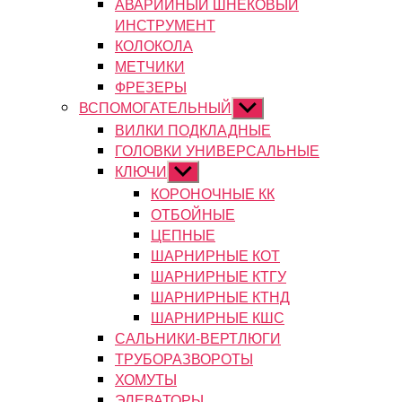
АВАРИЙНЫЙ ШНЕКОВЫЙ
ИНСТРУМЕНТ
КОЛОКОЛА
МЕТЧИКИ
ФРЕЗЕРЫ
ВСПОМОГАТЕЛЬНЫЙ
Показывать
подменю
ВИЛКИ ПОДКЛАДНЫЕ
ГОЛОВКИ УНИВЕРСАЛЬНЫЕ
КЛЮЧИ
Показывать
подменю
КОРОНОЧНЫЕ КК
ОТБОЙНЫЕ
ЦЕПНЫЕ
ШАРНИРНЫЕ КОТ
ШАРНИРНЫЕ КТГУ
ШАРНИРНЫЕ КТНД
ШАРНИРНЫЕ КШС
САЛЬНИКИ-ВЕРТЛЮГИ
ТРУБОРАЗВОРОТЫ
ХОМУТЫ
ЭЛЕВАТОРЫ