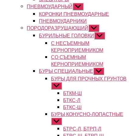
ПНЕВМОУДАРНЫЙ
Показывать
подменю
КОРОНКИ ПНЕВМОУДАРНЫЕ
ПНЕВМОУДАРНИКИ
ПОРОДОРАЗРУШАЮЩИЙ
Показывать
подменю
БУРИЛЬНЫЕ ГОЛОВКИ
Показывать
подменю
С НЕСЪЕМНЫМ
КЕРНОПРИЕМНИКОМ
СО СЪЕМНЫМ
КЕРНОПРИЕМНИКОМ
БУРЫ СПЕЦИАЛЬНЫЕ
Показывать
подменю
БУРЫ ДЛЯ ПРОЧНЫХ ГРУНТОВ
Показывать
подменю
БТКМ-Ш
БТКС-Л
БТКС-Ш
БУРЫ КОНУСНО-ЛОПАСТНЫЕ
Показывать
подменю
БТРС-Л, БТРП-Л
БТРС-Ш, БТРП-Ш