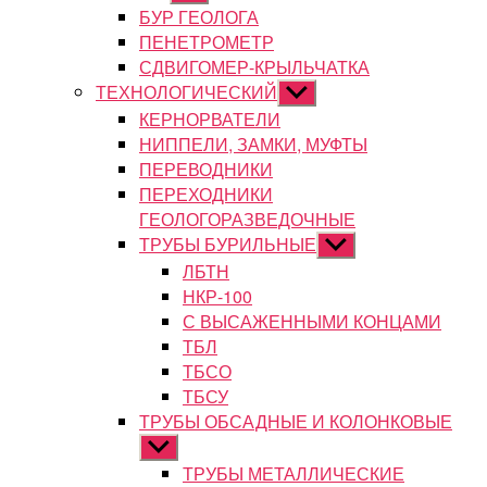
подменю
БУР ГЕОЛОГА
ПЕНЕТРОМЕТР
СДВИГОМЕР-КРЫЛЬЧАТКА
ТЕХНОЛОГИЧЕСКИЙ
Показывать
подменю
КЕРНОРВАТЕЛИ
НИППЕЛИ, ЗАМКИ, МУФТЫ
ПЕРЕВОДНИКИ
ПЕРЕХОДНИКИ
ГЕОЛОГОРАЗВЕДОЧНЫЕ
ТРУБЫ БУРИЛЬНЫЕ
Показывать
подменю
ЛБТН
НКР-100
С ВЫСАЖЕННЫМИ КОНЦАМИ
ТБЛ
ТБСО
ТБСУ
ТРУБЫ ОБСАДНЫЕ И КОЛОНКОВЫЕ
Показывать
подменю
ТРУБЫ МЕТАЛЛИЧЕСКИЕ