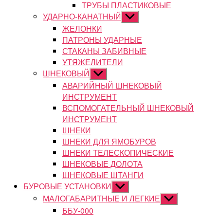
ТРУБЫ ПЛАСТИКОВЫЕ
УДАРНО-КАНАТНЫЙ
Показывать
подменю
ЖЕЛОНКИ
ПАТРОНЫ УДАРНЫЕ
СТАКАНЫ ЗАБИВНЫЕ
УТЯЖЕЛИТЕЛИ
ШНЕКОВЫЙ
Показывать
подменю
АВАРИЙНЫЙ ШНЕКОВЫЙ
ИНСТРУМЕНТ
ВСПОМОГАТЕЛЬНЫЙ ШНЕКОВЫЙ
ИНСТРУМЕНТ
ШНЕКИ
ШНЕКИ ДЛЯ ЯМОБУРОВ
ШНЕКИ ТЕЛЕСКОПИЧЕСКИЕ
ШНЕКОВЫЕ ДОЛОТА
ШНЕКОВЫЕ ШТАНГИ
БУРОВЫЕ УСТАНОВКИ
Показывать
подменю
МАЛОГАБАРИТНЫЕ И ЛЕГКИЕ
Показывать
подменю
ББУ-000