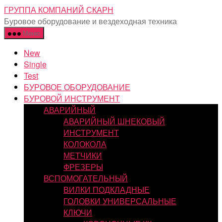
Перейти
ГРУППА КОМПАНИЙ СКАРН
к
Буровое оборудование и вездеходная техника
содержимому
Меню
New
Single
Test
БУРОВОЕ ОБОРУДОВАНИЕ
БУРОВОЙ ИНСТРУМЕНТ
АВАРИЙНЫЙ
АВАРИЙНЫЙ ШНЕКОВЫЙ
ИНСТРУМЕНТ
КОЛОКОЛА
МЕТЧИКИ
ФРЕЗЕРЫ
ВСПОМОГАТЕЛЬНЫЙ
ВИЛКИ ПОДКЛАДНЫЕ
ГОЛОВКИ УНИВЕРСАЛЬНЫЕ
КЛЮЧИ