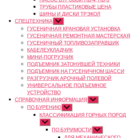
ТРУБЫ ПЛАСТИКОВЫЕ ЦЕНА
ШИНЫ И ДИСКИ ТРЭКОЛ
СПЕЦТЕХНИКА
Показывать
подменю
ГУСЕНИЧНАЯ КРАНОВАЯ УСТАНОВКА
ГУСЕНИЧНАЯ РЕМОНТНАЯ МАСТЕРСКАЯ
ГУСЕНИЧНЫЙ ТОПЛИВОЗАПРАВЩИК
КАБЕЛЕУКЛАДЧИК
МИНИ-ПОГРУЗЧИК
ПОДЪЕМНИК ЗАТОНУВШЕЙ ТЕХНИКИ
ПОДЪЕМНИК НА ГУСЕНИЧНОМ ШАССИ
РАЗГРУЗЧИК АРОЧНЫЙ ПОЛЕВОЙ
УНИВЕРСАЛЬНОЕ ПОДЪЕМНОЕ
УСТРОЙСТВО
СПРАВОЧНАЯ ИНФОРМАЦИЯ
Показывать
подменю
ПО БУРЕНИЮ
Показывать
подменю
КЛАССИФИКАЦИЯ ГОРНЫХ ПОРОД
Показывать
подменю
ПО БУРИМОСТИ
Показывать
подменю
ДЛЯ МЕХАНИЧЕСКОГО