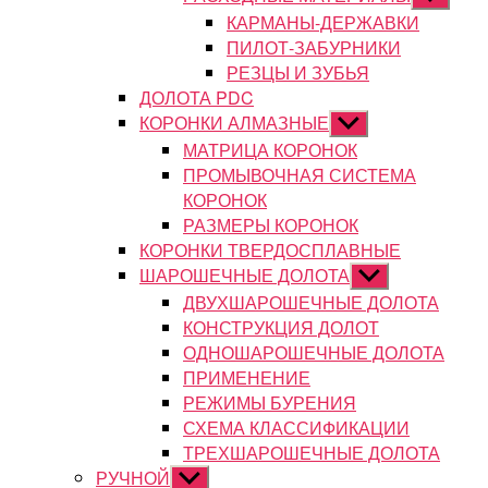
подменю
КАРМАНЫ-ДЕРЖАВКИ
ПИЛОТ-ЗАБУРНИКИ
РЕЗЦЫ И ЗУБЬЯ
ДОЛОТА PDC
КОРОНКИ АЛМАЗНЫЕ
Показывать
подменю
МАТРИЦА КОРОНОК
ПРОМЫВОЧНАЯ СИСТЕМА
КОРОНОК
РАЗМЕРЫ КОРОНОК
КОРОНКИ ТВЕРДОСПЛАВНЫЕ
ШАРОШЕЧНЫЕ ДОЛОТА
Показывать
подменю
ДВУХШАРОШЕЧНЫЕ ДОЛОТА
КОНСТРУКЦИЯ ДОЛОТ
ОДНОШАРОШЕЧНЫЕ ДОЛОТА
ПРИМЕНЕНИЕ
РЕЖИМЫ БУРЕНИЯ
СХЕМА КЛАССИФИКАЦИИ
ТРЕХШАРОШЕЧНЫЕ ДОЛОТА
РУЧНОЙ
Показывать