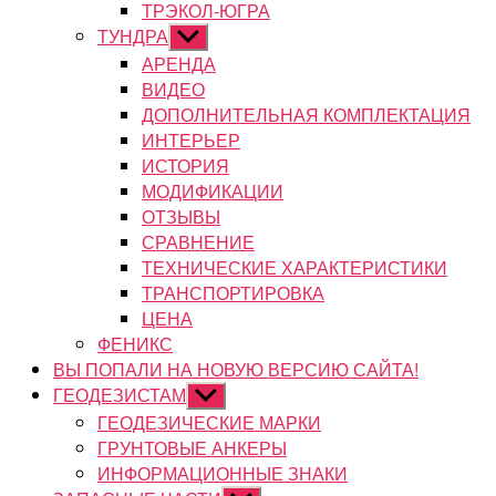
ТРЭКОЛ-ЮГРА
ТУНДРА
Показывать
подменю
АРЕНДА
ВИДЕО
ДОПОЛНИТЕЛЬНАЯ КОМПЛЕКТАЦИЯ
ИНТЕРЬЕР
ИСТОРИЯ
МОДИФИКАЦИИ
ОТЗЫВЫ
СРАВНЕНИЕ
ТЕХНИЧЕСКИЕ ХАРАКТЕРИСТИКИ
ТРАНСПОРТИРОВКА
ЦЕНА
ФЕНИКС
ВЫ ПОПАЛИ НА НОВУЮ ВЕРСИЮ САЙТА!
ГЕОДЕЗИСТАМ
Показывать
подменю
ГЕОДЕЗИЧЕСКИЕ МАРКИ
ГРУНТОВЫЕ АНКЕРЫ
ИНФОРМАЦИОННЫЕ ЗНАКИ