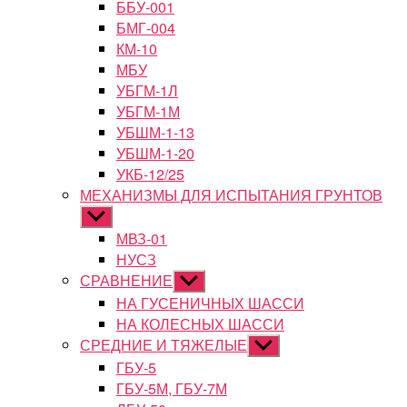
ББУ-001
БМГ-004
КМ-10
МБУ
УБГМ-1Л
УБГМ-1М
УБШМ-1-13
УБШМ-1-20
УКБ-12/25
МЕХАНИЗМЫ ДЛЯ ИСПЫТАНИЯ ГРУНТОВ
Показывать
подменю
МВЗ-01
НУСЗ
СРАВНЕНИЕ
Показывать
подменю
НА ГУСЕНИЧНЫХ ШАССИ
НА КОЛЕСНЫХ ШАССИ
СРЕДНИЕ И ТЯЖЕЛЫЕ
Показывать
подменю
ГБУ-5
ГБУ-5М, ГБУ-7М