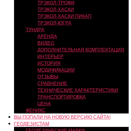
ТРЭКОЛ-ТРОФИ
ТРЭКОЛ-ХАСКИ
ТРЭКОЛ-ХАСКИ ПИКАП
ТРЭКОЛ-ЮГРА
ТУНДРА
АРЕНДА
ВИДЕО
ДОПОЛНИТЕЛЬНАЯ КОМПЛЕКТАЦИЯ
ИНТЕРЬЕР
ИСТОРИЯ
МОДИФИКАЦИИ
ОТЗЫВЫ
СРАВНЕНИЕ
ТЕХНИЧЕСКИЕ ХАРАКТЕРИСТИКИ
ТРАНСПОРТИРОВКА
ЦЕНА
ФЕНИКС
ВЫ ПОПАЛИ НА НОВУЮ ВЕРСИЮ САЙТА!
ГЕОДЕЗИСТАМ
ГЕОДЕЗИЧЕСКИЕ МАРКИ