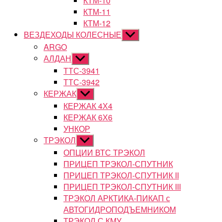
КТМ-10
КТМ-11
КТМ-12
ВЕЗДЕХОДЫ КОЛЕСНЫЕ
Показывать
подменю
ARGO
АЛДАН
Показывать
подменю
ТТС-3941
ТТС-3942
КЕРЖАК
Показывать
подменю
КЕРЖАК 4Х4
КЕРЖАК 6Х6
УНКОР
ТРЭКОЛ
Показывать
подменю
ОПЦИИ ВТС ТРЭКОЛ
ПРИЦЕП ТРЭКОЛ-СПУТНИК
ПРИЦЕП ТРЭКОЛ-СПУТНИК II
ПРИЦЕП ТРЭКОЛ-СПУТНИК III
ТРЭКОЛ АРКТИКА-ПИКАП с
АВТОГИДРОПОДЪЕМНИКОМ
ТРЭКОЛ С КМУ