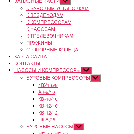
ЗАПАСНЫЕ ЧАСТИ
Показывать
подменю
К БУРОВЫМ УСТАНОВКАМ
К ВЕЗДЕХОДАМ
К КОМПРЕССОРАМ
К НАСОСАМ
К ТРЕЛЕВОЧНИКАМ
ПРУЖИНЫ
СТОПОРНЫЕ КОЛЬЦА
КАРТА САЙТА
КОНТАКТЫ
НАСОСЫ И КОМПРЕССОРЫ
Показывать
подменю
БУРОВЫЕ КОМПРЕССОРЫ
Показывать
подменю
4ВУ1-5/9
АК-9/10
КВ-10/10
КВ-12/10
КВ-12/12
ПК-5,25
БУРОВЫЕ НАСОСЫ
Показывать
подменю
НБ-32, НБ-50