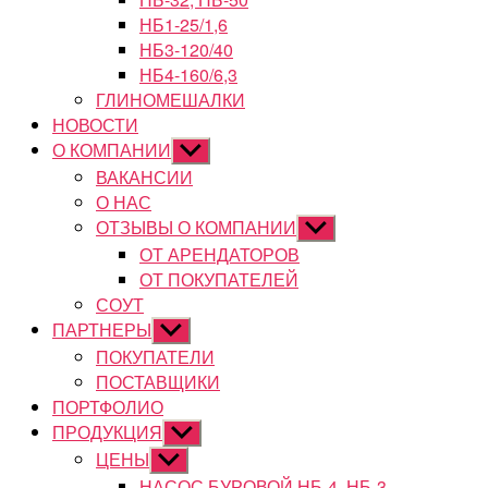
НБ1-25/1,6
НБ3-120/40
НБ4-160/6,3
ГЛИНОМЕШАЛКИ
НОВОСТИ
О КОМПАНИИ
Показывать
подменю
ВАКАНСИИ
О НАС
ОТЗЫВЫ О КОМПАНИИ
Показывать
подменю
ОТ АРЕНДАТОРОВ
ОТ ПОКУПАТЕЛЕЙ
СОУТ
ПАРТНЕРЫ
Показывать
подменю
ПОКУПАТЕЛИ
ПОСТАВЩИКИ
ПОРТФОЛИО
ПРОДУКЦИЯ
Показывать
подменю
ЦЕНЫ
Показывать
подменю
НАСОС БУРОВОЙ НБ-4, НБ-3