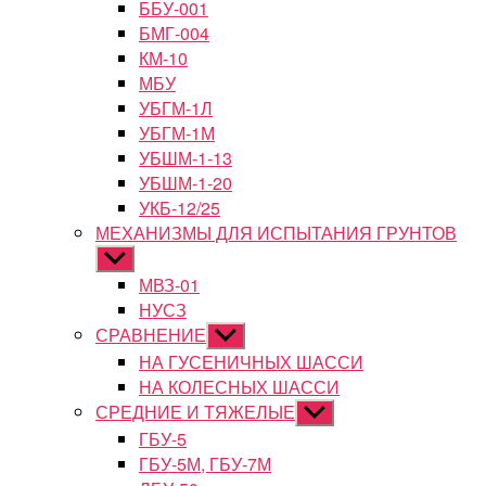
ББУ-001
БМГ-004
КМ-10
МБУ
УБГМ-1Л
УБГМ-1М
УБШМ-1-13
УБШМ-1-20
УКБ-12/25
МЕХАНИЗМЫ ДЛЯ ИСПЫТАНИЯ ГРУНТОВ
Показывать
подменю
МВЗ-01
НУСЗ
СРАВНЕНИЕ
Показывать
подменю
НА ГУСЕНИЧНЫХ ШАССИ
НА КОЛЕСНЫХ ШАССИ
СРЕДНИЕ И ТЯЖЕЛЫЕ
Показывать
подменю
ГБУ-5
ГБУ-5М, ГБУ-7М