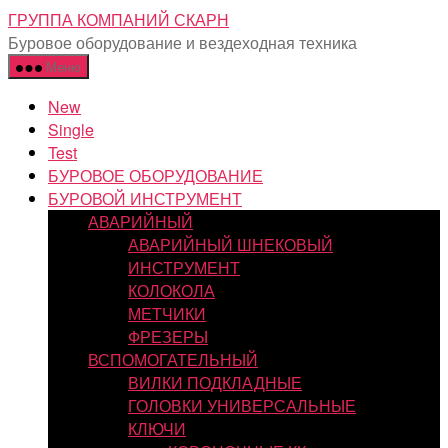
Перейти
ГРУППА КОМПАНИЙ СКАРН
к
Буровое оборудование и вездеходная техника
содержимому
Меню
New
Single
Test
БУРОВОЕ ОБОРУДОВАНИЕ
БУРОВОЙ ИНСТРУМЕНТ
АВАРИЙНЫЙ
АВАРИЙНЫЙ ШНЕКОВЫЙ
ИНСТРУМЕНТ
КОЛОКОЛА
МЕТЧИКИ
ФРЕЗЕРЫ
ВСПОМОГАТЕЛЬНЫЙ
ВИЛКИ ПОДКЛАДНЫЕ
ГОЛОВКИ УНИВЕРСАЛЬНЫЕ
КЛЮЧИ