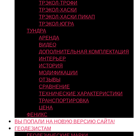
ТРЭКОЛ-ТРОФИ
ТРЭКОЛ-ХАСКИ
ТРЭКОЛ-ХАСКИ ПИКАП
ТРЭКОЛ-ЮГРА
ТУНДРА
АРЕНДА
ВИДЕО
ДОПОЛНИТЕЛЬНАЯ КОМПЛЕКТАЦИЯ
ИНТЕРЬЕР
ИСТОРИЯ
МОДИФИКАЦИИ
ОТЗЫВЫ
СРАВНЕНИЕ
ТЕХНИЧЕСКИЕ ХАРАКТЕРИСТИКИ
ТРАНСПОРТИРОВКА
ЦЕНА
ФЕНИКС
ВЫ ПОПАЛИ НА НОВУЮ ВЕРСИЮ САЙТА!
ГЕОДЕЗИСТАМ
ГЕОДЕЗИЧЕСКИЕ МАРКИ