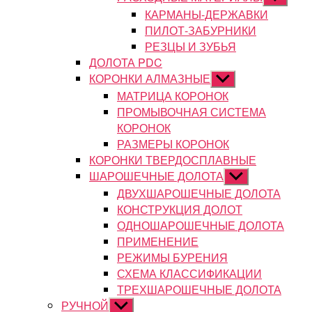
подменю
КАРМАНЫ-ДЕРЖАВКИ
ПИЛОТ-ЗАБУРНИКИ
РЕЗЦЫ И ЗУБЬЯ
ДОЛОТА PDC
КОРОНКИ АЛМАЗНЫЕ
Показывать
подменю
МАТРИЦА КОРОНОК
ПРОМЫВОЧНАЯ СИСТЕМА
КОРОНОК
РАЗМЕРЫ КОРОНОК
КОРОНКИ ТВЕРДОСПЛАВНЫЕ
ШАРОШЕЧНЫЕ ДОЛОТА
Показывать
подменю
ДВУХШАРОШЕЧНЫЕ ДОЛОТА
КОНСТРУКЦИЯ ДОЛОТ
ОДНОШАРОШЕЧНЫЕ ДОЛОТА
ПРИМЕНЕНИЕ
РЕЖИМЫ БУРЕНИЯ
СХЕМА КЛАССИФИКАЦИИ
ТРЕХШАРОШЕЧНЫЕ ДОЛОТА
РУЧНОЙ
Показывать