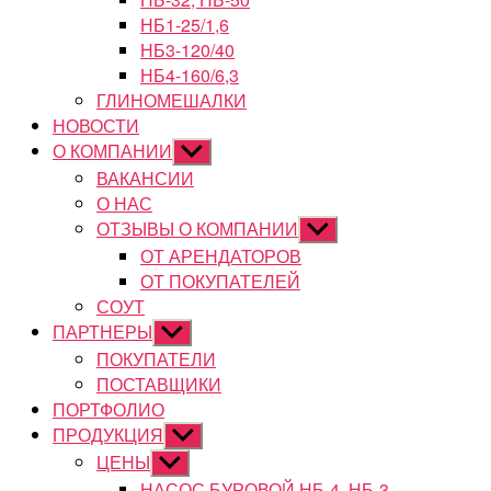
НБ1-25/1,6
НБ3-120/40
НБ4-160/6,3
ГЛИНОМЕШАЛКИ
НОВОСТИ
О КОМПАНИИ
Показывать
подменю
ВАКАНСИИ
О НАС
ОТЗЫВЫ О КОМПАНИИ
Показывать
подменю
ОТ АРЕНДАТОРОВ
ОТ ПОКУПАТЕЛЕЙ
СОУТ
ПАРТНЕРЫ
Показывать
подменю
ПОКУПАТЕЛИ
ПОСТАВЩИКИ
ПОРТФОЛИО
ПРОДУКЦИЯ
Показывать
подменю
ЦЕНЫ
Показывать
подменю
НАСОС БУРОВОЙ НБ-4, НБ-3