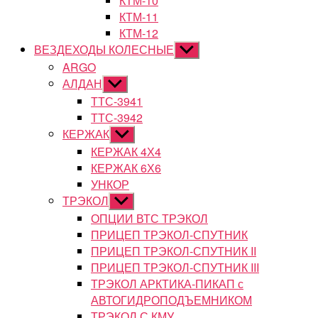
КТМ-10
КТМ-11
КТМ-12
ВЕЗДЕХОДЫ КОЛЕСНЫЕ
Показывать
подменю
ARGO
АЛДАН
Показывать
подменю
ТТС-3941
ТТС-3942
КЕРЖАК
Показывать
подменю
КЕРЖАК 4Х4
КЕРЖАК 6Х6
УНКОР
ТРЭКОЛ
Показывать
подменю
ОПЦИИ ВТС ТРЭКОЛ
ПРИЦЕП ТРЭКОЛ-СПУТНИК
ПРИЦЕП ТРЭКОЛ-СПУТНИК II
ПРИЦЕП ТРЭКОЛ-СПУТНИК III
ТРЭКОЛ АРКТИКА-ПИКАП с
АВТОГИДРОПОДЪЕМНИКОМ
ТРЭКОЛ С КМУ