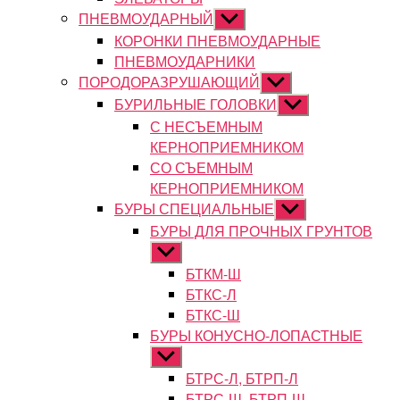
ПНЕВМОУДАРНЫЙ
Показывать
подменю
КОРОНКИ ПНЕВМОУДАРНЫЕ
ПНЕВМОУДАРНИКИ
ПОРОДОРАЗРУШАЮЩИЙ
Показывать
подменю
БУРИЛЬНЫЕ ГОЛОВКИ
Показывать
подменю
С НЕСЪЕМНЫМ
КЕРНОПРИЕМНИКОМ
СО СЪЕМНЫМ
КЕРНОПРИЕМНИКОМ
БУРЫ СПЕЦИАЛЬНЫЕ
Показывать
подменю
БУРЫ ДЛЯ ПРОЧНЫХ ГРУНТОВ
Показывать
подменю
БТКМ-Ш
БТКС-Л
БТКС-Ш
БУРЫ КОНУСНО-ЛОПАСТНЫЕ
Показывать
подменю
БТРС-Л, БТРП-Л
БТРС-Ш, БТРП-Ш