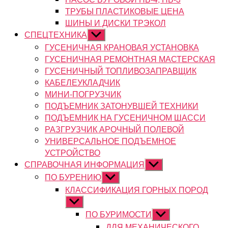
ТРУБЫ ПЛАСТИКОВЫЕ ЦЕНА
ШИНЫ И ДИСКИ ТРЭКОЛ
СПЕЦТЕХНИКА
Показывать
подменю
ГУСЕНИЧНАЯ КРАНОВАЯ УСТАНОВКА
ГУСЕНИЧНАЯ РЕМОНТНАЯ МАСТЕРСКАЯ
ГУСЕНИЧНЫЙ ТОПЛИВОЗАПРАВЩИК
КАБЕЛЕУКЛАДЧИК
МИНИ-ПОГРУЗЧИК
ПОДЪЕМНИК ЗАТОНУВШЕЙ ТЕХНИКИ
ПОДЪЕМНИК НА ГУСЕНИЧНОМ ШАССИ
РАЗГРУЗЧИК АРОЧНЫЙ ПОЛЕВОЙ
УНИВЕРСАЛЬНОЕ ПОДЪЕМНОЕ
УСТРОЙСТВО
СПРАВОЧНАЯ ИНФОРМАЦИЯ
Показывать
подменю
ПО БУРЕНИЮ
Показывать
подменю
КЛАССИФИКАЦИЯ ГОРНЫХ ПОРОД
Показывать
подменю
ПО БУРИМОСТИ
Показывать
подменю
ДЛЯ МЕХАНИЧЕСКОГО