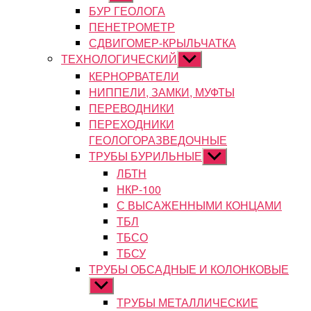
подменю
БУР ГЕОЛОГА
ПЕНЕТРОМЕТР
СДВИГОМЕР-КРЫЛЬЧАТКА
ТЕХНОЛОГИЧЕСКИЙ
Показывать
подменю
КЕРНОРВАТЕЛИ
НИППЕЛИ, ЗАМКИ, МУФТЫ
ПЕРЕВОДНИКИ
ПЕРЕХОДНИКИ
ГЕОЛОГОРАЗВЕДОЧНЫЕ
ТРУБЫ БУРИЛЬНЫЕ
Показывать
подменю
ЛБТН
НКР-100
С ВЫСАЖЕННЫМИ КОНЦАМИ
ТБЛ
ТБСО
ТБСУ
ТРУБЫ ОБСАДНЫЕ И КОЛОНКОВЫЕ
Показывать
подменю
ТРУБЫ МЕТАЛЛИЧЕСКИЕ