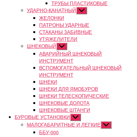
ТРУБЫ ПЛАСТИКОВЫЕ
УДАРНО-КАНАТНЫЙ
Показывать
подменю
ЖЕЛОНКИ
ПАТРОНЫ УДАРНЫЕ
СТАКАНЫ ЗАБИВНЫЕ
УТЯЖЕЛИТЕЛИ
ШНЕКОВЫЙ
Показывать
подменю
АВАРИЙНЫЙ ШНЕКОВЫЙ
ИНСТРУМЕНТ
ВСПОМОГАТЕЛЬНЫЙ ШНЕКОВЫЙ
ИНСТРУМЕНТ
ШНЕКИ
ШНЕКИ ДЛЯ ЯМОБУРОВ
ШНЕКИ ТЕЛЕСКОПИЧЕСКИЕ
ШНЕКОВЫЕ ДОЛОТА
ШНЕКОВЫЕ ШТАНГИ
БУРОВЫЕ УСТАНОВКИ
Показывать
подменю
МАЛОГАБАРИТНЫЕ И ЛЕГКИЕ
Показывать
подменю
ББУ-000