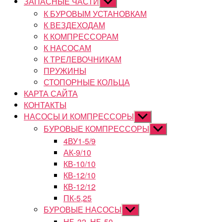
ЗАПАСНЫЕ ЧАСТИ
Показывать
подменю
К БУРОВЫМ УСТАНОВКАМ
К ВЕЗДЕХОДАМ
К КОМПРЕССОРАМ
К НАСОСАМ
К ТРЕЛЕВОЧНИКАМ
ПРУЖИНЫ
СТОПОРНЫЕ КОЛЬЦА
КАРТА САЙТА
КОНТАКТЫ
НАСОСЫ И КОМПРЕССОРЫ
Показывать
подменю
БУРОВЫЕ КОМПРЕССОРЫ
Показывать
подменю
4ВУ1-5/9
АК-9/10
КВ-10/10
КВ-12/10
КВ-12/12
ПК-5,25
БУРОВЫЕ НАСОСЫ
Показывать
подменю
НБ-32, НБ-50