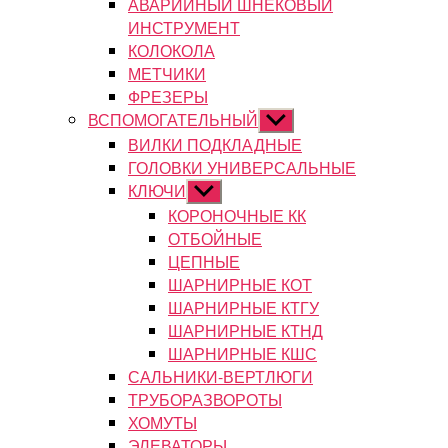
АВАРИЙНЫЙ ШНЕКОВЫЙ
ИНСТРУМЕНТ
КОЛОКОЛА
МЕТЧИКИ
ФРЕЗЕРЫ
ВСПОМОГАТЕЛЬНЫЙ
Показывать
подменю
ВИЛКИ ПОДКЛАДНЫЕ
ГОЛОВКИ УНИВЕРСАЛЬНЫЕ
КЛЮЧИ
Показывать
подменю
КОРОНОЧНЫЕ КК
ОТБОЙНЫЕ
ЦЕПНЫЕ
ШАРНИРНЫЕ КОТ
ШАРНИРНЫЕ КТГУ
ШАРНИРНЫЕ КТНД
ШАРНИРНЫЕ КШС
САЛЬНИКИ-ВЕРТЛЮГИ
ТРУБОРАЗВОРОТЫ
ХОМУТЫ
ЭЛЕВАТОРЫ