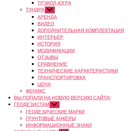
ТРЭКОЛ-ЮГРА
ТУНДРА
Показывать
подменю
АРЕНДА
ВИДЕО
ДОПОЛНИТЕЛЬНАЯ КОМПЛЕКТАЦИЯ
ИНТЕРЬЕР
ИСТОРИЯ
МОДИФИКАЦИИ
ОТЗЫВЫ
СРАВНЕНИЕ
ТЕХНИЧЕСКИЕ ХАРАКТЕРИСТИКИ
ТРАНСПОРТИРОВКА
ЦЕНА
ФЕНИКС
ВЫ ПОПАЛИ НА НОВУЮ ВЕРСИЮ САЙТА!
ГЕОДЕЗИСТАМ
Показывать
подменю
ГЕОДЕЗИЧЕСКИЕ МАРКИ
ГРУНТОВЫЕ АНКЕРЫ
ИНФОРМАЦИОННЫЕ ЗНАКИ