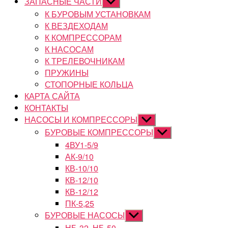
ЗАПАСНЫЕ ЧАСТИ
Показывать
подменю
К БУРОВЫМ УСТАНОВКАМ
К ВЕЗДЕХОДАМ
К КОМПРЕССОРАМ
К НАСОСАМ
К ТРЕЛЕВОЧНИКАМ
ПРУЖИНЫ
СТОПОРНЫЕ КОЛЬЦА
КАРТА САЙТА
КОНТАКТЫ
НАСОСЫ И КОМПРЕССОРЫ
Показывать
подменю
БУРОВЫЕ КОМПРЕССОРЫ
Показывать
подменю
4ВУ1-5/9
АК-9/10
КВ-10/10
КВ-12/10
КВ-12/12
ПК-5,25
БУРОВЫЕ НАСОСЫ
Показывать
подменю
НБ-32, НБ-50