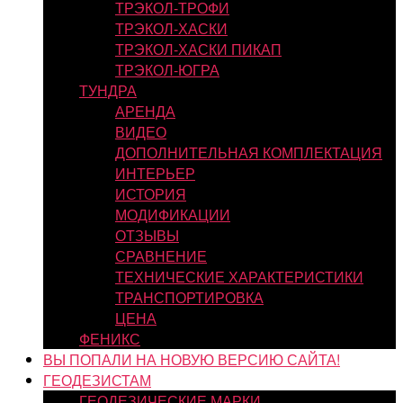
ТРЭКОЛ-ТРОФИ
ТРЭКОЛ-ХАСКИ
ТРЭКОЛ-ХАСКИ ПИКАП
ТРЭКОЛ-ЮГРА
ТУНДРА
АРЕНДА
ВИДЕО
ДОПОЛНИТЕЛЬНАЯ КОМПЛЕКТАЦИЯ
ИНТЕРЬЕР
ИСТОРИЯ
МОДИФИКАЦИИ
ОТЗЫВЫ
СРАВНЕНИЕ
ТЕХНИЧЕСКИЕ ХАРАКТЕРИСТИКИ
ТРАНСПОРТИРОВКА
ЦЕНА
ФЕНИКС
ВЫ ПОПАЛИ НА НОВУЮ ВЕРСИЮ САЙТА!
ГЕОДЕЗИСТАМ
ГЕОДЕЗИЧЕСКИЕ МАРКИ