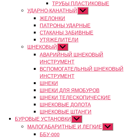
ТРУБЫ ПЛАСТИКОВЫЕ
УДАРНО-КАНАТНЫЙ
Показывать
подменю
ЖЕЛОНКИ
ПАТРОНЫ УДАРНЫЕ
СТАКАНЫ ЗАБИВНЫЕ
УТЯЖЕЛИТЕЛИ
ШНЕКОВЫЙ
Показывать
подменю
АВАРИЙНЫЙ ШНЕКОВЫЙ
ИНСТРУМЕНТ
ВСПОМОГАТЕЛЬНЫЙ ШНЕКОВЫЙ
ИНСТРУМЕНТ
ШНЕКИ
ШНЕКИ ДЛЯ ЯМОБУРОВ
ШНЕКИ ТЕЛЕСКОПИЧЕСКИЕ
ШНЕКОВЫЕ ДОЛОТА
ШНЕКОВЫЕ ШТАНГИ
БУРОВЫЕ УСТАНОВКИ
Показывать
подменю
МАЛОГАБАРИТНЫЕ И ЛЕГКИЕ
Показывать
подменю
ББУ-000