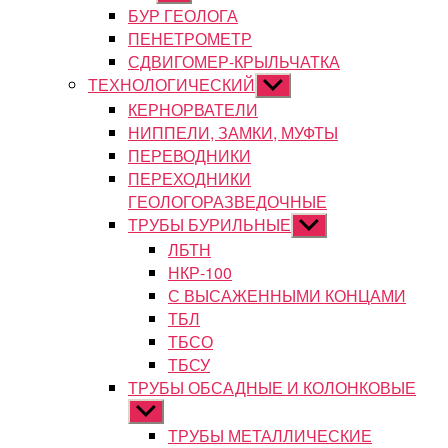
подменю
БУР ГЕОЛОГА
ПЕНЕТРОМЕТР
СДВИГОМЕР-КРЫЛЬЧАТКА
ТЕХНОЛОГИЧЕСКИЙ
Показывать
подменю
КЕРНОРВАТЕЛИ
НИППЕЛИ, ЗАМКИ, МУФТЫ
ПЕРЕВОДНИКИ
ПЕРЕХОДНИКИ
ГЕОЛОГОРАЗВЕДОЧНЫЕ
ТРУБЫ БУРИЛЬНЫЕ
Показывать
подменю
ЛБТН
НКР-100
С ВЫСАЖЕННЫМИ КОНЦАМИ
ТБЛ
ТБСО
ТБСУ
ТРУБЫ ОБСАДНЫЕ И КОЛОНКОВЫЕ
Показывать
подменю
ТРУБЫ МЕТАЛЛИЧЕСКИЕ