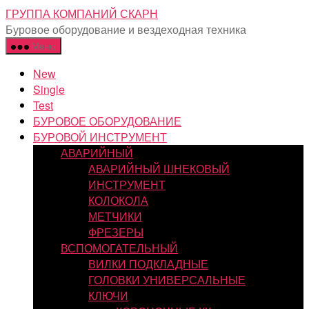
Перейти
ГРУППА КОМПАНИЙ СКАРН
к
Буровое оборудование и вездеходная техника
содержимому
Меню
New
Single
Test
БУРОВОЕ ОБОРУДОВАНИЕ
БУРОВОЙ ИНСТРУМЕНТ
АВАРИЙНЫЙ
АВАРИЙНЫЙ ШНЕКОВЫЙ
ИНСТРУМЕНТ
КОЛОКОЛА
МЕТЧИКИ
ФРЕЗЕРЫ
ВСПОМОГАТЕЛЬНЫЙ
ВИЛКИ ПОДКЛАДНЫЕ
ГОЛОВКИ УНИВЕРСАЛЬНЫЕ
КЛЮЧИ