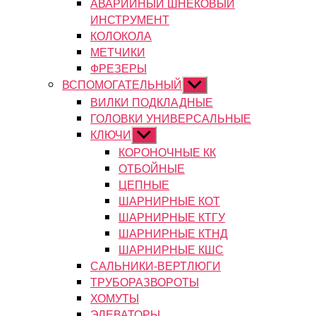
АВАРИЙНЫЙ ШНЕКОВЫЙ
ИНСТРУМЕНТ
КОЛОКОЛА
МЕТЧИКИ
ФРЕЗЕРЫ
ВСПОМОГАТЕЛЬНЫЙ
Показывать
подменю
ВИЛКИ ПОДКЛАДНЫЕ
ГОЛОВКИ УНИВЕРСАЛЬНЫЕ
КЛЮЧИ
Показывать
подменю
КОРОНОЧНЫЕ КК
ОТБОЙНЫЕ
ЦЕПНЫЕ
ШАРНИРНЫЕ КОТ
ШАРНИРНЫЕ КТГУ
ШАРНИРНЫЕ КТНД
ШАРНИРНЫЕ КШС
САЛЬНИКИ-ВЕРТЛЮГИ
ТРУБОРАЗВОРОТЫ
ХОМУТЫ
ЭЛЕВАТОРЫ