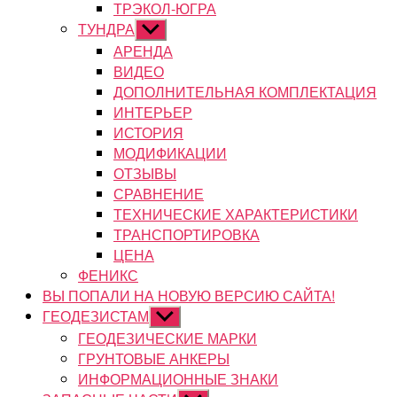
ТРЭКОЛ-ЮГРА
ТУНДРА
Показывать
подменю
АРЕНДА
ВИДЕО
ДОПОЛНИТЕЛЬНАЯ КОМПЛЕКТАЦИЯ
ИНТЕРЬЕР
ИСТОРИЯ
МОДИФИКАЦИИ
ОТЗЫВЫ
СРАВНЕНИЕ
ТЕХНИЧЕСКИЕ ХАРАКТЕРИСТИКИ
ТРАНСПОРТИРОВКА
ЦЕНА
ФЕНИКС
ВЫ ПОПАЛИ НА НОВУЮ ВЕРСИЮ САЙТА!
ГЕОДЕЗИСТАМ
Показывать
подменю
ГЕОДЕЗИЧЕСКИЕ МАРКИ
ГРУНТОВЫЕ АНКЕРЫ
ИНФОРМАЦИОННЫЕ ЗНАКИ