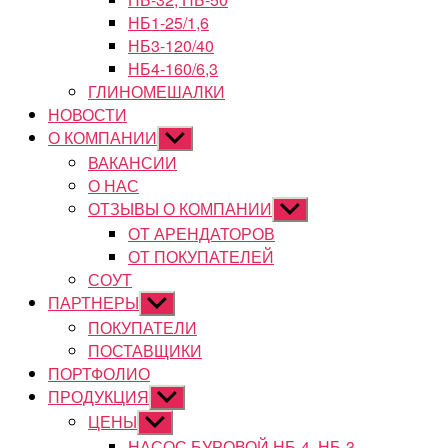
НБ1-25/1,6
НБ3-120/40
НБ4-160/6,3
ГЛИНОМЕШАЛКИ
НОВОСТИ
О КОМПАНИИ
Показывать
подменю
ВАКАНСИИ
О НАС
ОТЗЫВЫ О КОМПАНИИ
Показывать
подменю
ОТ АРЕНДАТОРОВ
ОТ ПОКУПАТЕЛЕЙ
СОУТ
ПАРТНЕРЫ
Показывать
подменю
ПОКУПАТЕЛИ
ПОСТАВЩИКИ
ПОРТФОЛИО
ПРОДУКЦИЯ
Показывать
подменю
ЦЕНЫ
Показывать
подменю
НАСОС БУРОВОЙ НБ-4, НБ-3