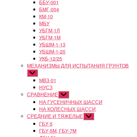
ББУ-001
БМГ-004
КМ-10
МБУ
УБГМ-1Л
УБГМ-1М
УБШМ-1-13
УБШМ-1-20
УКБ-12/25
МЕХАНИЗМЫ ДЛЯ ИСПЫТАНИЯ ГРУНТОВ
Показывать
подменю
МВЗ-01
НУСЗ
СРАВНЕНИЕ
Показывать
подменю
НА ГУСЕНИЧНЫХ ШАССИ
НА КОЛЕСНЫХ ШАССИ
СРЕДНИЕ И ТЯЖЕЛЫЕ
Показывать
подменю
ГБУ-5
ГБУ-5М, ГБУ-7М