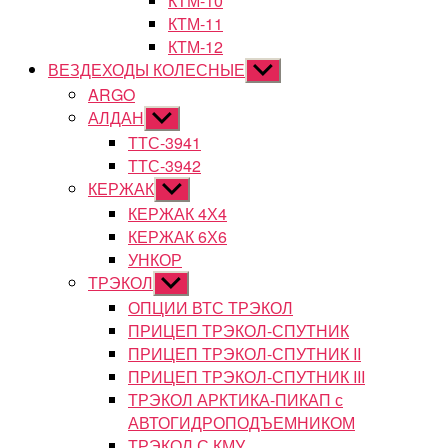
КТМ-10
КТМ-11
КТМ-12
ВЕЗДЕХОДЫ КОЛЕСНЫЕ
Показывать
подменю
ARGO
АЛДАН
Показывать
подменю
ТТС-3941
ТТС-3942
КЕРЖАК
Показывать
подменю
КЕРЖАК 4Х4
КЕРЖАК 6Х6
УНКОР
ТРЭКОЛ
Показывать
подменю
ОПЦИИ ВТС ТРЭКОЛ
ПРИЦЕП ТРЭКОЛ-СПУТНИК
ПРИЦЕП ТРЭКОЛ-СПУТНИК II
ПРИЦЕП ТРЭКОЛ-СПУТНИК III
ТРЭКОЛ АРКТИКА-ПИКАП с
АВТОГИДРОПОДЪЕМНИКОМ
ТРЭКОЛ С КМУ