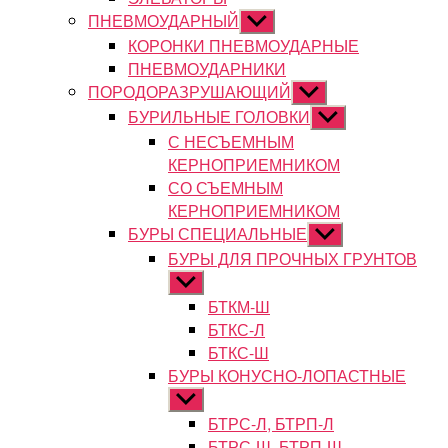
ПНЕВМОУДАРНЫЙ
Показывать
подменю
КОРОНКИ ПНЕВМОУДАРНЫЕ
ПНЕВМОУДАРНИКИ
ПОРОДОРАЗРУШАЮЩИЙ
Показывать
подменю
БУРИЛЬНЫЕ ГОЛОВКИ
Показывать
подменю
С НЕСЪЕМНЫМ
КЕРНОПРИЕМНИКОМ
СО СЪЕМНЫМ
КЕРНОПРИЕМНИКОМ
БУРЫ СПЕЦИАЛЬНЫЕ
Показывать
подменю
БУРЫ ДЛЯ ПРОЧНЫХ ГРУНТОВ
Показывать
подменю
БТКМ-Ш
БТКС-Л
БТКС-Ш
БУРЫ КОНУСНО-ЛОПАСТНЫЕ
Показывать
подменю
БТРС-Л, БТРП-Л
БТРС-Ш, БТРП-Ш