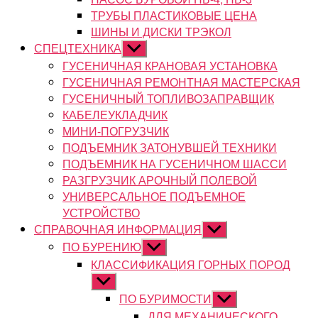
ТРУБЫ ПЛАСТИКОВЫЕ ЦЕНА
ШИНЫ И ДИСКИ ТРЭКОЛ
СПЕЦТЕХНИКА
Показывать
подменю
ГУСЕНИЧНАЯ КРАНОВАЯ УСТАНОВКА
ГУСЕНИЧНАЯ РЕМОНТНАЯ МАСТЕРСКАЯ
ГУСЕНИЧНЫЙ ТОПЛИВОЗАПРАВЩИК
КАБЕЛЕУКЛАДЧИК
МИНИ-ПОГРУЗЧИК
ПОДЪЕМНИК ЗАТОНУВШЕЙ ТЕХНИКИ
ПОДЪЕМНИК НА ГУСЕНИЧНОМ ШАССИ
РАЗГРУЗЧИК АРОЧНЫЙ ПОЛЕВОЙ
УНИВЕРСАЛЬНОЕ ПОДЪЕМНОЕ
УСТРОЙСТВО
СПРАВОЧНАЯ ИНФОРМАЦИЯ
Показывать
подменю
ПО БУРЕНИЮ
Показывать
подменю
КЛАССИФИКАЦИЯ ГОРНЫХ ПОРОД
Показывать
подменю
ПО БУРИМОСТИ
Показывать
подменю
ДЛЯ МЕХАНИЧЕСКОГО