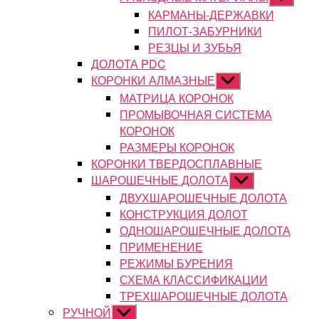
подменю
КАРМАНЫ-ДЕРЖАВКИ
ПИЛОТ-ЗАБУРНИКИ
РЕЗЦЫ И ЗУБЬЯ
ДОЛОТА PDC
КОРОНКИ АЛМАЗНЫЕ
Показывать
подменю
МАТРИЦА КОРОНОК
ПРОМЫВОЧНАЯ СИСТЕМА
КОРОНОК
РАЗМЕРЫ КОРОНОК
КОРОНКИ ТВЕРДОСПЛАВНЫЕ
ШАРОШЕЧНЫЕ ДОЛОТА
Показывать
подменю
ДВУХШАРОШЕЧНЫЕ ДОЛОТА
КОНСТРУКЦИЯ ДОЛОТ
ОДНОШАРОШЕЧНЫЕ ДОЛОТА
ПРИМЕНЕНИЕ
РЕЖИМЫ БУРЕНИЯ
СХЕМА КЛАССИФИКАЦИИ
ТРЕХШАРОШЕЧНЫЕ ДОЛОТА
РУЧНОЙ
Показывать