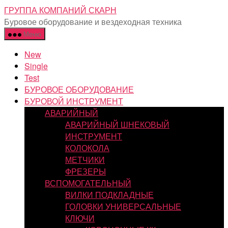
Перейти
ГРУППА КОМПАНИЙ СКАРН
к
Буровое оборудование и вездеходная техника
содержимому
Меню
New
Single
Test
БУРОВОЕ ОБОРУДОВАНИЕ
БУРОВОЙ ИНСТРУМЕНТ
АВАРИЙНЫЙ
АВАРИЙНЫЙ ШНЕКОВЫЙ
ИНСТРУМЕНТ
КОЛОКОЛА
МЕТЧИКИ
ФРЕЗЕРЫ
ВСПОМОГАТЕЛЬНЫЙ
ВИЛКИ ПОДКЛАДНЫЕ
ГОЛОВКИ УНИВЕРСАЛЬНЫЕ
КЛЮЧИ