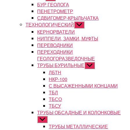
подменю
БУР ГЕОЛОГА
ПЕНЕТРОМЕТР
СДВИГОМЕР-КРЫЛЬЧАТКА
ТЕХНОЛОГИЧЕСКИЙ
Показывать
подменю
КЕРНОРВАТЕЛИ
НИППЕЛИ, ЗАМКИ, МУФТЫ
ПЕРЕВОДНИКИ
ПЕРЕХОДНИКИ
ГЕОЛОГОРАЗВЕДОЧНЫЕ
ТРУБЫ БУРИЛЬНЫЕ
Показывать
подменю
ЛБТН
НКР-100
С ВЫСАЖЕННЫМИ КОНЦАМИ
ТБЛ
ТБСО
ТБСУ
ТРУБЫ ОБСАДНЫЕ И КОЛОНКОВЫЕ
Показывать
подменю
ТРУБЫ МЕТАЛЛИЧЕСКИЕ