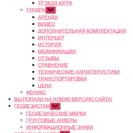
ТРЭКОЛ-ЮГРА
ТУНДРА
Показывать
подменю
АРЕНДА
ВИДЕО
ДОПОЛНИТЕЛЬНАЯ КОМПЛЕКТАЦИЯ
ИНТЕРЬЕР
ИСТОРИЯ
МОДИФИКАЦИИ
ОТЗЫВЫ
СРАВНЕНИЕ
ТЕХНИЧЕСКИЕ ХАРАКТЕРИСТИКИ
ТРАНСПОРТИРОВКА
ЦЕНА
ФЕНИКС
ВЫ ПОПАЛИ НА НОВУЮ ВЕРСИЮ САЙТА!
ГЕОДЕЗИСТАМ
Показывать
подменю
ГЕОДЕЗИЧЕСКИЕ МАРКИ
ГРУНТОВЫЕ АНКЕРЫ
ИНФОРМАЦИОННЫЕ ЗНАКИ