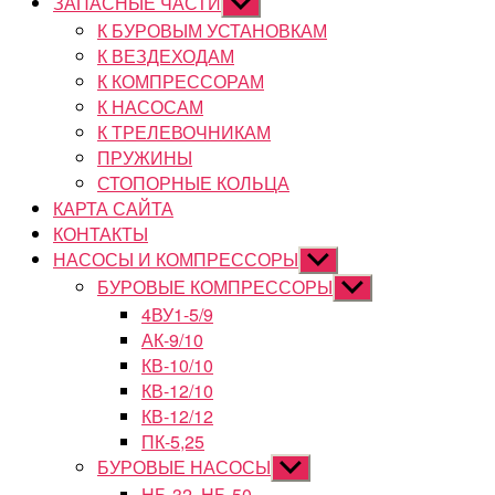
ЗАПАСНЫЕ ЧАСТИ
Показывать
подменю
К БУРОВЫМ УСТАНОВКАМ
К ВЕЗДЕХОДАМ
К КОМПРЕССОРАМ
К НАСОСАМ
К ТРЕЛЕВОЧНИКАМ
ПРУЖИНЫ
СТОПОРНЫЕ КОЛЬЦА
КАРТА САЙТА
КОНТАКТЫ
НАСОСЫ И КОМПРЕССОРЫ
Показывать
подменю
БУРОВЫЕ КОМПРЕССОРЫ
Показывать
подменю
4ВУ1-5/9
АК-9/10
КВ-10/10
КВ-12/10
КВ-12/12
ПК-5,25
БУРОВЫЕ НАСОСЫ
Показывать
подменю
НБ-32, НБ-50