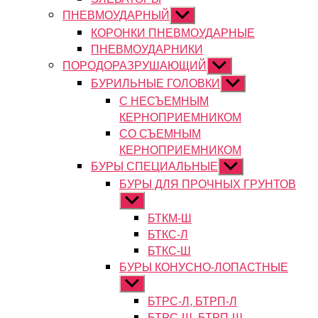
ПНЕВМОУДАРНЫЙ
Показывать
подменю
КОРОНКИ ПНЕВМОУДАРНЫЕ
ПНЕВМОУДАРНИКИ
ПОРОДОРАЗРУШАЮЩИЙ
Показывать
подменю
БУРИЛЬНЫЕ ГОЛОВКИ
Показывать
подменю
С НЕСЪЕМНЫМ
КЕРНОПРИЕМНИКОМ
СО СЪЕМНЫМ
КЕРНОПРИЕМНИКОМ
БУРЫ СПЕЦИАЛЬНЫЕ
Показывать
подменю
БУРЫ ДЛЯ ПРОЧНЫХ ГРУНТОВ
Показывать
подменю
БТКМ-Ш
БТКС-Л
БТКС-Ш
БУРЫ КОНУСНО-ЛОПАСТНЫЕ
Показывать
подменю
БТРС-Л, БТРП-Л
БТРС-Ш, БТРП-Ш