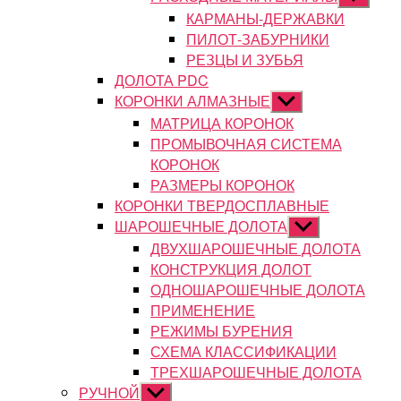
подменю
КАРМАНЫ-ДЕРЖАВКИ
ПИЛОТ-ЗАБУРНИКИ
РЕЗЦЫ И ЗУБЬЯ
ДОЛОТА PDC
КОРОНКИ АЛМАЗНЫЕ
Показывать
подменю
МАТРИЦА КОРОНОК
ПРОМЫВОЧНАЯ СИСТЕМА
КОРОНОК
РАЗМЕРЫ КОРОНОК
КОРОНКИ ТВЕРДОСПЛАВНЫЕ
ШАРОШЕЧНЫЕ ДОЛОТА
Показывать
подменю
ДВУХШАРОШЕЧНЫЕ ДОЛОТА
КОНСТРУКЦИЯ ДОЛОТ
ОДНОШАРОШЕЧНЫЕ ДОЛОТА
ПРИМЕНЕНИЕ
РЕЖИМЫ БУРЕНИЯ
СХЕМА КЛАССИФИКАЦИИ
ТРЕХШАРОШЕЧНЫЕ ДОЛОТА
РУЧНОЙ
Показывать