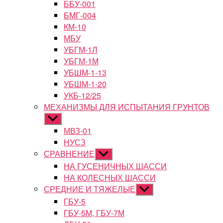
ББУ-001
БМГ-004
КМ-10
МБУ
УБГМ-1Л
УБГМ-1М
УБШМ-1-13
УБШМ-1-20
УКБ-12/25
МЕХАНИЗМЫ ДЛЯ ИСПЫТАНИЯ ГРУНТОВ
Показывать
подменю
МВЗ-01
НУСЗ
СРАВНЕНИЕ
Показывать
подменю
НА ГУСЕНИЧНЫХ ШАССИ
НА КОЛЕСНЫХ ШАССИ
СРЕДНИЕ И ТЯЖЕЛЫЕ
Показывать
подменю
ГБУ-5
ГБУ-5М, ГБУ-7М