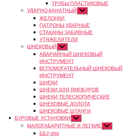
ТРУБЫ ПЛАСТИКОВЫЕ
УДАРНО-КАНАТНЫЙ
Показывать
подменю
ЖЕЛОНКИ
ПАТРОНЫ УДАРНЫЕ
СТАКАНЫ ЗАБИВНЫЕ
УТЯЖЕЛИТЕЛИ
ШНЕКОВЫЙ
Показывать
подменю
АВАРИЙНЫЙ ШНЕКОВЫЙ
ИНСТРУМЕНТ
ВСПОМОГАТЕЛЬНЫЙ ШНЕКОВЫЙ
ИНСТРУМЕНТ
ШНЕКИ
ШНЕКИ ДЛЯ ЯМОБУРОВ
ШНЕКИ ТЕЛЕСКОПИЧЕСКИЕ
ШНЕКОВЫЕ ДОЛОТА
ШНЕКОВЫЕ ШТАНГИ
БУРОВЫЕ УСТАНОВКИ
Показывать
подменю
МАЛОГАБАРИТНЫЕ И ЛЕГКИЕ
Показывать
подменю
ББУ-000