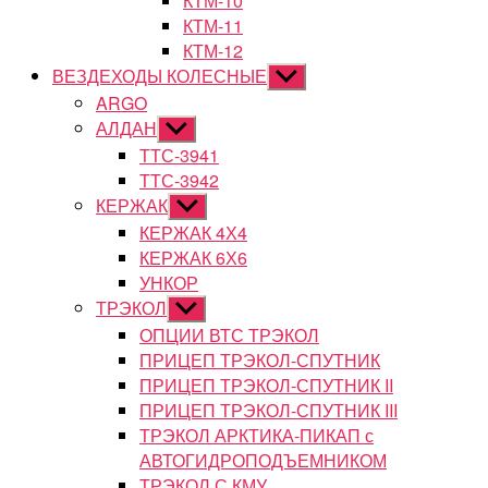
КТМ-10
КТМ-11
КТМ-12
ВЕЗДЕХОДЫ КОЛЕСНЫЕ
Показывать
подменю
ARGO
АЛДАН
Показывать
подменю
ТТС-3941
ТТС-3942
КЕРЖАК
Показывать
подменю
КЕРЖАК 4Х4
КЕРЖАК 6Х6
УНКОР
ТРЭКОЛ
Показывать
подменю
ОПЦИИ ВТС ТРЭКОЛ
ПРИЦЕП ТРЭКОЛ-СПУТНИК
ПРИЦЕП ТРЭКОЛ-СПУТНИК II
ПРИЦЕП ТРЭКОЛ-СПУТНИК III
ТРЭКОЛ АРКТИКА-ПИКАП с
АВТОГИДРОПОДЪЕМНИКОМ
ТРЭКОЛ С КМУ