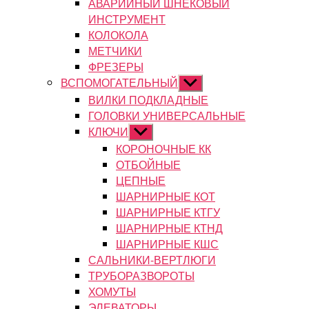
АВАРИЙНЫЙ ШНЕКОВЫЙ
ИНСТРУМЕНТ
КОЛОКОЛА
МЕТЧИКИ
ФРЕЗЕРЫ
ВСПОМОГАТЕЛЬНЫЙ
Показывать
подменю
ВИЛКИ ПОДКЛАДНЫЕ
ГОЛОВКИ УНИВЕРСАЛЬНЫЕ
КЛЮЧИ
Показывать
подменю
КОРОНОЧНЫЕ КК
ОТБОЙНЫЕ
ЦЕПНЫЕ
ШАРНИРНЫЕ КОТ
ШАРНИРНЫЕ КТГУ
ШАРНИРНЫЕ КТНД
ШАРНИРНЫЕ КШС
САЛЬНИКИ-ВЕРТЛЮГИ
ТРУБОРАЗВОРОТЫ
ХОМУТЫ
ЭЛЕВАТОРЫ