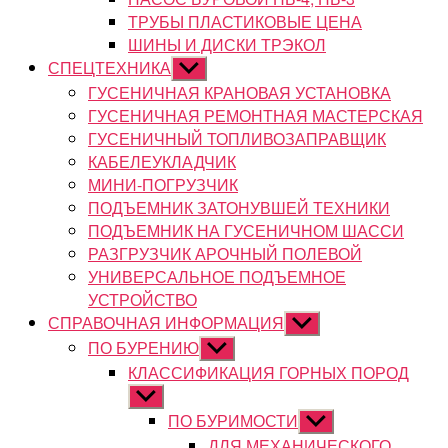
ТРУБЫ ПЛАСТИКОВЫЕ ЦЕНА
ШИНЫ И ДИСКИ ТРЭКОЛ
СПЕЦТЕХНИКА
Показывать
подменю
ГУСЕНИЧНАЯ КРАНОВАЯ УСТАНОВКА
ГУСЕНИЧНАЯ РЕМОНТНАЯ МАСТЕРСКАЯ
ГУСЕНИЧНЫЙ ТОПЛИВОЗАПРАВЩИК
КАБЕЛЕУКЛАДЧИК
МИНИ-ПОГРУЗЧИК
ПОДЪЕМНИК ЗАТОНУВШЕЙ ТЕХНИКИ
ПОДЪЕМНИК НА ГУСЕНИЧНОМ ШАССИ
РАЗГРУЗЧИК АРОЧНЫЙ ПОЛЕВОЙ
УНИВЕРСАЛЬНОЕ ПОДЪЕМНОЕ
УСТРОЙСТВО
СПРАВОЧНАЯ ИНФОРМАЦИЯ
Показывать
подменю
ПО БУРЕНИЮ
Показывать
подменю
КЛАССИФИКАЦИЯ ГОРНЫХ ПОРОД
Показывать
подменю
ПО БУРИМОСТИ
Показывать
подменю
ДЛЯ МЕХАНИЧЕСКОГО