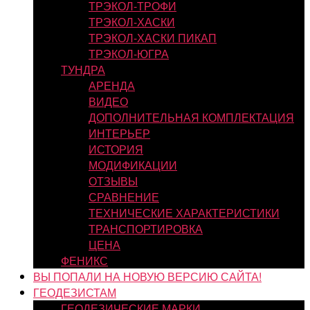
ТРЭКОЛ-ТРОФИ
ТРЭКОЛ-ХАСКИ
ТРЭКОЛ-ХАСКИ ПИКАП
ТРЭКОЛ-ЮГРА
ТУНДРА
АРЕНДА
ВИДЕО
ДОПОЛНИТЕЛЬНАЯ КОМПЛЕКТАЦИЯ
ИНТЕРЬЕР
ИСТОРИЯ
МОДИФИКАЦИИ
ОТЗЫВЫ
СРАВНЕНИЕ
ТЕХНИЧЕСКИЕ ХАРАКТЕРИСТИКИ
ТРАНСПОРТИРОВКА
ЦЕНА
ФЕНИКС
ВЫ ПОПАЛИ НА НОВУЮ ВЕРСИЮ САЙТА!
ГЕОДЕЗИСТАМ
ГЕОДЕЗИЧЕСКИЕ МАРКИ