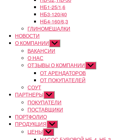
НБ1-25/1,6
НБ3-120/40
НБ4-160/6,3
ГЛИНОМЕШАЛКИ
НОВОСТИ
О КОМПАНИИ
Показывать
подменю
ВАКАНСИИ
О НАС
ОТЗЫВЫ О КОМПАНИИ
Показывать
подменю
ОТ АРЕНДАТОРОВ
ОТ ПОКУПАТЕЛЕЙ
СОУТ
ПАРТНЕРЫ
Показывать
подменю
ПОКУПАТЕЛИ
ПОСТАВЩИКИ
ПОРТФОЛИО
ПРОДУКЦИЯ
Показывать
подменю
ЦЕНЫ
Показывать
подменю
НАСОС БУРОВОЙ НБ-4, НБ-3