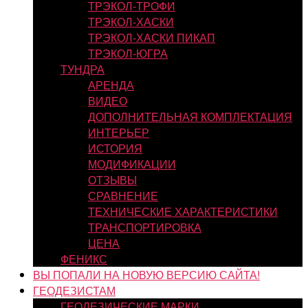
ТРЭКОЛ-ТРОФИ
ТРЭКОЛ-ХАСКИ
ТРЭКОЛ-ХАСКИ ПИКАП
ТРЭКОЛ-ЮГРА
ТУНДРА
АРЕНДА
ВИДЕО
ДОПОЛНИТЕЛЬНАЯ КОМПЛЕКТАЦИЯ
ИНТЕРЬЕР
ИСТОРИЯ
МОДИФИКАЦИИ
ОТЗЫВЫ
СРАВНЕНИЕ
ТЕХНИЧЕСКИЕ ХАРАКТЕРИСТИКИ
ТРАНСПОРТИРОВКА
ЦЕНА
ФЕНИКС
ВЫ ПОПАЛИ НА НОВУЮ ВЕРСИЮ САЙТА!
ГЕОДЕЗИСТАМ
ГЕОДЕЗИЧЕСКИЕ МАРКИ