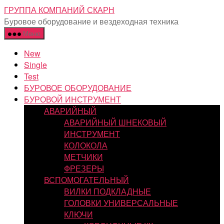
Перейти
ГРУППА КОМПАНИЙ СКАРН
к
Буровое оборудование и вездеходная техника
содержимому
Меню
New
Single
Test
БУРОВОЕ ОБОРУДОВАНИЕ
БУРОВОЙ ИНСТРУМЕНТ
АВАРИЙНЫЙ
АВАРИЙНЫЙ ШНЕКОВЫЙ
ИНСТРУМЕНТ
КОЛОКОЛА
МЕТЧИКИ
ФРЕЗЕРЫ
ВСПОМОГАТЕЛЬНЫЙ
ВИЛКИ ПОДКЛАДНЫЕ
ГОЛОВКИ УНИВЕРСАЛЬНЫЕ
КЛЮЧИ