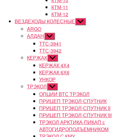
КТМ-10
КТМ-11
КТМ-12
ВЕЗДЕХОДЫ КОЛЕСНЫЕ
Показывать
подменю
ARGO
АЛДАН
Показывать
подменю
ТТС-3941
ТТС-3942
КЕРЖАК
Показывать
подменю
КЕРЖАК 4Х4
КЕРЖАК 6Х6
УНКОР
ТРЭКОЛ
Показывать
подменю
ОПЦИИ ВТС ТРЭКОЛ
ПРИЦЕП ТРЭКОЛ-СПУТНИК
ПРИЦЕП ТРЭКОЛ-СПУТНИК II
ПРИЦЕП ТРЭКОЛ-СПУТНИК III
ТРЭКОЛ АРКТИКА-ПИКАП с
АВТОГИДРОПОДЪЕМНИКОМ
ТРЭКОЛ С КМУ