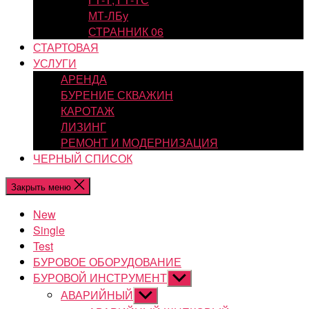
МТ-ЛБу
СТРАННИК 06
СТАРТОВАЯ
УСЛУГИ
АРЕНДА
БУРЕНИЕ СКВАЖИН
КАРОТАЖ
ЛИЗИНГ
РЕМОНТ И МОДЕРНИЗАЦИЯ
ЧЕРНЫЙ СПИСОК
Закрыть меню
New
Single
Test
БУРОВОЕ ОБОРУДОВАНИЕ
БУРОВОЙ ИНСТРУМЕНТ
Показывать
подменю
АВАРИЙНЫЙ
Показывать
подменю