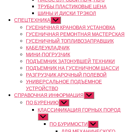
ТРУБЫ ПЛАСТИКОВЫЕ ЦЕНА
ШИНЫ И ДИСКИ ТРЭКОЛ
СПЕЦТЕХНИКА
Показывать
подменю
ГУСЕНИЧНАЯ КРАНОВАЯ УСТАНОВКА
ГУСЕНИЧНАЯ РЕМОНТНАЯ МАСТЕРСКАЯ
ГУСЕНИЧНЫЙ ТОПЛИВОЗАПРАВЩИК
КАБЕЛЕУКЛАДЧИК
МИНИ-ПОГРУЗЧИК
ПОДЪЕМНИК ЗАТОНУВШЕЙ ТЕХНИКИ
ПОДЪЕМНИК НА ГУСЕНИЧНОМ ШАССИ
РАЗГРУЗЧИК АРОЧНЫЙ ПОЛЕВОЙ
УНИВЕРСАЛЬНОЕ ПОДЪЕМНОЕ
УСТРОЙСТВО
СПРАВОЧНАЯ ИНФОРМАЦИЯ
Показывать
подменю
ПО БУРЕНИЮ
Показывать
подменю
КЛАССИФИКАЦИЯ ГОРНЫХ ПОРОД
Показывать
подменю
ПО БУРИМОСТИ
Показывать
подменю
ДЛЯ МЕХАНИЧЕСКОГО