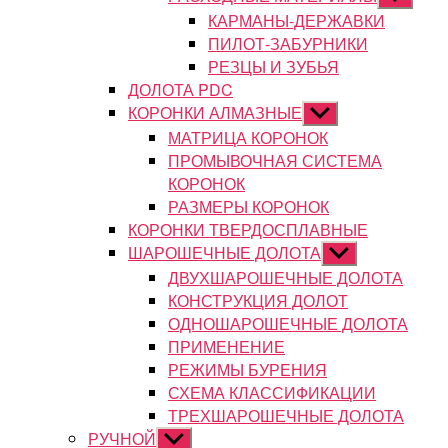
подменю
КАРМАНЫ-ДЕРЖАВКИ
ПИЛОТ-ЗАБУРНИКИ
РЕЗЦЫ И ЗУБЬЯ
ДОЛОТА PDC
КОРОНКИ АЛМАЗНЫЕ
Показывать
подменю
МАТРИЦА КОРОНОК
ПРОМЫВОЧНАЯ СИСТЕМА
КОРОНОК
РАЗМЕРЫ КОРОНОК
КОРОНКИ ТВЕРДОСПЛАВНЫЕ
ШАРОШЕЧНЫЕ ДОЛОТА
Показывать
подменю
ДВУХШАРОШЕЧНЫЕ ДОЛОТА
КОНСТРУКЦИЯ ДОЛОТ
ОДНОШАРОШЕЧНЫЕ ДОЛОТА
ПРИМЕНЕНИЕ
РЕЖИМЫ БУРЕНИЯ
СХЕМА КЛАССИФИКАЦИИ
ТРЕХШАРОШЕЧНЫЕ ДОЛОТА
РУЧНОЙ
Показывать