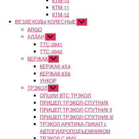
КТМ-10
КТМ-11
КТМ-12
ВЕЗДЕХОДЫ КОЛЕСНЫЕ
Показывать
подменю
ARGO
АЛДАН
Показывать
подменю
ТТС-3941
ТТС-3942
КЕРЖАК
Показывать
подменю
КЕРЖАК 4Х4
КЕРЖАК 6Х6
УНКОР
ТРЭКОЛ
Показывать
подменю
ОПЦИИ ВТС ТРЭКОЛ
ПРИЦЕП ТРЭКОЛ-СПУТНИК
ПРИЦЕП ТРЭКОЛ-СПУТНИК II
ПРИЦЕП ТРЭКОЛ-СПУТНИК III
ТРЭКОЛ АРКТИКА-ПИКАП с
АВТОГИДРОПОДЪЕМНИКОМ
ТРЭКОЛ С КМУ