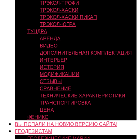
ТРЭКОЛ-ТРОФИ
ТРЭКОЛ-ХАСКИ
ТРЭКОЛ-ХАСКИ ПИКАП
ТРЭКОЛ-ЮГРА
ТУНДРА
АРЕНДА
ВИДЕО
ДОПОЛНИТЕЛЬНАЯ КОМПЛЕКТАЦИЯ
ИНТЕРЬЕР
ИСТОРИЯ
МОДИФИКАЦИИ
ОТЗЫВЫ
СРАВНЕНИЕ
ТЕХНИЧЕСКИЕ ХАРАКТЕРИСТИКИ
ТРАНСПОРТИРОВКА
ЦЕНА
ФЕНИКС
ВЫ ПОПАЛИ НА НОВУЮ ВЕРСИЮ САЙТА!
ГЕОДЕЗИСТАМ
ГЕОДЕЗИЧЕСКИЕ МАРКИ