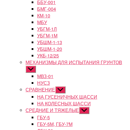
ББУ-001
БМГ-004
КМ-10
МБУ
УБГМ-1Л
УБГМ-1М
УБШМ-1-13
УБШМ-1-20
УКБ-12/25
МЕХАНИЗМЫ ДЛЯ ИСПЫТАНИЯ ГРУНТОВ
Показывать
подменю
МВЗ-01
НУСЗ
СРАВНЕНИЕ
Показывать
подменю
НА ГУСЕНИЧНЫХ ШАССИ
НА КОЛЕСНЫХ ШАССИ
СРЕДНИЕ И ТЯЖЕЛЫЕ
Показывать
подменю
ГБУ-5
ГБУ-5М, ГБУ-7М