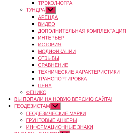
ТРЭКОЛ-ЮГРА
ТУНДРА
Показывать
подменю
АРЕНДА
ВИДЕО
ДОПОЛНИТЕЛЬНАЯ КОМПЛЕКТАЦИЯ
ИНТЕРЬЕР
ИСТОРИЯ
МОДИФИКАЦИИ
ОТЗЫВЫ
СРАВНЕНИЕ
ТЕХНИЧЕСКИЕ ХАРАКТЕРИСТИКИ
ТРАНСПОРТИРОВКА
ЦЕНА
ФЕНИКС
ВЫ ПОПАЛИ НА НОВУЮ ВЕРСИЮ САЙТА!
ГЕОДЕЗИСТАМ
Показывать
подменю
ГЕОДЕЗИЧЕСКИЕ МАРКИ
ГРУНТОВЫЕ АНКЕРЫ
ИНФОРМАЦИОННЫЕ ЗНАКИ