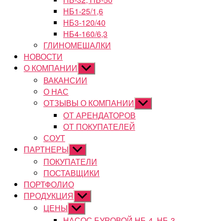
НБ1-25/1,6
НБ3-120/40
НБ4-160/6,3
ГЛИНОМЕШАЛКИ
НОВОСТИ
О КОМПАНИИ
Показывать
подменю
ВАКАНСИИ
О НАС
ОТЗЫВЫ О КОМПАНИИ
Показывать
подменю
ОТ АРЕНДАТОРОВ
ОТ ПОКУПАТЕЛЕЙ
СОУТ
ПАРТНЕРЫ
Показывать
подменю
ПОКУПАТЕЛИ
ПОСТАВЩИКИ
ПОРТФОЛИО
ПРОДУКЦИЯ
Показывать
подменю
ЦЕНЫ
Показывать
подменю
НАСОС БУРОВОЙ НБ-4, НБ-3