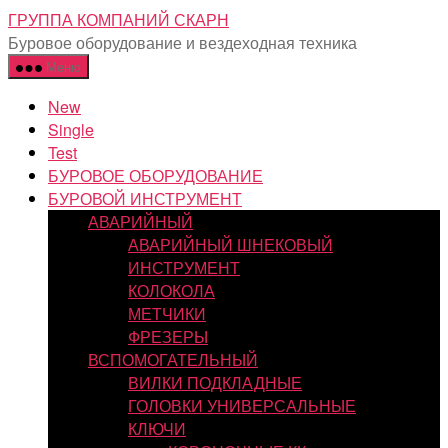
Перейти
ГРУППА КОМПАНИЙ СКАРН
к
Буровое оборудование и вездеходная техника
содержимому
Меню
New
Single
Test
БУРОВОЕ ОБОРУДОВАНИЕ
БУРОВОЙ ИНСТРУМЕНТ
АВАРИЙНЫЙ
АВАРИЙНЫЙ ШНЕКОВЫЙ
ИНСТРУМЕНТ
КОЛОКОЛА
МЕТЧИКИ
ФРЕЗЕРЫ
ВСПОМОГАТЕЛЬНЫЙ
ВИЛКИ ПОДКЛАДНЫЕ
ГОЛОВКИ УНИВЕРСАЛЬНЫЕ
КЛЮЧИ