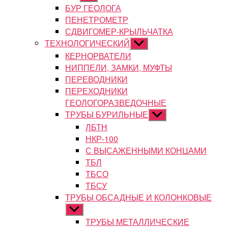
подменю
БУР ГЕОЛОГА
ПЕНЕТРОМЕТР
СДВИГОМЕР-КРЫЛЬЧАТКА
ТЕХНОЛОГИЧЕСКИЙ
Показывать
подменю
КЕРНОРВАТЕЛИ
НИППЕЛИ, ЗАМКИ, МУФТЫ
ПЕРЕВОДНИКИ
ПЕРЕХОДНИКИ
ГЕОЛОГОРАЗВЕДОЧНЫЕ
ТРУБЫ БУРИЛЬНЫЕ
Показывать
подменю
ЛБТН
НКР-100
С ВЫСАЖЕННЫМИ КОНЦАМИ
ТБЛ
ТБСО
ТБСУ
ТРУБЫ ОБСАДНЫЕ И КОЛОНКОВЫЕ
Показывать
подменю
ТРУБЫ МЕТАЛЛИЧЕСКИЕ