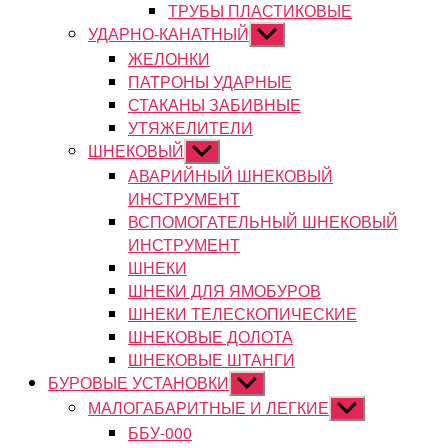
ТРУБЫ ПЛАСТИКОВЫЕ
УДАРНО-КАНАТНЫЙ
Показывать
подменю
ЖЕЛОНКИ
ПАТРОНЫ УДАРНЫЕ
СТАКАНЫ ЗАБИВНЫЕ
УТЯЖЕЛИТЕЛИ
ШНЕКОВЫЙ
Показывать
подменю
АВАРИЙНЫЙ ШНЕКОВЫЙ
ИНСТРУМЕНТ
ВСПОМОГАТЕЛЬНЫЙ ШНЕКОВЫЙ
ИНСТРУМЕНТ
ШНЕКИ
ШНЕКИ ДЛЯ ЯМОБУРОВ
ШНЕКИ ТЕЛЕСКОПИЧЕСКИЕ
ШНЕКОВЫЕ ДОЛОТА
ШНЕКОВЫЕ ШТАНГИ
БУРОВЫЕ УСТАНОВКИ
Показывать
подменю
МАЛОГАБАРИТНЫЕ И ЛЕГКИЕ
Показывать
подменю
ББУ-000