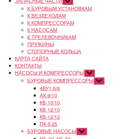
ЗАПАСНЫЕ ЧАСТИ
Показывать
подменю
К БУРОВЫМ УСТАНОВКАМ
К ВЕЗДЕХОДАМ
К КОМПРЕССОРАМ
К НАСОСАМ
К ТРЕЛЕВОЧНИКАМ
ПРУЖИНЫ
СТОПОРНЫЕ КОЛЬЦА
КАРТА САЙТА
КОНТАКТЫ
НАСОСЫ И КОМПРЕССОРЫ
Показывать
подменю
БУРОВЫЕ КОМПРЕССОРЫ
Показывать
подменю
4ВУ1-5/9
АК-9/10
КВ-10/10
КВ-12/10
КВ-12/12
ПК-5,25
БУРОВЫЕ НАСОСЫ
Показывать
подменю
НБ-32, НБ-50