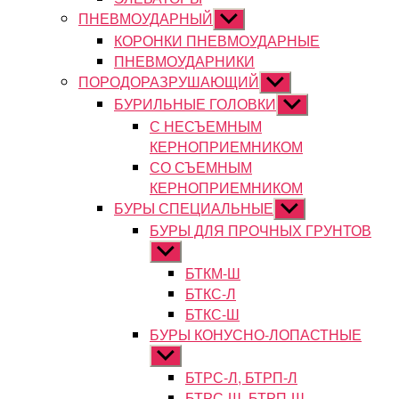
ПНЕВМОУДАРНЫЙ
Показывать
подменю
КОРОНКИ ПНЕВМОУДАРНЫЕ
ПНЕВМОУДАРНИКИ
ПОРОДОРАЗРУШАЮЩИЙ
Показывать
подменю
БУРИЛЬНЫЕ ГОЛОВКИ
Показывать
подменю
С НЕСЪЕМНЫМ
КЕРНОПРИЕМНИКОМ
СО СЪЕМНЫМ
КЕРНОПРИЕМНИКОМ
БУРЫ СПЕЦИАЛЬНЫЕ
Показывать
подменю
БУРЫ ДЛЯ ПРОЧНЫХ ГРУНТОВ
Показывать
подменю
БТКМ-Ш
БТКС-Л
БТКС-Ш
БУРЫ КОНУСНО-ЛОПАСТНЫЕ
Показывать
подменю
БТРС-Л, БТРП-Л
БТРС-Ш, БТРП-Ш