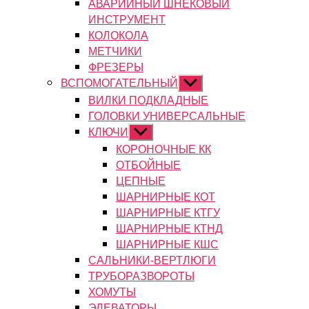
АВАРИЙНЫЙ ШНЕКОВЫЙ
ИНСТРУМЕНТ
КОЛОКОЛА
МЕТЧИКИ
ФРЕЗЕРЫ
ВСПОМОГАТЕЛЬНЫЙ
Показывать
подменю
ВИЛКИ ПОДКЛАДНЫЕ
ГОЛОВКИ УНИВЕРСАЛЬНЫЕ
КЛЮЧИ
Показывать
подменю
КОРОНОЧНЫЕ КК
ОТБОЙНЫЕ
ЦЕПНЫЕ
ШАРНИРНЫЕ КОТ
ШАРНИРНЫЕ КТГУ
ШАРНИРНЫЕ КТНД
ШАРНИРНЫЕ КШС
САЛЬНИКИ-ВЕРТЛЮГИ
ТРУБОРАЗВОРОТЫ
ХОМУТЫ
ЭЛЕВАТОРЫ