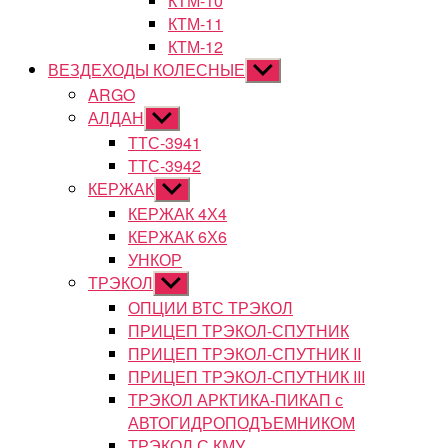
КТМ-10
КТМ-11
КТМ-12
ВЕЗДЕХОДЫ КОЛЕСНЫЕ
Показывать
подменю
ARGO
АЛДАН
Показывать
подменю
ТТС-3941
ТТС-3942
КЕРЖАК
Показывать
подменю
КЕРЖАК 4Х4
КЕРЖАК 6Х6
УНКОР
ТРЭКОЛ
Показывать
подменю
ОПЦИИ ВТС ТРЭКОЛ
ПРИЦЕП ТРЭКОЛ-СПУТНИК
ПРИЦЕП ТРЭКОЛ-СПУТНИК II
ПРИЦЕП ТРЭКОЛ-СПУТНИК III
ТРЭКОЛ АРКТИКА-ПИКАП с
АВТОГИДРОПОДЪЕМНИКОМ
ТРЭКОЛ С КМУ