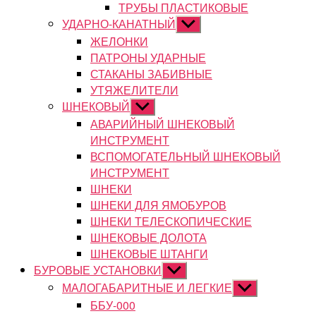
ТРУБЫ ПЛАСТИКОВЫЕ
УДАРНО-КАНАТНЫЙ
Показывать
подменю
ЖЕЛОНКИ
ПАТРОНЫ УДАРНЫЕ
СТАКАНЫ ЗАБИВНЫЕ
УТЯЖЕЛИТЕЛИ
ШНЕКОВЫЙ
Показывать
подменю
АВАРИЙНЫЙ ШНЕКОВЫЙ
ИНСТРУМЕНТ
ВСПОМОГАТЕЛЬНЫЙ ШНЕКОВЫЙ
ИНСТРУМЕНТ
ШНЕКИ
ШНЕКИ ДЛЯ ЯМОБУРОВ
ШНЕКИ ТЕЛЕСКОПИЧЕСКИЕ
ШНЕКОВЫЕ ДОЛОТА
ШНЕКОВЫЕ ШТАНГИ
БУРОВЫЕ УСТАНОВКИ
Показывать
подменю
МАЛОГАБАРИТНЫЕ И ЛЕГКИЕ
Показывать
подменю
ББУ-000