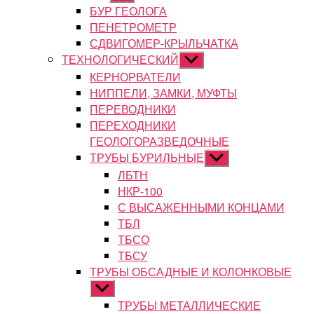
подменю
БУР ГЕОЛОГА
ПЕНЕТРОМЕТР
СДВИГОМЕР-КРЫЛЬЧАТКА
ТЕХНОЛОГИЧЕСКИЙ
Показывать
подменю
КЕРНОРВАТЕЛИ
НИППЕЛИ, ЗАМКИ, МУФТЫ
ПЕРЕВОДНИКИ
ПЕРЕХОДНИКИ
ГЕОЛОГОРАЗВЕДОЧНЫЕ
ТРУБЫ БУРИЛЬНЫЕ
Показывать
подменю
ЛБТН
НКР-100
С ВЫСАЖЕННЫМИ КОНЦАМИ
ТБЛ
ТБСО
ТБСУ
ТРУБЫ ОБСАДНЫЕ И КОЛОНКОВЫЕ
Показывать
подменю
ТРУБЫ МЕТАЛЛИЧЕСКИЕ