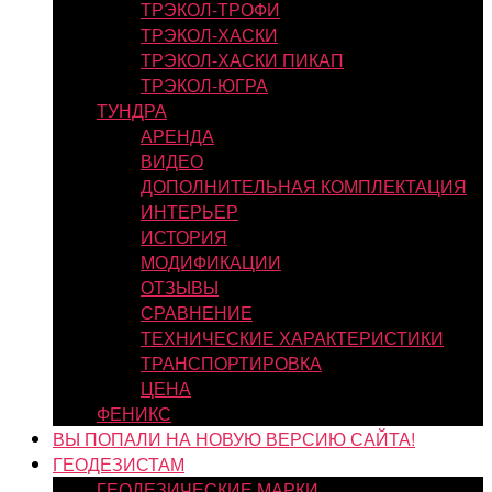
ТРЭКОЛ-ТРОФИ
ТРЭКОЛ-ХАСКИ
ТРЭКОЛ-ХАСКИ ПИКАП
ТРЭКОЛ-ЮГРА
ТУНДРА
АРЕНДА
ВИДЕО
ДОПОЛНИТЕЛЬНАЯ КОМПЛЕКТАЦИЯ
ИНТЕРЬЕР
ИСТОРИЯ
МОДИФИКАЦИИ
ОТЗЫВЫ
СРАВНЕНИЕ
ТЕХНИЧЕСКИЕ ХАРАКТЕРИСТИКИ
ТРАНСПОРТИРОВКА
ЦЕНА
ФЕНИКС
ВЫ ПОПАЛИ НА НОВУЮ ВЕРСИЮ САЙТА!
ГЕОДЕЗИСТАМ
ГЕОДЕЗИЧЕСКИЕ МАРКИ