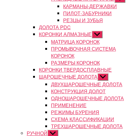
подменю
КАРМАНЫ-ДЕРЖАВКИ
ПИЛОТ-ЗАБУРНИКИ
РЕЗЦЫ И ЗУБЬЯ
ДОЛОТА PDC
КОРОНКИ АЛМАЗНЫЕ
Показывать
подменю
МАТРИЦА КОРОНОК
ПРОМЫВОЧНАЯ СИСТЕМА
КОРОНОК
РАЗМЕРЫ КОРОНОК
КОРОНКИ ТВЕРДОСПЛАВНЫЕ
ШАРОШЕЧНЫЕ ДОЛОТА
Показывать
подменю
ДВУХШАРОШЕЧНЫЕ ДОЛОТА
КОНСТРУКЦИЯ ДОЛОТ
ОДНОШАРОШЕЧНЫЕ ДОЛОТА
ПРИМЕНЕНИЕ
РЕЖИМЫ БУРЕНИЯ
СХЕМА КЛАССИФИКАЦИИ
ТРЕХШАРОШЕЧНЫЕ ДОЛОТА
РУЧНОЙ
Показывать