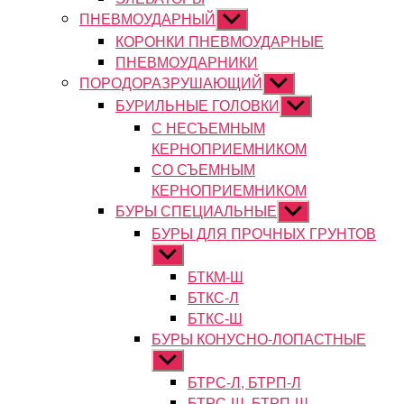
ПНЕВМОУДАРНЫЙ
Показывать
подменю
КОРОНКИ ПНЕВМОУДАРНЫЕ
ПНЕВМОУДАРНИКИ
ПОРОДОРАЗРУШАЮЩИЙ
Показывать
подменю
БУРИЛЬНЫЕ ГОЛОВКИ
Показывать
подменю
С НЕСЪЕМНЫМ
КЕРНОПРИЕМНИКОМ
СО СЪЕМНЫМ
КЕРНОПРИЕМНИКОМ
БУРЫ СПЕЦИАЛЬНЫЕ
Показывать
подменю
БУРЫ ДЛЯ ПРОЧНЫХ ГРУНТОВ
Показывать
подменю
БТКМ-Ш
БТКС-Л
БТКС-Ш
БУРЫ КОНУСНО-ЛОПАСТНЫЕ
Показывать
подменю
БТРС-Л, БТРП-Л
БТРС-Ш, БТРП-Ш