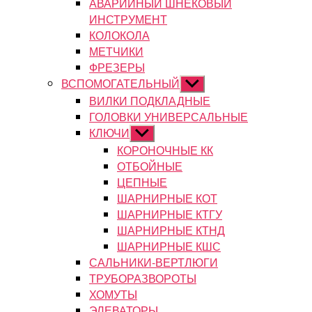
АВАРИЙНЫЙ ШНЕКОВЫЙ
ИНСТРУМЕНТ
КОЛОКОЛА
МЕТЧИКИ
ФРЕЗЕРЫ
ВСПОМОГАТЕЛЬНЫЙ
Показывать
подменю
ВИЛКИ ПОДКЛАДНЫЕ
ГОЛОВКИ УНИВЕРСАЛЬНЫЕ
КЛЮЧИ
Показывать
подменю
КОРОНОЧНЫЕ КК
ОТБОЙНЫЕ
ЦЕПНЫЕ
ШАРНИРНЫЕ КОТ
ШАРНИРНЫЕ КТГУ
ШАРНИРНЫЕ КТНД
ШАРНИРНЫЕ КШС
САЛЬНИКИ-ВЕРТЛЮГИ
ТРУБОРАЗВОРОТЫ
ХОМУТЫ
ЭЛЕВАТОРЫ