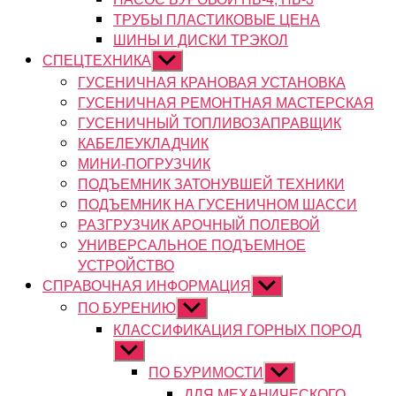
ТРУБЫ ПЛАСТИКОВЫЕ ЦЕНА
ШИНЫ И ДИСКИ ТРЭКОЛ
СПЕЦТЕХНИКА
Показывать
подменю
ГУСЕНИЧНАЯ КРАНОВАЯ УСТАНОВКА
ГУСЕНИЧНАЯ РЕМОНТНАЯ МАСТЕРСКАЯ
ГУСЕНИЧНЫЙ ТОПЛИВОЗАПРАВЩИК
КАБЕЛЕУКЛАДЧИК
МИНИ-ПОГРУЗЧИК
ПОДЪЕМНИК ЗАТОНУВШЕЙ ТЕХНИКИ
ПОДЪЕМНИК НА ГУСЕНИЧНОМ ШАССИ
РАЗГРУЗЧИК АРОЧНЫЙ ПОЛЕВОЙ
УНИВЕРСАЛЬНОЕ ПОДЪЕМНОЕ
УСТРОЙСТВО
СПРАВОЧНАЯ ИНФОРМАЦИЯ
Показывать
подменю
ПО БУРЕНИЮ
Показывать
подменю
КЛАССИФИКАЦИЯ ГОРНЫХ ПОРОД
Показывать
подменю
ПО БУРИМОСТИ
Показывать
подменю
ДЛЯ МЕХАНИЧЕСКОГО