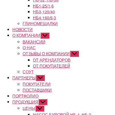
НБ1-25/1,6
НБ3-120/40
НБ4-160/6,3
ГЛИНОМЕШАЛКИ
НОВОСТИ
О КОМПАНИИ
Показывать
подменю
ВАКАНСИИ
О НАС
ОТЗЫВЫ О КОМПАНИИ
Показывать
подменю
ОТ АРЕНДАТОРОВ
ОТ ПОКУПАТЕЛЕЙ
СОУТ
ПАРТНЕРЫ
Показывать
подменю
ПОКУПАТЕЛИ
ПОСТАВЩИКИ
ПОРТФОЛИО
ПРОДУКЦИЯ
Показывать
подменю
ЦЕНЫ
Показывать
подменю
НАСОС БУРОВОЙ НБ-4, НБ-3