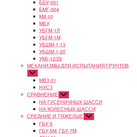
ББУ-001
БМГ-004
КМ-10
МБУ
УБГМ-1Л
УБГМ-1М
УБШМ-1-13
УБШМ-1-20
УКБ-12/25
МЕХАНИЗМЫ ДЛЯ ИСПЫТАНИЯ ГРУНТОВ
Показывать
подменю
МВЗ-01
НУСЗ
СРАВНЕНИЕ
Показывать
подменю
НА ГУСЕНИЧНЫХ ШАССИ
НА КОЛЕСНЫХ ШАССИ
СРЕДНИЕ И ТЯЖЕЛЫЕ
Показывать
подменю
ГБУ-5
ГБУ-5М, ГБУ-7М