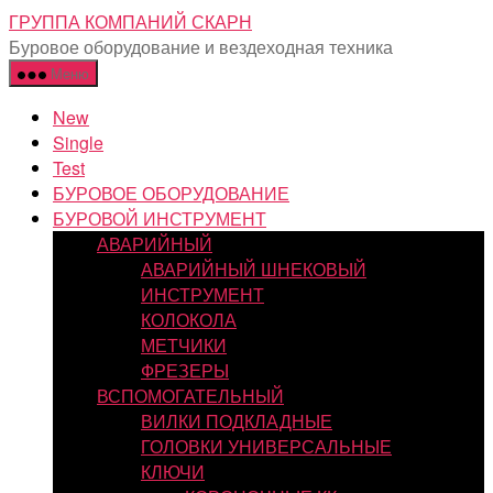
Перейти
ГРУППА КОМПАНИЙ СКАРН
к
Буровое оборудование и вездеходная техника
содержимому
Меню
New
Single
Test
БУРОВОЕ ОБОРУДОВАНИЕ
БУРОВОЙ ИНСТРУМЕНТ
АВАРИЙНЫЙ
АВАРИЙНЫЙ ШНЕКОВЫЙ
ИНСТРУМЕНТ
КОЛОКОЛА
МЕТЧИКИ
ФРЕЗЕРЫ
ВСПОМОГАТЕЛЬНЫЙ
ВИЛКИ ПОДКЛАДНЫЕ
ГОЛОВКИ УНИВЕРСАЛЬНЫЕ
КЛЮЧИ