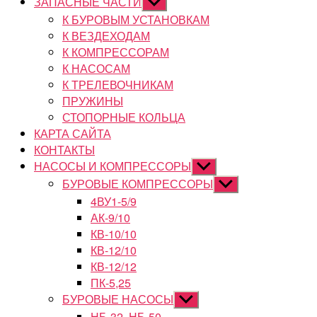
ЗАПАСНЫЕ ЧАСТИ
Показывать
подменю
К БУРОВЫМ УСТАНОВКАМ
К ВЕЗДЕХОДАМ
К КОМПРЕССОРАМ
К НАСОСАМ
К ТРЕЛЕВОЧНИКАМ
ПРУЖИНЫ
СТОПОРНЫЕ КОЛЬЦА
КАРТА САЙТА
КОНТАКТЫ
НАСОСЫ И КОМПРЕССОРЫ
Показывать
подменю
БУРОВЫЕ КОМПРЕССОРЫ
Показывать
подменю
4ВУ1-5/9
АК-9/10
КВ-10/10
КВ-12/10
КВ-12/12
ПК-5,25
БУРОВЫЕ НАСОСЫ
Показывать
подменю
НБ-32, НБ-50