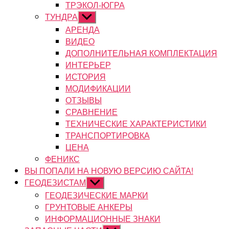
ТРЭКОЛ-ЮГРА
ТУНДРА
Показывать
подменю
АРЕНДА
ВИДЕО
ДОПОЛНИТЕЛЬНАЯ КОМПЛЕКТАЦИЯ
ИНТЕРЬЕР
ИСТОРИЯ
МОДИФИКАЦИИ
ОТЗЫВЫ
СРАВНЕНИЕ
ТЕХНИЧЕСКИЕ ХАРАКТЕРИСТИКИ
ТРАНСПОРТИРОВКА
ЦЕНА
ФЕНИКС
ВЫ ПОПАЛИ НА НОВУЮ ВЕРСИЮ САЙТА!
ГЕОДЕЗИСТАМ
Показывать
подменю
ГЕОДЕЗИЧЕСКИЕ МАРКИ
ГРУНТОВЫЕ АНКЕРЫ
ИНФОРМАЦИОННЫЕ ЗНАКИ