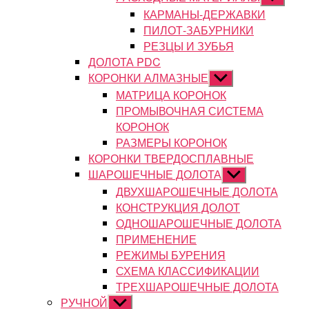
подменю
КАРМАНЫ-ДЕРЖАВКИ
ПИЛОТ-ЗАБУРНИКИ
РЕЗЦЫ И ЗУБЬЯ
ДОЛОТА PDC
КОРОНКИ АЛМАЗНЫЕ
Показывать
подменю
МАТРИЦА КОРОНОК
ПРОМЫВОЧНАЯ СИСТЕМА
КОРОНОК
РАЗМЕРЫ КОРОНОК
КОРОНКИ ТВЕРДОСПЛАВНЫЕ
ШАРОШЕЧНЫЕ ДОЛОТА
Показывать
подменю
ДВУХШАРОШЕЧНЫЕ ДОЛОТА
КОНСТРУКЦИЯ ДОЛОТ
ОДНОШАРОШЕЧНЫЕ ДОЛОТА
ПРИМЕНЕНИЕ
РЕЖИМЫ БУРЕНИЯ
СХЕМА КЛАССИФИКАЦИИ
ТРЕХШАРОШЕЧНЫЕ ДОЛОТА
РУЧНОЙ
Показывать