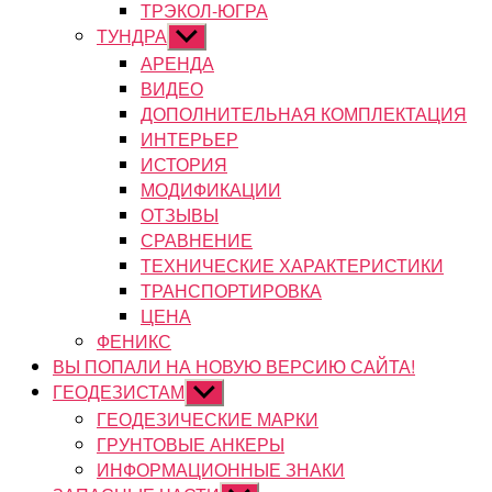
ТРЭКОЛ-ЮГРА
ТУНДРА
Показывать
подменю
АРЕНДА
ВИДЕО
ДОПОЛНИТЕЛЬНАЯ КОМПЛЕКТАЦИЯ
ИНТЕРЬЕР
ИСТОРИЯ
МОДИФИКАЦИИ
ОТЗЫВЫ
СРАВНЕНИЕ
ТЕХНИЧЕСКИЕ ХАРАКТЕРИСТИКИ
ТРАНСПОРТИРОВКА
ЦЕНА
ФЕНИКС
ВЫ ПОПАЛИ НА НОВУЮ ВЕРСИЮ САЙТА!
ГЕОДЕЗИСТАМ
Показывать
подменю
ГЕОДЕЗИЧЕСКИЕ МАРКИ
ГРУНТОВЫЕ АНКЕРЫ
ИНФОРМАЦИОННЫЕ ЗНАКИ