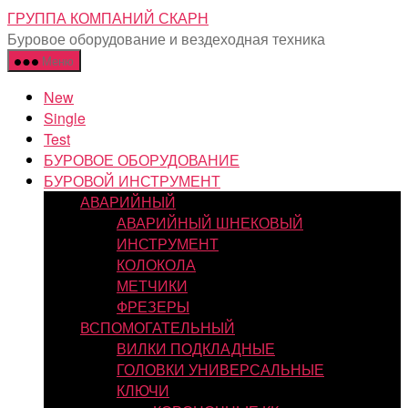
Перейти
ГРУППА КОМПАНИЙ СКАРН
к
Буровое оборудование и вездеходная техника
содержимому
Меню
New
Single
Test
БУРОВОЕ ОБОРУДОВАНИЕ
БУРОВОЙ ИНСТРУМЕНТ
АВАРИЙНЫЙ
АВАРИЙНЫЙ ШНЕКОВЫЙ
ИНСТРУМЕНТ
КОЛОКОЛА
МЕТЧИКИ
ФРЕЗЕРЫ
ВСПОМОГАТЕЛЬНЫЙ
ВИЛКИ ПОДКЛАДНЫЕ
ГОЛОВКИ УНИВЕРСАЛЬНЫЕ
КЛЮЧИ