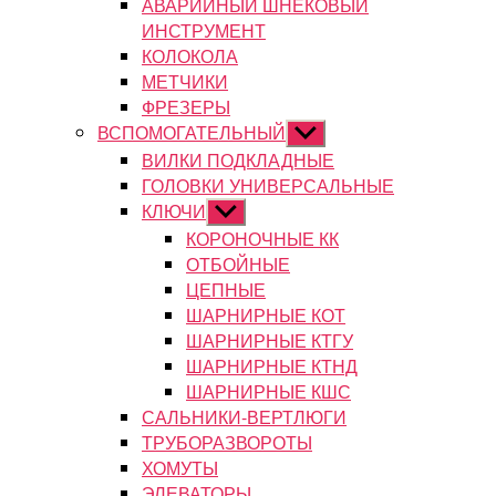
АВАРИЙНЫЙ ШНЕКОВЫЙ
ИНСТРУМЕНТ
КОЛОКОЛА
МЕТЧИКИ
ФРЕЗЕРЫ
ВСПОМОГАТЕЛЬНЫЙ
Показывать
подменю
ВИЛКИ ПОДКЛАДНЫЕ
ГОЛОВКИ УНИВЕРСАЛЬНЫЕ
КЛЮЧИ
Показывать
подменю
КОРОНОЧНЫЕ КК
ОТБОЙНЫЕ
ЦЕПНЫЕ
ШАРНИРНЫЕ КОТ
ШАРНИРНЫЕ КТГУ
ШАРНИРНЫЕ КТНД
ШАРНИРНЫЕ КШС
САЛЬНИКИ-ВЕРТЛЮГИ
ТРУБОРАЗВОРОТЫ
ХОМУТЫ
ЭЛЕВАТОРЫ