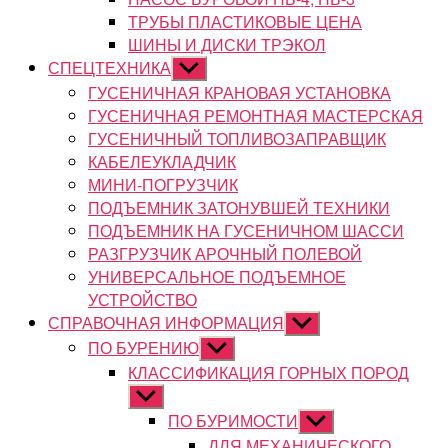
ТРУБЫ ПЛАСТИКОВЫЕ ЦЕНА
ШИНЫ И ДИСКИ ТРЭКОЛ
СПЕЦТЕХНИКА
Показывать
подменю
ГУСЕНИЧНАЯ КРАНОВАЯ УСТАНОВКА
ГУСЕНИЧНАЯ РЕМОНТНАЯ МАСТЕРСКАЯ
ГУСЕНИЧНЫЙ ТОПЛИВОЗАПРАВЩИК
КАБЕЛЕУКЛАДЧИК
МИНИ-ПОГРУЗЧИК
ПОДЪЕМНИК ЗАТОНУВШЕЙ ТЕХНИКИ
ПОДЪЕМНИК НА ГУСЕНИЧНОМ ШАССИ
РАЗГРУЗЧИК АРОЧНЫЙ ПОЛЕВОЙ
УНИВЕРСАЛЬНОЕ ПОДЪЕМНОЕ
УСТРОЙСТВО
СПРАВОЧНАЯ ИНФОРМАЦИЯ
Показывать
подменю
ПО БУРЕНИЮ
Показывать
подменю
КЛАССИФИКАЦИЯ ГОРНЫХ ПОРОД
Показывать
подменю
ПО БУРИМОСТИ
Показывать
подменю
ДЛЯ МЕХАНИЧЕСКОГО