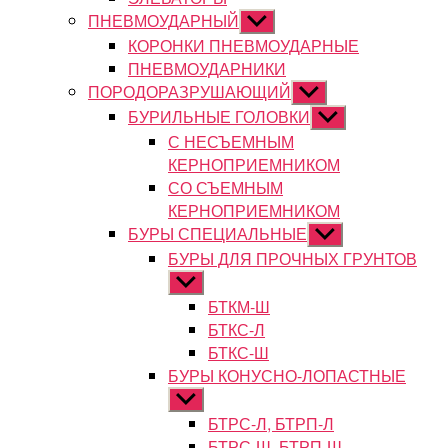
ПНЕВМОУДАРНЫЙ
Показывать
подменю
КОРОНКИ ПНЕВМОУДАРНЫЕ
ПНЕВМОУДАРНИКИ
ПОРОДОРАЗРУШАЮЩИЙ
Показывать
подменю
БУРИЛЬНЫЕ ГОЛОВКИ
Показывать
подменю
С НЕСЪЕМНЫМ
КЕРНОПРИЕМНИКОМ
СО СЪЕМНЫМ
КЕРНОПРИЕМНИКОМ
БУРЫ СПЕЦИАЛЬНЫЕ
Показывать
подменю
БУРЫ ДЛЯ ПРОЧНЫХ ГРУНТОВ
Показывать
подменю
БТКМ-Ш
БТКС-Л
БТКС-Ш
БУРЫ КОНУСНО-ЛОПАСТНЫЕ
Показывать
подменю
БТРС-Л, БТРП-Л
БТРС-Ш, БТРП-Ш