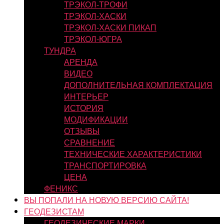
ТРЭКОЛ-ТРОФИ
ТРЭКОЛ-ХАСКИ
ТРЭКОЛ-ХАСКИ ПИКАП
ТРЭКОЛ-ЮГРА
ТУНДРА
АРЕНДА
ВИДЕО
ДОПОЛНИТЕЛЬНАЯ КОМПЛЕКТАЦИЯ
ИНТЕРЬЕР
ИСТОРИЯ
МОДИФИКАЦИИ
ОТЗЫВЫ
СРАВНЕНИЕ
ТЕХНИЧЕСКИЕ ХАРАКТЕРИСТИКИ
ТРАНСПОРТИРОВКА
ЦЕНА
ФЕНИКС
ВЫ ПОПАЛИ НА НОВУЮ ВЕРСИЮ САЙТА!
ГЕОДЕЗИСТАМ
ГЕОДЕЗИЧЕСКИЕ МАРКИ