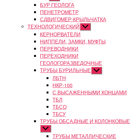
подменю
БУР ГЕОЛОГА
ПЕНЕТРОМЕТР
СДВИГОМЕР-КРЫЛЬЧАТКА
ТЕХНОЛОГИЧЕСКИЙ
Показывать
подменю
КЕРНОРВАТЕЛИ
НИППЕЛИ, ЗАМКИ, МУФТЫ
ПЕРЕВОДНИКИ
ПЕРЕХОДНИКИ
ГЕОЛОГОРАЗВЕДОЧНЫЕ
ТРУБЫ БУРИЛЬНЫЕ
Показывать
подменю
ЛБТН
НКР-100
С ВЫСАЖЕННЫМИ КОНЦАМИ
ТБЛ
ТБСО
ТБСУ
ТРУБЫ ОБСАДНЫЕ И КОЛОНКОВЫЕ
Показывать
подменю
ТРУБЫ МЕТАЛЛИЧЕСКИЕ