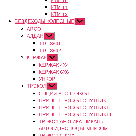
КТМ-10
КТМ-11
КТМ-12
ВЕЗДЕХОДЫ КОЛЕСНЫЕ
Показывать
подменю
ARGO
АЛДАН
Показывать
подменю
ТТС-3941
ТТС-3942
КЕРЖАК
Показывать
подменю
КЕРЖАК 4Х4
КЕРЖАК 6Х6
УНКОР
ТРЭКОЛ
Показывать
подменю
ОПЦИИ ВТС ТРЭКОЛ
ПРИЦЕП ТРЭКОЛ-СПУТНИК
ПРИЦЕП ТРЭКОЛ-СПУТНИК II
ПРИЦЕП ТРЭКОЛ-СПУТНИК III
ТРЭКОЛ АРКТИКА-ПИКАП с
АВТОГИДРОПОДЪЕМНИКОМ
ТРЭКОЛ С КМУ