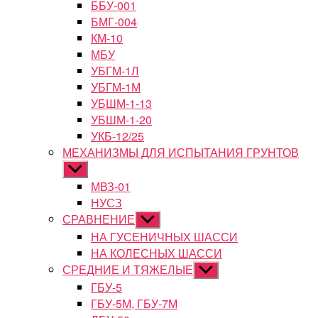
ББУ-001
БМГ-004
КМ-10
МБУ
УБГМ-1Л
УБГМ-1М
УБШМ-1-13
УБШМ-1-20
УКБ-12/25
МЕХАНИЗМЫ ДЛЯ ИСПЫТАНИЯ ГРУНТОВ
Показывать
подменю
МВЗ-01
НУСЗ
СРАВНЕНИЕ
Показывать
подменю
НА ГУСЕНИЧНЫХ ШАССИ
НА КОЛЕСНЫХ ШАССИ
СРЕДНИЕ И ТЯЖЕЛЫЕ
Показывать
подменю
ГБУ-5
ГБУ-5М, ГБУ-7М