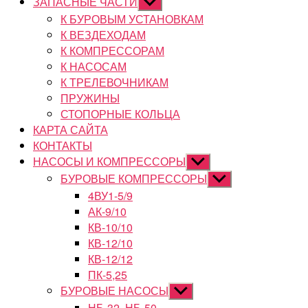
ЗАПАСНЫЕ ЧАСТИ
Показывать
подменю
К БУРОВЫМ УСТАНОВКАМ
К ВЕЗДЕХОДАМ
К КОМПРЕССОРАМ
К НАСОСАМ
К ТРЕЛЕВОЧНИКАМ
ПРУЖИНЫ
СТОПОРНЫЕ КОЛЬЦА
КАРТА САЙТА
КОНТАКТЫ
НАСОСЫ И КОМПРЕССОРЫ
Показывать
подменю
БУРОВЫЕ КОМПРЕССОРЫ
Показывать
подменю
4ВУ1-5/9
АК-9/10
КВ-10/10
КВ-12/10
КВ-12/12
ПК-5,25
БУРОВЫЕ НАСОСЫ
Показывать
подменю
НБ-32, НБ-50