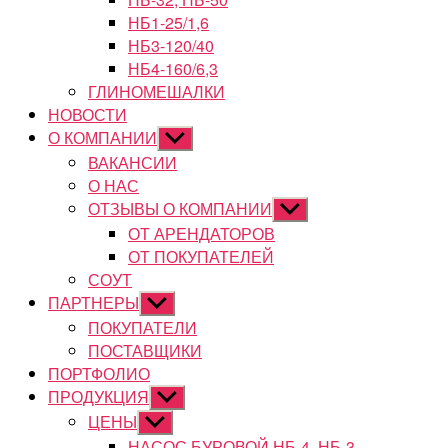
НБ1-25/1,6
НБ3-120/40
НБ4-160/6,3
ГЛИНОМЕШАЛКИ
НОВОСТИ
О КОМПАНИИ
Показывать
подменю
ВАКАНСИИ
О НАС
ОТЗЫВЫ О КОМПАНИИ
Показывать
подменю
ОТ АРЕНДАТОРОВ
ОТ ПОКУПАТЕЛЕЙ
СОУТ
ПАРТНЕРЫ
Показывать
подменю
ПОКУПАТЕЛИ
ПОСТАВЩИКИ
ПОРТФОЛИО
ПРОДУКЦИЯ
Показывать
подменю
ЦЕНЫ
Показывать
подменю
НАСОС БУРОВОЙ НБ-4, НБ-3