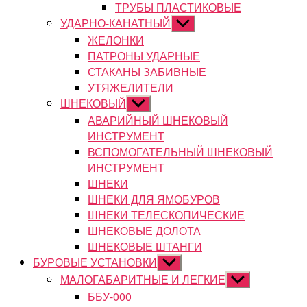
ТРУБЫ ПЛАСТИКОВЫЕ
УДАРНО-КАНАТНЫЙ
Показывать
подменю
ЖЕЛОНКИ
ПАТРОНЫ УДАРНЫЕ
СТАКАНЫ ЗАБИВНЫЕ
УТЯЖЕЛИТЕЛИ
ШНЕКОВЫЙ
Показывать
подменю
АВАРИЙНЫЙ ШНЕКОВЫЙ
ИНСТРУМЕНТ
ВСПОМОГАТЕЛЬНЫЙ ШНЕКОВЫЙ
ИНСТРУМЕНТ
ШНЕКИ
ШНЕКИ ДЛЯ ЯМОБУРОВ
ШНЕКИ ТЕЛЕСКОПИЧЕСКИЕ
ШНЕКОВЫЕ ДОЛОТА
ШНЕКОВЫЕ ШТАНГИ
БУРОВЫЕ УСТАНОВКИ
Показывать
подменю
МАЛОГАБАРИТНЫЕ И ЛЕГКИЕ
Показывать
подменю
ББУ-000