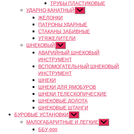
ТРУБЫ ПЛАСТИКОВЫЕ
УДАРНО-КАНАТНЫЙ
Показывать
подменю
ЖЕЛОНКИ
ПАТРОНЫ УДАРНЫЕ
СТАКАНЫ ЗАБИВНЫЕ
УТЯЖЕЛИТЕЛИ
ШНЕКОВЫЙ
Показывать
подменю
АВАРИЙНЫЙ ШНЕКОВЫЙ
ИНСТРУМЕНТ
ВСПОМОГАТЕЛЬНЫЙ ШНЕКОВЫЙ
ИНСТРУМЕНТ
ШНЕКИ
ШНЕКИ ДЛЯ ЯМОБУРОВ
ШНЕКИ ТЕЛЕСКОПИЧЕСКИЕ
ШНЕКОВЫЕ ДОЛОТА
ШНЕКОВЫЕ ШТАНГИ
БУРОВЫЕ УСТАНОВКИ
Показывать
подменю
МАЛОГАБАРИТНЫЕ И ЛЕГКИЕ
Показывать
подменю
ББУ-000