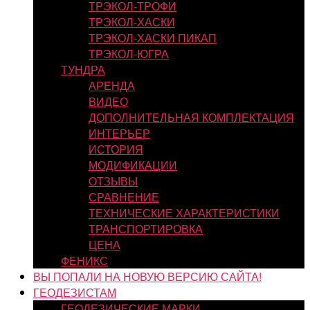
ТРЭКОЛ-ТРОФИ
ТРЭКОЛ-ХАСКИ
ТРЭКОЛ-ХАСКИ ПИКАП
ТРЭКОЛ-ЮГРА
ТУНДРА
АРЕНДА
ВИДЕО
ДОПОЛНИТЕЛЬНАЯ КОМПЛЕКТАЦИЯ
ИНТЕРЬЕР
ИСТОРИЯ
МОДИФИКАЦИИ
ОТЗЫВЫ
СРАВНЕНИЕ
ТЕХНИЧЕСКИЕ ХАРАКТЕРИСТИКИ
ТРАНСПОРТИРОВКА
ЦЕНА
ФЕНИКС
ВЫ ПОПАЛИ НА НОВУЮ ВЕРСИЮ САЙТА!
ГЕОДЕЗИСТАМ
ГЕОДЕЗИЧЕСКИЕ МАРКИ