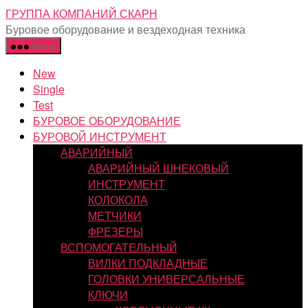
Перейти
ГРУППА КОМПАНИЙ СКАРН
к
Буровое оборудование и вездеходная техника
содержимому
Меню
New
Single
Test
БУРОВОЕ ОБОРУДОВАНИЕ
БУРОВОЙ ИНСТРУМЕНТ
АВАРИЙНЫЙ
АВАРИЙНЫЙ ШНЕКОВЫЙ
ИНСТРУМЕНТ
КОЛОКОЛА
МЕТЧИКИ
ФРЕЗЕРЫ
ВСПОМОГАТЕЛЬНЫЙ
ВИЛКИ ПОДКЛАДНЫЕ
ГОЛОВКИ УНИВЕРСАЛЬНЫЕ
КЛЮЧИ