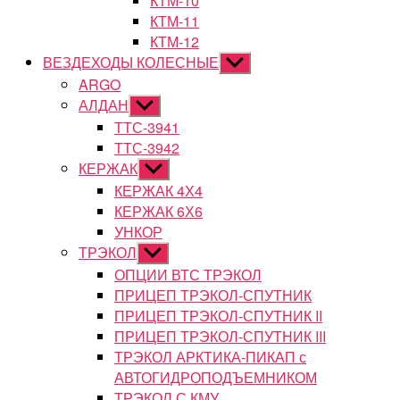
КТМ-10
КТМ-11
КТМ-12
ВЕЗДЕХОДЫ КОЛЕСНЫЕ
Показывать
подменю
ARGO
АЛДАН
Показывать
подменю
ТТС-3941
ТТС-3942
КЕРЖАК
Показывать
подменю
КЕРЖАК 4Х4
КЕРЖАК 6Х6
УНКОР
ТРЭКОЛ
Показывать
подменю
ОПЦИИ ВТС ТРЭКОЛ
ПРИЦЕП ТРЭКОЛ-СПУТНИК
ПРИЦЕП ТРЭКОЛ-СПУТНИК II
ПРИЦЕП ТРЭКОЛ-СПУТНИК III
ТРЭКОЛ АРКТИКА-ПИКАП с
АВТОГИДРОПОДЪЕМНИКОМ
ТРЭКОЛ С КМУ