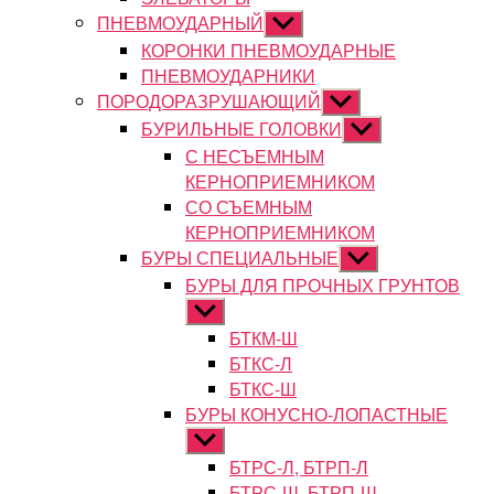
ПНЕВМОУДАРНЫЙ
Показывать
подменю
КОРОНКИ ПНЕВМОУДАРНЫЕ
ПНЕВМОУДАРНИКИ
ПОРОДОРАЗРУШАЮЩИЙ
Показывать
подменю
БУРИЛЬНЫЕ ГОЛОВКИ
Показывать
подменю
С НЕСЪЕМНЫМ
КЕРНОПРИЕМНИКОМ
СО СЪЕМНЫМ
КЕРНОПРИЕМНИКОМ
БУРЫ СПЕЦИАЛЬНЫЕ
Показывать
подменю
БУРЫ ДЛЯ ПРОЧНЫХ ГРУНТОВ
Показывать
подменю
БТКМ-Ш
БТКС-Л
БТКС-Ш
БУРЫ КОНУСНО-ЛОПАСТНЫЕ
Показывать
подменю
БТРС-Л, БТРП-Л
БТРС-Ш, БТРП-Ш