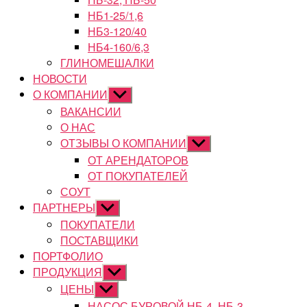
НБ1-25/1,6
НБ3-120/40
НБ4-160/6,3
ГЛИНОМЕШАЛКИ
НОВОСТИ
О КОМПАНИИ
Показывать
подменю
ВАКАНСИИ
О НАС
ОТЗЫВЫ О КОМПАНИИ
Показывать
подменю
ОТ АРЕНДАТОРОВ
ОТ ПОКУПАТЕЛЕЙ
СОУТ
ПАРТНЕРЫ
Показывать
подменю
ПОКУПАТЕЛИ
ПОСТАВЩИКИ
ПОРТФОЛИО
ПРОДУКЦИЯ
Показывать
подменю
ЦЕНЫ
Показывать
подменю
НАСОС БУРОВОЙ НБ-4, НБ-3