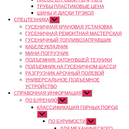
ТРУБЫ ПЛАСТИКОВЫЕ ЦЕНА
ШИНЫ И ДИСКИ ТРЭКОЛ
СПЕЦТЕХНИКА
Показывать
подменю
ГУСЕНИЧНАЯ КРАНОВАЯ УСТАНОВКА
ГУСЕНИЧНАЯ РЕМОНТНАЯ МАСТЕРСКАЯ
ГУСЕНИЧНЫЙ ТОПЛИВОЗАПРАВЩИК
КАБЕЛЕУКЛАДЧИК
МИНИ-ПОГРУЗЧИК
ПОДЪЕМНИК ЗАТОНУВШЕЙ ТЕХНИКИ
ПОДЪЕМНИК НА ГУСЕНИЧНОМ ШАССИ
РАЗГРУЗЧИК АРОЧНЫЙ ПОЛЕВОЙ
УНИВЕРСАЛЬНОЕ ПОДЪЕМНОЕ
УСТРОЙСТВО
СПРАВОЧНАЯ ИНФОРМАЦИЯ
Показывать
подменю
ПО БУРЕНИЮ
Показывать
подменю
КЛАССИФИКАЦИЯ ГОРНЫХ ПОРОД
Показывать
подменю
ПО БУРИМОСТИ
Показывать
подменю
ДЛЯ МЕХАНИЧЕСКОГО