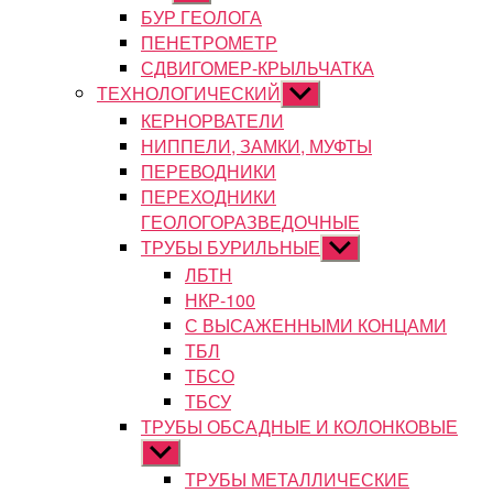
подменю
БУР ГЕОЛОГА
ПЕНЕТРОМЕТР
СДВИГОМЕР-КРЫЛЬЧАТКА
ТЕХНОЛОГИЧЕСКИЙ
Показывать
подменю
КЕРНОРВАТЕЛИ
НИППЕЛИ, ЗАМКИ, МУФТЫ
ПЕРЕВОДНИКИ
ПЕРЕХОДНИКИ
ГЕОЛОГОРАЗВЕДОЧНЫЕ
ТРУБЫ БУРИЛЬНЫЕ
Показывать
подменю
ЛБТН
НКР-100
С ВЫСАЖЕННЫМИ КОНЦАМИ
ТБЛ
ТБСО
ТБСУ
ТРУБЫ ОБСАДНЫЕ И КОЛОНКОВЫЕ
Показывать
подменю
ТРУБЫ МЕТАЛЛИЧЕСКИЕ