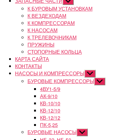
ЗАПАСНЫЕ ЧАСТИ
Показывать
подменю
К БУРОВЫМ УСТАНОВКАМ
К ВЕЗДЕХОДАМ
К КОМПРЕССОРАМ
К НАСОСАМ
К ТРЕЛЕВОЧНИКАМ
ПРУЖИНЫ
СТОПОРНЫЕ КОЛЬЦА
КАРТА САЙТА
КОНТАКТЫ
НАСОСЫ И КОМПРЕССОРЫ
Показывать
подменю
БУРОВЫЕ КОМПРЕССОРЫ
Показывать
подменю
4ВУ1-5/9
АК-9/10
КВ-10/10
КВ-12/10
КВ-12/12
ПК-5,25
БУРОВЫЕ НАСОСЫ
Показывать
подменю
НБ-32, НБ-50