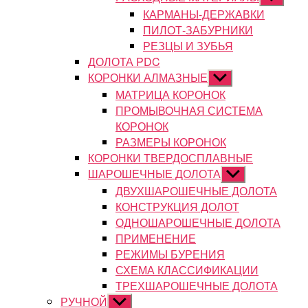
подменю
КАРМАНЫ-ДЕРЖАВКИ
ПИЛОТ-ЗАБУРНИКИ
РЕЗЦЫ И ЗУБЬЯ
ДОЛОТА PDC
КОРОНКИ АЛМАЗНЫЕ
Показывать
подменю
МАТРИЦА КОРОНОК
ПРОМЫВОЧНАЯ СИСТЕМА
КОРОНОК
РАЗМЕРЫ КОРОНОК
КОРОНКИ ТВЕРДОСПЛАВНЫЕ
ШАРОШЕЧНЫЕ ДОЛОТА
Показывать
подменю
ДВУХШАРОШЕЧНЫЕ ДОЛОТА
КОНСТРУКЦИЯ ДОЛОТ
ОДНОШАРОШЕЧНЫЕ ДОЛОТА
ПРИМЕНЕНИЕ
РЕЖИМЫ БУРЕНИЯ
СХЕМА КЛАССИФИКАЦИИ
ТРЕХШАРОШЕЧНЫЕ ДОЛОТА
РУЧНОЙ
Показывать