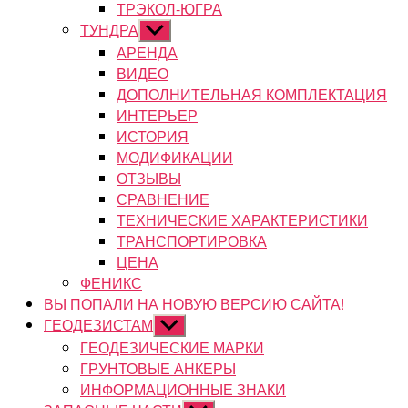
ТРЭКОЛ-ЮГРА
ТУНДРА
Показывать
подменю
АРЕНДА
ВИДЕО
ДОПОЛНИТЕЛЬНАЯ КОМПЛЕКТАЦИЯ
ИНТЕРЬЕР
ИСТОРИЯ
МОДИФИКАЦИИ
ОТЗЫВЫ
СРАВНЕНИЕ
ТЕХНИЧЕСКИЕ ХАРАКТЕРИСТИКИ
ТРАНСПОРТИРОВКА
ЦЕНА
ФЕНИКС
ВЫ ПОПАЛИ НА НОВУЮ ВЕРСИЮ САЙТА!
ГЕОДЕЗИСТАМ
Показывать
подменю
ГЕОДЕЗИЧЕСКИЕ МАРКИ
ГРУНТОВЫЕ АНКЕРЫ
ИНФОРМАЦИОННЫЕ ЗНАКИ