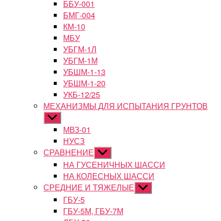
ББУ-001
БМГ-004
КМ-10
МБУ
УБГМ-1Л
УБГМ-1М
УБШМ-1-13
УБШМ-1-20
УКБ-12/25
МЕХАНИЗМЫ ДЛЯ ИСПЫТАНИЯ ГРУНТОВ
Показывать
подменю
МВЗ-01
НУСЗ
СРАВНЕНИЕ
Показывать
подменю
НА ГУСЕНИЧНЫХ ШАССИ
НА КОЛЕСНЫХ ШАССИ
СРЕДНИЕ И ТЯЖЕЛЫЕ
Показывать
подменю
ГБУ-5
ГБУ-5М, ГБУ-7М