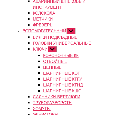
АВАРИЙНЫЙ ШНЕКОВЫЙ
ИНСТРУМЕНТ
КОЛОКОЛА
МЕТЧИКИ
ФРЕЗЕРЫ
ВСПОМОГАТЕЛЬНЫЙ
Показывать
подменю
ВИЛКИ ПОДКЛАДНЫЕ
ГОЛОВКИ УНИВЕРСАЛЬНЫЕ
КЛЮЧИ
Показывать
подменю
КОРОНОЧНЫЕ КК
ОТБОЙНЫЕ
ЦЕПНЫЕ
ШАРНИРНЫЕ КОТ
ШАРНИРНЫЕ КТГУ
ШАРНИРНЫЕ КТНД
ШАРНИРНЫЕ КШС
САЛЬНИКИ-ВЕРТЛЮГИ
ТРУБОРАЗВОРОТЫ
ХОМУТЫ
ЭЛЕВАТОРЫ