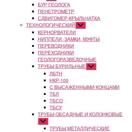
подменю
БУР ГЕОЛОГА
ПЕНЕТРОМЕТР
СДВИГОМЕР-КРЫЛЬЧАТКА
ТЕХНОЛОГИЧЕСКИЙ
Показывать
подменю
КЕРНОРВАТЕЛИ
НИППЕЛИ, ЗАМКИ, МУФТЫ
ПЕРЕВОДНИКИ
ПЕРЕХОДНИКИ
ГЕОЛОГОРАЗВЕДОЧНЫЕ
ТРУБЫ БУРИЛЬНЫЕ
Показывать
подменю
ЛБТН
НКР-100
С ВЫСАЖЕННЫМИ КОНЦАМИ
ТБЛ
ТБСО
ТБСУ
ТРУБЫ ОБСАДНЫЕ И КОЛОНКОВЫЕ
Показывать
подменю
ТРУБЫ МЕТАЛЛИЧЕСКИЕ