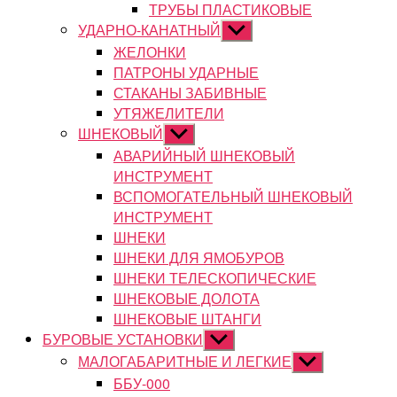
ТРУБЫ ПЛАСТИКОВЫЕ
УДАРНО-КАНАТНЫЙ
Показывать
подменю
ЖЕЛОНКИ
ПАТРОНЫ УДАРНЫЕ
СТАКАНЫ ЗАБИВНЫЕ
УТЯЖЕЛИТЕЛИ
ШНЕКОВЫЙ
Показывать
подменю
АВАРИЙНЫЙ ШНЕКОВЫЙ
ИНСТРУМЕНТ
ВСПОМОГАТЕЛЬНЫЙ ШНЕКОВЫЙ
ИНСТРУМЕНТ
ШНЕКИ
ШНЕКИ ДЛЯ ЯМОБУРОВ
ШНЕКИ ТЕЛЕСКОПИЧЕСКИЕ
ШНЕКОВЫЕ ДОЛОТА
ШНЕКОВЫЕ ШТАНГИ
БУРОВЫЕ УСТАНОВКИ
Показывать
подменю
МАЛОГАБАРИТНЫЕ И ЛЕГКИЕ
Показывать
подменю
ББУ-000