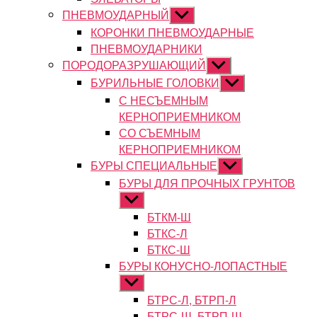
ПНЕВМОУДАРНЫЙ
Показывать
подменю
КОРОНКИ ПНЕВМОУДАРНЫЕ
ПНЕВМОУДАРНИКИ
ПОРОДОРАЗРУШАЮЩИЙ
Показывать
подменю
БУРИЛЬНЫЕ ГОЛОВКИ
Показывать
подменю
С НЕСЪЕМНЫМ
КЕРНОПРИЕМНИКОМ
СО СЪЕМНЫМ
КЕРНОПРИЕМНИКОМ
БУРЫ СПЕЦИАЛЬНЫЕ
Показывать
подменю
БУРЫ ДЛЯ ПРОЧНЫХ ГРУНТОВ
Показывать
подменю
БТКМ-Ш
БТКС-Л
БТКС-Ш
БУРЫ КОНУСНО-ЛОПАСТНЫЕ
Показывать
подменю
БТРС-Л, БТРП-Л
БТРС-Ш, БТРП-Ш