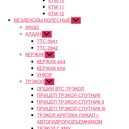
КТМ-10
КТМ-11
КТМ-12
ВЕЗДЕХОДЫ КОЛЕСНЫЕ
Показывать
подменю
ARGO
АЛДАН
Показывать
подменю
ТТС-3941
ТТС-3942
КЕРЖАК
Показывать
подменю
КЕРЖАК 4Х4
КЕРЖАК 6Х6
УНКОР
ТРЭКОЛ
Показывать
подменю
ОПЦИИ ВТС ТРЭКОЛ
ПРИЦЕП ТРЭКОЛ-СПУТНИК
ПРИЦЕП ТРЭКОЛ-СПУТНИК II
ПРИЦЕП ТРЭКОЛ-СПУТНИК III
ТРЭКОЛ АРКТИКА-ПИКАП с
АВТОГИДРОПОДЪЕМНИКОМ
ТРЭКОЛ С КМУ