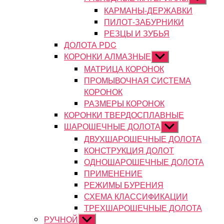
подменю
КАРМАНЫ-ДЕРЖАВКИ
ПИЛОТ-ЗАБУРНИКИ
РЕЗЦЫ И ЗУБЬЯ
ДОЛОТА PDC
КОРОНКИ АЛМАЗНЫЕ
Показывать
подменю
МАТРИЦА КОРОНОК
ПРОМЫВОЧНАЯ СИСТЕМА
КОРОНОК
РАЗМЕРЫ КОРОНОК
КОРОНКИ ТВЕРДОСПЛАВНЫЕ
ШАРОШЕЧНЫЕ ДОЛОТА
Показывать
подменю
ДВУХШАРОШЕЧНЫЕ ДОЛОТА
КОНСТРУКЦИЯ ДОЛОТ
ОДНОШАРОШЕЧНЫЕ ДОЛОТА
ПРИМЕНЕНИЕ
РЕЖИМЫ БУРЕНИЯ
СХЕМА КЛАССИФИКАЦИИ
ТРЕХШАРОШЕЧНЫЕ ДОЛОТА
РУЧНОЙ
Показывать