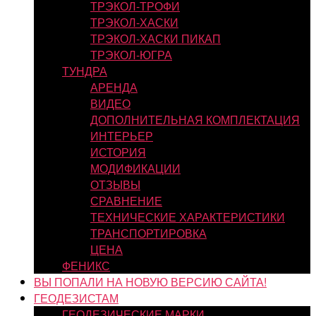
ТРЭКОЛ-ТРОФИ
ТРЭКОЛ-ХАСКИ
ТРЭКОЛ-ХАСКИ ПИКАП
ТРЭКОЛ-ЮГРА
ТУНДРА
АРЕНДА
ВИДЕО
ДОПОЛНИТЕЛЬНАЯ КОМПЛЕКТАЦИЯ
ИНТЕРЬЕР
ИСТОРИЯ
МОДИФИКАЦИИ
ОТЗЫВЫ
СРАВНЕНИЕ
ТЕХНИЧЕСКИЕ ХАРАКТЕРИСТИКИ
ТРАНСПОРТИРОВКА
ЦЕНА
ФЕНИКС
ВЫ ПОПАЛИ НА НОВУЮ ВЕРСИЮ САЙТА!
ГЕОДЕЗИСТАМ
ГЕОДЕЗИЧЕСКИЕ МАРКИ