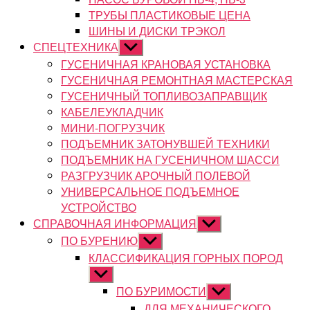
ТРУБЫ ПЛАСТИКОВЫЕ ЦЕНА
ШИНЫ И ДИСКИ ТРЭКОЛ
СПЕЦТЕХНИКА
Показывать
подменю
ГУСЕНИЧНАЯ КРАНОВАЯ УСТАНОВКА
ГУСЕНИЧНАЯ РЕМОНТНАЯ МАСТЕРСКАЯ
ГУСЕНИЧНЫЙ ТОПЛИВОЗАПРАВЩИК
КАБЕЛЕУКЛАДЧИК
МИНИ-ПОГРУЗЧИК
ПОДЪЕМНИК ЗАТОНУВШЕЙ ТЕХНИКИ
ПОДЪЕМНИК НА ГУСЕНИЧНОМ ШАССИ
РАЗГРУЗЧИК АРОЧНЫЙ ПОЛЕВОЙ
УНИВЕРСАЛЬНОЕ ПОДЪЕМНОЕ
УСТРОЙСТВО
СПРАВОЧНАЯ ИНФОРМАЦИЯ
Показывать
подменю
ПО БУРЕНИЮ
Показывать
подменю
КЛАССИФИКАЦИЯ ГОРНЫХ ПОРОД
Показывать
подменю
ПО БУРИМОСТИ
Показывать
подменю
ДЛЯ МЕХАНИЧЕСКОГО