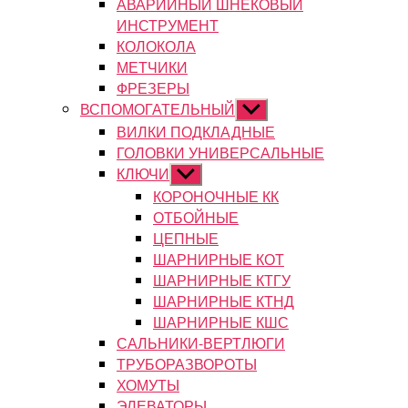
АВАРИЙНЫЙ ШНЕКОВЫЙ
ИНСТРУМЕНТ
КОЛОКОЛА
МЕТЧИКИ
ФРЕЗЕРЫ
ВСПОМОГАТЕЛЬНЫЙ
Показывать
подменю
ВИЛКИ ПОДКЛАДНЫЕ
ГОЛОВКИ УНИВЕРСАЛЬНЫЕ
КЛЮЧИ
Показывать
подменю
КОРОНОЧНЫЕ КК
ОТБОЙНЫЕ
ЦЕПНЫЕ
ШАРНИРНЫЕ КОТ
ШАРНИРНЫЕ КТГУ
ШАРНИРНЫЕ КТНД
ШАРНИРНЫЕ КШС
САЛЬНИКИ-ВЕРТЛЮГИ
ТРУБОРАЗВОРОТЫ
ХОМУТЫ
ЭЛЕВАТОРЫ