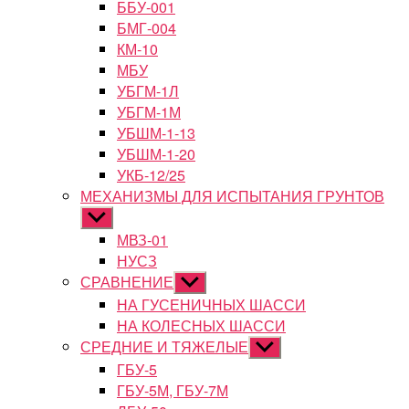
ББУ-001
БМГ-004
КМ-10
МБУ
УБГМ-1Л
УБГМ-1М
УБШМ-1-13
УБШМ-1-20
УКБ-12/25
МЕХАНИЗМЫ ДЛЯ ИСПЫТАНИЯ ГРУНТОВ
Показывать
подменю
МВЗ-01
НУСЗ
СРАВНЕНИЕ
Показывать
подменю
НА ГУСЕНИЧНЫХ ШАССИ
НА КОЛЕСНЫХ ШАССИ
СРЕДНИЕ И ТЯЖЕЛЫЕ
Показывать
подменю
ГБУ-5
ГБУ-5М, ГБУ-7М