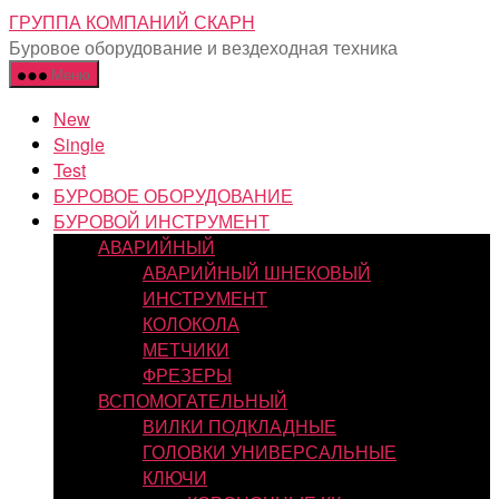
Перейти
ГРУППА КОМПАНИЙ СКАРН
к
Буровое оборудование и вездеходная техника
содержимому
Меню
New
Single
Test
БУРОВОЕ ОБОРУДОВАНИЕ
БУРОВОЙ ИНСТРУМЕНТ
АВАРИЙНЫЙ
АВАРИЙНЫЙ ШНЕКОВЫЙ
ИНСТРУМЕНТ
КОЛОКОЛА
МЕТЧИКИ
ФРЕЗЕРЫ
ВСПОМОГАТЕЛЬНЫЙ
ВИЛКИ ПОДКЛАДНЫЕ
ГОЛОВКИ УНИВЕРСАЛЬНЫЕ
КЛЮЧИ