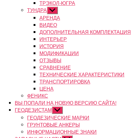
ТРЭКОЛ-ЮГРА
ТУНДРА
Показывать
подменю
АРЕНДА
ВИДЕО
ДОПОЛНИТЕЛЬНАЯ КОМПЛЕКТАЦИЯ
ИНТЕРЬЕР
ИСТОРИЯ
МОДИФИКАЦИИ
ОТЗЫВЫ
СРАВНЕНИЕ
ТЕХНИЧЕСКИЕ ХАРАКТЕРИСТИКИ
ТРАНСПОРТИРОВКА
ЦЕНА
ФЕНИКС
ВЫ ПОПАЛИ НА НОВУЮ ВЕРСИЮ САЙТА!
ГЕОДЕЗИСТАМ
Показывать
подменю
ГЕОДЕЗИЧЕСКИЕ МАРКИ
ГРУНТОВЫЕ АНКЕРЫ
ИНФОРМАЦИОННЫЕ ЗНАКИ