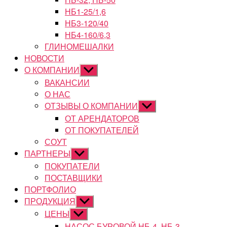
НБ1-25/1,6
НБ3-120/40
НБ4-160/6,3
ГЛИНОМЕШАЛКИ
НОВОСТИ
О КОМПАНИИ
Показывать
подменю
ВАКАНСИИ
О НАС
ОТЗЫВЫ О КОМПАНИИ
Показывать
подменю
ОТ АРЕНДАТОРОВ
ОТ ПОКУПАТЕЛЕЙ
СОУТ
ПАРТНЕРЫ
Показывать
подменю
ПОКУПАТЕЛИ
ПОСТАВЩИКИ
ПОРТФОЛИО
ПРОДУКЦИЯ
Показывать
подменю
ЦЕНЫ
Показывать
подменю
НАСОС БУРОВОЙ НБ-4, НБ-3