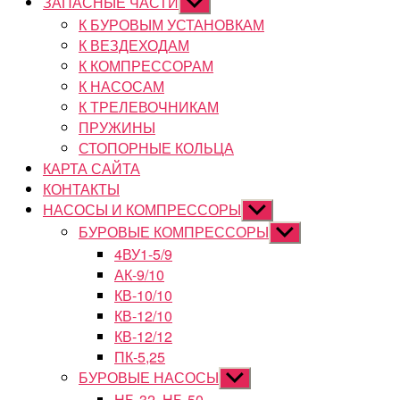
ЗАПАСНЫЕ ЧАСТИ
Показывать
подменю
К БУРОВЫМ УСТАНОВКАМ
К ВЕЗДЕХОДАМ
К КОМПРЕССОРАМ
К НАСОСАМ
К ТРЕЛЕВОЧНИКАМ
ПРУЖИНЫ
СТОПОРНЫЕ КОЛЬЦА
КАРТА САЙТА
КОНТАКТЫ
НАСОСЫ И КОМПРЕССОРЫ
Показывать
подменю
БУРОВЫЕ КОМПРЕССОРЫ
Показывать
подменю
4ВУ1-5/9
АК-9/10
КВ-10/10
КВ-12/10
КВ-12/12
ПК-5,25
БУРОВЫЕ НАСОСЫ
Показывать
подменю
НБ-32, НБ-50