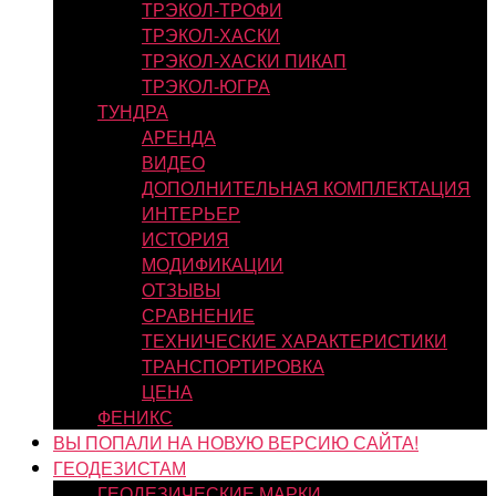
ТРЭКОЛ-ТРОФИ
ТРЭКОЛ-ХАСКИ
ТРЭКОЛ-ХАСКИ ПИКАП
ТРЭКОЛ-ЮГРА
ТУНДРА
АРЕНДА
ВИДЕО
ДОПОЛНИТЕЛЬНАЯ КОМПЛЕКТАЦИЯ
ИНТЕРЬЕР
ИСТОРИЯ
МОДИФИКАЦИИ
ОТЗЫВЫ
СРАВНЕНИЕ
ТЕХНИЧЕСКИЕ ХАРАКТЕРИСТИКИ
ТРАНСПОРТИРОВКА
ЦЕНА
ФЕНИКС
ВЫ ПОПАЛИ НА НОВУЮ ВЕРСИЮ САЙТА!
ГЕОДЕЗИСТАМ
ГЕОДЕЗИЧЕСКИЕ МАРКИ