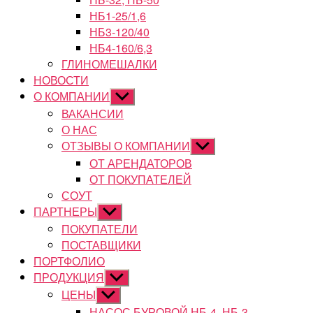
НБ1-25/1,6
НБ3-120/40
НБ4-160/6,3
ГЛИНОМЕШАЛКИ
НОВОСТИ
О КОМПАНИИ
Показывать
подменю
ВАКАНСИИ
О НАС
ОТЗЫВЫ О КОМПАНИИ
Показывать
подменю
ОТ АРЕНДАТОРОВ
ОТ ПОКУПАТЕЛЕЙ
СОУТ
ПАРТНЕРЫ
Показывать
подменю
ПОКУПАТЕЛИ
ПОСТАВЩИКИ
ПОРТФОЛИО
ПРОДУКЦИЯ
Показывать
подменю
ЦЕНЫ
Показывать
подменю
НАСОС БУРОВОЙ НБ-4, НБ-3