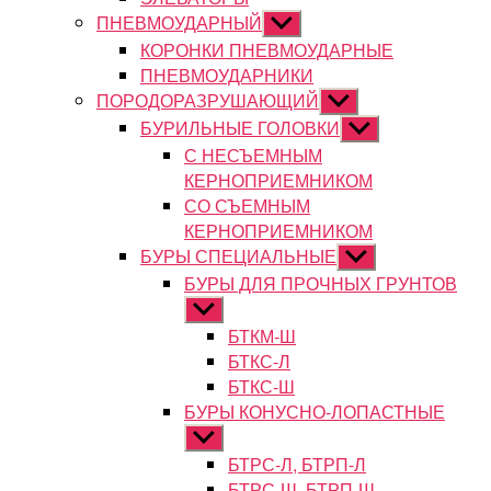
ПНЕВМОУДАРНЫЙ
Показывать
подменю
КОРОНКИ ПНЕВМОУДАРНЫЕ
ПНЕВМОУДАРНИКИ
ПОРОДОРАЗРУШАЮЩИЙ
Показывать
подменю
БУРИЛЬНЫЕ ГОЛОВКИ
Показывать
подменю
С НЕСЪЕМНЫМ
КЕРНОПРИЕМНИКОМ
СО СЪЕМНЫМ
КЕРНОПРИЕМНИКОМ
БУРЫ СПЕЦИАЛЬНЫЕ
Показывать
подменю
БУРЫ ДЛЯ ПРОЧНЫХ ГРУНТОВ
Показывать
подменю
БТКМ-Ш
БТКС-Л
БТКС-Ш
БУРЫ КОНУСНО-ЛОПАСТНЫЕ
Показывать
подменю
БТРС-Л, БТРП-Л
БТРС-Ш, БТРП-Ш