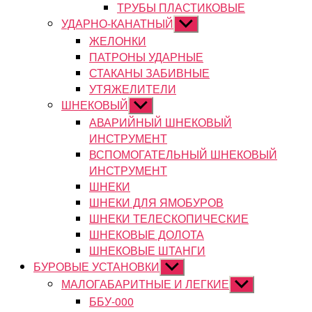
ТРУБЫ ПЛАСТИКОВЫЕ
УДАРНО-КАНАТНЫЙ
Показывать
подменю
ЖЕЛОНКИ
ПАТРОНЫ УДАРНЫЕ
СТАКАНЫ ЗАБИВНЫЕ
УТЯЖЕЛИТЕЛИ
ШНЕКОВЫЙ
Показывать
подменю
АВАРИЙНЫЙ ШНЕКОВЫЙ
ИНСТРУМЕНТ
ВСПОМОГАТЕЛЬНЫЙ ШНЕКОВЫЙ
ИНСТРУМЕНТ
ШНЕКИ
ШНЕКИ ДЛЯ ЯМОБУРОВ
ШНЕКИ ТЕЛЕСКОПИЧЕСКИЕ
ШНЕКОВЫЕ ДОЛОТА
ШНЕКОВЫЕ ШТАНГИ
БУРОВЫЕ УСТАНОВКИ
Показывать
подменю
МАЛОГАБАРИТНЫЕ И ЛЕГКИЕ
Показывать
подменю
ББУ-000