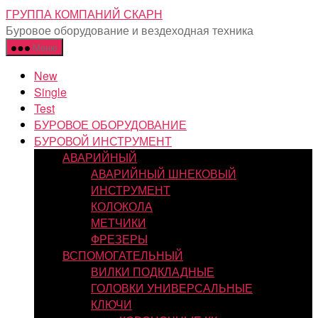
Перейти
ГРУППА КОМПАНИЙ СКАРН
к
Буровое оборудование и вездеходная техника
содержимому
Меню
New
Single
Test
БУРОВОЕ ОБОРУДОВАНИЕ
БУРОВОЙ ИНСТРУМЕНТ
АВАРИЙНЫЙ
АВАРИЙНЫЙ ШНЕКОВЫЙ
ИНСТРУМЕНТ
КОЛОКОЛА
МЕТЧИКИ
ФРЕЗЕРЫ
ВСПОМОГАТЕЛЬНЫЙ
ВИЛКИ ПОДКЛАДНЫЕ
ГОЛОВКИ УНИВЕРСАЛЬНЫЕ
КЛЮЧИ