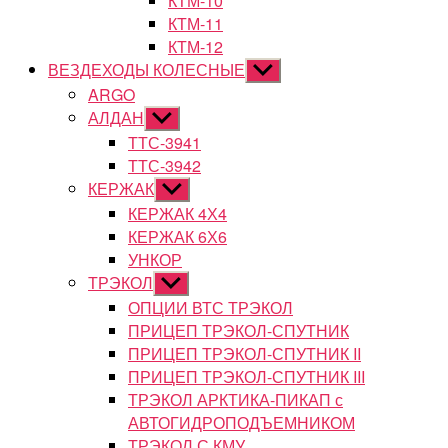
КТМ-10
КТМ-11
КТМ-12
ВЕЗДЕХОДЫ КОЛЕСНЫЕ
Показывать
подменю
ARGO
АЛДАН
Показывать
подменю
ТТС-3941
ТТС-3942
КЕРЖАК
Показывать
подменю
КЕРЖАК 4Х4
КЕРЖАК 6Х6
УНКОР
ТРЭКОЛ
Показывать
подменю
ОПЦИИ ВТС ТРЭКОЛ
ПРИЦЕП ТРЭКОЛ-СПУТНИК
ПРИЦЕП ТРЭКОЛ-СПУТНИК II
ПРИЦЕП ТРЭКОЛ-СПУТНИК III
ТРЭКОЛ АРКТИКА-ПИКАП с
АВТОГИДРОПОДЪЕМНИКОМ
ТРЭКОЛ С КМУ