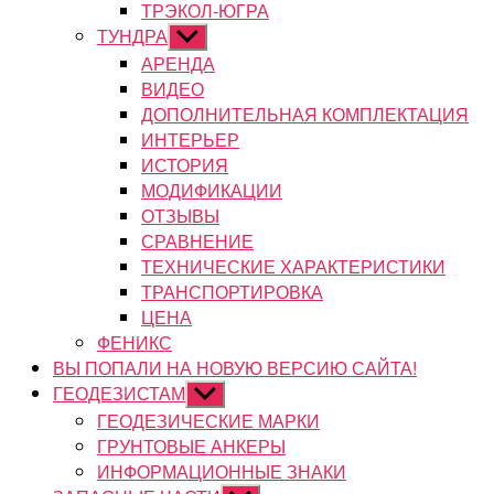
ТРЭКОЛ-ЮГРА
ТУНДРА
Показывать
подменю
АРЕНДА
ВИДЕО
ДОПОЛНИТЕЛЬНАЯ КОМПЛЕКТАЦИЯ
ИНТЕРЬЕР
ИСТОРИЯ
МОДИФИКАЦИИ
ОТЗЫВЫ
СРАВНЕНИЕ
ТЕХНИЧЕСКИЕ ХАРАКТЕРИСТИКИ
ТРАНСПОРТИРОВКА
ЦЕНА
ФЕНИКС
ВЫ ПОПАЛИ НА НОВУЮ ВЕРСИЮ САЙТА!
ГЕОДЕЗИСТАМ
Показывать
подменю
ГЕОДЕЗИЧЕСКИЕ МАРКИ
ГРУНТОВЫЕ АНКЕРЫ
ИНФОРМАЦИОННЫЕ ЗНАКИ