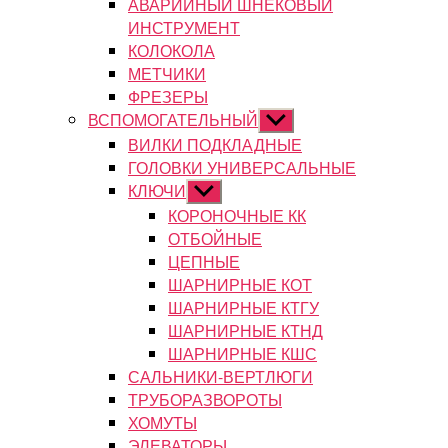
АВАРИЙНЫЙ ШНЕКОВЫЙ
ИНСТРУМЕНТ
КОЛОКОЛА
МЕТЧИКИ
ФРЕЗЕРЫ
ВСПОМОГАТЕЛЬНЫЙ
Показывать
подменю
ВИЛКИ ПОДКЛАДНЫЕ
ГОЛОВКИ УНИВЕРСАЛЬНЫЕ
КЛЮЧИ
Показывать
подменю
КОРОНОЧНЫЕ КК
ОТБОЙНЫЕ
ЦЕПНЫЕ
ШАРНИРНЫЕ КОТ
ШАРНИРНЫЕ КТГУ
ШАРНИРНЫЕ КТНД
ШАРНИРНЫЕ КШС
САЛЬНИКИ-ВЕРТЛЮГИ
ТРУБОРАЗВОРОТЫ
ХОМУТЫ
ЭЛЕВАТОРЫ