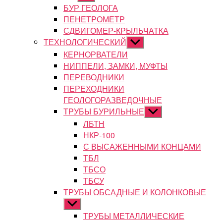
подменю
БУР ГЕОЛОГА
ПЕНЕТРОМЕТР
СДВИГОМЕР-КРЫЛЬЧАТКА
ТЕХНОЛОГИЧЕСКИЙ
Показывать
подменю
КЕРНОРВАТЕЛИ
НИППЕЛИ, ЗАМКИ, МУФТЫ
ПЕРЕВОДНИКИ
ПЕРЕХОДНИКИ
ГЕОЛОГОРАЗВЕДОЧНЫЕ
ТРУБЫ БУРИЛЬНЫЕ
Показывать
подменю
ЛБТН
НКР-100
С ВЫСАЖЕННЫМИ КОНЦАМИ
ТБЛ
ТБСО
ТБСУ
ТРУБЫ ОБСАДНЫЕ И КОЛОНКОВЫЕ
Показывать
подменю
ТРУБЫ МЕТАЛЛИЧЕСКИЕ