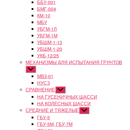
ББУ-001
БМГ-004
КМ-10
МБУ
УБГМ-1Л
УБГМ-1М
УБШМ-1-13
УБШМ-1-20
УКБ-12/25
МЕХАНИЗМЫ ДЛЯ ИСПЫТАНИЯ ГРУНТОВ
Показывать
подменю
МВЗ-01
НУСЗ
СРАВНЕНИЕ
Показывать
подменю
НА ГУСЕНИЧНЫХ ШАССИ
НА КОЛЕСНЫХ ШАССИ
СРЕДНИЕ И ТЯЖЕЛЫЕ
Показывать
подменю
ГБУ-5
ГБУ-5М, ГБУ-7М