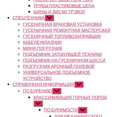
ТРУБЫ ПЛАСТИКОВЫЕ ЦЕНА
ШИНЫ И ДИСКИ ТРЭКОЛ
СПЕЦТЕХНИКА
Показывать
подменю
ГУСЕНИЧНАЯ КРАНОВАЯ УСТАНОВКА
ГУСЕНИЧНАЯ РЕМОНТНАЯ МАСТЕРСКАЯ
ГУСЕНИЧНЫЙ ТОПЛИВОЗАПРАВЩИК
КАБЕЛЕУКЛАДЧИК
МИНИ-ПОГРУЗЧИК
ПОДЪЕМНИК ЗАТОНУВШЕЙ ТЕХНИКИ
ПОДЪЕМНИК НА ГУСЕНИЧНОМ ШАССИ
РАЗГРУЗЧИК АРОЧНЫЙ ПОЛЕВОЙ
УНИВЕРСАЛЬНОЕ ПОДЪЕМНОЕ
УСТРОЙСТВО
СПРАВОЧНАЯ ИНФОРМАЦИЯ
Показывать
подменю
ПО БУРЕНИЮ
Показывать
подменю
КЛАССИФИКАЦИЯ ГОРНЫХ ПОРОД
Показывать
подменю
ПО БУРИМОСТИ
Показывать
подменю
ДЛЯ МЕХАНИЧЕСКОГО