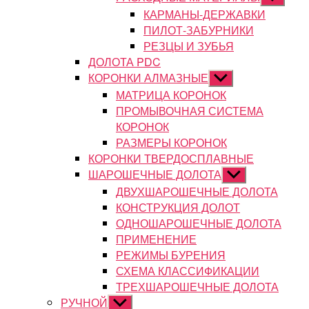
подменю
КАРМАНЫ-ДЕРЖАВКИ
ПИЛОТ-ЗАБУРНИКИ
РЕЗЦЫ И ЗУБЬЯ
ДОЛОТА PDC
КОРОНКИ АЛМАЗНЫЕ
Показывать
подменю
МАТРИЦА КОРОНОК
ПРОМЫВОЧНАЯ СИСТЕМА
КОРОНОК
РАЗМЕРЫ КОРОНОК
КОРОНКИ ТВЕРДОСПЛАВНЫЕ
ШАРОШЕЧНЫЕ ДОЛОТА
Показывать
подменю
ДВУХШАРОШЕЧНЫЕ ДОЛОТА
КОНСТРУКЦИЯ ДОЛОТ
ОДНОШАРОШЕЧНЫЕ ДОЛОТА
ПРИМЕНЕНИЕ
РЕЖИМЫ БУРЕНИЯ
СХЕМА КЛАССИФИКАЦИИ
ТРЕХШАРОШЕЧНЫЕ ДОЛОТА
РУЧНОЙ
Показывать