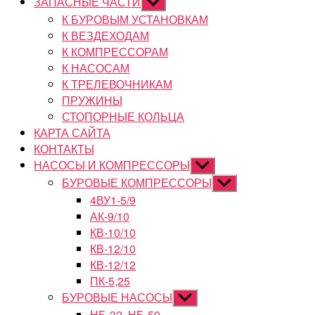
ЗАПАСНЫЕ ЧАСТИ
Показывать
подменю
К БУРОВЫМ УСТАНОВКАМ
К ВЕЗДЕХОДАМ
К КОМПРЕССОРАМ
К НАСОСАМ
К ТРЕЛЕВОЧНИКАМ
ПРУЖИНЫ
СТОПОРНЫЕ КОЛЬЦА
КАРТА САЙТА
КОНТАКТЫ
НАСОСЫ И КОМПРЕССОРЫ
Показывать
подменю
БУРОВЫЕ КОМПРЕССОРЫ
Показывать
подменю
4ВУ1-5/9
АК-9/10
КВ-10/10
КВ-12/10
КВ-12/12
ПК-5,25
БУРОВЫЕ НАСОСЫ
Показывать
подменю
НБ-32, НБ-50