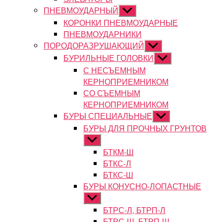
ПНЕВМОУДАРНЫЙ
Показывать
подменю
КОРОНКИ ПНЕВМОУДАРНЫЕ
ПНЕВМОУДАРНИКИ
ПОРОДОРАЗРУШАЮЩИЙ
Показывать
подменю
БУРИЛЬНЫЕ ГОЛОВКИ
Показывать
подменю
С НЕСЪЕМНЫМ
КЕРНОПРИЕМНИКОМ
СО СЪЕМНЫМ
КЕРНОПРИЕМНИКОМ
БУРЫ СПЕЦИАЛЬНЫЕ
Показывать
подменю
БУРЫ ДЛЯ ПРОЧНЫХ ГРУНТОВ
Показывать
подменю
БТКМ-Ш
БТКС-Л
БТКС-Ш
БУРЫ КОНУСНО-ЛОПАСТНЫЕ
Показывать
подменю
БТРС-Л, БТРП-Л
БТРС-Ш, БТРП-Ш