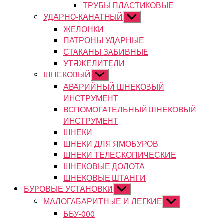
ТРУБЫ ПЛАСТИКОВЫЕ
УДАРНО-КАНАТНЫЙ
Показывать
подменю
ЖЕЛОНКИ
ПАТРОНЫ УДАРНЫЕ
СТАКАНЫ ЗАБИВНЫЕ
УТЯЖЕЛИТЕЛИ
ШНЕКОВЫЙ
Показывать
подменю
АВАРИЙНЫЙ ШНЕКОВЫЙ
ИНСТРУМЕНТ
ВСПОМОГАТЕЛЬНЫЙ ШНЕКОВЫЙ
ИНСТРУМЕНТ
ШНЕКИ
ШНЕКИ ДЛЯ ЯМОБУРОВ
ШНЕКИ ТЕЛЕСКОПИЧЕСКИЕ
ШНЕКОВЫЕ ДОЛОТА
ШНЕКОВЫЕ ШТАНГИ
БУРОВЫЕ УСТАНОВКИ
Показывать
подменю
МАЛОГАБАРИТНЫЕ И ЛЕГКИЕ
Показывать
подменю
ББУ-000