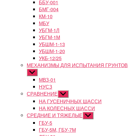
ББУ-001
БМГ-004
КМ-10
МБУ
УБГМ-1Л
УБГМ-1М
УБШМ-1-13
УБШМ-1-20
УКБ-12/25
МЕХАНИЗМЫ ДЛЯ ИСПЫТАНИЯ ГРУНТОВ
Показывать
подменю
МВЗ-01
НУСЗ
СРАВНЕНИЕ
Показывать
подменю
НА ГУСЕНИЧНЫХ ШАССИ
НА КОЛЕСНЫХ ШАССИ
СРЕДНИЕ И ТЯЖЕЛЫЕ
Показывать
подменю
ГБУ-5
ГБУ-5М, ГБУ-7М