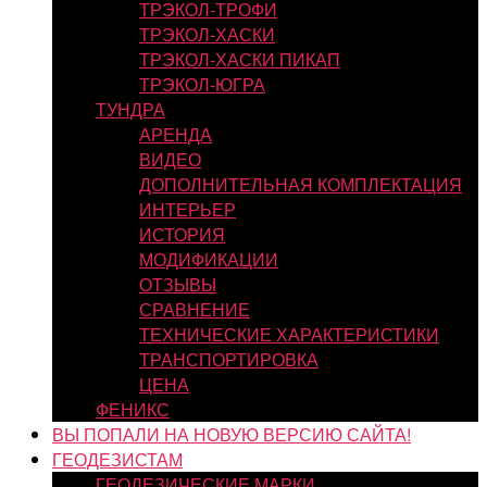
ТРЭКОЛ-ТРОФИ
ТРЭКОЛ-ХАСКИ
ТРЭКОЛ-ХАСКИ ПИКАП
ТРЭКОЛ-ЮГРА
ТУНДРА
АРЕНДА
ВИДЕО
ДОПОЛНИТЕЛЬНАЯ КОМПЛЕКТАЦИЯ
ИНТЕРЬЕР
ИСТОРИЯ
МОДИФИКАЦИИ
ОТЗЫВЫ
СРАВНЕНИЕ
ТЕХНИЧЕСКИЕ ХАРАКТЕРИСТИКИ
ТРАНСПОРТИРОВКА
ЦЕНА
ФЕНИКС
ВЫ ПОПАЛИ НА НОВУЮ ВЕРСИЮ САЙТА!
ГЕОДЕЗИСТАМ
ГЕОДЕЗИЧЕСКИЕ МАРКИ