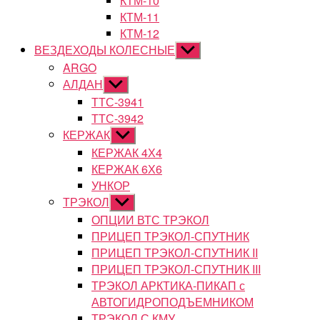
КТМ-10
КТМ-11
КТМ-12
ВЕЗДЕХОДЫ КОЛЕСНЫЕ
Показывать
подменю
ARGO
АЛДАН
Показывать
подменю
ТТС-3941
ТТС-3942
КЕРЖАК
Показывать
подменю
КЕРЖАК 4Х4
КЕРЖАК 6Х6
УНКОР
ТРЭКОЛ
Показывать
подменю
ОПЦИИ ВТС ТРЭКОЛ
ПРИЦЕП ТРЭКОЛ-СПУТНИК
ПРИЦЕП ТРЭКОЛ-СПУТНИК II
ПРИЦЕП ТРЭКОЛ-СПУТНИК III
ТРЭКОЛ АРКТИКА-ПИКАП с
АВТОГИДРОПОДЪЕМНИКОМ
ТРЭКОЛ С КМУ