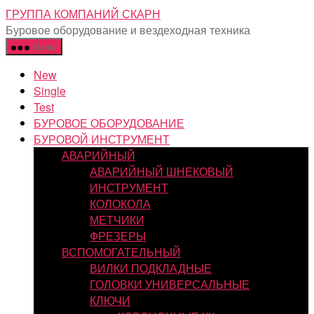
Перейти
ГРУППА КОМПАНИЙ СКАРН
к
Буровое оборудование и вездеходная техника
содержимому
Меню
New
Single
Test
БУРОВОЕ ОБОРУДОВАНИЕ
БУРОВОЙ ИНСТРУМЕНТ
АВАРИЙНЫЙ
АВАРИЙНЫЙ ШНЕКОВЫЙ
ИНСТРУМЕНТ
КОЛОКОЛА
МЕТЧИКИ
ФРЕЗЕРЫ
ВСПОМОГАТЕЛЬНЫЙ
ВИЛКИ ПОДКЛАДНЫЕ
ГОЛОВКИ УНИВЕРСАЛЬНЫЕ
КЛЮЧИ