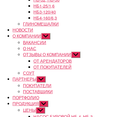
НБ1-25/1,6
НБ3-120/40
НБ4-160/6,3
ГЛИНОМЕШАЛКИ
НОВОСТИ
О КОМПАНИИ
Показывать
подменю
ВАКАНСИИ
О НАС
ОТЗЫВЫ О КОМПАНИИ
Показывать
подменю
ОТ АРЕНДАТОРОВ
ОТ ПОКУПАТЕЛЕЙ
СОУТ
ПАРТНЕРЫ
Показывать
подменю
ПОКУПАТЕЛИ
ПОСТАВЩИКИ
ПОРТФОЛИО
ПРОДУКЦИЯ
Показывать
подменю
ЦЕНЫ
Показывать
подменю
НАСОС БУРОВОЙ НБ-4, НБ-3