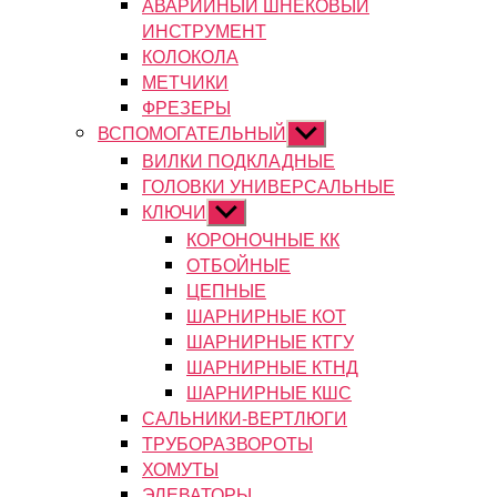
АВАРИЙНЫЙ ШНЕКОВЫЙ
ИНСТРУМЕНТ
КОЛОКОЛА
МЕТЧИКИ
ФРЕЗЕРЫ
ВСПОМОГАТЕЛЬНЫЙ
Показывать
подменю
ВИЛКИ ПОДКЛАДНЫЕ
ГОЛОВКИ УНИВЕРСАЛЬНЫЕ
КЛЮЧИ
Показывать
подменю
КОРОНОЧНЫЕ КК
ОТБОЙНЫЕ
ЦЕПНЫЕ
ШАРНИРНЫЕ КОТ
ШАРНИРНЫЕ КТГУ
ШАРНИРНЫЕ КТНД
ШАРНИРНЫЕ КШС
САЛЬНИКИ-ВЕРТЛЮГИ
ТРУБОРАЗВОРОТЫ
ХОМУТЫ
ЭЛЕВАТОРЫ