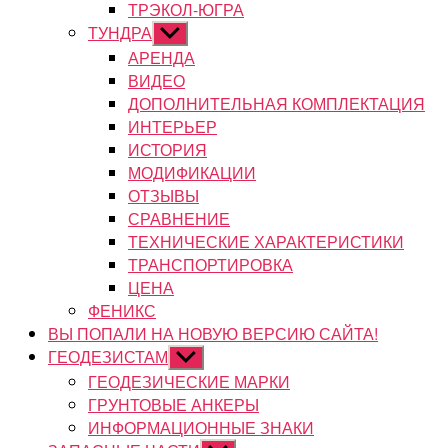
ТРЭКОЛ-ЮГРА
ТУНДРА
Показывать
подменю
АРЕНДА
ВИДЕО
ДОПОЛНИТЕЛЬНАЯ КОМПЛЕКТАЦИЯ
ИНТЕРЬЕР
ИСТОРИЯ
МОДИФИКАЦИИ
ОТЗЫВЫ
СРАВНЕНИЕ
ТЕХНИЧЕСКИЕ ХАРАКТЕРИСТИКИ
ТРАНСПОРТИРОВКА
ЦЕНА
ФЕНИКС
ВЫ ПОПАЛИ НА НОВУЮ ВЕРСИЮ САЙТА!
ГЕОДЕЗИСТАМ
Показывать
подменю
ГЕОДЕЗИЧЕСКИЕ МАРКИ
ГРУНТОВЫЕ АНКЕРЫ
ИНФОРМАЦИОННЫЕ ЗНАКИ