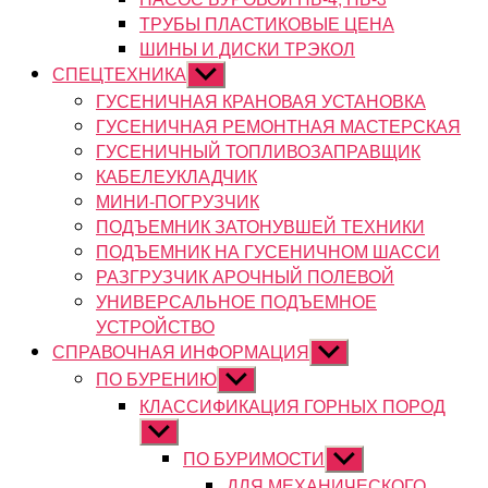
ТРУБЫ ПЛАСТИКОВЫЕ ЦЕНА
ШИНЫ И ДИСКИ ТРЭКОЛ
СПЕЦТЕХНИКА
Показывать
подменю
ГУСЕНИЧНАЯ КРАНОВАЯ УСТАНОВКА
ГУСЕНИЧНАЯ РЕМОНТНАЯ МАСТЕРСКАЯ
ГУСЕНИЧНЫЙ ТОПЛИВОЗАПРАВЩИК
КАБЕЛЕУКЛАДЧИК
МИНИ-ПОГРУЗЧИК
ПОДЪЕМНИК ЗАТОНУВШЕЙ ТЕХНИКИ
ПОДЪЕМНИК НА ГУСЕНИЧНОМ ШАССИ
РАЗГРУЗЧИК АРОЧНЫЙ ПОЛЕВОЙ
УНИВЕРСАЛЬНОЕ ПОДЪЕМНОЕ
УСТРОЙСТВО
СПРАВОЧНАЯ ИНФОРМАЦИЯ
Показывать
подменю
ПО БУРЕНИЮ
Показывать
подменю
КЛАССИФИКАЦИЯ ГОРНЫХ ПОРОД
Показывать
подменю
ПО БУРИМОСТИ
Показывать
подменю
ДЛЯ МЕХАНИЧЕСКОГО