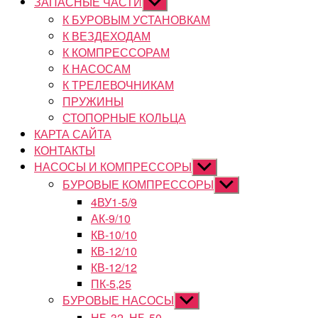
ЗАПАСНЫЕ ЧАСТИ
Показывать
подменю
К БУРОВЫМ УСТАНОВКАМ
К ВЕЗДЕХОДАМ
К КОМПРЕССОРАМ
К НАСОСАМ
К ТРЕЛЕВОЧНИКАМ
ПРУЖИНЫ
СТОПОРНЫЕ КОЛЬЦА
КАРТА САЙТА
КОНТАКТЫ
НАСОСЫ И КОМПРЕССОРЫ
Показывать
подменю
БУРОВЫЕ КОМПРЕССОРЫ
Показывать
подменю
4ВУ1-5/9
АК-9/10
КВ-10/10
КВ-12/10
КВ-12/12
ПК-5,25
БУРОВЫЕ НАСОСЫ
Показывать
подменю
НБ-32, НБ-50