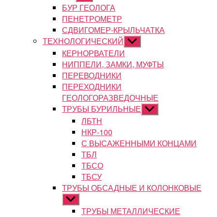
подменю
БУР ГЕОЛОГА
ПЕНЕТРОМЕТР
СДВИГОМЕР-КРЫЛЬЧАТКА
ТЕХНОЛОГИЧЕСКИЙ
Показывать
подменю
КЕРНОРВАТЕЛИ
НИППЕЛИ, ЗАМКИ, МУФТЫ
ПЕРЕВОДНИКИ
ПЕРЕХОДНИКИ
ГЕОЛОГОРАЗВЕДОЧНЫЕ
ТРУБЫ БУРИЛЬНЫЕ
Показывать
подменю
ЛБТН
НКР-100
С ВЫСАЖЕННЫМИ КОНЦАМИ
ТБЛ
ТБСО
ТБСУ
ТРУБЫ ОБСАДНЫЕ И КОЛОНКОВЫЕ
Показывать
подменю
ТРУБЫ МЕТАЛЛИЧЕСКИЕ