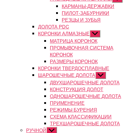
подменю
КАРМАНЫ-ДЕРЖАВКИ
ПИЛОТ-ЗАБУРНИКИ
РЕЗЦЫ И ЗУБЬЯ
ДОЛОТА PDC
КОРОНКИ АЛМАЗНЫЕ
Показывать
подменю
МАТРИЦА КОРОНОК
ПРОМЫВОЧНАЯ СИСТЕМА
КОРОНОК
РАЗМЕРЫ КОРОНОК
КОРОНКИ ТВЕРДОСПЛАВНЫЕ
ШАРОШЕЧНЫЕ ДОЛОТА
Показывать
подменю
ДВУХШАРОШЕЧНЫЕ ДОЛОТА
КОНСТРУКЦИЯ ДОЛОТ
ОДНОШАРОШЕЧНЫЕ ДОЛОТА
ПРИМЕНЕНИЕ
РЕЖИМЫ БУРЕНИЯ
СХЕМА КЛАССИФИКАЦИИ
ТРЕХШАРОШЕЧНЫЕ ДОЛОТА
РУЧНОЙ
Показывать