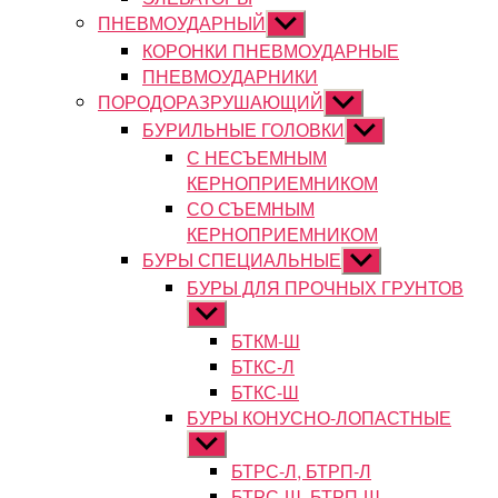
ПНЕВМОУДАРНЫЙ
Показывать
подменю
КОРОНКИ ПНЕВМОУДАРНЫЕ
ПНЕВМОУДАРНИКИ
ПОРОДОРАЗРУШАЮЩИЙ
Показывать
подменю
БУРИЛЬНЫЕ ГОЛОВКИ
Показывать
подменю
С НЕСЪЕМНЫМ
КЕРНОПРИЕМНИКОМ
СО СЪЕМНЫМ
КЕРНОПРИЕМНИКОМ
БУРЫ СПЕЦИАЛЬНЫЕ
Показывать
подменю
БУРЫ ДЛЯ ПРОЧНЫХ ГРУНТОВ
Показывать
подменю
БТКМ-Ш
БТКС-Л
БТКС-Ш
БУРЫ КОНУСНО-ЛОПАСТНЫЕ
Показывать
подменю
БТРС-Л, БТРП-Л
БТРС-Ш, БТРП-Ш