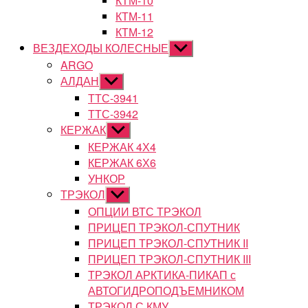
КТМ-10
КТМ-11
КТМ-12
ВЕЗДЕХОДЫ КОЛЕСНЫЕ
Показывать
подменю
ARGO
АЛДАН
Показывать
подменю
ТТС-3941
ТТС-3942
КЕРЖАК
Показывать
подменю
КЕРЖАК 4Х4
КЕРЖАК 6Х6
УНКОР
ТРЭКОЛ
Показывать
подменю
ОПЦИИ ВТС ТРЭКОЛ
ПРИЦЕП ТРЭКОЛ-СПУТНИК
ПРИЦЕП ТРЭКОЛ-СПУТНИК II
ПРИЦЕП ТРЭКОЛ-СПУТНИК III
ТРЭКОЛ АРКТИКА-ПИКАП с
АВТОГИДРОПОДЪЕМНИКОМ
ТРЭКОЛ С КМУ