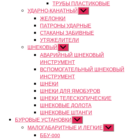
ТРУБЫ ПЛАСТИКОВЫЕ
УДАРНО-КАНАТНЫЙ
Показывать
подменю
ЖЕЛОНКИ
ПАТРОНЫ УДАРНЫЕ
СТАКАНЫ ЗАБИВНЫЕ
УТЯЖЕЛИТЕЛИ
ШНЕКОВЫЙ
Показывать
подменю
АВАРИЙНЫЙ ШНЕКОВЫЙ
ИНСТРУМЕНТ
ВСПОМОГАТЕЛЬНЫЙ ШНЕКОВЫЙ
ИНСТРУМЕНТ
ШНЕКИ
ШНЕКИ ДЛЯ ЯМОБУРОВ
ШНЕКИ ТЕЛЕСКОПИЧЕСКИЕ
ШНЕКОВЫЕ ДОЛОТА
ШНЕКОВЫЕ ШТАНГИ
БУРОВЫЕ УСТАНОВКИ
Показывать
подменю
МАЛОГАБАРИТНЫЕ И ЛЕГКИЕ
Показывать
подменю
ББУ-000