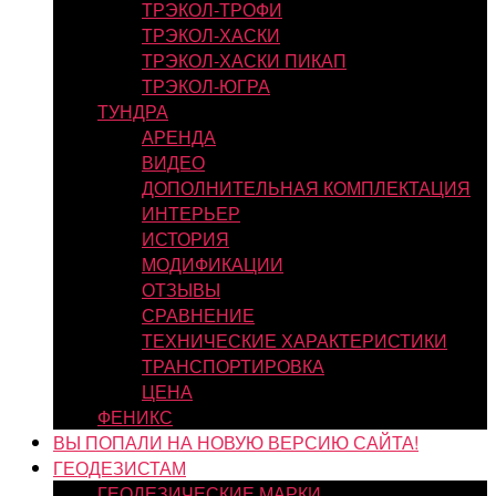
ТРЭКОЛ-ТРОФИ
ТРЭКОЛ-ХАСКИ
ТРЭКОЛ-ХАСКИ ПИКАП
ТРЭКОЛ-ЮГРА
ТУНДРА
АРЕНДА
ВИДЕО
ДОПОЛНИТЕЛЬНАЯ КОМПЛЕКТАЦИЯ
ИНТЕРЬЕР
ИСТОРИЯ
МОДИФИКАЦИИ
ОТЗЫВЫ
СРАВНЕНИЕ
ТЕХНИЧЕСКИЕ ХАРАКТЕРИСТИКИ
ТРАНСПОРТИРОВКА
ЦЕНА
ФЕНИКС
ВЫ ПОПАЛИ НА НОВУЮ ВЕРСИЮ САЙТА!
ГЕОДЕЗИСТАМ
ГЕОДЕЗИЧЕСКИЕ МАРКИ