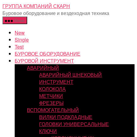
Перейти
ГРУППА КОМПАНИЙ СКАРН
к
Буровое оборудование и вездеходная техника
содержимому
Меню
New
Single
Test
БУРОВОЕ ОБОРУДОВАНИЕ
БУРОВОЙ ИНСТРУМЕНТ
АВАРИЙНЫЙ
АВАРИЙНЫЙ ШНЕКОВЫЙ
ИНСТРУМЕНТ
КОЛОКОЛА
МЕТЧИКИ
ФРЕЗЕРЫ
ВСПОМОГАТЕЛЬНЫЙ
ВИЛКИ ПОДКЛАДНЫЕ
ГОЛОВКИ УНИВЕРСАЛЬНЫЕ
КЛЮЧИ