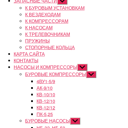
ЗАПАСНЫЕ ЧАСТИ
Показывать
подменю
К БУРОВЫМ УСТАНОВКАМ
К ВЕЗДЕХОДАМ
К КОМПРЕССОРАМ
К НАСОСАМ
К ТРЕЛЕВОЧНИКАМ
ПРУЖИНЫ
СТОПОРНЫЕ КОЛЬЦА
КАРТА САЙТА
КОНТАКТЫ
НАСОСЫ И КОМПРЕССОРЫ
Показывать
подменю
БУРОВЫЕ КОМПРЕССОРЫ
Показывать
подменю
4ВУ1-5/9
АК-9/10
КВ-10/10
КВ-12/10
КВ-12/12
ПК-5,25
БУРОВЫЕ НАСОСЫ
Показывать
подменю
НБ-32, НБ-50