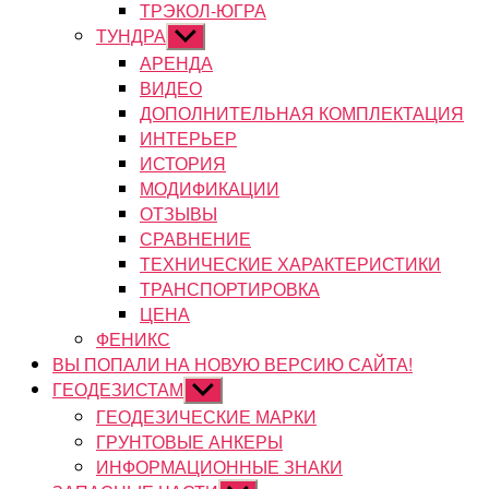
ТРЭКОЛ-ЮГРА
ТУНДРА
Показывать
подменю
АРЕНДА
ВИДЕО
ДОПОЛНИТЕЛЬНАЯ КОМПЛЕКТАЦИЯ
ИНТЕРЬЕР
ИСТОРИЯ
МОДИФИКАЦИИ
ОТЗЫВЫ
СРАВНЕНИЕ
ТЕХНИЧЕСКИЕ ХАРАКТЕРИСТИКИ
ТРАНСПОРТИРОВКА
ЦЕНА
ФЕНИКС
ВЫ ПОПАЛИ НА НОВУЮ ВЕРСИЮ САЙТА!
ГЕОДЕЗИСТАМ
Показывать
подменю
ГЕОДЕЗИЧЕСКИЕ МАРКИ
ГРУНТОВЫЕ АНКЕРЫ
ИНФОРМАЦИОННЫЕ ЗНАКИ