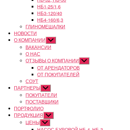
НБ1-25/1,6
НБ3-120/40
НБ4-160/6,3
ГЛИНОМЕШАЛКИ
НОВОСТИ
О КОМПАНИИ
Показывать
подменю
ВАКАНСИИ
О НАС
ОТЗЫВЫ О КОМПАНИИ
Показывать
подменю
ОТ АРЕНДАТОРОВ
ОТ ПОКУПАТЕЛЕЙ
СОУТ
ПАРТНЕРЫ
Показывать
подменю
ПОКУПАТЕЛИ
ПОСТАВЩИКИ
ПОРТФОЛИО
ПРОДУКЦИЯ
Показывать
подменю
ЦЕНЫ
Показывать
подменю
НАСОС БУРОВОЙ НБ-4, НБ-3