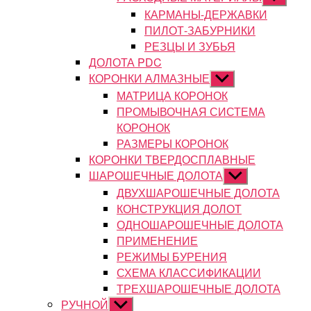
подменю
КАРМАНЫ-ДЕРЖАВКИ
ПИЛОТ-ЗАБУРНИКИ
РЕЗЦЫ И ЗУБЬЯ
ДОЛОТА PDC
КОРОНКИ АЛМАЗНЫЕ
Показывать
подменю
МАТРИЦА КОРОНОК
ПРОМЫВОЧНАЯ СИСТЕМА
КОРОНОК
РАЗМЕРЫ КОРОНОК
КОРОНКИ ТВЕРДОСПЛАВНЫЕ
ШАРОШЕЧНЫЕ ДОЛОТА
Показывать
подменю
ДВУХШАРОШЕЧНЫЕ ДОЛОТА
КОНСТРУКЦИЯ ДОЛОТ
ОДНОШАРОШЕЧНЫЕ ДОЛОТА
ПРИМЕНЕНИЕ
РЕЖИМЫ БУРЕНИЯ
СХЕМА КЛАССИФИКАЦИИ
ТРЕХШАРОШЕЧНЫЕ ДОЛОТА
РУЧНОЙ
Показывать