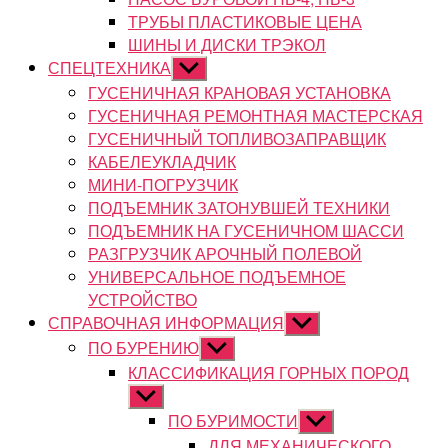
ТРУБЫ ПЛАСТИКОВЫЕ ЦЕНА
ШИНЫ И ДИСКИ ТРЭКОЛ
СПЕЦТЕХНИКА
Показывать
подменю
ГУСЕНИЧНАЯ КРАНОВАЯ УСТАНОВКА
ГУСЕНИЧНАЯ РЕМОНТНАЯ МАСТЕРСКАЯ
ГУСЕНИЧНЫЙ ТОПЛИВОЗАПРАВЩИК
КАБЕЛЕУКЛАДЧИК
МИНИ-ПОГРУЗЧИК
ПОДЪЕМНИК ЗАТОНУВШЕЙ ТЕХНИКИ
ПОДЪЕМНИК НА ГУСЕНИЧНОМ ШАССИ
РАЗГРУЗЧИК АРОЧНЫЙ ПОЛЕВОЙ
УНИВЕРСАЛЬНОЕ ПОДЪЕМНОЕ
УСТРОЙСТВО
СПРАВОЧНАЯ ИНФОРМАЦИЯ
Показывать
подменю
ПО БУРЕНИЮ
Показывать
подменю
КЛАССИФИКАЦИЯ ГОРНЫХ ПОРОД
Показывать
подменю
ПО БУРИМОСТИ
Показывать
подменю
ДЛЯ МЕХАНИЧЕСКОГО