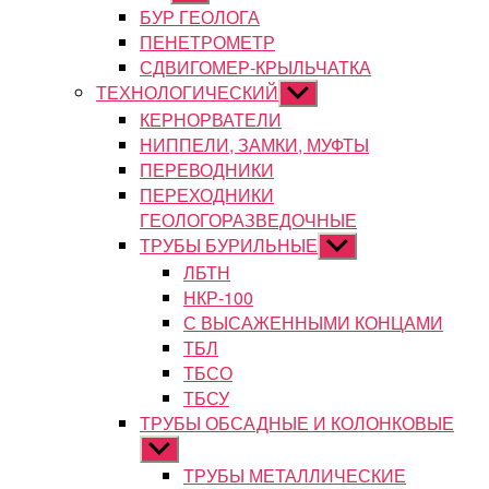
подменю
БУР ГЕОЛОГА
ПЕНЕТРОМЕТР
СДВИГОМЕР-КРЫЛЬЧАТКА
ТЕХНОЛОГИЧЕСКИЙ
Показывать
подменю
КЕРНОРВАТЕЛИ
НИППЕЛИ, ЗАМКИ, МУФТЫ
ПЕРЕВОДНИКИ
ПЕРЕХОДНИКИ
ГЕОЛОГОРАЗВЕДОЧНЫЕ
ТРУБЫ БУРИЛЬНЫЕ
Показывать
подменю
ЛБТН
НКР-100
С ВЫСАЖЕННЫМИ КОНЦАМИ
ТБЛ
ТБСО
ТБСУ
ТРУБЫ ОБСАДНЫЕ И КОЛОНКОВЫЕ
Показывать
подменю
ТРУБЫ МЕТАЛЛИЧЕСКИЕ