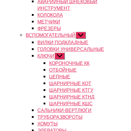
АВАРИЙНЫЙ ШНЕКОВЫЙ
ИНСТРУМЕНТ
КОЛОКОЛА
МЕТЧИКИ
ФРЕЗЕРЫ
ВСПОМОГАТЕЛЬНЫЙ
Показывать
подменю
ВИЛКИ ПОДКЛАДНЫЕ
ГОЛОВКИ УНИВЕРСАЛЬНЫЕ
КЛЮЧИ
Показывать
подменю
КОРОНОЧНЫЕ КК
ОТБОЙНЫЕ
ЦЕПНЫЕ
ШАРНИРНЫЕ КОТ
ШАРНИРНЫЕ КТГУ
ШАРНИРНЫЕ КТНД
ШАРНИРНЫЕ КШС
САЛЬНИКИ-ВЕРТЛЮГИ
ТРУБОРАЗВОРОТЫ
ХОМУТЫ
ЭЛЕВАТОРЫ