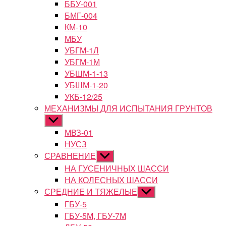
ББУ-001
БМГ-004
КМ-10
МБУ
УБГМ-1Л
УБГМ-1М
УБШМ-1-13
УБШМ-1-20
УКБ-12/25
МЕХАНИЗМЫ ДЛЯ ИСПЫТАНИЯ ГРУНТОВ
Показывать
подменю
МВЗ-01
НУСЗ
СРАВНЕНИЕ
Показывать
подменю
НА ГУСЕНИЧНЫХ ШАССИ
НА КОЛЕСНЫХ ШАССИ
СРЕДНИЕ И ТЯЖЕЛЫЕ
Показывать
подменю
ГБУ-5
ГБУ-5М, ГБУ-7М