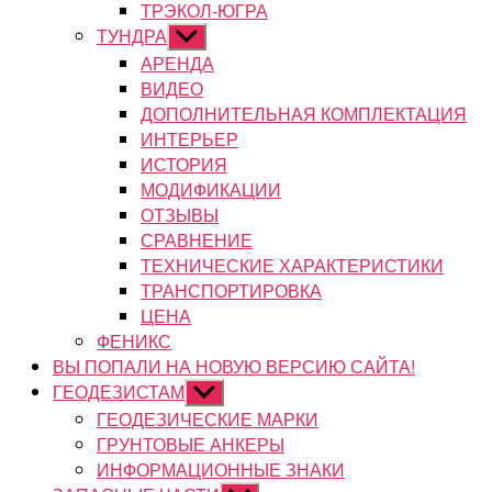
ТРЭКОЛ-ЮГРА
ТУНДРА
Показывать
подменю
АРЕНДА
ВИДЕО
ДОПОЛНИТЕЛЬНАЯ КОМПЛЕКТАЦИЯ
ИНТЕРЬЕР
ИСТОРИЯ
МОДИФИКАЦИИ
ОТЗЫВЫ
СРАВНЕНИЕ
ТЕХНИЧЕСКИЕ ХАРАКТЕРИСТИКИ
ТРАНСПОРТИРОВКА
ЦЕНА
ФЕНИКС
ВЫ ПОПАЛИ НА НОВУЮ ВЕРСИЮ САЙТА!
ГЕОДЕЗИСТАМ
Показывать
подменю
ГЕОДЕЗИЧЕСКИЕ МАРКИ
ГРУНТОВЫЕ АНКЕРЫ
ИНФОРМАЦИОННЫЕ ЗНАКИ