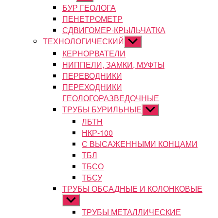
подменю
БУР ГЕОЛОГА
ПЕНЕТРОМЕТР
СДВИГОМЕР-КРЫЛЬЧАТКА
ТЕХНОЛОГИЧЕСКИЙ
Показывать
подменю
КЕРНОРВАТЕЛИ
НИППЕЛИ, ЗАМКИ, МУФТЫ
ПЕРЕВОДНИКИ
ПЕРЕХОДНИКИ
ГЕОЛОГОРАЗВЕДОЧНЫЕ
ТРУБЫ БУРИЛЬНЫЕ
Показывать
подменю
ЛБТН
НКР-100
С ВЫСАЖЕННЫМИ КОНЦАМИ
ТБЛ
ТБСО
ТБСУ
ТРУБЫ ОБСАДНЫЕ И КОЛОНКОВЫЕ
Показывать
подменю
ТРУБЫ МЕТАЛЛИЧЕСКИЕ