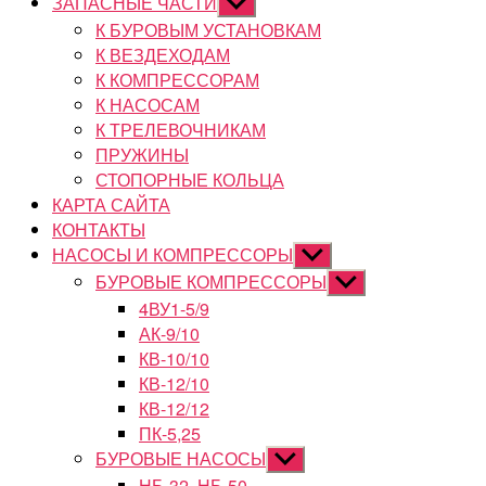
ЗАПАСНЫЕ ЧАСТИ
Показывать
подменю
К БУРОВЫМ УСТАНОВКАМ
К ВЕЗДЕХОДАМ
К КОМПРЕССОРАМ
К НАСОСАМ
К ТРЕЛЕВОЧНИКАМ
ПРУЖИНЫ
СТОПОРНЫЕ КОЛЬЦА
КАРТА САЙТА
КОНТАКТЫ
НАСОСЫ И КОМПРЕССОРЫ
Показывать
подменю
БУРОВЫЕ КОМПРЕССОРЫ
Показывать
подменю
4ВУ1-5/9
АК-9/10
КВ-10/10
КВ-12/10
КВ-12/12
ПК-5,25
БУРОВЫЕ НАСОСЫ
Показывать
подменю
НБ-32, НБ-50