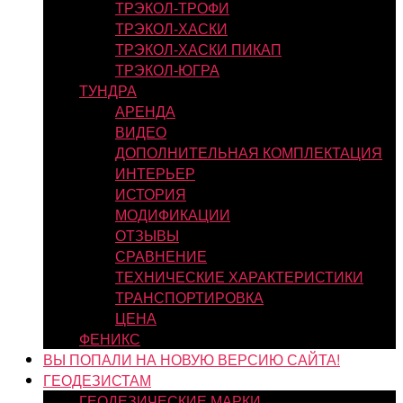
ТРЭКОЛ-ТРОФИ
ТРЭКОЛ-ХАСКИ
ТРЭКОЛ-ХАСКИ ПИКАП
ТРЭКОЛ-ЮГРА
ТУНДРА
АРЕНДА
ВИДЕО
ДОПОЛНИТЕЛЬНАЯ КОМПЛЕКТАЦИЯ
ИНТЕРЬЕР
ИСТОРИЯ
МОДИФИКАЦИИ
ОТЗЫВЫ
СРАВНЕНИЕ
ТЕХНИЧЕСКИЕ ХАРАКТЕРИСТИКИ
ТРАНСПОРТИРОВКА
ЦЕНА
ФЕНИКС
ВЫ ПОПАЛИ НА НОВУЮ ВЕРСИЮ САЙТА!
ГЕОДЕЗИСТАМ
ГЕОДЕЗИЧЕСКИЕ МАРКИ