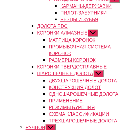
подменю
КАРМАНЫ-ДЕРЖАВКИ
ПИЛОТ-ЗАБУРНИКИ
РЕЗЦЫ И ЗУБЬЯ
ДОЛОТА PDC
КОРОНКИ АЛМАЗНЫЕ
Показывать
подменю
МАТРИЦА КОРОНОК
ПРОМЫВОЧНАЯ СИСТЕМА
КОРОНОК
РАЗМЕРЫ КОРОНОК
КОРОНКИ ТВЕРДОСПЛАВНЫЕ
ШАРОШЕЧНЫЕ ДОЛОТА
Показывать
подменю
ДВУХШАРОШЕЧНЫЕ ДОЛОТА
КОНСТРУКЦИЯ ДОЛОТ
ОДНОШАРОШЕЧНЫЕ ДОЛОТА
ПРИМЕНЕНИЕ
РЕЖИМЫ БУРЕНИЯ
СХЕМА КЛАССИФИКАЦИИ
ТРЕХШАРОШЕЧНЫЕ ДОЛОТА
РУЧНОЙ
Показывать