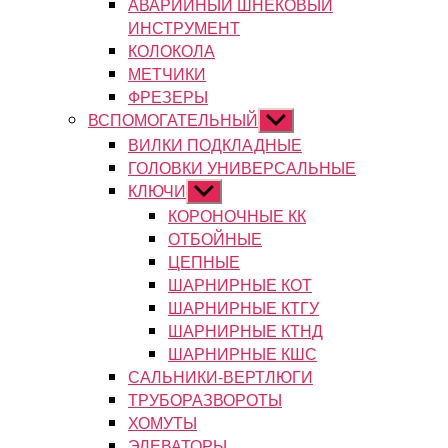
АВАРИЙНЫЙ ШНЕКОВЫЙ
ИНСТРУМЕНТ
КОЛОКОЛА
МЕТЧИКИ
ФРЕЗЕРЫ
ВСПОМОГАТЕЛЬНЫЙ
Показывать
подменю
ВИЛКИ ПОДКЛАДНЫЕ
ГОЛОВКИ УНИВЕРСАЛЬНЫЕ
КЛЮЧИ
Показывать
подменю
КОРОНОЧНЫЕ КК
ОТБОЙНЫЕ
ЦЕПНЫЕ
ШАРНИРНЫЕ КОТ
ШАРНИРНЫЕ КТГУ
ШАРНИРНЫЕ КТНД
ШАРНИРНЫЕ КШС
САЛЬНИКИ-ВЕРТЛЮГИ
ТРУБОРАЗВОРОТЫ
ХОМУТЫ
ЭЛЕВАТОРЫ