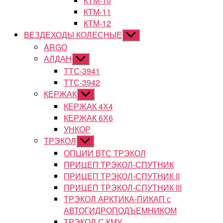
КТМ-10
КТМ-11
КТМ-12
ВЕЗДЕХОДЫ КОЛЕСНЫЕ
Показывать
подменю
ARGO
АЛДАН
Показывать
подменю
ТТС-3941
ТТС-3942
КЕРЖАК
Показывать
подменю
КЕРЖАК 4Х4
КЕРЖАК 6Х6
УНКОР
ТРЭКОЛ
Показывать
подменю
ОПЦИИ ВТС ТРЭКОЛ
ПРИЦЕП ТРЭКОЛ-СПУТНИК
ПРИЦЕП ТРЭКОЛ-СПУТНИК II
ПРИЦЕП ТРЭКОЛ-СПУТНИК III
ТРЭКОЛ АРКТИКА-ПИКАП с
АВТОГИДРОПОДЪЕМНИКОМ
ТРЭКОЛ С КМУ