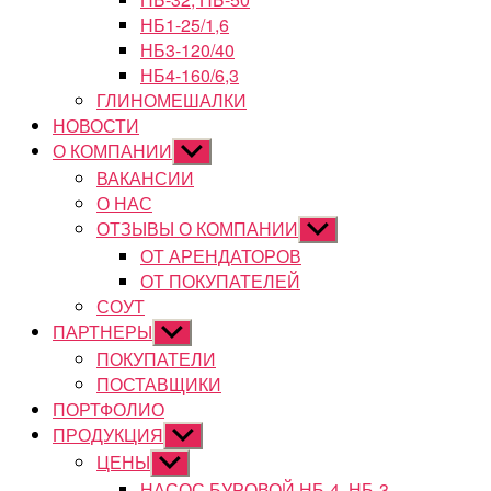
НБ1-25/1,6
НБ3-120/40
НБ4-160/6,3
ГЛИНОМЕШАЛКИ
НОВОСТИ
О КОМПАНИИ
Показывать
подменю
ВАКАНСИИ
О НАС
ОТЗЫВЫ О КОМПАНИИ
Показывать
подменю
ОТ АРЕНДАТОРОВ
ОТ ПОКУПАТЕЛЕЙ
СОУТ
ПАРТНЕРЫ
Показывать
подменю
ПОКУПАТЕЛИ
ПОСТАВЩИКИ
ПОРТФОЛИО
ПРОДУКЦИЯ
Показывать
подменю
ЦЕНЫ
Показывать
подменю
НАСОС БУРОВОЙ НБ-4, НБ-3