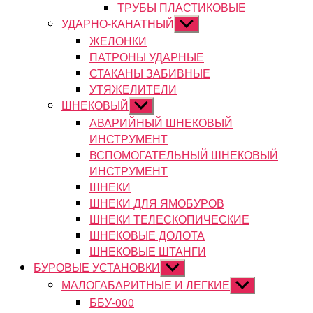
ТРУБЫ ПЛАСТИКОВЫЕ
УДАРНО-КАНАТНЫЙ
Показывать
подменю
ЖЕЛОНКИ
ПАТРОНЫ УДАРНЫЕ
СТАКАНЫ ЗАБИВНЫЕ
УТЯЖЕЛИТЕЛИ
ШНЕКОВЫЙ
Показывать
подменю
АВАРИЙНЫЙ ШНЕКОВЫЙ
ИНСТРУМЕНТ
ВСПОМОГАТЕЛЬНЫЙ ШНЕКОВЫЙ
ИНСТРУМЕНТ
ШНЕКИ
ШНЕКИ ДЛЯ ЯМОБУРОВ
ШНЕКИ ТЕЛЕСКОПИЧЕСКИЕ
ШНЕКОВЫЕ ДОЛОТА
ШНЕКОВЫЕ ШТАНГИ
БУРОВЫЕ УСТАНОВКИ
Показывать
подменю
МАЛОГАБАРИТНЫЕ И ЛЕГКИЕ
Показывать
подменю
ББУ-000