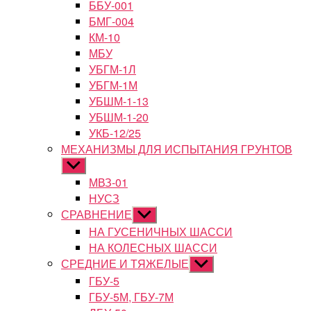
ББУ-001
БМГ-004
КМ-10
МБУ
УБГМ-1Л
УБГМ-1М
УБШМ-1-13
УБШМ-1-20
УКБ-12/25
МЕХАНИЗМЫ ДЛЯ ИСПЫТАНИЯ ГРУНТОВ
Показывать
подменю
МВЗ-01
НУСЗ
СРАВНЕНИЕ
Показывать
подменю
НА ГУСЕНИЧНЫХ ШАССИ
НА КОЛЕСНЫХ ШАССИ
СРЕДНИЕ И ТЯЖЕЛЫЕ
Показывать
подменю
ГБУ-5
ГБУ-5М, ГБУ-7М