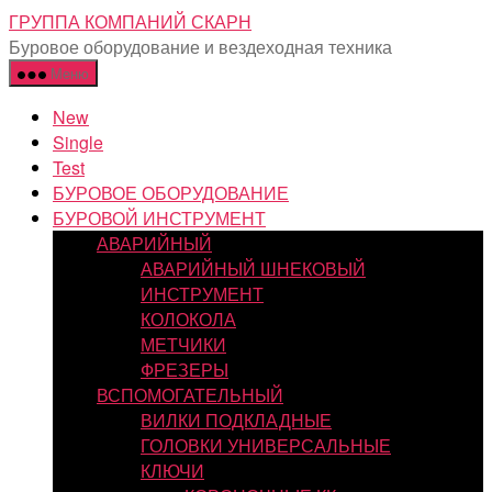
Перейти
ГРУППА КОМПАНИЙ СКАРН
к
Буровое оборудование и вездеходная техника
содержимому
Меню
New
Single
Test
БУРОВОЕ ОБОРУДОВАНИЕ
БУРОВОЙ ИНСТРУМЕНТ
АВАРИЙНЫЙ
АВАРИЙНЫЙ ШНЕКОВЫЙ
ИНСТРУМЕНТ
КОЛОКОЛА
МЕТЧИКИ
ФРЕЗЕРЫ
ВСПОМОГАТЕЛЬНЫЙ
ВИЛКИ ПОДКЛАДНЫЕ
ГОЛОВКИ УНИВЕРСАЛЬНЫЕ
КЛЮЧИ