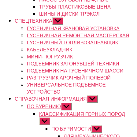
ТРУБЫ ПЛАСТИКОВЫЕ ЦЕНА
ШИНЫ И ДИСКИ ТРЭКОЛ
СПЕЦТЕХНИКА
Показывать
подменю
ГУСЕНИЧНАЯ КРАНОВАЯ УСТАНОВКА
ГУСЕНИЧНАЯ РЕМОНТНАЯ МАСТЕРСКАЯ
ГУСЕНИЧНЫЙ ТОПЛИВОЗАПРАВЩИК
КАБЕЛЕУКЛАДЧИК
МИНИ-ПОГРУЗЧИК
ПОДЪЕМНИК ЗАТОНУВШЕЙ ТЕХНИКИ
ПОДЪЕМНИК НА ГУСЕНИЧНОМ ШАССИ
РАЗГРУЗЧИК АРОЧНЫЙ ПОЛЕВОЙ
УНИВЕРСАЛЬНОЕ ПОДЪЕМНОЕ
УСТРОЙСТВО
СПРАВОЧНАЯ ИНФОРМАЦИЯ
Показывать
подменю
ПО БУРЕНИЮ
Показывать
подменю
КЛАССИФИКАЦИЯ ГОРНЫХ ПОРОД
Показывать
подменю
ПО БУРИМОСТИ
Показывать
подменю
ДЛЯ МЕХАНИЧЕСКОГО