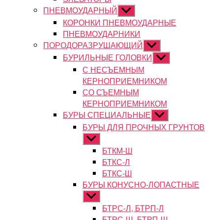
ПНЕВМОУДАРНЫЙ
Показывать
подменю
КОРОНКИ ПНЕВМОУДАРНЫЕ
ПНЕВМОУДАРНИКИ
ПОРОДОРАЗРУШАЮЩИЙ
Показывать
подменю
БУРИЛЬНЫЕ ГОЛОВКИ
Показывать
подменю
С НЕСЪЕМНЫМ
КЕРНОПРИЕМНИКОМ
СО СЪЕМНЫМ
КЕРНОПРИЕМНИКОМ
БУРЫ СПЕЦИАЛЬНЫЕ
Показывать
подменю
БУРЫ ДЛЯ ПРОЧНЫХ ГРУНТОВ
Показывать
подменю
БТКМ-Ш
БТКС-Л
БТКС-Ш
БУРЫ КОНУСНО-ЛОПАСТНЫЕ
Показывать
подменю
БТРС-Л, БТРП-Л
БТРС-Ш, БТРП-Ш