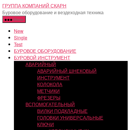
Перейти
ГРУППА КОМПАНИЙ СКАРН
к
Буровое оборудование и вездеходная техника
содержимому
Меню
New
Single
Test
БУРОВОЕ ОБОРУДОВАНИЕ
БУРОВОЙ ИНСТРУМЕНТ
АВАРИЙНЫЙ
АВАРИЙНЫЙ ШНЕКОВЫЙ
ИНСТРУМЕНТ
КОЛОКОЛА
МЕТЧИКИ
ФРЕЗЕРЫ
ВСПОМОГАТЕЛЬНЫЙ
ВИЛКИ ПОДКЛАДНЫЕ
ГОЛОВКИ УНИВЕРСАЛЬНЫЕ
КЛЮЧИ