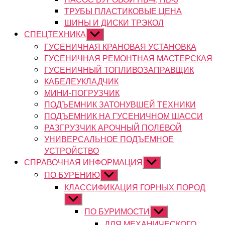
ТРУБЫ ПЛАСТИКОВЫЕ ЦЕНА
ШИНЫ И ДИСКИ ТРЭКОЛ
СПЕЦТЕХНИКА
Показывать
подменю
ГУСЕНИЧНАЯ КРАНОВАЯ УСТАНОВКА
ГУСЕНИЧНАЯ РЕМОНТНАЯ МАСТЕРСКАЯ
ГУСЕНИЧНЫЙ ТОПЛИВОЗАПРАВЩИК
КАБЕЛЕУКЛАДЧИК
МИНИ-ПОГРУЗЧИК
ПОДЪЕМНИК ЗАТОНУВШЕЙ ТЕХНИКИ
ПОДЪЕМНИК НА ГУСЕНИЧНОМ ШАССИ
РАЗГРУЗЧИК АРОЧНЫЙ ПОЛЕВОЙ
УНИВЕРСАЛЬНОЕ ПОДЪЕМНОЕ
УСТРОЙСТВО
СПРАВОЧНАЯ ИНФОРМАЦИЯ
Показывать
подменю
ПО БУРЕНИЮ
Показывать
подменю
КЛАССИФИКАЦИЯ ГОРНЫХ ПОРОД
Показывать
подменю
ПО БУРИМОСТИ
Показывать
подменю
ДЛЯ МЕХАНИЧЕСКОГО