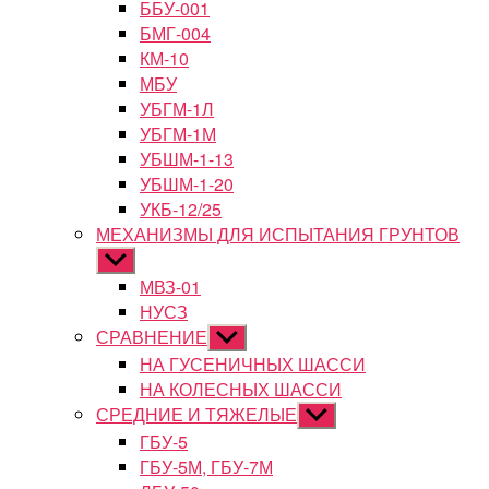
ББУ-001
БМГ-004
КМ-10
МБУ
УБГМ-1Л
УБГМ-1М
УБШМ-1-13
УБШМ-1-20
УКБ-12/25
МЕХАНИЗМЫ ДЛЯ ИСПЫТАНИЯ ГРУНТОВ
Показывать
подменю
МВЗ-01
НУСЗ
СРАВНЕНИЕ
Показывать
подменю
НА ГУСЕНИЧНЫХ ШАССИ
НА КОЛЕСНЫХ ШАССИ
СРЕДНИЕ И ТЯЖЕЛЫЕ
Показывать
подменю
ГБУ-5
ГБУ-5М, ГБУ-7М