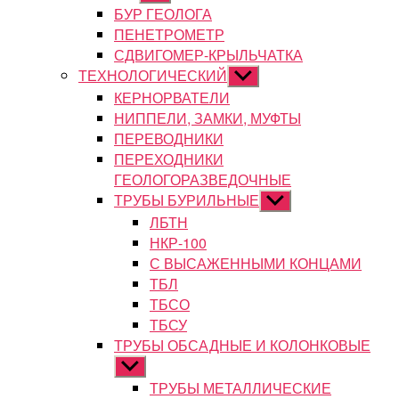
подменю
БУР ГЕОЛОГА
ПЕНЕТРОМЕТР
СДВИГОМЕР-КРЫЛЬЧАТКА
ТЕХНОЛОГИЧЕСКИЙ
Показывать
подменю
КЕРНОРВАТЕЛИ
НИППЕЛИ, ЗАМКИ, МУФТЫ
ПЕРЕВОДНИКИ
ПЕРЕХОДНИКИ
ГЕОЛОГОРАЗВЕДОЧНЫЕ
ТРУБЫ БУРИЛЬНЫЕ
Показывать
подменю
ЛБТН
НКР-100
С ВЫСАЖЕННЫМИ КОНЦАМИ
ТБЛ
ТБСО
ТБСУ
ТРУБЫ ОБСАДНЫЕ И КОЛОНКОВЫЕ
Показывать
подменю
ТРУБЫ МЕТАЛЛИЧЕСКИЕ