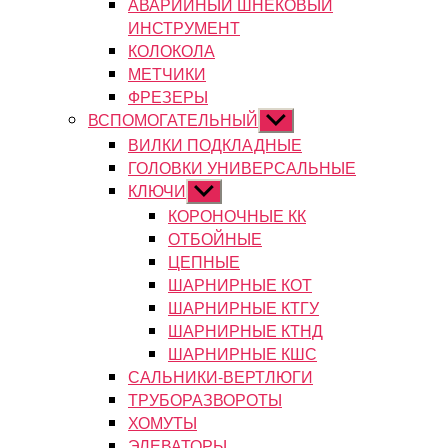
АВАРИЙНЫЙ ШНЕКОВЫЙ
ИНСТРУМЕНТ
КОЛОКОЛА
МЕТЧИКИ
ФРЕЗЕРЫ
ВСПОМОГАТЕЛЬНЫЙ
Показывать
подменю
ВИЛКИ ПОДКЛАДНЫЕ
ГОЛОВКИ УНИВЕРСАЛЬНЫЕ
КЛЮЧИ
Показывать
подменю
КОРОНОЧНЫЕ КК
ОТБОЙНЫЕ
ЦЕПНЫЕ
ШАРНИРНЫЕ КОТ
ШАРНИРНЫЕ КТГУ
ШАРНИРНЫЕ КТНД
ШАРНИРНЫЕ КШС
САЛЬНИКИ-ВЕРТЛЮГИ
ТРУБОРАЗВОРОТЫ
ХОМУТЫ
ЭЛЕВАТОРЫ