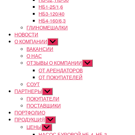
НБ1-25/1,6
НБ3-120/40
НБ4-160/6,3
ГЛИНОМЕШАЛКИ
НОВОСТИ
О КОМПАНИИ
Показывать
подменю
ВАКАНСИИ
О НАС
ОТЗЫВЫ О КОМПАНИИ
Показывать
подменю
ОТ АРЕНДАТОРОВ
ОТ ПОКУПАТЕЛЕЙ
СОУТ
ПАРТНЕРЫ
Показывать
подменю
ПОКУПАТЕЛИ
ПОСТАВЩИКИ
ПОРТФОЛИО
ПРОДУКЦИЯ
Показывать
подменю
ЦЕНЫ
Показывать
подменю
НАСОС БУРОВОЙ НБ-4, НБ-3