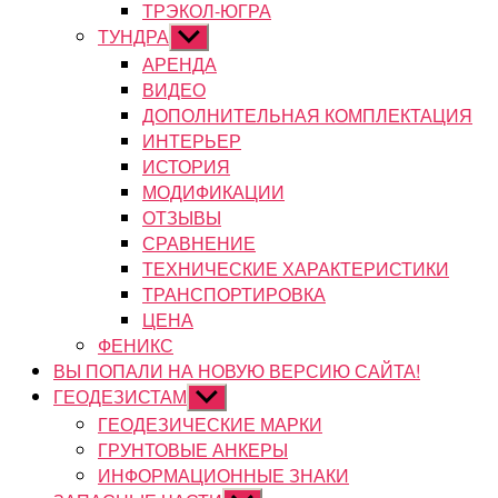
ТРЭКОЛ-ЮГРА
ТУНДРА
Показывать
подменю
АРЕНДА
ВИДЕО
ДОПОЛНИТЕЛЬНАЯ КОМПЛЕКТАЦИЯ
ИНТЕРЬЕР
ИСТОРИЯ
МОДИФИКАЦИИ
ОТЗЫВЫ
СРАВНЕНИЕ
ТЕХНИЧЕСКИЕ ХАРАКТЕРИСТИКИ
ТРАНСПОРТИРОВКА
ЦЕНА
ФЕНИКС
ВЫ ПОПАЛИ НА НОВУЮ ВЕРСИЮ САЙТА!
ГЕОДЕЗИСТАМ
Показывать
подменю
ГЕОДЕЗИЧЕСКИЕ МАРКИ
ГРУНТОВЫЕ АНКЕРЫ
ИНФОРМАЦИОННЫЕ ЗНАКИ