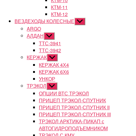
КТМ-10
КТМ-11
КТМ-12
ВЕЗДЕХОДЫ КОЛЕСНЫЕ
Показывать
подменю
ARGO
АЛДАН
Показывать
подменю
ТТС-3941
ТТС-3942
КЕРЖАК
Показывать
подменю
КЕРЖАК 4Х4
КЕРЖАК 6Х6
УНКОР
ТРЭКОЛ
Показывать
подменю
ОПЦИИ ВТС ТРЭКОЛ
ПРИЦЕП ТРЭКОЛ-СПУТНИК
ПРИЦЕП ТРЭКОЛ-СПУТНИК II
ПРИЦЕП ТРЭКОЛ-СПУТНИК III
ТРЭКОЛ АРКТИКА-ПИКАП с
АВТОГИДРОПОДЪЕМНИКОМ
ТРЭКОЛ С КМУ