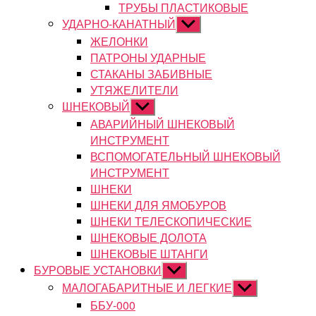
ТРУБЫ ПЛАСТИКОВЫЕ
УДАРНО-КАНАТНЫЙ
Показывать
подменю
ЖЕЛОНКИ
ПАТРОНЫ УДАРНЫЕ
СТАКАНЫ ЗАБИВНЫЕ
УТЯЖЕЛИТЕЛИ
ШНЕКОВЫЙ
Показывать
подменю
АВАРИЙНЫЙ ШНЕКОВЫЙ
ИНСТРУМЕНТ
ВСПОМОГАТЕЛЬНЫЙ ШНЕКОВЫЙ
ИНСТРУМЕНТ
ШНЕКИ
ШНЕКИ ДЛЯ ЯМОБУРОВ
ШНЕКИ ТЕЛЕСКОПИЧЕСКИЕ
ШНЕКОВЫЕ ДОЛОТА
ШНЕКОВЫЕ ШТАНГИ
БУРОВЫЕ УСТАНОВКИ
Показывать
подменю
МАЛОГАБАРИТНЫЕ И ЛЕГКИЕ
Показывать
подменю
ББУ-000