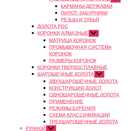
подменю
КАРМАНЫ-ДЕРЖАВКИ
ПИЛОТ-ЗАБУРНИКИ
РЕЗЦЫ И ЗУБЬЯ
ДОЛОТА PDC
КОРОНКИ АЛМАЗНЫЕ
Показывать
подменю
МАТРИЦА КОРОНОК
ПРОМЫВОЧНАЯ СИСТЕМА
КОРОНОК
РАЗМЕРЫ КОРОНОК
КОРОНКИ ТВЕРДОСПЛАВНЫЕ
ШАРОШЕЧНЫЕ ДОЛОТА
Показывать
подменю
ДВУХШАРОШЕЧНЫЕ ДОЛОТА
КОНСТРУКЦИЯ ДОЛОТ
ОДНОШАРОШЕЧНЫЕ ДОЛОТА
ПРИМЕНЕНИЕ
РЕЖИМЫ БУРЕНИЯ
СХЕМА КЛАССИФИКАЦИИ
ТРЕХШАРОШЕЧНЫЕ ДОЛОТА
РУЧНОЙ
Показывать