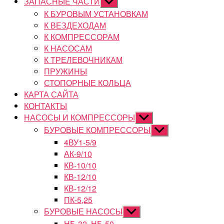
ЗАПАСНЫЕ ЧАСТИ
Показывать
подменю
К БУРОВЫМ УСТАНОВКАМ
К ВЕЗДЕХОДАМ
К КОМПРЕССОРАМ
К НАСОСАМ
К ТРЕЛЕВОЧНИКАМ
ПРУЖИНЫ
СТОПОРНЫЕ КОЛЬЦА
КАРТА САЙТА
КОНТАКТЫ
НАСОСЫ И КОМПРЕССОРЫ
Показывать
подменю
БУРОВЫЕ КОМПРЕССОРЫ
Показывать
подменю
4ВУ1-5/9
АК-9/10
КВ-10/10
КВ-12/10
КВ-12/12
ПК-5,25
БУРОВЫЕ НАСОСЫ
Показывать
подменю
НБ-32, НБ-50