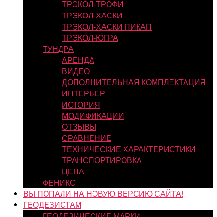
ТРЭКОЛ-ТРОФИ
ТРЭКОЛ-ХАСКИ
ТРЭКОЛ-ХАСКИ ПИКАП
ТРЭКОЛ-ЮГРА
ТУНДРА
АРЕНДА
ВИДЕО
ДОПОЛНИТЕЛЬНАЯ КОМПЛЕКТАЦИЯ
ИНТЕРЬЕР
ИСТОРИЯ
МОДИФИКАЦИИ
ОТЗЫВЫ
СРАВНЕНИЕ
ТЕХНИЧЕСКИЕ ХАРАКТЕРИСТИКИ
ТРАНСПОРТИРОВКА
ЦЕНА
ФЕНИКС
ВЫ ПОПАЛИ НА НОВУЮ ВЕРСИЮ САЙТА!
ГЕОДЕЗИСТАМ
ГЕОДЕЗИЧЕСКИЕ МАРКИ