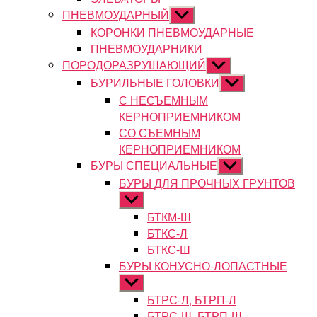
ПНЕВМОУДАРНЫЙ
Показывать
подменю
КОРОНКИ ПНЕВМОУДАРНЫЕ
ПНЕВМОУДАРНИКИ
ПОРОДОРАЗРУШАЮЩИЙ
Показывать
подменю
БУРИЛЬНЫЕ ГОЛОВКИ
Показывать
подменю
С НЕСЪЕМНЫМ
КЕРНОПРИЕМНИКОМ
СО СЪЕМНЫМ
КЕРНОПРИЕМНИКОМ
БУРЫ СПЕЦИАЛЬНЫЕ
Показывать
подменю
БУРЫ ДЛЯ ПРОЧНЫХ ГРУНТОВ
Показывать
подменю
БТКМ-Ш
БТКС-Л
БТКС-Ш
БУРЫ КОНУСНО-ЛОПАСТНЫЕ
Показывать
подменю
БТРС-Л, БТРП-Л
БТРС-Ш, БТРП-Ш