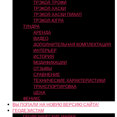
ТРЭКОЛ-ТРОФИ
ТРЭКОЛ-ХАСКИ
ТРЭКОЛ-ХАСКИ ПИКАП
ТРЭКОЛ-ЮГРА
ТУНДРА
АРЕНДА
ВИДЕО
ДОПОЛНИТЕЛЬНАЯ КОМПЛЕКТАЦИЯ
ИНТЕРЬЕР
ИСТОРИЯ
МОДИФИКАЦИИ
ОТЗЫВЫ
СРАВНЕНИЕ
ТЕХНИЧЕСКИЕ ХАРАКТЕРИСТИКИ
ТРАНСПОРТИРОВКА
ЦЕНА
ФЕНИКС
ВЫ ПОПАЛИ НА НОВУЮ ВЕРСИЮ САЙТА!
ГЕОДЕЗИСТАМ
ГЕОДЕЗИЧЕСКИЕ МАРКИ