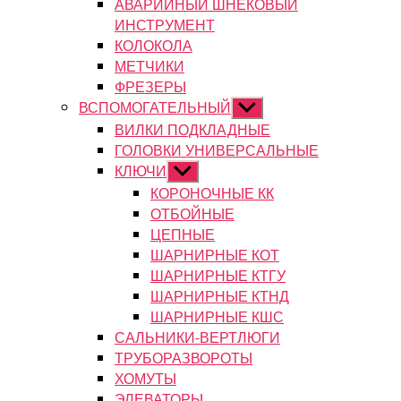
АВАРИЙНЫЙ ШНЕКОВЫЙ
ИНСТРУМЕНТ
КОЛОКОЛА
МЕТЧИКИ
ФРЕЗЕРЫ
ВСПОМОГАТЕЛЬНЫЙ
Показывать
подменю
ВИЛКИ ПОДКЛАДНЫЕ
ГОЛОВКИ УНИВЕРСАЛЬНЫЕ
КЛЮЧИ
Показывать
подменю
КОРОНОЧНЫЕ КК
ОТБОЙНЫЕ
ЦЕПНЫЕ
ШАРНИРНЫЕ КОТ
ШАРНИРНЫЕ КТГУ
ШАРНИРНЫЕ КТНД
ШАРНИРНЫЕ КШС
САЛЬНИКИ-ВЕРТЛЮГИ
ТРУБОРАЗВОРОТЫ
ХОМУТЫ
ЭЛЕВАТОРЫ