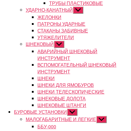
ТРУБЫ ПЛАСТИКОВЫЕ
УДАРНО-КАНАТНЫЙ
Показывать
подменю
ЖЕЛОНКИ
ПАТРОНЫ УДАРНЫЕ
СТАКАНЫ ЗАБИВНЫЕ
УТЯЖЕЛИТЕЛИ
ШНЕКОВЫЙ
Показывать
подменю
АВАРИЙНЫЙ ШНЕКОВЫЙ
ИНСТРУМЕНТ
ВСПОМОГАТЕЛЬНЫЙ ШНЕКОВЫЙ
ИНСТРУМЕНТ
ШНЕКИ
ШНЕКИ ДЛЯ ЯМОБУРОВ
ШНЕКИ ТЕЛЕСКОПИЧЕСКИЕ
ШНЕКОВЫЕ ДОЛОТА
ШНЕКОВЫЕ ШТАНГИ
БУРОВЫЕ УСТАНОВКИ
Показывать
подменю
МАЛОГАБАРИТНЫЕ И ЛЕГКИЕ
Показывать
подменю
ББУ-000