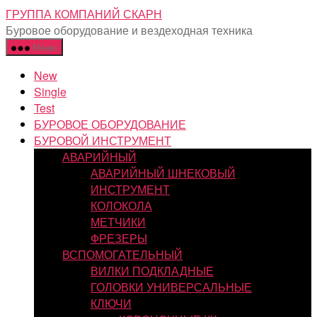
Перейти
ГРУППА КОМПАНИЙ СКАРН
к
Буровое оборудование и вездеходная техника
содержимому
Меню
New
Single
Test
БУРОВОЕ ОБОРУДОВАНИЕ
БУРОВОЙ ИНСТРУМЕНТ
АВАРИЙНЫЙ
АВАРИЙНЫЙ ШНЕКОВЫЙ
ИНСТРУМЕНТ
КОЛОКОЛА
МЕТЧИКИ
ФРЕЗЕРЫ
ВСПОМОГАТЕЛЬНЫЙ
ВИЛКИ ПОДКЛАДНЫЕ
ГОЛОВКИ УНИВЕРСАЛЬНЫЕ
КЛЮЧИ