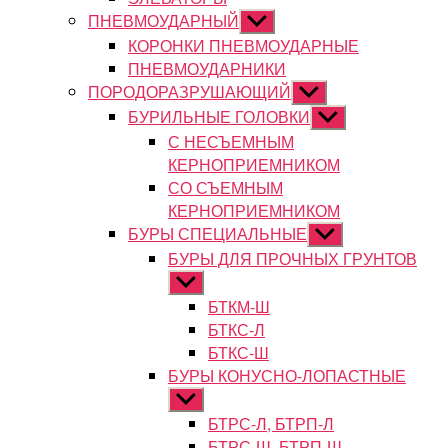
ПНЕВМОУДАРНЫЙ
Показывать
подменю
КОРОНКИ ПНЕВМОУДАРНЫЕ
ПНЕВМОУДАРНИКИ
ПОРОДОРАЗРУШАЮЩИЙ
Показывать
подменю
БУРИЛЬНЫЕ ГОЛОВКИ
Показывать
подменю
С НЕСЪЕМНЫМ
КЕРНОПРИЕМНИКОМ
СО СЪЕМНЫМ
КЕРНОПРИЕМНИКОМ
БУРЫ СПЕЦИАЛЬНЫЕ
Показывать
подменю
БУРЫ ДЛЯ ПРОЧНЫХ ГРУНТОВ
Показывать
подменю
БТКМ-Ш
БТКС-Л
БТКС-Ш
БУРЫ КОНУСНО-ЛОПАСТНЫЕ
Показывать
подменю
БТРС-Л, БТРП-Л
БТРС-Ш, БТРП-Ш