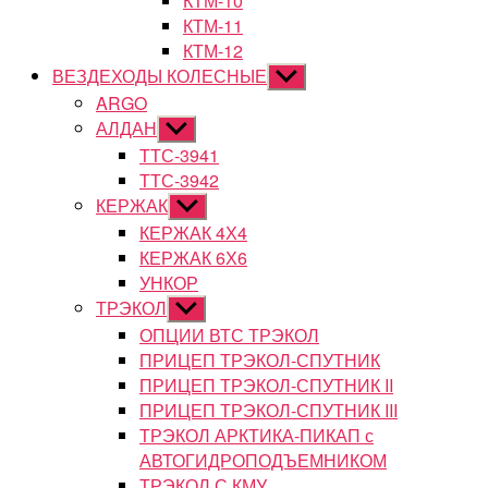
КТМ-10
КТМ-11
КТМ-12
ВЕЗДЕХОДЫ КОЛЕСНЫЕ
Показывать
подменю
ARGO
АЛДАН
Показывать
подменю
ТТС-3941
ТТС-3942
КЕРЖАК
Показывать
подменю
КЕРЖАК 4Х4
КЕРЖАК 6Х6
УНКОР
ТРЭКОЛ
Показывать
подменю
ОПЦИИ ВТС ТРЭКОЛ
ПРИЦЕП ТРЭКОЛ-СПУТНИК
ПРИЦЕП ТРЭКОЛ-СПУТНИК II
ПРИЦЕП ТРЭКОЛ-СПУТНИК III
ТРЭКОЛ АРКТИКА-ПИКАП с
АВТОГИДРОПОДЪЕМНИКОМ
ТРЭКОЛ С КМУ