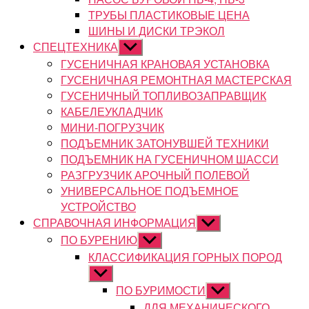
ТРУБЫ ПЛАСТИКОВЫЕ ЦЕНА
ШИНЫ И ДИСКИ ТРЭКОЛ
СПЕЦТЕХНИКА
Показывать
подменю
ГУСЕНИЧНАЯ КРАНОВАЯ УСТАНОВКА
ГУСЕНИЧНАЯ РЕМОНТНАЯ МАСТЕРСКАЯ
ГУСЕНИЧНЫЙ ТОПЛИВОЗАПРАВЩИК
КАБЕЛЕУКЛАДЧИК
МИНИ-ПОГРУЗЧИК
ПОДЪЕМНИК ЗАТОНУВШЕЙ ТЕХНИКИ
ПОДЪЕМНИК НА ГУСЕНИЧНОМ ШАССИ
РАЗГРУЗЧИК АРОЧНЫЙ ПОЛЕВОЙ
УНИВЕРСАЛЬНОЕ ПОДЪЕМНОЕ
УСТРОЙСТВО
СПРАВОЧНАЯ ИНФОРМАЦИЯ
Показывать
подменю
ПО БУРЕНИЮ
Показывать
подменю
КЛАССИФИКАЦИЯ ГОРНЫХ ПОРОД
Показывать
подменю
ПО БУРИМОСТИ
Показывать
подменю
ДЛЯ МЕХАНИЧЕСКОГО