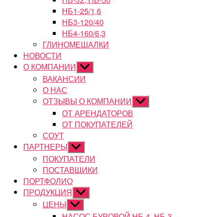
НБ1-25/1,6
НБ3-120/40
НБ4-160/6,3
ГЛИНОМЕШАЛКИ
НОВОСТИ
О КОМПАНИИ
Показывать
подменю
ВАКАНСИИ
О НАС
ОТЗЫВЫ О КОМПАНИИ
Показывать
подменю
ОТ АРЕНДАТОРОВ
ОТ ПОКУПАТЕЛЕЙ
СОУТ
ПАРТНЕРЫ
Показывать
подменю
ПОКУПАТЕЛИ
ПОСТАВЩИКИ
ПОРТФОЛИО
ПРОДУКЦИЯ
Показывать
подменю
ЦЕНЫ
Показывать
подменю
НАСОС БУРОВОЙ НБ-4, НБ-3