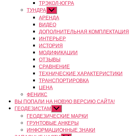
ТРЭКОЛ-ЮГРА
ТУНДРА
Показывать
подменю
АРЕНДА
ВИДЕО
ДОПОЛНИТЕЛЬНАЯ КОМПЛЕКТАЦИЯ
ИНТЕРЬЕР
ИСТОРИЯ
МОДИФИКАЦИИ
ОТЗЫВЫ
СРАВНЕНИЕ
ТЕХНИЧЕСКИЕ ХАРАКТЕРИСТИКИ
ТРАНСПОРТИРОВКА
ЦЕНА
ФЕНИКС
ВЫ ПОПАЛИ НА НОВУЮ ВЕРСИЮ САЙТА!
ГЕОДЕЗИСТАМ
Показывать
подменю
ГЕОДЕЗИЧЕСКИЕ МАРКИ
ГРУНТОВЫЕ АНКЕРЫ
ИНФОРМАЦИОННЫЕ ЗНАКИ