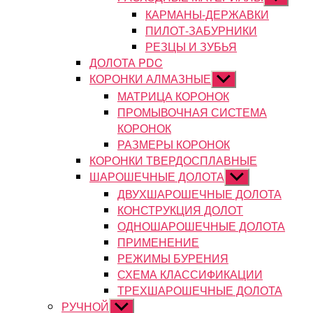
подменю
КАРМАНЫ-ДЕРЖАВКИ
ПИЛОТ-ЗАБУРНИКИ
РЕЗЦЫ И ЗУБЬЯ
ДОЛОТА PDC
КОРОНКИ АЛМАЗНЫЕ
Показывать
подменю
МАТРИЦА КОРОНОК
ПРОМЫВОЧНАЯ СИСТЕМА
КОРОНОК
РАЗМЕРЫ КОРОНОК
КОРОНКИ ТВЕРДОСПЛАВНЫЕ
ШАРОШЕЧНЫЕ ДОЛОТА
Показывать
подменю
ДВУХШАРОШЕЧНЫЕ ДОЛОТА
КОНСТРУКЦИЯ ДОЛОТ
ОДНОШАРОШЕЧНЫЕ ДОЛОТА
ПРИМЕНЕНИЕ
РЕЖИМЫ БУРЕНИЯ
СХЕМА КЛАССИФИКАЦИИ
ТРЕХШАРОШЕЧНЫЕ ДОЛОТА
РУЧНОЙ
Показывать