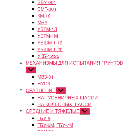
ББУ-001
БМГ-004
КМ-10
МБУ
УБГМ-1Л
УБГМ-1М
УБШМ-1-13
УБШМ-1-20
УКБ-12/25
МЕХАНИЗМЫ ДЛЯ ИСПЫТАНИЯ ГРУНТОВ
Показывать
подменю
МВЗ-01
НУСЗ
СРАВНЕНИЕ
Показывать
подменю
НА ГУСЕНИЧНЫХ ШАССИ
НА КОЛЕСНЫХ ШАССИ
СРЕДНИЕ И ТЯЖЕЛЫЕ
Показывать
подменю
ГБУ-5
ГБУ-5М, ГБУ-7М