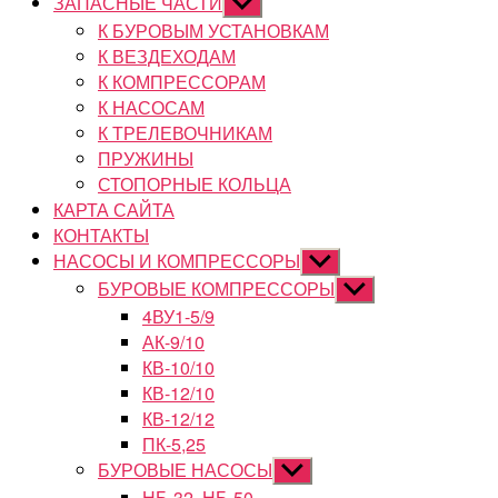
ЗАПАСНЫЕ ЧАСТИ
Показывать
подменю
К БУРОВЫМ УСТАНОВКАМ
К ВЕЗДЕХОДАМ
К КОМПРЕССОРАМ
К НАСОСАМ
К ТРЕЛЕВОЧНИКАМ
ПРУЖИНЫ
СТОПОРНЫЕ КОЛЬЦА
КАРТА САЙТА
КОНТАКТЫ
НАСОСЫ И КОМПРЕССОРЫ
Показывать
подменю
БУРОВЫЕ КОМПРЕССОРЫ
Показывать
подменю
4ВУ1-5/9
АК-9/10
КВ-10/10
КВ-12/10
КВ-12/12
ПК-5,25
БУРОВЫЕ НАСОСЫ
Показывать
подменю
НБ-32, НБ-50