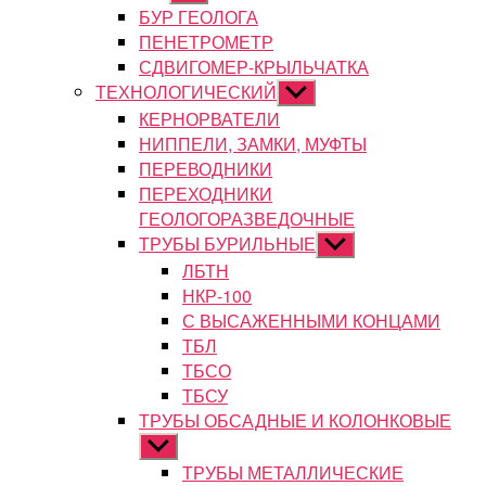
подменю
БУР ГЕОЛОГА
ПЕНЕТРОМЕТР
СДВИГОМЕР-КРЫЛЬЧАТКА
ТЕХНОЛОГИЧЕСКИЙ
Показывать
подменю
КЕРНОРВАТЕЛИ
НИППЕЛИ, ЗАМКИ, МУФТЫ
ПЕРЕВОДНИКИ
ПЕРЕХОДНИКИ
ГЕОЛОГОРАЗВЕДОЧНЫЕ
ТРУБЫ БУРИЛЬНЫЕ
Показывать
подменю
ЛБТН
НКР-100
С ВЫСАЖЕННЫМИ КОНЦАМИ
ТБЛ
ТБСО
ТБСУ
ТРУБЫ ОБСАДНЫЕ И КОЛОНКОВЫЕ
Показывать
подменю
ТРУБЫ МЕТАЛЛИЧЕСКИЕ