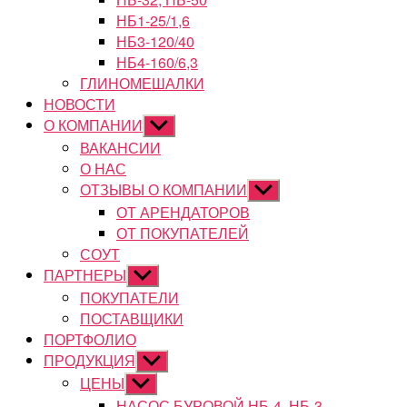
НБ1-25/1,6
НБ3-120/40
НБ4-160/6,3
ГЛИНОМЕШАЛКИ
НОВОСТИ
О КОМПАНИИ
Показывать
подменю
ВАКАНСИИ
О НАС
ОТЗЫВЫ О КОМПАНИИ
Показывать
подменю
ОТ АРЕНДАТОРОВ
ОТ ПОКУПАТЕЛЕЙ
СОУТ
ПАРТНЕРЫ
Показывать
подменю
ПОКУПАТЕЛИ
ПОСТАВЩИКИ
ПОРТФОЛИО
ПРОДУКЦИЯ
Показывать
подменю
ЦЕНЫ
Показывать
подменю
НАСОС БУРОВОЙ НБ-4, НБ-3