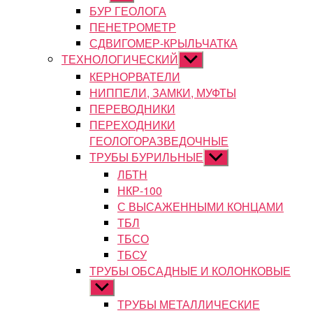
подменю
БУР ГЕОЛОГА
ПЕНЕТРОМЕТР
СДВИГОМЕР-КРЫЛЬЧАТКА
ТЕХНОЛОГИЧЕСКИЙ
Показывать
подменю
КЕРНОРВАТЕЛИ
НИППЕЛИ, ЗАМКИ, МУФТЫ
ПЕРЕВОДНИКИ
ПЕРЕХОДНИКИ
ГЕОЛОГОРАЗВЕДОЧНЫЕ
ТРУБЫ БУРИЛЬНЫЕ
Показывать
подменю
ЛБТН
НКР-100
С ВЫСАЖЕННЫМИ КОНЦАМИ
ТБЛ
ТБСО
ТБСУ
ТРУБЫ ОБСАДНЫЕ И КОЛОНКОВЫЕ
Показывать
подменю
ТРУБЫ МЕТАЛЛИЧЕСКИЕ