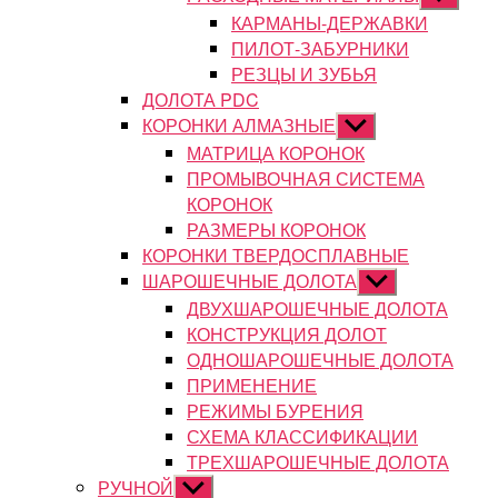
подменю
КАРМАНЫ-ДЕРЖАВКИ
ПИЛОТ-ЗАБУРНИКИ
РЕЗЦЫ И ЗУБЬЯ
ДОЛОТА PDC
КОРОНКИ АЛМАЗНЫЕ
Показывать
подменю
МАТРИЦА КОРОНОК
ПРОМЫВОЧНАЯ СИСТЕМА
КОРОНОК
РАЗМЕРЫ КОРОНОК
КОРОНКИ ТВЕРДОСПЛАВНЫЕ
ШАРОШЕЧНЫЕ ДОЛОТА
Показывать
подменю
ДВУХШАРОШЕЧНЫЕ ДОЛОТА
КОНСТРУКЦИЯ ДОЛОТ
ОДНОШАРОШЕЧНЫЕ ДОЛОТА
ПРИМЕНЕНИЕ
РЕЖИМЫ БУРЕНИЯ
СХЕМА КЛАССИФИКАЦИИ
ТРЕХШАРОШЕЧНЫЕ ДОЛОТА
РУЧНОЙ
Показывать