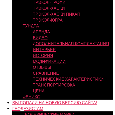
ТРЭКОЛ-ТРОФИ
ТРЭКОЛ-ХАСКИ
ТРЭКОЛ-ХАСКИ ПИКАП
ТРЭКОЛ-ЮГРА
ТУНДРА
АРЕНДА
ВИДЕО
ДОПОЛНИТЕЛЬНАЯ КОМПЛЕКТАЦИЯ
ИНТЕРЬЕР
ИСТОРИЯ
МОДИФИКАЦИИ
ОТЗЫВЫ
СРАВНЕНИЕ
ТЕХНИЧЕСКИЕ ХАРАКТЕРИСТИКИ
ТРАНСПОРТИРОВКА
ЦЕНА
ФЕНИКС
ВЫ ПОПАЛИ НА НОВУЮ ВЕРСИЮ САЙТА!
ГЕОДЕЗИСТАМ
ГЕОДЕЗИЧЕСКИЕ МАРКИ