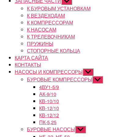
ЗАПАСНЫЕ ЧАСТИ
Показывать
подменю
К БУРОВЫМ УСТАНОВКАМ
К ВЕЗДЕХОДАМ
К КОМПРЕССОРАМ
К НАСОСАМ
К ТРЕЛЕВОЧНИКАМ
ПРУЖИНЫ
СТОПОРНЫЕ КОЛЬЦА
КАРТА САЙТА
КОНТАКТЫ
НАСОСЫ И КОМПРЕССОРЫ
Показывать
подменю
БУРОВЫЕ КОМПРЕССОРЫ
Показывать
подменю
4ВУ1-5/9
АК-9/10
КВ-10/10
КВ-12/10
КВ-12/12
ПК-5,25
БУРОВЫЕ НАСОСЫ
Показывать
подменю
НБ-32, НБ-50