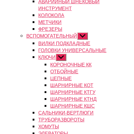
АВАРИЙНЫЙ ШНЕКОВЫЙ
ИНСТРУМЕНТ
КОЛОКОЛА
МЕТЧИКИ
ФРЕЗЕРЫ
ВСПОМОГАТЕЛЬНЫЙ
Показывать
подменю
ВИЛКИ ПОДКЛАДНЫЕ
ГОЛОВКИ УНИВЕРСАЛЬНЫЕ
КЛЮЧИ
Показывать
подменю
КОРОНОЧНЫЕ КК
ОТБОЙНЫЕ
ЦЕПНЫЕ
ШАРНИРНЫЕ КОТ
ШАРНИРНЫЕ КТГУ
ШАРНИРНЫЕ КТНД
ШАРНИРНЫЕ КШС
САЛЬНИКИ-ВЕРТЛЮГИ
ТРУБОРАЗВОРОТЫ
ХОМУТЫ
ЭЛЕВАТОРЫ