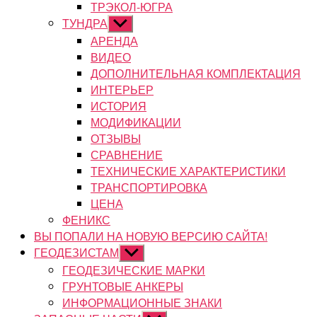
ТРЭКОЛ-ЮГРА
ТУНДРА
Показывать
подменю
АРЕНДА
ВИДЕО
ДОПОЛНИТЕЛЬНАЯ КОМПЛЕКТАЦИЯ
ИНТЕРЬЕР
ИСТОРИЯ
МОДИФИКАЦИИ
ОТЗЫВЫ
СРАВНЕНИЕ
ТЕХНИЧЕСКИЕ ХАРАКТЕРИСТИКИ
ТРАНСПОРТИРОВКА
ЦЕНА
ФЕНИКС
ВЫ ПОПАЛИ НА НОВУЮ ВЕРСИЮ САЙТА!
ГЕОДЕЗИСТАМ
Показывать
подменю
ГЕОДЕЗИЧЕСКИЕ МАРКИ
ГРУНТОВЫЕ АНКЕРЫ
ИНФОРМАЦИОННЫЕ ЗНАКИ