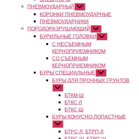
ПНЕВМОУДАРНЫЙ
Показывать
подменю
КОРОНКИ ПНЕВМОУДАРНЫЕ
ПНЕВМОУДАРНИКИ
ПОРОДОРАЗРУШАЮЩИЙ
Показывать
подменю
БУРИЛЬНЫЕ ГОЛОВКИ
Показывать
подменю
С НЕСЪЕМНЫМ
КЕРНОПРИЕМНИКОМ
СО СЪЕМНЫМ
КЕРНОПРИЕМНИКОМ
БУРЫ СПЕЦИАЛЬНЫЕ
Показывать
подменю
БУРЫ ДЛЯ ПРОЧНЫХ ГРУНТОВ
Показывать
подменю
БТКМ-Ш
БТКС-Л
БТКС-Ш
БУРЫ КОНУСНО-ЛОПАСТНЫЕ
Показывать
подменю
БТРС-Л, БТРП-Л
БТРС-Ш, БТРП-Ш