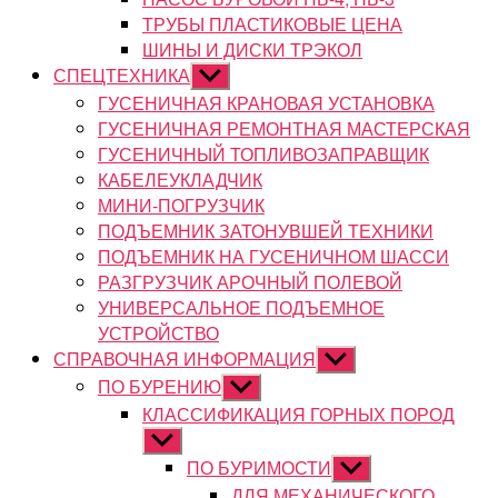
ТРУБЫ ПЛАСТИКОВЫЕ ЦЕНА
ШИНЫ И ДИСКИ ТРЭКОЛ
СПЕЦТЕХНИКА
Показывать
подменю
ГУСЕНИЧНАЯ КРАНОВАЯ УСТАНОВКА
ГУСЕНИЧНАЯ РЕМОНТНАЯ МАСТЕРСКАЯ
ГУСЕНИЧНЫЙ ТОПЛИВОЗАПРАВЩИК
КАБЕЛЕУКЛАДЧИК
МИНИ-ПОГРУЗЧИК
ПОДЪЕМНИК ЗАТОНУВШЕЙ ТЕХНИКИ
ПОДЪЕМНИК НА ГУСЕНИЧНОМ ШАССИ
РАЗГРУЗЧИК АРОЧНЫЙ ПОЛЕВОЙ
УНИВЕРСАЛЬНОЕ ПОДЪЕМНОЕ
УСТРОЙСТВО
СПРАВОЧНАЯ ИНФОРМАЦИЯ
Показывать
подменю
ПО БУРЕНИЮ
Показывать
подменю
КЛАССИФИКАЦИЯ ГОРНЫХ ПОРОД
Показывать
подменю
ПО БУРИМОСТИ
Показывать
подменю
ДЛЯ МЕХАНИЧЕСКОГО