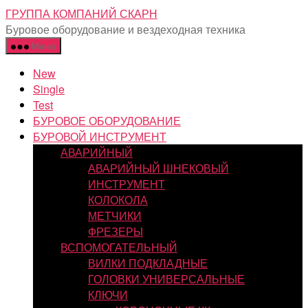
Перейти
ГРУППА КОМПАНИЙ СКАРН
к
Буровое оборудование и вездеходная техника
содержимому
Меню
New
Single
Test
БУРОВОЕ ОБОРУДОВАНИЕ
БУРОВОЙ ИНСТРУМЕНТ
АВАРИЙНЫЙ
АВАРИЙНЫЙ ШНЕКОВЫЙ
ИНСТРУМЕНТ
КОЛОКОЛА
МЕТЧИКИ
ФРЕЗЕРЫ
ВСПОМОГАТЕЛЬНЫЙ
ВИЛКИ ПОДКЛАДНЫЕ
ГОЛОВКИ УНИВЕРСАЛЬНЫЕ
КЛЮЧИ