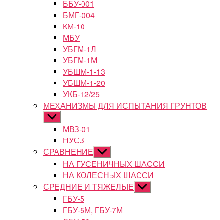
ББУ-001
БМГ-004
КМ-10
МБУ
УБГМ-1Л
УБГМ-1М
УБШМ-1-13
УБШМ-1-20
УКБ-12/25
МЕХАНИЗМЫ ДЛЯ ИСПЫТАНИЯ ГРУНТОВ
Показывать
подменю
МВЗ-01
НУСЗ
СРАВНЕНИЕ
Показывать
подменю
НА ГУСЕНИЧНЫХ ШАССИ
НА КОЛЕСНЫХ ШАССИ
СРЕДНИЕ И ТЯЖЕЛЫЕ
Показывать
подменю
ГБУ-5
ГБУ-5М, ГБУ-7М