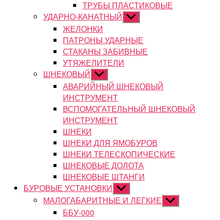
ТРУБЫ ПЛАСТИКОВЫЕ
УДАРНО-КАНАТНЫЙ
Показывать
подменю
ЖЕЛОНКИ
ПАТРОНЫ УДАРНЫЕ
СТАКАНЫ ЗАБИВНЫЕ
УТЯЖЕЛИТЕЛИ
ШНЕКОВЫЙ
Показывать
подменю
АВАРИЙНЫЙ ШНЕКОВЫЙ
ИНСТРУМЕНТ
ВСПОМОГАТЕЛЬНЫЙ ШНЕКОВЫЙ
ИНСТРУМЕНТ
ШНЕКИ
ШНЕКИ ДЛЯ ЯМОБУРОВ
ШНЕКИ ТЕЛЕСКОПИЧЕСКИЕ
ШНЕКОВЫЕ ДОЛОТА
ШНЕКОВЫЕ ШТАНГИ
БУРОВЫЕ УСТАНОВКИ
Показывать
подменю
МАЛОГАБАРИТНЫЕ И ЛЕГКИЕ
Показывать
подменю
ББУ-000