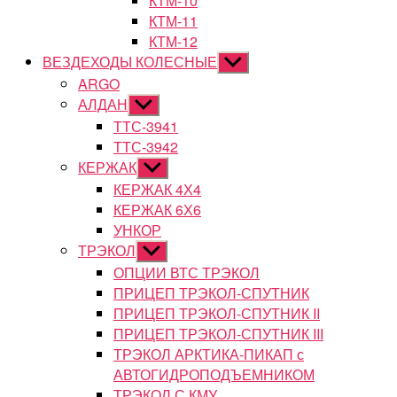
КТМ-10
КТМ-11
КТМ-12
ВЕЗДЕХОДЫ КОЛЕСНЫЕ
Показывать
подменю
ARGO
АЛДАН
Показывать
подменю
ТТС-3941
ТТС-3942
КЕРЖАК
Показывать
подменю
КЕРЖАК 4Х4
КЕРЖАК 6Х6
УНКОР
ТРЭКОЛ
Показывать
подменю
ОПЦИИ ВТС ТРЭКОЛ
ПРИЦЕП ТРЭКОЛ-СПУТНИК
ПРИЦЕП ТРЭКОЛ-СПУТНИК II
ПРИЦЕП ТРЭКОЛ-СПУТНИК III
ТРЭКОЛ АРКТИКА-ПИКАП с
АВТОГИДРОПОДЪЕМНИКОМ
ТРЭКОЛ С КМУ