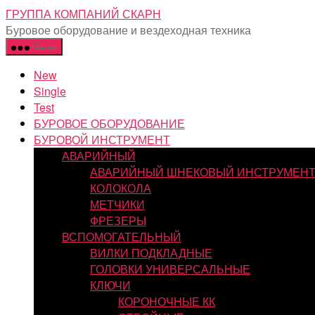
Перейти
ГРУППА КОМПАНИЙ СКАРН
к
Буровое оборудование и вездеходная техника
содержимому
Меню
New
Single
Test
БУРОВОЕ ОБОРУДОВАНИЕ
БУРОВОЙ ИНСТРУМЕНТ
АВАРИЙНЫЙ
АВАРИЙНЫЙ ШНЕКОВЫЙ ИНСТРУМЕН
КОЛОКОЛА
МЕТЧИКИ
ФРЕЗЕРЫ
ВСПОМОГАТЕЛЬНЫЙ
ВИЛКИ ПОДКЛАДНЫЕ
ГОЛОВКИ УНИВЕРСАЛЬНЫЕ
КЛЮЧИ
КОРОНОЧНЫЕ КК