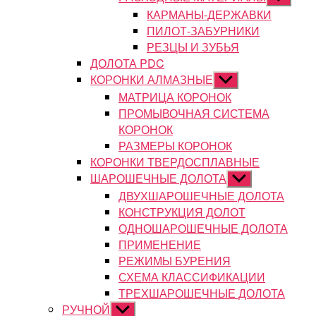
подменю
КАРМАНЫ-ДЕРЖАВКИ
ПИЛОТ-ЗАБУРНИКИ
РЕЗЦЫ И ЗУБЬЯ
ДОЛОТА PDC
КОРОНКИ АЛМАЗНЫЕ
Показывать
подменю
МАТРИЦА КОРОНОК
ПРОМЫВОЧНАЯ СИСТЕМА
КОРОНОК
РАЗМЕРЫ КОРОНОК
КОРОНКИ ТВЕРДОСПЛАВНЫЕ
ШАРОШЕЧНЫЕ ДОЛОТА
Показывать
подменю
ДВУХШАРОШЕЧНЫЕ ДОЛОТА
КОНСТРУКЦИЯ ДОЛОТ
ОДНОШАРОШЕЧНЫЕ ДОЛОТА
ПРИМЕНЕНИЕ
РЕЖИМЫ БУРЕНИЯ
СХЕМА КЛАССИФИКАЦИИ
ТРЕХШАРОШЕЧНЫЕ ДОЛОТА
РУЧНОЙ
Показывать