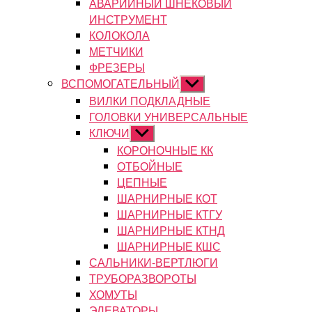
АВАРИЙНЫЙ ШНЕКОВЫЙ
ИНСТРУМЕНТ
КОЛОКОЛА
МЕТЧИКИ
ФРЕЗЕРЫ
ВСПОМОГАТЕЛЬНЫЙ
Показывать
подменю
ВИЛКИ ПОДКЛАДНЫЕ
ГОЛОВКИ УНИВЕРСАЛЬНЫЕ
КЛЮЧИ
Показывать
подменю
КОРОНОЧНЫЕ КК
ОТБОЙНЫЕ
ЦЕПНЫЕ
ШАРНИРНЫЕ КОТ
ШАРНИРНЫЕ КТГУ
ШАРНИРНЫЕ КТНД
ШАРНИРНЫЕ КШС
САЛЬНИКИ-ВЕРТЛЮГИ
ТРУБОРАЗВОРОТЫ
ХОМУТЫ
ЭЛЕВАТОРЫ