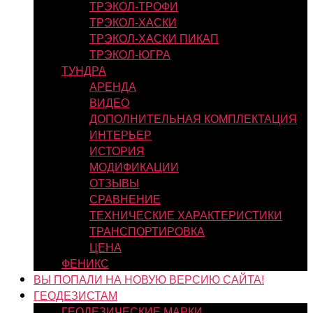
ТРЭКОЛ-ТРОФИ
ТРЭКОЛ-ХАСКИ
ТРЭКОЛ-ХАСКИ ПИКАП
ТРЭКОЛ-ЮГРА
ТУНДРА
АРЕНДА
ВИДЕО
ДОПОЛНИТЕЛЬНАЯ КОМПЛЕКТАЦИЯ
ИНТЕРЬЕР
ИСТОРИЯ
МОДИФИКАЦИИ
ОТЗЫВЫ
СРАВНЕНИЕ
ТЕХНИЧЕСКИЕ ХАРАКТЕРИСТИКИ
ТРАНСПОРТИРОВКА
ЦЕНА
ФЕНИКС
ВЫ ПОПАЛИ НА НОВУЮ ВЕРСИЮ САЙТА!
ГЕОДЕЗИСТАМ
ГЕОДЕЗИЧЕСКИЕ МАРКИ