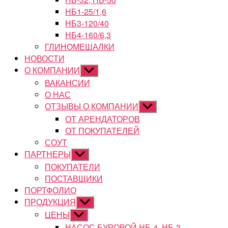
НБ1-25/1,6
НБ3-120/40
НБ4-160/6,3
ГЛИНОМЕШАЛКИ
НОВОСТИ
О КОМПАНИИ
Показывать
подменю
ВАКАНСИИ
О НАС
ОТЗЫВЫ О КОМПАНИИ
Показывать
подменю
ОТ АРЕНДАТОРОВ
ОТ ПОКУПАТЕЛЕЙ
СОУТ
ПАРТНЕРЫ
Показывать
подменю
ПОКУПАТЕЛИ
ПОСТАВЩИКИ
ПОРТФОЛИО
ПРОДУКЦИЯ
Показывать
подменю
ЦЕНЫ
Показывать
подменю
НАСОС БУРОВОЙ НБ-4, НБ-3