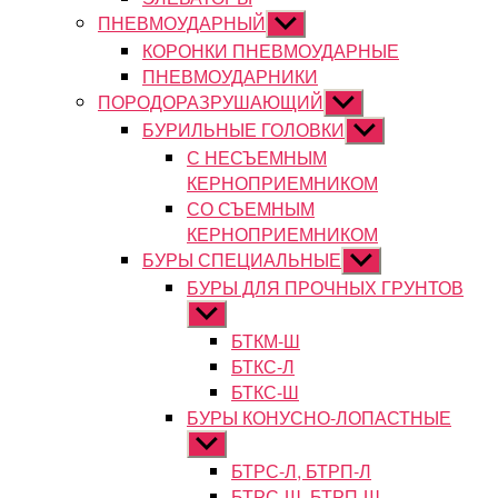
ПНЕВМОУДАРНЫЙ
Показывать
подменю
КОРОНКИ ПНЕВМОУДАРНЫЕ
ПНЕВМОУДАРНИКИ
ПОРОДОРАЗРУШАЮЩИЙ
Показывать
подменю
БУРИЛЬНЫЕ ГОЛОВКИ
Показывать
подменю
С НЕСЪЕМНЫМ
КЕРНОПРИЕМНИКОМ
СО СЪЕМНЫМ
КЕРНОПРИЕМНИКОМ
БУРЫ СПЕЦИАЛЬНЫЕ
Показывать
подменю
БУРЫ ДЛЯ ПРОЧНЫХ ГРУНТОВ
Показывать
подменю
БТКМ-Ш
БТКС-Л
БТКС-Ш
БУРЫ КОНУСНО-ЛОПАСТНЫЕ
Показывать
подменю
БТРС-Л, БТРП-Л
БТРС-Ш, БТРП-Ш