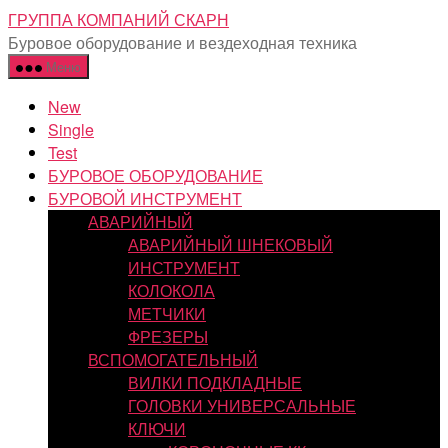
Перейти
ГРУППА КОМПАНИЙ СКАРН
к
Буровое оборудование и вездеходная техника
содержимому
Меню
New
Single
Test
БУРОВОЕ ОБОРУДОВАНИЕ
БУРОВОЙ ИНСТРУМЕНТ
АВАРИЙНЫЙ
АВАРИЙНЫЙ ШНЕКОВЫЙ
ИНСТРУМЕНТ
КОЛОКОЛА
МЕТЧИКИ
ФРЕЗЕРЫ
ВСПОМОГАТЕЛЬНЫЙ
ВИЛКИ ПОДКЛАДНЫЕ
ГОЛОВКИ УНИВЕРСАЛЬНЫЕ
КЛЮЧИ