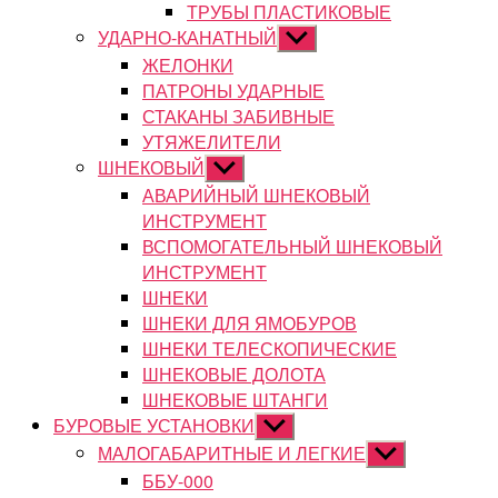
ТРУБЫ ПЛАСТИКОВЫЕ
УДАРНО-КАНАТНЫЙ
Показывать
подменю
ЖЕЛОНКИ
ПАТРОНЫ УДАРНЫЕ
СТАКАНЫ ЗАБИВНЫЕ
УТЯЖЕЛИТЕЛИ
ШНЕКОВЫЙ
Показывать
подменю
АВАРИЙНЫЙ ШНЕКОВЫЙ
ИНСТРУМЕНТ
ВСПОМОГАТЕЛЬНЫЙ ШНЕКОВЫЙ
ИНСТРУМЕНТ
ШНЕКИ
ШНЕКИ ДЛЯ ЯМОБУРОВ
ШНЕКИ ТЕЛЕСКОПИЧЕСКИЕ
ШНЕКОВЫЕ ДОЛОТА
ШНЕКОВЫЕ ШТАНГИ
БУРОВЫЕ УСТАНОВКИ
Показывать
подменю
МАЛОГАБАРИТНЫЕ И ЛЕГКИЕ
Показывать
подменю
ББУ-000