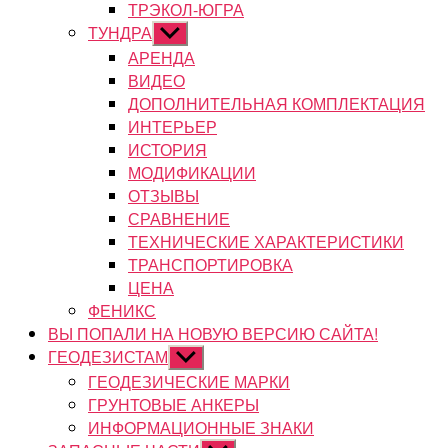
ТРЭКОЛ-ЮГРА
ТУНДРА
Показывать
подменю
АРЕНДА
ВИДЕО
ДОПОЛНИТЕЛЬНАЯ КОМПЛЕКТАЦИЯ
ИНТЕРЬЕР
ИСТОРИЯ
МОДИФИКАЦИИ
ОТЗЫВЫ
СРАВНЕНИЕ
ТЕХНИЧЕСКИЕ ХАРАКТЕРИСТИКИ
ТРАНСПОРТИРОВКА
ЦЕНА
ФЕНИКС
ВЫ ПОПАЛИ НА НОВУЮ ВЕРСИЮ САЙТА!
ГЕОДЕЗИСТАМ
Показывать
подменю
ГЕОДЕЗИЧЕСКИЕ МАРКИ
ГРУНТОВЫЕ АНКЕРЫ
ИНФОРМАЦИОННЫЕ ЗНАКИ