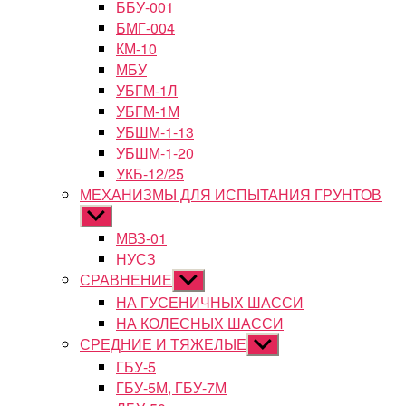
ББУ-001
БМГ-004
КМ-10
МБУ
УБГМ-1Л
УБГМ-1М
УБШМ-1-13
УБШМ-1-20
УКБ-12/25
МЕХАНИЗМЫ ДЛЯ ИСПЫТАНИЯ ГРУНТОВ
Показывать
подменю
МВЗ-01
НУСЗ
СРАВНЕНИЕ
Показывать
подменю
НА ГУСЕНИЧНЫХ ШАССИ
НА КОЛЕСНЫХ ШАССИ
СРЕДНИЕ И ТЯЖЕЛЫЕ
Показывать
подменю
ГБУ-5
ГБУ-5М, ГБУ-7М