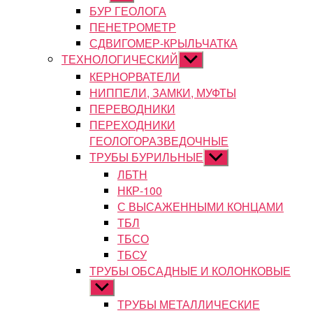
подменю
БУР ГЕОЛОГА
ПЕНЕТРОМЕТР
СДВИГОМЕР-КРЫЛЬЧАТКА
ТЕХНОЛОГИЧЕСКИЙ
Показывать
подменю
КЕРНОРВАТЕЛИ
НИППЕЛИ, ЗАМКИ, МУФТЫ
ПЕРЕВОДНИКИ
ПЕРЕХОДНИКИ
ГЕОЛОГОРАЗВЕДОЧНЫЕ
ТРУБЫ БУРИЛЬНЫЕ
Показывать
подменю
ЛБТН
НКР-100
С ВЫСАЖЕННЫМИ КОНЦАМИ
ТБЛ
ТБСО
ТБСУ
ТРУБЫ ОБСАДНЫЕ И КОЛОНКОВЫЕ
Показывать
подменю
ТРУБЫ МЕТАЛЛИЧЕСКИЕ