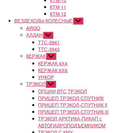
КТМ-10
КТМ-11
КТМ-12
ВЕЗДЕХОДЫ КОЛЕСНЫЕ
Показывать
подменю
ARGO
АЛДАН
Показывать
подменю
ТТС-3941
ТТС-3942
КЕРЖАК
Показывать
подменю
КЕРЖАК 4Х4
КЕРЖАК 6Х6
УНКОР
ТРЭКОЛ
Показывать
подменю
ОПЦИИ ВТС ТРЭКОЛ
ПРИЦЕП ТРЭКОЛ-СПУТНИК
ПРИЦЕП ТРЭКОЛ-СПУТНИК II
ПРИЦЕП ТРЭКОЛ-СПУТНИК III
ТРЭКОЛ АРКТИКА-ПИКАП с
АВТОГИДРОПОДЪЕМНИКОМ
ТРЭКОЛ С КМУ