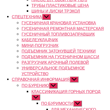
ТРУБЫ ПЛАСТИКОВЫЕ ЦЕНА
ШИНЫ И ДИСКИ ТРЭКОЛ
СПЕЦТЕХНИКА
Показывать
подменю
ГУСЕНИЧНАЯ КРАНОВАЯ УСТАНОВКА
ГУСЕНИЧНАЯ РЕМОНТНАЯ МАСТЕРСКАЯ
ГУСЕНИЧНЫЙ ТОПЛИВОЗАПРАВЩИК
КАБЕЛЕУКЛАДЧИК
МИНИ-ПОГРУЗЧИК
ПОДЪЕМНИК ЗАТОНУВШЕЙ ТЕХНИКИ
ПОДЪЕМНИК НА ГУСЕНИЧНОМ ШАССИ
РАЗГРУЗЧИК АРОЧНЫЙ ПОЛЕВОЙ
УНИВЕРСАЛЬНОЕ ПОДЪЕМНОЕ
УСТРОЙСТВО
СПРАВОЧНАЯ ИНФОРМАЦИЯ
Показывать
подменю
ПО БУРЕНИЮ
Показывать
подменю
КЛАССИФИКАЦИЯ ГОРНЫХ ПОРОД
Показывать
подменю
ПО БУРИМОСТИ
Показывать
подменю
ДЛЯ МЕХАНИЧЕСКОГО