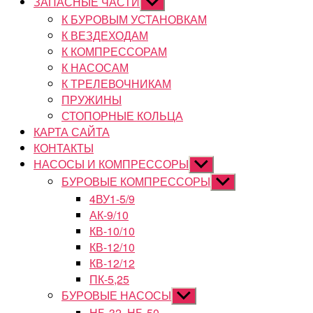
ЗАПАСНЫЕ ЧАСТИ
Показывать
подменю
К БУРОВЫМ УСТАНОВКАМ
К ВЕЗДЕХОДАМ
К КОМПРЕССОРАМ
К НАСОСАМ
К ТРЕЛЕВОЧНИКАМ
ПРУЖИНЫ
СТОПОРНЫЕ КОЛЬЦА
КАРТА САЙТА
КОНТАКТЫ
НАСОСЫ И КОМПРЕССОРЫ
Показывать
подменю
БУРОВЫЕ КОМПРЕССОРЫ
Показывать
подменю
4ВУ1-5/9
АК-9/10
КВ-10/10
КВ-12/10
КВ-12/12
ПК-5,25
БУРОВЫЕ НАСОСЫ
Показывать
подменю
НБ-32, НБ-50