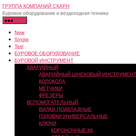
Перейти
ГРУППА КОМПАНИЙ СКАРН
к
Буровое оборудование и вездеходная техника
содержимому
Меню
New
Single
Test
БУРОВОЕ ОБОРУДОВАНИЕ
БУРОВОЙ ИНСТРУМЕНТ
АВАРИЙНЫЙ
АВАРИЙНЫЙ ШНЕКОВЫЙ ИНСТРУМЕН
КОЛОКОЛА
МЕТЧИКИ
ФРЕЗЕРЫ
ВСПОМОГАТЕЛЬНЫЙ
ВИЛКИ ПОДКЛАДНЫЕ
ГОЛОВКИ УНИВЕРСАЛЬНЫЕ
КЛЮЧИ
КОРОНОЧНЫЕ КК