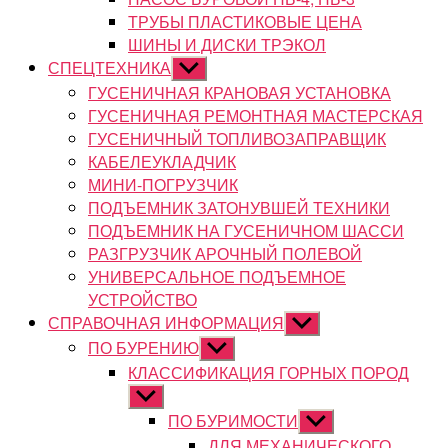
ТРУБЫ ПЛАСТИКОВЫЕ ЦЕНА
ШИНЫ И ДИСКИ ТРЭКОЛ
СПЕЦТЕХНИКА
Показывать
подменю
ГУСЕНИЧНАЯ КРАНОВАЯ УСТАНОВКА
ГУСЕНИЧНАЯ РЕМОНТНАЯ МАСТЕРСКАЯ
ГУСЕНИЧНЫЙ ТОПЛИВОЗАПРАВЩИК
КАБЕЛЕУКЛАДЧИК
МИНИ-ПОГРУЗЧИК
ПОДЪЕМНИК ЗАТОНУВШЕЙ ТЕХНИКИ
ПОДЪЕМНИК НА ГУСЕНИЧНОМ ШАССИ
РАЗГРУЗЧИК АРОЧНЫЙ ПОЛЕВОЙ
УНИВЕРСАЛЬНОЕ ПОДЪЕМНОЕ
УСТРОЙСТВО
СПРАВОЧНАЯ ИНФОРМАЦИЯ
Показывать
подменю
ПО БУРЕНИЮ
Показывать
подменю
КЛАССИФИКАЦИЯ ГОРНЫХ ПОРОД
Показывать
подменю
ПО БУРИМОСТИ
Показывать
подменю
ДЛЯ МЕХАНИЧЕСКОГО