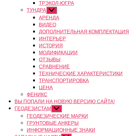
ТРЭКОЛ-ЮГРА
ТУНДРА
Показывать
подменю
АРЕНДА
ВИДЕО
ДОПОЛНИТЕЛЬНАЯ КОМПЛЕКТАЦИЯ
ИНТЕРЬЕР
ИСТОРИЯ
МОДИФИКАЦИИ
ОТЗЫВЫ
СРАВНЕНИЕ
ТЕХНИЧЕСКИЕ ХАРАКТЕРИСТИКИ
ТРАНСПОРТИРОВКА
ЦЕНА
ФЕНИКС
ВЫ ПОПАЛИ НА НОВУЮ ВЕРСИЮ САЙТА!
ГЕОДЕЗИСТАМ
Показывать
подменю
ГЕОДЕЗИЧЕСКИЕ МАРКИ
ГРУНТОВЫЕ АНКЕРЫ
ИНФОРМАЦИОННЫЕ ЗНАКИ