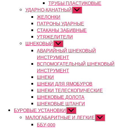
ТРУБЫ ПЛАСТИКОВЫЕ
УДАРНО-КАНАТНЫЙ
Показывать
подменю
ЖЕЛОНКИ
ПАТРОНЫ УДАРНЫЕ
СТАКАНЫ ЗАБИВНЫЕ
УТЯЖЕЛИТЕЛИ
ШНЕКОВЫЙ
Показывать
подменю
АВАРИЙНЫЙ ШНЕКОВЫЙ
ИНСТРУМЕНТ
ВСПОМОГАТЕЛЬНЫЙ ШНЕКОВЫЙ
ИНСТРУМЕНТ
ШНЕКИ
ШНЕКИ ДЛЯ ЯМОБУРОВ
ШНЕКИ ТЕЛЕСКОПИЧЕСКИЕ
ШНЕКОВЫЕ ДОЛОТА
ШНЕКОВЫЕ ШТАНГИ
БУРОВЫЕ УСТАНОВКИ
Показывать
подменю
МАЛОГАБАРИТНЫЕ И ЛЕГКИЕ
Показывать
подменю
ББУ-000