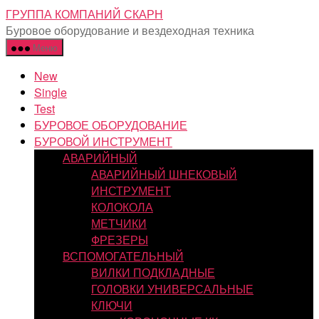
Перейти
ГРУППА КОМПАНИЙ СКАРН
к
Буровое оборудование и вездеходная техника
содержимому
Меню
New
Single
Test
БУРОВОЕ ОБОРУДОВАНИЕ
БУРОВОЙ ИНСТРУМЕНТ
АВАРИЙНЫЙ
АВАРИЙНЫЙ ШНЕКОВЫЙ
ИНСТРУМЕНТ
КОЛОКОЛА
МЕТЧИКИ
ФРЕЗЕРЫ
ВСПОМОГАТЕЛЬНЫЙ
ВИЛКИ ПОДКЛАДНЫЕ
ГОЛОВКИ УНИВЕРСАЛЬНЫЕ
КЛЮЧИ