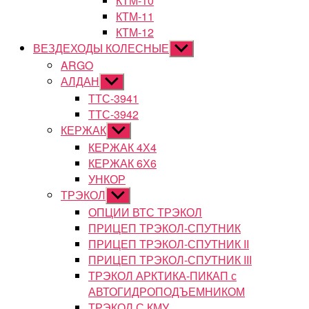
КТМ-10
КТМ-11
КТМ-12
ВЕЗДЕХОДЫ КОЛЕСНЫЕ
Показывать
подменю
ARGO
АЛДАН
Показывать
подменю
ТТС-3941
ТТС-3942
КЕРЖАК
Показывать
подменю
КЕРЖАК 4Х4
КЕРЖАК 6Х6
УНКОР
ТРЭКОЛ
Показывать
подменю
ОПЦИИ ВТС ТРЭКОЛ
ПРИЦЕП ТРЭКОЛ-СПУТНИК
ПРИЦЕП ТРЭКОЛ-СПУТНИК II
ПРИЦЕП ТРЭКОЛ-СПУТНИК III
ТРЭКОЛ АРКТИКА-ПИКАП с
АВТОГИДРОПОДЪЕМНИКОМ
ТРЭКОЛ С КМУ