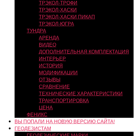
ТРЭКОЛ-ТРОФИ
ТРЭКОЛ-ХАСКИ
ТРЭКОЛ-ХАСКИ ПИКАП
ТРЭКОЛ-ЮГРА
ТУНДРА
АРЕНДА
ВИДЕО
ДОПОЛНИТЕЛЬНАЯ КОМПЛЕКТАЦИЯ
ИНТЕРЬЕР
ИСТОРИЯ
МОДИФИКАЦИИ
ОТЗЫВЫ
СРАВНЕНИЕ
ТЕХНИЧЕСКИЕ ХАРАКТЕРИСТИКИ
ТРАНСПОРТИРОВКА
ЦЕНА
ФЕНИКС
ВЫ ПОПАЛИ НА НОВУЮ ВЕРСИЮ САЙТА!
ГЕОДЕЗИСТАМ
ГЕОДЕЗИЧЕСКИЕ МАРКИ