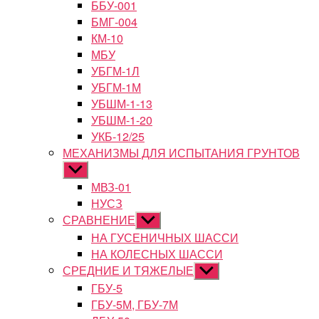
ББУ-001
БМГ-004
КМ-10
МБУ
УБГМ-1Л
УБГМ-1М
УБШМ-1-13
УБШМ-1-20
УКБ-12/25
МЕХАНИЗМЫ ДЛЯ ИСПЫТАНИЯ ГРУНТОВ
Показывать
подменю
МВЗ-01
НУСЗ
СРАВНЕНИЕ
Показывать
подменю
НА ГУСЕНИЧНЫХ ШАССИ
НА КОЛЕСНЫХ ШАССИ
СРЕДНИЕ И ТЯЖЕЛЫЕ
Показывать
подменю
ГБУ-5
ГБУ-5М, ГБУ-7М