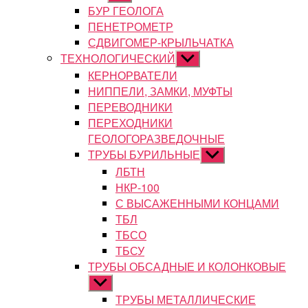
подменю
БУР ГЕОЛОГА
ПЕНЕТРОМЕТР
СДВИГОМЕР-КРЫЛЬЧАТКА
ТЕХНОЛОГИЧЕСКИЙ
Показывать
подменю
КЕРНОРВАТЕЛИ
НИППЕЛИ, ЗАМКИ, МУФТЫ
ПЕРЕВОДНИКИ
ПЕРЕХОДНИКИ
ГЕОЛОГОРАЗВЕДОЧНЫЕ
ТРУБЫ БУРИЛЬНЫЕ
Показывать
подменю
ЛБТН
НКР-100
С ВЫСАЖЕННЫМИ КОНЦАМИ
ТБЛ
ТБСО
ТБСУ
ТРУБЫ ОБСАДНЫЕ И КОЛОНКОВЫЕ
Показывать
подменю
ТРУБЫ МЕТАЛЛИЧЕСКИЕ