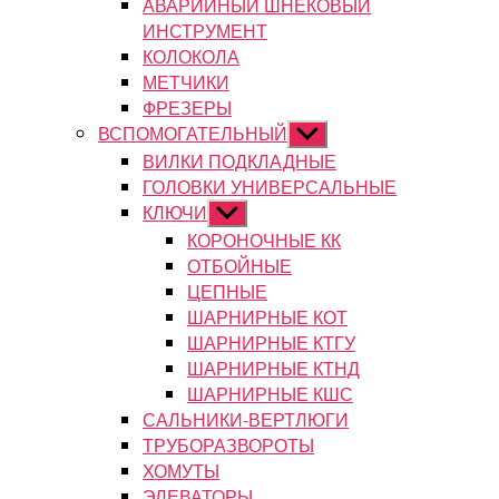
АВАРИЙНЫЙ ШНЕКОВЫЙ
ИНСТРУМЕНТ
КОЛОКОЛА
МЕТЧИКИ
ФРЕЗЕРЫ
ВСПОМОГАТЕЛЬНЫЙ
Показывать
подменю
ВИЛКИ ПОДКЛАДНЫЕ
ГОЛОВКИ УНИВЕРСАЛЬНЫЕ
КЛЮЧИ
Показывать
подменю
КОРОНОЧНЫЕ КК
ОТБОЙНЫЕ
ЦЕПНЫЕ
ШАРНИРНЫЕ КОТ
ШАРНИРНЫЕ КТГУ
ШАРНИРНЫЕ КТНД
ШАРНИРНЫЕ КШС
САЛЬНИКИ-ВЕРТЛЮГИ
ТРУБОРАЗВОРОТЫ
ХОМУТЫ
ЭЛЕВАТОРЫ