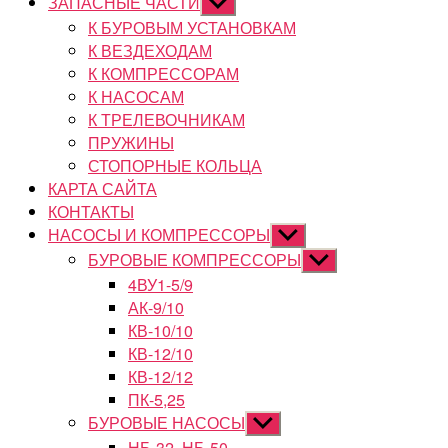
ЗАПАСНЫЕ ЧАСТИ
Показывать
подменю
К БУРОВЫМ УСТАНОВКАМ
К ВЕЗДЕХОДАМ
К КОМПРЕССОРАМ
К НАСОСАМ
К ТРЕЛЕВОЧНИКАМ
ПРУЖИНЫ
СТОПОРНЫЕ КОЛЬЦА
КАРТА САЙТА
КОНТАКТЫ
НАСОСЫ И КОМПРЕССОРЫ
Показывать
подменю
БУРОВЫЕ КОМПРЕССОРЫ
Показывать
подменю
4ВУ1-5/9
АК-9/10
КВ-10/10
КВ-12/10
КВ-12/12
ПК-5,25
БУРОВЫЕ НАСОСЫ
Показывать
подменю
НБ-32, НБ-50