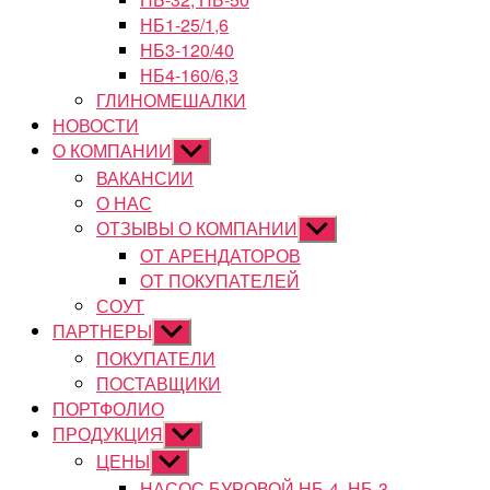
НБ1-25/1,6
НБ3-120/40
НБ4-160/6,3
ГЛИНОМЕШАЛКИ
НОВОСТИ
О КОМПАНИИ
Показывать
подменю
ВАКАНСИИ
О НАС
ОТЗЫВЫ О КОМПАНИИ
Показывать
подменю
ОТ АРЕНДАТОРОВ
ОТ ПОКУПАТЕЛЕЙ
СОУТ
ПАРТНЕРЫ
Показывать
подменю
ПОКУПАТЕЛИ
ПОСТАВЩИКИ
ПОРТФОЛИО
ПРОДУКЦИЯ
Показывать
подменю
ЦЕНЫ
Показывать
подменю
НАСОС БУРОВОЙ НБ-4, НБ-3