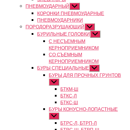
ПНЕВМОУДАРНЫЙ
Показывать
подменю
КОРОНКИ ПНЕВМОУДАРНЫЕ
ПНЕВМОУДАРНИКИ
ПОРОДОРАЗРУШАЮЩИЙ
Показывать
подменю
БУРИЛЬНЫЕ ГОЛОВКИ
Показывать
подменю
С НЕСЪЕМНЫМ
КЕРНОПРИЕМНИКОМ
СО СЪЕМНЫМ
КЕРНОПРИЕМНИКОМ
БУРЫ СПЕЦИАЛЬНЫЕ
Показывать
подменю
БУРЫ ДЛЯ ПРОЧНЫХ ГРУНТОВ
Показывать
подменю
БТКМ-Ш
БТКС-Л
БТКС-Ш
БУРЫ КОНУСНО-ЛОПАСТНЫЕ
Показывать
подменю
БТРС-Л, БТРП-Л
БТРС-Ш, БТРП-Ш