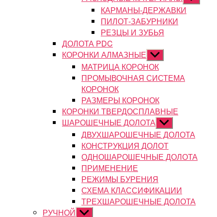
подменю
КАРМАНЫ-ДЕРЖАВКИ
ПИЛОТ-ЗАБУРНИКИ
РЕЗЦЫ И ЗУБЬЯ
ДОЛОТА PDC
КОРОНКИ АЛМАЗНЫЕ
Показывать
подменю
МАТРИЦА КОРОНОК
ПРОМЫВОЧНАЯ СИСТЕМА
КОРОНОК
РАЗМЕРЫ КОРОНОК
КОРОНКИ ТВЕРДОСПЛАВНЫЕ
ШАРОШЕЧНЫЕ ДОЛОТА
Показывать
подменю
ДВУХШАРОШЕЧНЫЕ ДОЛОТА
КОНСТРУКЦИЯ ДОЛОТ
ОДНОШАРОШЕЧНЫЕ ДОЛОТА
ПРИМЕНЕНИЕ
РЕЖИМЫ БУРЕНИЯ
СХЕМА КЛАССИФИКАЦИИ
ТРЕХШАРОШЕЧНЫЕ ДОЛОТА
РУЧНОЙ
Показывать