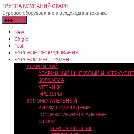
Перейти
ГРУППА КОМПАНИЙ СКАРН
к
Буровое оборудование и вездеходная техника
содержимому
Меню
New
Single
Test
БУРОВОЕ ОБОРУДОВАНИЕ
БУРОВОЙ ИНСТРУМЕНТ
АВАРИЙНЫЙ
АВАРИЙНЫЙ ШНЕКОВЫЙ ИНСТРУМЕН
КОЛОКОЛА
МЕТЧИКИ
ФРЕЗЕРЫ
ВСПОМОГАТЕЛЬНЫЙ
ВИЛКИ ПОДКЛАДНЫЕ
ГОЛОВКИ УНИВЕРСАЛЬНЫЕ
КЛЮЧИ
КОРОНОЧНЫЕ КК