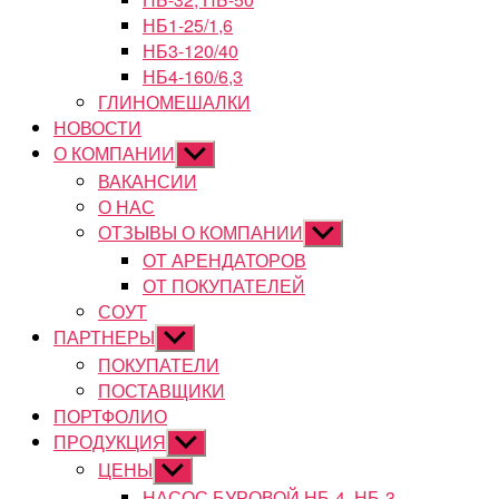
НБ1-25/1,6
НБ3-120/40
НБ4-160/6,3
ГЛИНОМЕШАЛКИ
НОВОСТИ
О КОМПАНИИ
Показывать
подменю
ВАКАНСИИ
О НАС
ОТЗЫВЫ О КОМПАНИИ
Показывать
подменю
ОТ АРЕНДАТОРОВ
ОТ ПОКУПАТЕЛЕЙ
СОУТ
ПАРТНЕРЫ
Показывать
подменю
ПОКУПАТЕЛИ
ПОСТАВЩИКИ
ПОРТФОЛИО
ПРОДУКЦИЯ
Показывать
подменю
ЦЕНЫ
Показывать
подменю
НАСОС БУРОВОЙ НБ-4, НБ-3