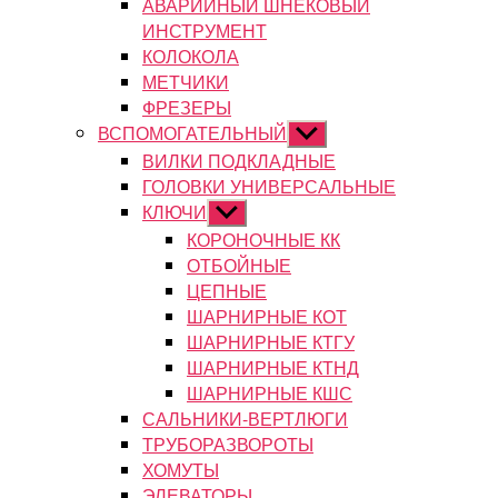
АВАРИЙНЫЙ ШНЕКОВЫЙ
ИНСТРУМЕНТ
КОЛОКОЛА
МЕТЧИКИ
ФРЕЗЕРЫ
ВСПОМОГАТЕЛЬНЫЙ
Показывать
подменю
ВИЛКИ ПОДКЛАДНЫЕ
ГОЛОВКИ УНИВЕРСАЛЬНЫЕ
КЛЮЧИ
Показывать
подменю
КОРОНОЧНЫЕ КК
ОТБОЙНЫЕ
ЦЕПНЫЕ
ШАРНИРНЫЕ КОТ
ШАРНИРНЫЕ КТГУ
ШАРНИРНЫЕ КТНД
ШАРНИРНЫЕ КШС
САЛЬНИКИ-ВЕРТЛЮГИ
ТРУБОРАЗВОРОТЫ
ХОМУТЫ
ЭЛЕВАТОРЫ