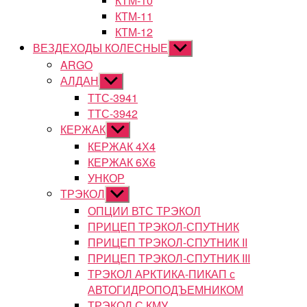
КТМ-10
КТМ-11
КТМ-12
ВЕЗДЕХОДЫ КОЛЕСНЫЕ
Показывать
подменю
ARGO
АЛДАН
Показывать
подменю
ТТС-3941
ТТС-3942
КЕРЖАК
Показывать
подменю
КЕРЖАК 4Х4
КЕРЖАК 6Х6
УНКОР
ТРЭКОЛ
Показывать
подменю
ОПЦИИ ВТС ТРЭКОЛ
ПРИЦЕП ТРЭКОЛ-СПУТНИК
ПРИЦЕП ТРЭКОЛ-СПУТНИК II
ПРИЦЕП ТРЭКОЛ-СПУТНИК III
ТРЭКОЛ АРКТИКА-ПИКАП с
АВТОГИДРОПОДЪЕМНИКОМ
ТРЭКОЛ С КМУ