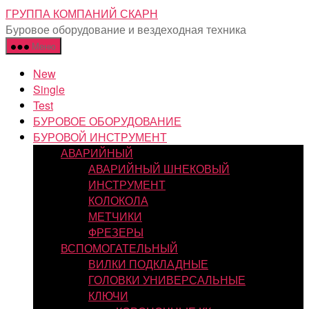
Перейти
ГРУППА КОМПАНИЙ СКАРН
к
Буровое оборудование и вездеходная техника
содержимому
Меню
New
Single
Test
БУРОВОЕ ОБОРУДОВАНИЕ
БУРОВОЙ ИНСТРУМЕНТ
АВАРИЙНЫЙ
АВАРИЙНЫЙ ШНЕКОВЫЙ
ИНСТРУМЕНТ
КОЛОКОЛА
МЕТЧИКИ
ФРЕЗЕРЫ
ВСПОМОГАТЕЛЬНЫЙ
ВИЛКИ ПОДКЛАДНЫЕ
ГОЛОВКИ УНИВЕРСАЛЬНЫЕ
КЛЮЧИ