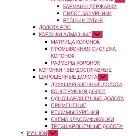
подменю
КАРМАНЫ-ДЕРЖАВКИ
ПИЛОТ-ЗАБУРНИКИ
РЕЗЦЫ И ЗУБЬЯ
ДОЛОТА PDC
КОРОНКИ АЛМАЗНЫЕ
Показывать
подменю
МАТРИЦА КОРОНОК
ПРОМЫВОЧНАЯ СИСТЕМА
КОРОНОК
РАЗМЕРЫ КОРОНОК
КОРОНКИ ТВЕРДОСПЛАВНЫЕ
ШАРОШЕЧНЫЕ ДОЛОТА
Показывать
подменю
ДВУХШАРОШЕЧНЫЕ ДОЛОТА
КОНСТРУКЦИЯ ДОЛОТ
ОДНОШАРОШЕЧНЫЕ ДОЛОТА
ПРИМЕНЕНИЕ
РЕЖИМЫ БУРЕНИЯ
СХЕМА КЛАССИФИКАЦИИ
ТРЕХШАРОШЕЧНЫЕ ДОЛОТА
РУЧНОЙ
Показывать