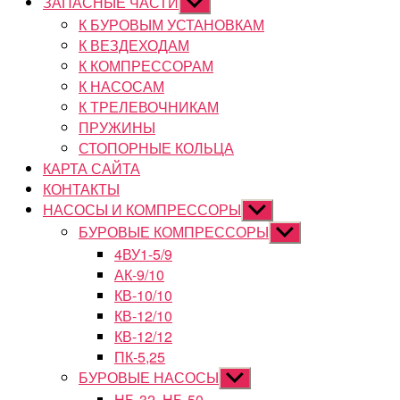
ЗАПАСНЫЕ ЧАСТИ
Показывать
подменю
К БУРОВЫМ УСТАНОВКАМ
К ВЕЗДЕХОДАМ
К КОМПРЕССОРАМ
К НАСОСАМ
К ТРЕЛЕВОЧНИКАМ
ПРУЖИНЫ
СТОПОРНЫЕ КОЛЬЦА
КАРТА САЙТА
КОНТАКТЫ
НАСОСЫ И КОМПРЕССОРЫ
Показывать
подменю
БУРОВЫЕ КОМПРЕССОРЫ
Показывать
подменю
4ВУ1-5/9
АК-9/10
КВ-10/10
КВ-12/10
КВ-12/12
ПК-5,25
БУРОВЫЕ НАСОСЫ
Показывать
подменю
НБ-32, НБ-50