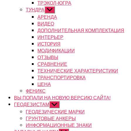
ТРЭКОЛ-ЮГРА
ТУНДРА
Показывать
подменю
АРЕНДА
ВИДЕО
ДОПОЛНИТЕЛЬНАЯ КОМПЛЕКТАЦИЯ
ИНТЕРЬЕР
ИСТОРИЯ
МОДИФИКАЦИИ
ОТЗЫВЫ
СРАВНЕНИЕ
ТЕХНИЧЕСКИЕ ХАРАКТЕРИСТИКИ
ТРАНСПОРТИРОВКА
ЦЕНА
ФЕНИКС
ВЫ ПОПАЛИ НА НОВУЮ ВЕРСИЮ САЙТА!
ГЕОДЕЗИСТАМ
Показывать
подменю
ГЕОДЕЗИЧЕСКИЕ МАРКИ
ГРУНТОВЫЕ АНКЕРЫ
ИНФОРМАЦИОННЫЕ ЗНАКИ