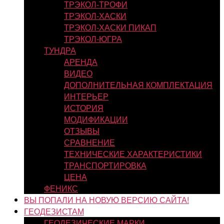
ТРЭКОЛ-ТРОФИ
ТРЭКОЛ-ХАСКИ
ТРЭКОЛ-ХАСКИ ПИКАП
ТРЭКОЛ-ЮГРА
ТУНДРА
АРЕНДА
ВИДЕО
ДОПОЛНИТЕЛЬНАЯ КОМПЛЕКТАЦИЯ
ИНТЕРЬЕР
ИСТОРИЯ
МОДИФИКАЦИИ
ОТЗЫВЫ
СРАВНЕНИЕ
ТЕХНИЧЕСКИЕ ХАРАКТЕРИСТИКИ
ТРАНСПОРТИРОВКА
ЦЕНА
ФЕНИКС
ВЫ ПОПАЛИ НА НОВУЮ ВЕРСИЮ САЙТА!
ГЕОДЕЗИСТАМ
ГЕОДЕЗИЧЕСКИЕ МАРКИ