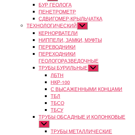
подменю
БУР ГЕОЛОГА
ПЕНЕТРОМЕТР
СДВИГОМЕР-КРЫЛЬЧАТКА
ТЕХНОЛОГИЧЕСКИЙ
Показывать
подменю
КЕРНОРВАТЕЛИ
НИППЕЛИ, ЗАМКИ, МУФТЫ
ПЕРЕВОДНИКИ
ПЕРЕХОДНИКИ
ГЕОЛОГОРАЗВЕДОЧНЫЕ
ТРУБЫ БУРИЛЬНЫЕ
Показывать
подменю
ЛБТН
НКР-100
С ВЫСАЖЕННЫМИ КОНЦАМИ
ТБЛ
ТБСО
ТБСУ
ТРУБЫ ОБСАДНЫЕ И КОЛОНКОВЫЕ
Показывать
подменю
ТРУБЫ МЕТАЛЛИЧЕСКИЕ