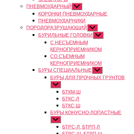
ПНЕВМОУДАРНЫЙ
Показывать
подменю
КОРОНКИ ПНЕВМОУДАРНЫЕ
ПНЕВМОУДАРНИКИ
ПОРОДОРАЗРУШАЮЩИЙ
Показывать
подменю
БУРИЛЬНЫЕ ГОЛОВКИ
Показывать
подменю
С НЕСЪЕМНЫМ
КЕРНОПРИЕМНИКОМ
СО СЪЕМНЫМ
КЕРНОПРИЕМНИКОМ
БУРЫ СПЕЦИАЛЬНЫЕ
Показывать
подменю
БУРЫ ДЛЯ ПРОЧНЫХ ГРУНТОВ
Показывать
подменю
БТКМ-Ш
БТКС-Л
БТКС-Ш
БУРЫ КОНУСНО-ЛОПАСТНЫЕ
Показывать
подменю
БТРС-Л, БТРП-Л
БТРС-Ш, БТРП-Ш