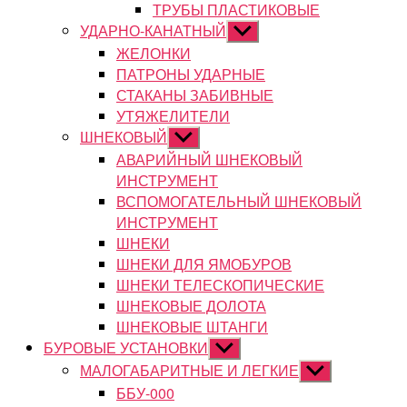
ТРУБЫ ПЛАСТИКОВЫЕ
УДАРНО-КАНАТНЫЙ
Показывать
подменю
ЖЕЛОНКИ
ПАТРОНЫ УДАРНЫЕ
СТАКАНЫ ЗАБИВНЫЕ
УТЯЖЕЛИТЕЛИ
ШНЕКОВЫЙ
Показывать
подменю
АВАРИЙНЫЙ ШНЕКОВЫЙ
ИНСТРУМЕНТ
ВСПОМОГАТЕЛЬНЫЙ ШНЕКОВЫЙ
ИНСТРУМЕНТ
ШНЕКИ
ШНЕКИ ДЛЯ ЯМОБУРОВ
ШНЕКИ ТЕЛЕСКОПИЧЕСКИЕ
ШНЕКОВЫЕ ДОЛОТА
ШНЕКОВЫЕ ШТАНГИ
БУРОВЫЕ УСТАНОВКИ
Показывать
подменю
МАЛОГАБАРИТНЫЕ И ЛЕГКИЕ
Показывать
подменю
ББУ-000