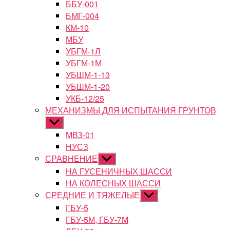
ББУ-001
БМГ-004
КМ-10
МБУ
УБГМ-1Л
УБГМ-1М
УБШМ-1-13
УБШМ-1-20
УКБ-12/25
МЕХАНИЗМЫ ДЛЯ ИСПЫТАНИЯ ГРУНТОВ
Показывать
подменю
МВЗ-01
НУСЗ
СРАВНЕНИЕ
Показывать
подменю
НА ГУСЕНИЧНЫХ ШАССИ
НА КОЛЕСНЫХ ШАССИ
СРЕДНИЕ И ТЯЖЕЛЫЕ
Показывать
подменю
ГБУ-5
ГБУ-5М, ГБУ-7М