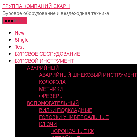
Перейти
ГРУППА КОМПАНИЙ СКАРН
к
Буровое оборудование и вездеходная техника
содержимому
Меню
New
Single
Test
БУРОВОЕ ОБОРУДОВАНИЕ
БУРОВОЙ ИНСТРУМЕНТ
АВАРИЙНЫЙ
АВАРИЙНЫЙ ШНЕКОВЫЙ ИНСТРУМЕН
КОЛОКОЛА
МЕТЧИКИ
ФРЕЗЕРЫ
ВСПОМОГАТЕЛЬНЫЙ
ВИЛКИ ПОДКЛАДНЫЕ
ГОЛОВКИ УНИВЕРСАЛЬНЫЕ
КЛЮЧИ
КОРОНОЧНЫЕ КК