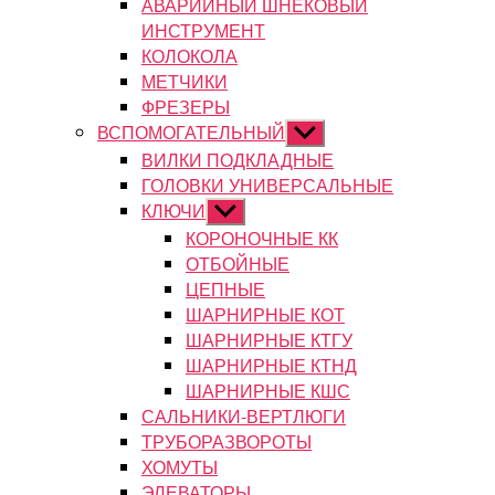
АВАРИЙНЫЙ ШНЕКОВЫЙ
ИНСТРУМЕНТ
КОЛОКОЛА
МЕТЧИКИ
ФРЕЗЕРЫ
ВСПОМОГАТЕЛЬНЫЙ
Показывать
подменю
ВИЛКИ ПОДКЛАДНЫЕ
ГОЛОВКИ УНИВЕРСАЛЬНЫЕ
КЛЮЧИ
Показывать
подменю
КОРОНОЧНЫЕ КК
ОТБОЙНЫЕ
ЦЕПНЫЕ
ШАРНИРНЫЕ КОТ
ШАРНИРНЫЕ КТГУ
ШАРНИРНЫЕ КТНД
ШАРНИРНЫЕ КШС
САЛЬНИКИ-ВЕРТЛЮГИ
ТРУБОРАЗВОРОТЫ
ХОМУТЫ
ЭЛЕВАТОРЫ