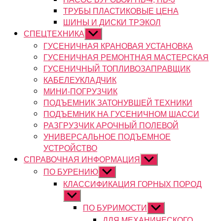
ТРУБЫ ПЛАСТИКОВЫЕ ЦЕНА
ШИНЫ И ДИСКИ ТРЭКОЛ
СПЕЦТЕХНИКА
Показывать
подменю
ГУСЕНИЧНАЯ КРАНОВАЯ УСТАНОВКА
ГУСЕНИЧНАЯ РЕМОНТНАЯ МАСТЕРСКАЯ
ГУСЕНИЧНЫЙ ТОПЛИВОЗАПРАВЩИК
КАБЕЛЕУКЛАДЧИК
МИНИ-ПОГРУЗЧИК
ПОДЪЕМНИК ЗАТОНУВШЕЙ ТЕХНИКИ
ПОДЪЕМНИК НА ГУСЕНИЧНОМ ШАССИ
РАЗГРУЗЧИК АРОЧНЫЙ ПОЛЕВОЙ
УНИВЕРСАЛЬНОЕ ПОДЪЕМНОЕ
УСТРОЙСТВО
СПРАВОЧНАЯ ИНФОРМАЦИЯ
Показывать
подменю
ПО БУРЕНИЮ
Показывать
подменю
КЛАССИФИКАЦИЯ ГОРНЫХ ПОРОД
Показывать
подменю
ПО БУРИМОСТИ
Показывать
подменю
ДЛЯ МЕХАНИЧЕСКОГО