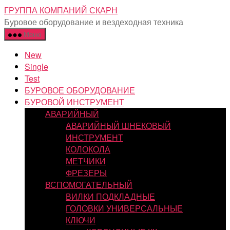
Перейти
ГРУППА КОМПАНИЙ СКАРН
к
Буровое оборудование и вездеходная техника
содержимому
Меню
New
Single
Test
БУРОВОЕ ОБОРУДОВАНИЕ
БУРОВОЙ ИНСТРУМЕНТ
АВАРИЙНЫЙ
АВАРИЙНЫЙ ШНЕКОВЫЙ
ИНСТРУМЕНТ
КОЛОКОЛА
МЕТЧИКИ
ФРЕЗЕРЫ
ВСПОМОГАТЕЛЬНЫЙ
ВИЛКИ ПОДКЛАДНЫЕ
ГОЛОВКИ УНИВЕРСАЛЬНЫЕ
КЛЮЧИ