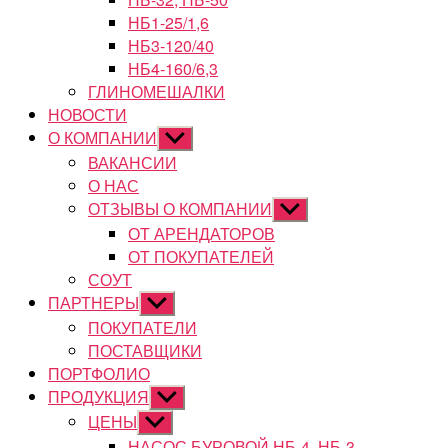
НБ1-25/1,6
НБ3-120/40
НБ4-160/6,3
ГЛИНОМЕШАЛКИ
НОВОСТИ
О КОМПАНИИ
Показывать
подменю
ВАКАНСИИ
О НАС
ОТЗЫВЫ О КОМПАНИИ
Показывать
подменю
ОТ АРЕНДАТОРОВ
ОТ ПОКУПАТЕЛЕЙ
СОУТ
ПАРТНЕРЫ
Показывать
подменю
ПОКУПАТЕЛИ
ПОСТАВЩИКИ
ПОРТФОЛИО
ПРОДУКЦИЯ
Показывать
подменю
ЦЕНЫ
Показывать
подменю
НАСОС БУРОВОЙ НБ-4, НБ-3