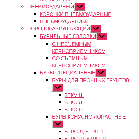
ПНЕВМОУДАРНЫЙ
Показывать
подменю
КОРОНКИ ПНЕВМОУДАРНЫЕ
ПНЕВМОУДАРНИКИ
ПОРОДОРАЗРУШАЮЩИЙ
Показывать
подменю
БУРИЛЬНЫЕ ГОЛОВКИ
Показывать
подменю
С НЕСЪЕМНЫМ
КЕРНОПРИЕМНИКОМ
СО СЪЕМНЫМ
КЕРНОПРИЕМНИКОМ
БУРЫ СПЕЦИАЛЬНЫЕ
Показывать
подменю
БУРЫ ДЛЯ ПРОЧНЫХ ГРУНТОВ
Показывать
подменю
БТКМ-Ш
БТКС-Л
БТКС-Ш
БУРЫ КОНУСНО-ЛОПАСТНЫЕ
Показывать
подменю
БТРС-Л, БТРП-Л
БТРС-Ш, БТРП-Ш