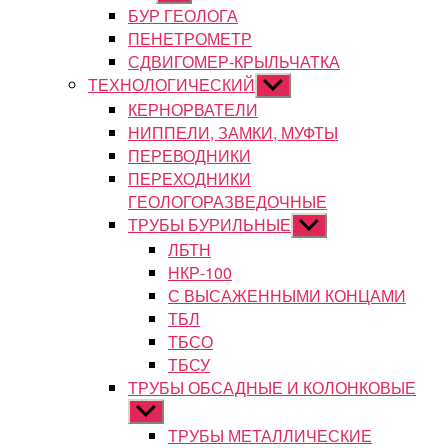
подменю
БУР ГЕОЛОГА
ПЕНЕТРОМЕТР
СДВИГОМЕР-КРЫЛЬЧАТКА
ТЕХНОЛОГИЧЕСКИЙ
Показывать
подменю
КЕРНОРВАТЕЛИ
НИППЕЛИ, ЗАМКИ, МУФТЫ
ПЕРЕВОДНИКИ
ПЕРЕХОДНИКИ
ГЕОЛОГОРАЗВЕДОЧНЫЕ
ТРУБЫ БУРИЛЬНЫЕ
Показывать
подменю
ЛБТН
НКР-100
С ВЫСАЖЕННЫМИ КОНЦАМИ
ТБЛ
ТБСО
ТБСУ
ТРУБЫ ОБСАДНЫЕ И КОЛОНКОВЫЕ
Показывать
подменю
ТРУБЫ МЕТАЛЛИЧЕСКИЕ