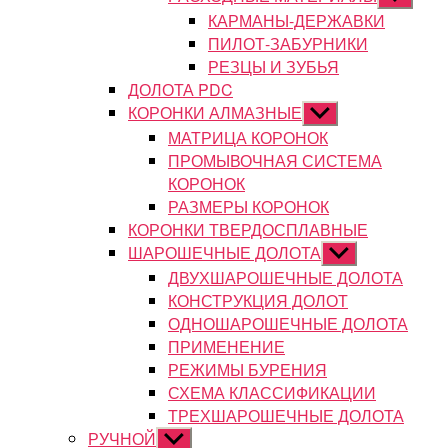
подменю
КАРМАНЫ-ДЕРЖАВКИ
ПИЛОТ-ЗАБУРНИКИ
РЕЗЦЫ И ЗУБЬЯ
ДОЛОТА PDC
КОРОНКИ АЛМАЗНЫЕ
Показывать
подменю
МАТРИЦА КОРОНОК
ПРОМЫВОЧНАЯ СИСТЕМА
КОРОНОК
РАЗМЕРЫ КОРОНОК
КОРОНКИ ТВЕРДОСПЛАВНЫЕ
ШАРОШЕЧНЫЕ ДОЛОТА
Показывать
подменю
ДВУХШАРОШЕЧНЫЕ ДОЛОТА
КОНСТРУКЦИЯ ДОЛОТ
ОДНОШАРОШЕЧНЫЕ ДОЛОТА
ПРИМЕНЕНИЕ
РЕЖИМЫ БУРЕНИЯ
СХЕМА КЛАССИФИКАЦИИ
ТРЕХШАРОШЕЧНЫЕ ДОЛОТА
РУЧНОЙ
Показывать