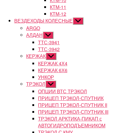
КТМ-10
КТМ-11
КТМ-12
ВЕЗДЕХОДЫ КОЛЕСНЫЕ
Показывать
подменю
ARGO
АЛДАН
Показывать
подменю
ТТС-3941
ТТС-3942
КЕРЖАК
Показывать
подменю
КЕРЖАК 4Х4
КЕРЖАК 6Х6
УНКОР
ТРЭКОЛ
Показывать
подменю
ОПЦИИ ВТС ТРЭКОЛ
ПРИЦЕП ТРЭКОЛ-СПУТНИК
ПРИЦЕП ТРЭКОЛ-СПУТНИК II
ПРИЦЕП ТРЭКОЛ-СПУТНИК III
ТРЭКОЛ АРКТИКА-ПИКАП с
АВТОГИДРОПОДЪЕМНИКОМ
ТРЭКОЛ С КМУ