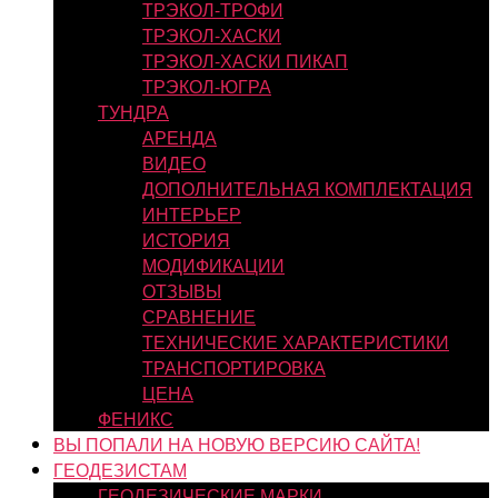
ТРЭКОЛ-ТРОФИ
ТРЭКОЛ-ХАСКИ
ТРЭКОЛ-ХАСКИ ПИКАП
ТРЭКОЛ-ЮГРА
ТУНДРА
АРЕНДА
ВИДЕО
ДОПОЛНИТЕЛЬНАЯ КОМПЛЕКТАЦИЯ
ИНТЕРЬЕР
ИСТОРИЯ
МОДИФИКАЦИИ
ОТЗЫВЫ
СРАВНЕНИЕ
ТЕХНИЧЕСКИЕ ХАРАКТЕРИСТИКИ
ТРАНСПОРТИРОВКА
ЦЕНА
ФЕНИКС
ВЫ ПОПАЛИ НА НОВУЮ ВЕРСИЮ САЙТА!
ГЕОДЕЗИСТАМ
ГЕОДЕЗИЧЕСКИЕ МАРКИ