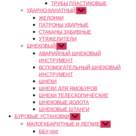
ТРУБЫ ПЛАСТИКОВЫЕ
УДАРНО-КАНАТНЫЙ
Показывать
подменю
ЖЕЛОНКИ
ПАТРОНЫ УДАРНЫЕ
СТАКАНЫ ЗАБИВНЫЕ
УТЯЖЕЛИТЕЛИ
ШНЕКОВЫЙ
Показывать
подменю
АВАРИЙНЫЙ ШНЕКОВЫЙ
ИНСТРУМЕНТ
ВСПОМОГАТЕЛЬНЫЙ ШНЕКОВЫЙ
ИНСТРУМЕНТ
ШНЕКИ
ШНЕКИ ДЛЯ ЯМОБУРОВ
ШНЕКИ ТЕЛЕСКОПИЧЕСКИЕ
ШНЕКОВЫЕ ДОЛОТА
ШНЕКОВЫЕ ШТАНГИ
БУРОВЫЕ УСТАНОВКИ
Показывать
подменю
МАЛОГАБАРИТНЫЕ И ЛЕГКИЕ
Показывать
подменю
ББУ-000