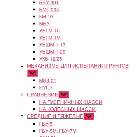
ББУ-001
БМГ-004
КМ-10
МБУ
УБГМ-1Л
УБГМ-1М
УБШМ-1-13
УБШМ-1-20
УКБ-12/25
МЕХАНИЗМЫ ДЛЯ ИСПЫТАНИЯ ГРУНТОВ
Показывать
подменю
МВЗ-01
НУСЗ
СРАВНЕНИЕ
Показывать
подменю
НА ГУСЕНИЧНЫХ ШАССИ
НА КОЛЕСНЫХ ШАССИ
СРЕДНИЕ И ТЯЖЕЛЫЕ
Показывать
подменю
ГБУ-5
ГБУ-5М, ГБУ-7М