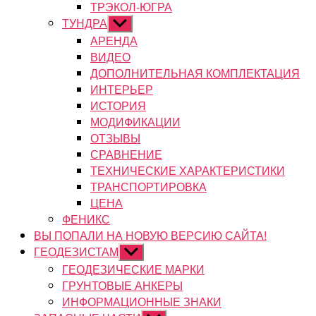
ТРЭКОЛ-ЮГРА
ТУНДРА
Показывать
подменю
АРЕНДА
ВИДЕО
ДОПОЛНИТЕЛЬНАЯ КОМПЛЕКТАЦИЯ
ИНТЕРЬЕР
ИСТОРИЯ
МОДИФИКАЦИИ
ОТЗЫВЫ
СРАВНЕНИЕ
ТЕХНИЧЕСКИЕ ХАРАКТЕРИСТИКИ
ТРАНСПОРТИРОВКА
ЦЕНА
ФЕНИКС
ВЫ ПОПАЛИ НА НОВУЮ ВЕРСИЮ САЙТА!
ГЕОДЕЗИСТАМ
Показывать
подменю
ГЕОДЕЗИЧЕСКИЕ МАРКИ
ГРУНТОВЫЕ АНКЕРЫ
ИНФОРМАЦИОННЫЕ ЗНАКИ