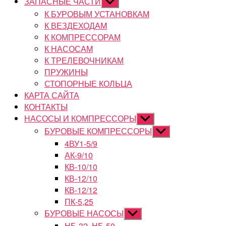
ЗАПАСНЫЕ ЧАСТИ
Показывать
подменю
К БУРОВЫМ УСТАНОВКАМ
К ВЕЗДЕХОДАМ
К КОМПРЕССОРАМ
К НАСОСАМ
К ТРЕЛЕВОЧНИКАМ
ПРУЖИНЫ
СТОПОРНЫЕ КОЛЬЦА
КАРТА САЙТА
КОНТАКТЫ
НАСОСЫ И КОМПРЕССОРЫ
Показывать
подменю
БУРОВЫЕ КОМПРЕССОРЫ
Показывать
подменю
4ВУ1-5/9
АК-9/10
КВ-10/10
КВ-12/10
КВ-12/12
ПК-5,25
БУРОВЫЕ НАСОСЫ
Показывать
подменю
НБ-32, НБ-50