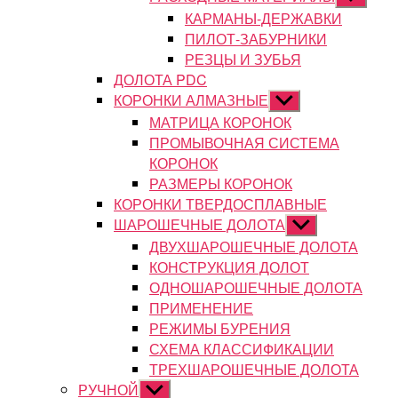
подменю
КАРМАНЫ-ДЕРЖАВКИ
ПИЛОТ-ЗАБУРНИКИ
РЕЗЦЫ И ЗУБЬЯ
ДОЛОТА PDC
КОРОНКИ АЛМАЗНЫЕ
Показывать
подменю
МАТРИЦА КОРОНОК
ПРОМЫВОЧНАЯ СИСТЕМА
КОРОНОК
РАЗМЕРЫ КОРОНОК
КОРОНКИ ТВЕРДОСПЛАВНЫЕ
ШАРОШЕЧНЫЕ ДОЛОТА
Показывать
подменю
ДВУХШАРОШЕЧНЫЕ ДОЛОТА
КОНСТРУКЦИЯ ДОЛОТ
ОДНОШАРОШЕЧНЫЕ ДОЛОТА
ПРИМЕНЕНИЕ
РЕЖИМЫ БУРЕНИЯ
СХЕМА КЛАССИФИКАЦИИ
ТРЕХШАРОШЕЧНЫЕ ДОЛОТА
РУЧНОЙ
Показывать