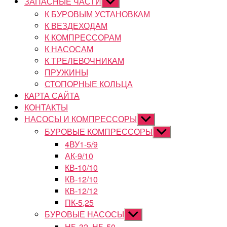
ЗАПАСНЫЕ ЧАСТИ
Показывать
подменю
К БУРОВЫМ УСТАНОВКАМ
К ВЕЗДЕХОДАМ
К КОМПРЕССОРАМ
К НАСОСАМ
К ТРЕЛЕВОЧНИКАМ
ПРУЖИНЫ
СТОПОРНЫЕ КОЛЬЦА
КАРТА САЙТА
КОНТАКТЫ
НАСОСЫ И КОМПРЕССОРЫ
Показывать
подменю
БУРОВЫЕ КОМПРЕССОРЫ
Показывать
подменю
4ВУ1-5/9
АК-9/10
КВ-10/10
КВ-12/10
КВ-12/12
ПК-5,25
БУРОВЫЕ НАСОСЫ
Показывать
подменю
НБ-32, НБ-50