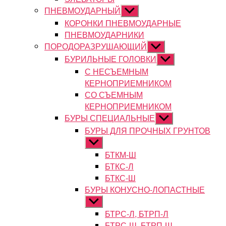
ПНЕВМОУДАРНЫЙ
Показывать
подменю
КОРОНКИ ПНЕВМОУДАРНЫЕ
ПНЕВМОУДАРНИКИ
ПОРОДОРАЗРУШАЮЩИЙ
Показывать
подменю
БУРИЛЬНЫЕ ГОЛОВКИ
Показывать
подменю
С НЕСЪЕМНЫМ
КЕРНОПРИЕМНИКОМ
СО СЪЕМНЫМ
КЕРНОПРИЕМНИКОМ
БУРЫ СПЕЦИАЛЬНЫЕ
Показывать
подменю
БУРЫ ДЛЯ ПРОЧНЫХ ГРУНТОВ
Показывать
подменю
БТКМ-Ш
БТКС-Л
БТКС-Ш
БУРЫ КОНУСНО-ЛОПАСТНЫЕ
Показывать
подменю
БТРС-Л, БТРП-Л
БТРС-Ш, БТРП-Ш