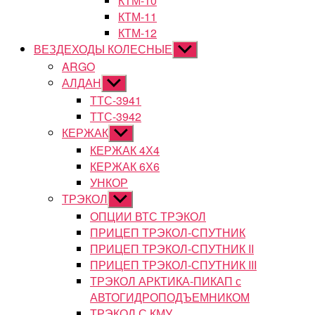
КТМ-10
КТМ-11
КТМ-12
ВЕЗДЕХОДЫ КОЛЕСНЫЕ
Показывать
подменю
ARGO
АЛДАН
Показывать
подменю
ТТС-3941
ТТС-3942
КЕРЖАК
Показывать
подменю
КЕРЖАК 4Х4
КЕРЖАК 6Х6
УНКОР
ТРЭКОЛ
Показывать
подменю
ОПЦИИ ВТС ТРЭКОЛ
ПРИЦЕП ТРЭКОЛ-СПУТНИК
ПРИЦЕП ТРЭКОЛ-СПУТНИК II
ПРИЦЕП ТРЭКОЛ-СПУТНИК III
ТРЭКОЛ АРКТИКА-ПИКАП с
АВТОГИДРОПОДЪЕМНИКОМ
ТРЭКОЛ С КМУ