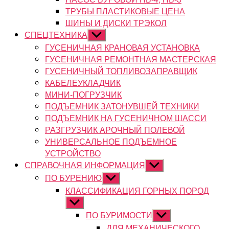
ТРУБЫ ПЛАСТИКОВЫЕ ЦЕНА
ШИНЫ И ДИСКИ ТРЭКОЛ
СПЕЦТЕХНИКА
Показывать
подменю
ГУСЕНИЧНАЯ КРАНОВАЯ УСТАНОВКА
ГУСЕНИЧНАЯ РЕМОНТНАЯ МАСТЕРСКАЯ
ГУСЕНИЧНЫЙ ТОПЛИВОЗАПРАВЩИК
КАБЕЛЕУКЛАДЧИК
МИНИ-ПОГРУЗЧИК
ПОДЪЕМНИК ЗАТОНУВШЕЙ ТЕХНИКИ
ПОДЪЕМНИК НА ГУСЕНИЧНОМ ШАССИ
РАЗГРУЗЧИК АРОЧНЫЙ ПОЛЕВОЙ
УНИВЕРСАЛЬНОЕ ПОДЪЕМНОЕ
УСТРОЙСТВО
СПРАВОЧНАЯ ИНФОРМАЦИЯ
Показывать
подменю
ПО БУРЕНИЮ
Показывать
подменю
КЛАССИФИКАЦИЯ ГОРНЫХ ПОРОД
Показывать
подменю
ПО БУРИМОСТИ
Показывать
подменю
ДЛЯ МЕХАНИЧЕСКОГО