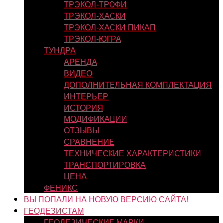
ТРЭКОЛ-ТРОФИ
ТРЭКОЛ-ХАСКИ
ТРЭКОЛ-ХАСКИ ПИКАП
ТРЭКОЛ-ЮГРА
ТУНДРА
АРЕНДА
ВИДЕО
ДОПОЛНИТЕЛЬНАЯ КОМПЛЕКТАЦИЯ
ИНТЕРЬЕР
ИСТОРИЯ
МОДИФИКАЦИИ
ОТЗЫВЫ
СРАВНЕНИЕ
ТЕХНИЧЕСКИЕ ХАРАКТЕРИСТИКИ
ТРАНСПОРТИРОВКА
ЦЕНА
ФЕНИКС
ВЫ ПОПАЛИ НА НОВУЮ ВЕРСИЮ САЙТА!
ГЕОДЕЗИСТАМ
ГЕОДЕЗИЧЕСКИЕ МАРКИ