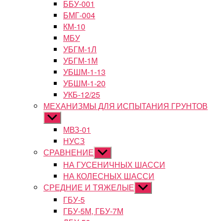
ББУ-001
БМГ-004
КМ-10
МБУ
УБГМ-1Л
УБГМ-1М
УБШМ-1-13
УБШМ-1-20
УКБ-12/25
МЕХАНИЗМЫ ДЛЯ ИСПЫТАНИЯ ГРУНТОВ
Показывать
подменю
МВЗ-01
НУСЗ
СРАВНЕНИЕ
Показывать
подменю
НА ГУСЕНИЧНЫХ ШАССИ
НА КОЛЕСНЫХ ШАССИ
СРЕДНИЕ И ТЯЖЕЛЫЕ
Показывать
подменю
ГБУ-5
ГБУ-5М, ГБУ-7М