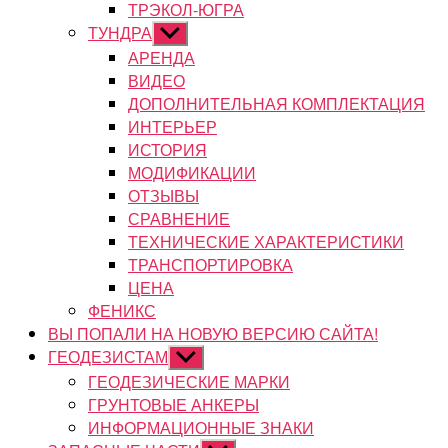
ТРЭКОЛ-ЮГРА
ТУНДРА
Показывать
подменю
АРЕНДА
ВИДЕО
ДОПОЛНИТЕЛЬНАЯ КОМПЛЕКТАЦИЯ
ИНТЕРЬЕР
ИСТОРИЯ
МОДИФИКАЦИИ
ОТЗЫВЫ
СРАВНЕНИЕ
ТЕХНИЧЕСКИЕ ХАРАКТЕРИСТИКИ
ТРАНСПОРТИРОВКА
ЦЕНА
ФЕНИКС
ВЫ ПОПАЛИ НА НОВУЮ ВЕРСИЮ САЙТА!
ГЕОДЕЗИСТАМ
Показывать
подменю
ГЕОДЕЗИЧЕСКИЕ МАРКИ
ГРУНТОВЫЕ АНКЕРЫ
ИНФОРМАЦИОННЫЕ ЗНАКИ