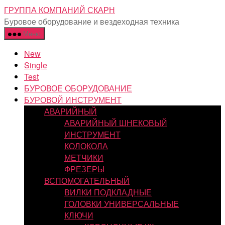
Перейти
ГРУППА КОМПАНИЙ СКАРН
к
Буровое оборудование и вездеходная техника
содержимому
Меню
New
Single
Test
БУРОВОЕ ОБОРУДОВАНИЕ
БУРОВОЙ ИНСТРУМЕНТ
АВАРИЙНЫЙ
АВАРИЙНЫЙ ШНЕКОВЫЙ
ИНСТРУМЕНТ
КОЛОКОЛА
МЕТЧИКИ
ФРЕЗЕРЫ
ВСПОМОГАТЕЛЬНЫЙ
ВИЛКИ ПОДКЛАДНЫЕ
ГОЛОВКИ УНИВЕРСАЛЬНЫЕ
КЛЮЧИ