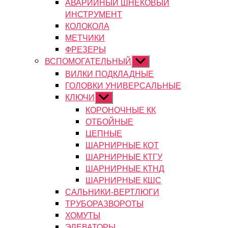
АВАРИЙНЫЙ ШНЕКОВЫЙ
ИНСТРУМЕНТ
КОЛОКОЛА
МЕТЧИКИ
ФРЕЗЕРЫ
ВСПОМОГАТЕЛЬНЫЙ
Показывать
подменю
ВИЛКИ ПОДКЛАДНЫЕ
ГОЛОВКИ УНИВЕРСАЛЬНЫЕ
КЛЮЧИ
Показывать
подменю
КОРОНОЧНЫЕ КК
ОТБОЙНЫЕ
ЦЕПНЫЕ
ШАРНИРНЫЕ КОТ
ШАРНИРНЫЕ КТГУ
ШАРНИРНЫЕ КТНД
ШАРНИРНЫЕ КШС
САЛЬНИКИ-ВЕРТЛЮГИ
ТРУБОРАЗВОРОТЫ
ХОМУТЫ
ЭЛЕВАТОРЫ