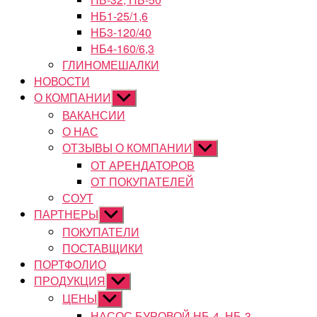
НБ1-25/1,6
НБ3-120/40
НБ4-160/6,3
ГЛИНОМЕШАЛКИ
НОВОСТИ
О КОМПАНИИ
Показывать
подменю
ВАКАНСИИ
О НАС
ОТЗЫВЫ О КОМПАНИИ
Показывать
подменю
ОТ АРЕНДАТОРОВ
ОТ ПОКУПАТЕЛЕЙ
СОУТ
ПАРТНЕРЫ
Показывать
подменю
ПОКУПАТЕЛИ
ПОСТАВЩИКИ
ПОРТФОЛИО
ПРОДУКЦИЯ
Показывать
подменю
ЦЕНЫ
Показывать
подменю
НАСОС БУРОВОЙ НБ-4, НБ-3