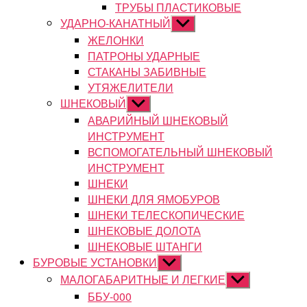
ТРУБЫ ПЛАСТИКОВЫЕ
УДАРНО-КАНАТНЫЙ
Показывать
подменю
ЖЕЛОНКИ
ПАТРОНЫ УДАРНЫЕ
СТАКАНЫ ЗАБИВНЫЕ
УТЯЖЕЛИТЕЛИ
ШНЕКОВЫЙ
Показывать
подменю
АВАРИЙНЫЙ ШНЕКОВЫЙ
ИНСТРУМЕНТ
ВСПОМОГАТЕЛЬНЫЙ ШНЕКОВЫЙ
ИНСТРУМЕНТ
ШНЕКИ
ШНЕКИ ДЛЯ ЯМОБУРОВ
ШНЕКИ ТЕЛЕСКОПИЧЕСКИЕ
ШНЕКОВЫЕ ДОЛОТА
ШНЕКОВЫЕ ШТАНГИ
БУРОВЫЕ УСТАНОВКИ
Показывать
подменю
МАЛОГАБАРИТНЫЕ И ЛЕГКИЕ
Показывать
подменю
ББУ-000