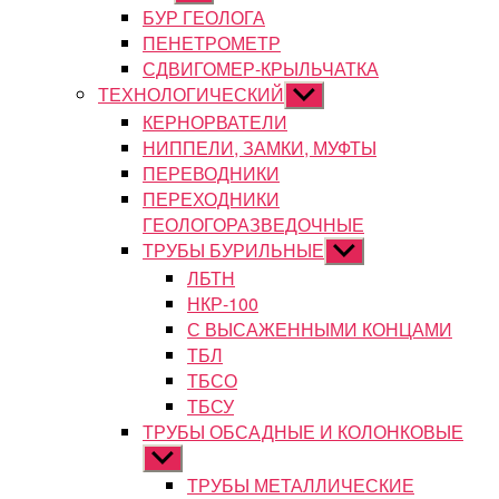
подменю
БУР ГЕОЛОГА
ПЕНЕТРОМЕТР
СДВИГОМЕР-КРЫЛЬЧАТКА
ТЕХНОЛОГИЧЕСКИЙ
Показывать
подменю
КЕРНОРВАТЕЛИ
НИППЕЛИ, ЗАМКИ, МУФТЫ
ПЕРЕВОДНИКИ
ПЕРЕХОДНИКИ
ГЕОЛОГОРАЗВЕДОЧНЫЕ
ТРУБЫ БУРИЛЬНЫЕ
Показывать
подменю
ЛБТН
НКР-100
С ВЫСАЖЕННЫМИ КОНЦАМИ
ТБЛ
ТБСО
ТБСУ
ТРУБЫ ОБСАДНЫЕ И КОЛОНКОВЫЕ
Показывать
подменю
ТРУБЫ МЕТАЛЛИЧЕСКИЕ