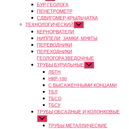
подменю
БУР ГЕОЛОГА
ПЕНЕТРОМЕТР
СДВИГОМЕР-КРЫЛЬЧАТКА
ТЕХНОЛОГИЧЕСКИЙ
Показывать
подменю
КЕРНОРВАТЕЛИ
НИППЕЛИ, ЗАМКИ, МУФТЫ
ПЕРЕВОДНИКИ
ПЕРЕХОДНИКИ
ГЕОЛОГОРАЗВЕДОЧНЫЕ
ТРУБЫ БУРИЛЬНЫЕ
Показывать
подменю
ЛБТН
НКР-100
С ВЫСАЖЕННЫМИ КОНЦАМИ
ТБЛ
ТБСО
ТБСУ
ТРУБЫ ОБСАДНЫЕ И КОЛОНКОВЫЕ
Показывать
подменю
ТРУБЫ МЕТАЛЛИЧЕСКИЕ