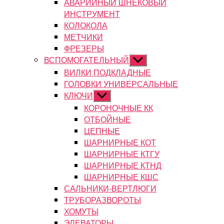
АВАРИЙНЫЙ ШНЕКОВЫЙ
ИНСТРУМЕНТ
КОЛОКОЛА
МЕТЧИКИ
ФРЕЗЕРЫ
ВСПОМОГАТЕЛЬНЫЙ
Показывать
подменю
ВИЛКИ ПОДКЛАДНЫЕ
ГОЛОВКИ УНИВЕРСАЛЬНЫЕ
КЛЮЧИ
Показывать
подменю
КОРОНОЧНЫЕ КК
ОТБОЙНЫЕ
ЦЕПНЫЕ
ШАРНИРНЫЕ КОТ
ШАРНИРНЫЕ КТГУ
ШАРНИРНЫЕ КТНД
ШАРНИРНЫЕ КШС
САЛЬНИКИ-ВЕРТЛЮГИ
ТРУБОРАЗВОРОТЫ
ХОМУТЫ
ЭЛЕВАТОРЫ