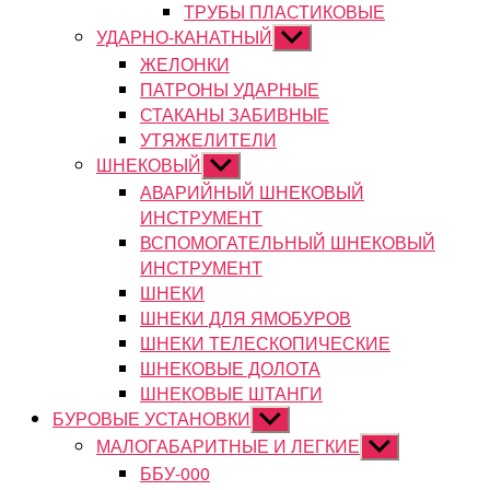
ТРУБЫ ПЛАСТИКОВЫЕ
УДАРНО-КАНАТНЫЙ
Показывать
подменю
ЖЕЛОНКИ
ПАТРОНЫ УДАРНЫЕ
СТАКАНЫ ЗАБИВНЫЕ
УТЯЖЕЛИТЕЛИ
ШНЕКОВЫЙ
Показывать
подменю
АВАРИЙНЫЙ ШНЕКОВЫЙ
ИНСТРУМЕНТ
ВСПОМОГАТЕЛЬНЫЙ ШНЕКОВЫЙ
ИНСТРУМЕНТ
ШНЕКИ
ШНЕКИ ДЛЯ ЯМОБУРОВ
ШНЕКИ ТЕЛЕСКОПИЧЕСКИЕ
ШНЕКОВЫЕ ДОЛОТА
ШНЕКОВЫЕ ШТАНГИ
БУРОВЫЕ УСТАНОВКИ
Показывать
подменю
МАЛОГАБАРИТНЫЕ И ЛЕГКИЕ
Показывать
подменю
ББУ-000