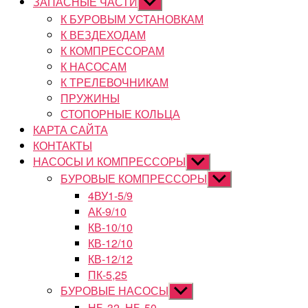
ЗАПАСНЫЕ ЧАСТИ
Показывать
подменю
К БУРОВЫМ УСТАНОВКАМ
К ВЕЗДЕХОДАМ
К КОМПРЕССОРАМ
К НАСОСАМ
К ТРЕЛЕВОЧНИКАМ
ПРУЖИНЫ
СТОПОРНЫЕ КОЛЬЦА
КАРТА САЙТА
КОНТАКТЫ
НАСОСЫ И КОМПРЕССОРЫ
Показывать
подменю
БУРОВЫЕ КОМПРЕССОРЫ
Показывать
подменю
4ВУ1-5/9
АК-9/10
КВ-10/10
КВ-12/10
КВ-12/12
ПК-5,25
БУРОВЫЕ НАСОСЫ
Показывать
подменю
НБ-32, НБ-50