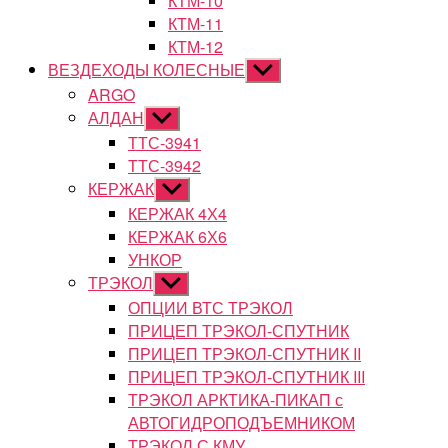
КТМ-10
КТМ-11
КТМ-12
ВЕЗДЕХОДЫ КОЛЕСНЫЕ
Показывать
подменю
ARGO
АЛДАН
Показывать
подменю
ТТС-3941
ТТС-3942
КЕРЖАК
Показывать
подменю
КЕРЖАК 4Х4
КЕРЖАК 6Х6
УНКОР
ТРЭКОЛ
Показывать
подменю
ОПЦИИ ВТС ТРЭКОЛ
ПРИЦЕП ТРЭКОЛ-СПУТНИК
ПРИЦЕП ТРЭКОЛ-СПУТНИК II
ПРИЦЕП ТРЭКОЛ-СПУТНИК III
ТРЭКОЛ АРКТИКА-ПИКАП с
АВТОГИДРОПОДЪЕМНИКОМ
ТРЭКОЛ С КМУ