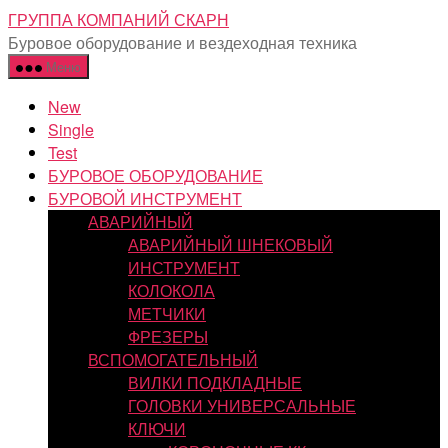
Перейти
ГРУППА КОМПАНИЙ СКАРН
к
Буровое оборудование и вездеходная техника
содержимому
Меню
New
Single
Test
БУРОВОЕ ОБОРУДОВАНИЕ
БУРОВОЙ ИНСТРУМЕНТ
АВАРИЙНЫЙ
АВАРИЙНЫЙ ШНЕКОВЫЙ
ИНСТРУМЕНТ
КОЛОКОЛА
МЕТЧИКИ
ФРЕЗЕРЫ
ВСПОМОГАТЕЛЬНЫЙ
ВИЛКИ ПОДКЛАДНЫЕ
ГОЛОВКИ УНИВЕРСАЛЬНЫЕ
КЛЮЧИ