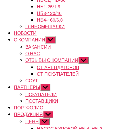
НБ1-25/1,6
НБ3-120/40
НБ4-160/6,3
ГЛИНОМЕШАЛКИ
НОВОСТИ
О КОМПАНИИ
Показывать
подменю
ВАКАНСИИ
О НАС
ОТЗЫВЫ О КОМПАНИИ
Показывать
подменю
ОТ АРЕНДАТОРОВ
ОТ ПОКУПАТЕЛЕЙ
СОУТ
ПАРТНЕРЫ
Показывать
подменю
ПОКУПАТЕЛИ
ПОСТАВЩИКИ
ПОРТФОЛИО
ПРОДУКЦИЯ
Показывать
подменю
ЦЕНЫ
Показывать
подменю
НАСОС БУРОВОЙ НБ-4, НБ-3