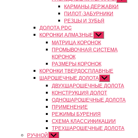
подменю
КАРМАНЫ-ДЕРЖАВКИ
ПИЛОТ-ЗАБУРНИКИ
РЕЗЦЫ И ЗУБЬЯ
ДОЛОТА PDC
КОРОНКИ АЛМАЗНЫЕ
Показывать
подменю
МАТРИЦА КОРОНОК
ПРОМЫВОЧНАЯ СИСТЕМА
КОРОНОК
РАЗМЕРЫ КОРОНОК
КОРОНКИ ТВЕРДОСПЛАВНЫЕ
ШАРОШЕЧНЫЕ ДОЛОТА
Показывать
подменю
ДВУХШАРОШЕЧНЫЕ ДОЛОТА
КОНСТРУКЦИЯ ДОЛОТ
ОДНОШАРОШЕЧНЫЕ ДОЛОТА
ПРИМЕНЕНИЕ
РЕЖИМЫ БУРЕНИЯ
СХЕМА КЛАССИФИКАЦИИ
ТРЕХШАРОШЕЧНЫЕ ДОЛОТА
РУЧНОЙ
Показывать