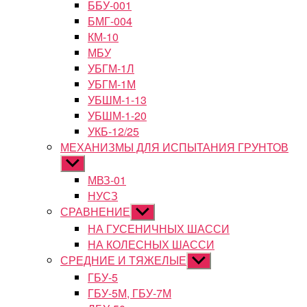
ББУ-001
БМГ-004
КМ-10
МБУ
УБГМ-1Л
УБГМ-1М
УБШМ-1-13
УБШМ-1-20
УКБ-12/25
МЕХАНИЗМЫ ДЛЯ ИСПЫТАНИЯ ГРУНТОВ
Показывать
подменю
МВЗ-01
НУСЗ
СРАВНЕНИЕ
Показывать
подменю
НА ГУСЕНИЧНЫХ ШАССИ
НА КОЛЕСНЫХ ШАССИ
СРЕДНИЕ И ТЯЖЕЛЫЕ
Показывать
подменю
ГБУ-5
ГБУ-5М, ГБУ-7М