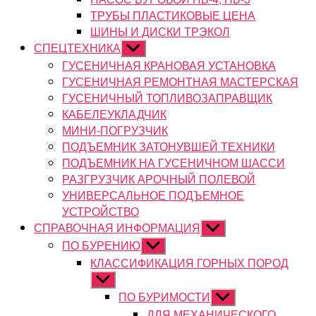
ТРУБЫ ПЛАСТИКОВЫЕ ЦЕНА
ШИНЫ И ДИСКИ ТРЭКОЛ
СПЕЦТЕХНИКА
Показывать
подменю
ГУСЕНИЧНАЯ КРАНОВАЯ УСТАНОВКА
ГУСЕНИЧНАЯ РЕМОНТНАЯ МАСТЕРСКАЯ
ГУСЕНИЧНЫЙ ТОПЛИВОЗАПРАВЩИК
КАБЕЛЕУКЛАДЧИК
МИНИ-ПОГРУЗЧИК
ПОДЪЕМНИК ЗАТОНУВШЕЙ ТЕХНИКИ
ПОДЪЕМНИК НА ГУСЕНИЧНОМ ШАССИ
РАЗГРУЗЧИК АРОЧНЫЙ ПОЛЕВОЙ
УНИВЕРСАЛЬНОЕ ПОДЪЕМНОЕ
УСТРОЙСТВО
СПРАВОЧНАЯ ИНФОРМАЦИЯ
Показывать
подменю
ПО БУРЕНИЮ
Показывать
подменю
КЛАССИФИКАЦИЯ ГОРНЫХ ПОРОД
Показывать
подменю
ПО БУРИМОСТИ
Показывать
подменю
ДЛЯ МЕХАНИЧЕСКОГО