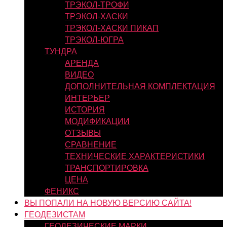
ТРЭКОЛ-ТРОФИ
ТРЭКОЛ-ХАСКИ
ТРЭКОЛ-ХАСКИ ПИКАП
ТРЭКОЛ-ЮГРА
ТУНДРА
АРЕНДА
ВИДЕО
ДОПОЛНИТЕЛЬНАЯ КОМПЛЕКТАЦИЯ
ИНТЕРЬЕР
ИСТОРИЯ
МОДИФИКАЦИИ
ОТЗЫВЫ
СРАВНЕНИЕ
ТЕХНИЧЕСКИЕ ХАРАКТЕРИСТИКИ
ТРАНСПОРТИРОВКА
ЦЕНА
ФЕНИКС
ВЫ ПОПАЛИ НА НОВУЮ ВЕРСИЮ САЙТА!
ГЕОДЕЗИСТАМ
ГЕОДЕЗИЧЕСКИЕ МАРКИ