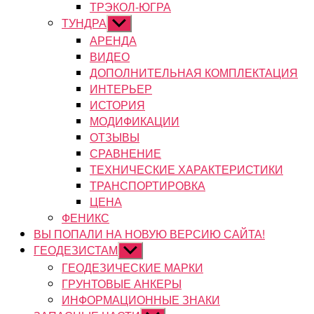
ТРЭКОЛ-ЮГРА
ТУНДРА
Показывать
подменю
АРЕНДА
ВИДЕО
ДОПОЛНИТЕЛЬНАЯ КОМПЛЕКТАЦИЯ
ИНТЕРЬЕР
ИСТОРИЯ
МОДИФИКАЦИИ
ОТЗЫВЫ
СРАВНЕНИЕ
ТЕХНИЧЕСКИЕ ХАРАКТЕРИСТИКИ
ТРАНСПОРТИРОВКА
ЦЕНА
ФЕНИКС
ВЫ ПОПАЛИ НА НОВУЮ ВЕРСИЮ САЙТА!
ГЕОДЕЗИСТАМ
Показывать
подменю
ГЕОДЕЗИЧЕСКИЕ МАРКИ
ГРУНТОВЫЕ АНКЕРЫ
ИНФОРМАЦИОННЫЕ ЗНАКИ