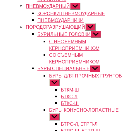
ПНЕВМОУДАРНЫЙ
Показывать
подменю
КОРОНКИ ПНЕВМОУДАРНЫЕ
ПНЕВМОУДАРНИКИ
ПОРОДОРАЗРУШАЮЩИЙ
Показывать
подменю
БУРИЛЬНЫЕ ГОЛОВКИ
Показывать
подменю
С НЕСЪЕМНЫМ
КЕРНОПРИЕМНИКОМ
СО СЪЕМНЫМ
КЕРНОПРИЕМНИКОМ
БУРЫ СПЕЦИАЛЬНЫЕ
Показывать
подменю
БУРЫ ДЛЯ ПРОЧНЫХ ГРУНТОВ
Показывать
подменю
БТКМ-Ш
БТКС-Л
БТКС-Ш
БУРЫ КОНУСНО-ЛОПАСТНЫЕ
Показывать
подменю
БТРС-Л, БТРП-Л
БТРС-Ш, БТРП-Ш