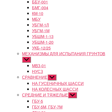
ББУ-001
БМГ-004
КМ-10
МБУ
УБГМ-1Л
УБГМ-1М
УБШМ-1-13
УБШМ-1-20
УКБ-12/25
МЕХАНИЗМЫ ДЛЯ ИСПЫТАНИЯ ГРУНТОВ
Показывать
подменю
МВЗ-01
НУСЗ
СРАВНЕНИЕ
Показывать
подменю
НА ГУСЕНИЧНЫХ ШАССИ
НА КОЛЕСНЫХ ШАССИ
СРЕДНИЕ И ТЯЖЕЛЫЕ
Показывать
подменю
ГБУ-5
ГБУ-5М, ГБУ-7М