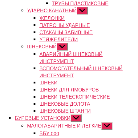
ТРУБЫ ПЛАСТИКОВЫЕ
УДАРНО-КАНАТНЫЙ
Показывать
подменю
ЖЕЛОНКИ
ПАТРОНЫ УДАРНЫЕ
СТАКАНЫ ЗАБИВНЫЕ
УТЯЖЕЛИТЕЛИ
ШНЕКОВЫЙ
Показывать
подменю
АВАРИЙНЫЙ ШНЕКОВЫЙ
ИНСТРУМЕНТ
ВСПОМОГАТЕЛЬНЫЙ ШНЕКОВЫЙ
ИНСТРУМЕНТ
ШНЕКИ
ШНЕКИ ДЛЯ ЯМОБУРОВ
ШНЕКИ ТЕЛЕСКОПИЧЕСКИЕ
ШНЕКОВЫЕ ДОЛОТА
ШНЕКОВЫЕ ШТАНГИ
БУРОВЫЕ УСТАНОВКИ
Показывать
подменю
МАЛОГАБАРИТНЫЕ И ЛЕГКИЕ
Показывать
подменю
ББУ-000