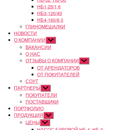
НБ1-25/1,6
НБ3-120/40
НБ4-160/6,3
ГЛИНОМЕШАЛКИ
НОВОСТИ
О КОМПАНИИ
Показывать
подменю
ВАКАНСИИ
О НАС
ОТЗЫВЫ О КОМПАНИИ
Показывать
подменю
ОТ АРЕНДАТОРОВ
ОТ ПОКУПАТЕЛЕЙ
СОУТ
ПАРТНЕРЫ
Показывать
подменю
ПОКУПАТЕЛИ
ПОСТАВЩИКИ
ПОРТФОЛИО
ПРОДУКЦИЯ
Показывать
подменю
ЦЕНЫ
Показывать
подменю
НАСОС БУРОВОЙ НБ-4, НБ-3