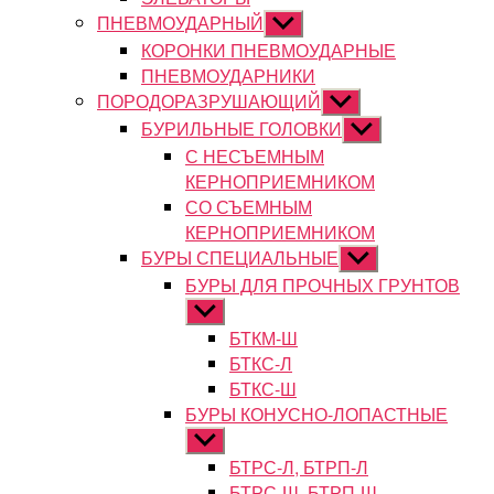
ПНЕВМОУДАРНЫЙ
Показывать
подменю
КОРОНКИ ПНЕВМОУДАРНЫЕ
ПНЕВМОУДАРНИКИ
ПОРОДОРАЗРУШАЮЩИЙ
Показывать
подменю
БУРИЛЬНЫЕ ГОЛОВКИ
Показывать
подменю
С НЕСЪЕМНЫМ
КЕРНОПРИЕМНИКОМ
СО СЪЕМНЫМ
КЕРНОПРИЕМНИКОМ
БУРЫ СПЕЦИАЛЬНЫЕ
Показывать
подменю
БУРЫ ДЛЯ ПРОЧНЫХ ГРУНТОВ
Показывать
подменю
БТКМ-Ш
БТКС-Л
БТКС-Ш
БУРЫ КОНУСНО-ЛОПАСТНЫЕ
Показывать
подменю
БТРС-Л, БТРП-Л
БТРС-Ш, БТРП-Ш