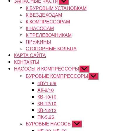
ЗАПАСНЫЕ ЧАСТИ
Показывать
подменю
К БУРОВЫМ УСТАНОВКАМ
К ВЕЗДЕХОДАМ
К КОМПРЕССОРАМ
К НАСОСАМ
К ТРЕЛЕВОЧНИКАМ
ПРУЖИНЫ
СТОПОРНЫЕ КОЛЬЦА
КАРТА САЙТА
КОНТАКТЫ
НАСОСЫ И КОМПРЕССОРЫ
Показывать
подменю
БУРОВЫЕ КОМПРЕССОРЫ
Показывать
подменю
4ВУ1-5/9
АК-9/10
КВ-10/10
КВ-12/10
КВ-12/12
ПК-5,25
БУРОВЫЕ НАСОСЫ
Показывать
подменю
НБ-32, НБ-50