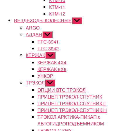
КТМ-10
КТМ-11
КТМ-12
ВЕЗДЕХОДЫ КОЛЕСНЫЕ
Показывать
подменю
ARGO
АЛДАН
Показывать
подменю
ТТС-3941
ТТС-3942
КЕРЖАК
Показывать
подменю
КЕРЖАК 4Х4
КЕРЖАК 6Х6
УНКОР
ТРЭКОЛ
Показывать
подменю
ОПЦИИ ВТС ТРЭКОЛ
ПРИЦЕП ТРЭКОЛ-СПУТНИК
ПРИЦЕП ТРЭКОЛ-СПУТНИК II
ПРИЦЕП ТРЭКОЛ-СПУТНИК III
ТРЭКОЛ АРКТИКА-ПИКАП с
АВТОГИДРОПОДЪЕМНИКОМ
ТРЭКОЛ С КМУ