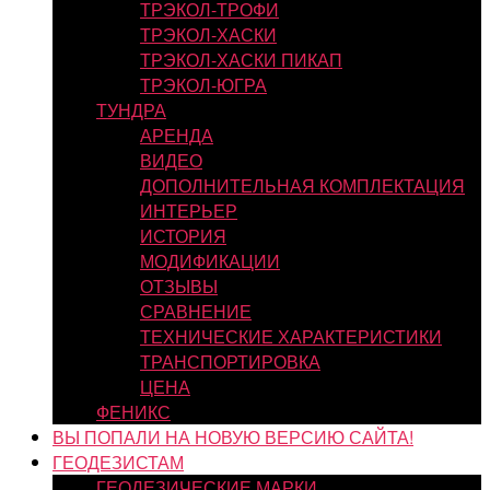
ТРЭКОЛ-ТРОФИ
ТРЭКОЛ-ХАСКИ
ТРЭКОЛ-ХАСКИ ПИКАП
ТРЭКОЛ-ЮГРА
ТУНДРА
АРЕНДА
ВИДЕО
ДОПОЛНИТЕЛЬНАЯ КОМПЛЕКТАЦИЯ
ИНТЕРЬЕР
ИСТОРИЯ
МОДИФИКАЦИИ
ОТЗЫВЫ
СРАВНЕНИЕ
ТЕХНИЧЕСКИЕ ХАРАКТЕРИСТИКИ
ТРАНСПОРТИРОВКА
ЦЕНА
ФЕНИКС
ВЫ ПОПАЛИ НА НОВУЮ ВЕРСИЮ САЙТА!
ГЕОДЕЗИСТАМ
ГЕОДЕЗИЧЕСКИЕ МАРКИ