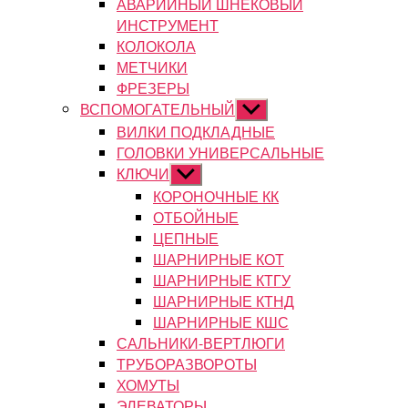
АВАРИЙНЫЙ ШНЕКОВЫЙ
ИНСТРУМЕНТ
КОЛОКОЛА
МЕТЧИКИ
ФРЕЗЕРЫ
ВСПОМОГАТЕЛЬНЫЙ
Показывать
подменю
ВИЛКИ ПОДКЛАДНЫЕ
ГОЛОВКИ УНИВЕРСАЛЬНЫЕ
КЛЮЧИ
Показывать
подменю
КОРОНОЧНЫЕ КК
ОТБОЙНЫЕ
ЦЕПНЫЕ
ШАРНИРНЫЕ КОТ
ШАРНИРНЫЕ КТГУ
ШАРНИРНЫЕ КТНД
ШАРНИРНЫЕ КШС
САЛЬНИКИ-ВЕРТЛЮГИ
ТРУБОРАЗВОРОТЫ
ХОМУТЫ
ЭЛЕВАТОРЫ