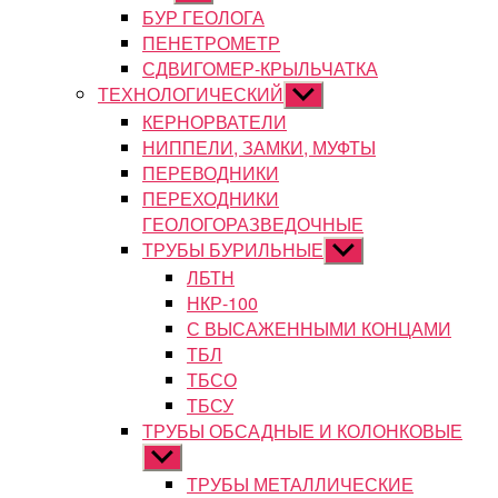
подменю
БУР ГЕОЛОГА
ПЕНЕТРОМЕТР
СДВИГОМЕР-КРЫЛЬЧАТКА
ТЕХНОЛОГИЧЕСКИЙ
Показывать
подменю
КЕРНОРВАТЕЛИ
НИППЕЛИ, ЗАМКИ, МУФТЫ
ПЕРЕВОДНИКИ
ПЕРЕХОДНИКИ
ГЕОЛОГОРАЗВЕДОЧНЫЕ
ТРУБЫ БУРИЛЬНЫЕ
Показывать
подменю
ЛБТН
НКР-100
С ВЫСАЖЕННЫМИ КОНЦАМИ
ТБЛ
ТБСО
ТБСУ
ТРУБЫ ОБСАДНЫЕ И КОЛОНКОВЫЕ
Показывать
подменю
ТРУБЫ МЕТАЛЛИЧЕСКИЕ