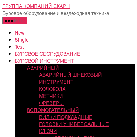
Перейти
ГРУППА КОМПАНИЙ СКАРН
к
Буровое оборудование и вездеходная техника
содержимому
Меню
New
Single
Test
БУРОВОЕ ОБОРУДОВАНИЕ
БУРОВОЙ ИНСТРУМЕНТ
АВАРИЙНЫЙ
АВАРИЙНЫЙ ШНЕКОВЫЙ
ИНСТРУМЕНТ
КОЛОКОЛА
МЕТЧИКИ
ФРЕЗЕРЫ
ВСПОМОГАТЕЛЬНЫЙ
ВИЛКИ ПОДКЛАДНЫЕ
ГОЛОВКИ УНИВЕРСАЛЬНЫЕ
КЛЮЧИ