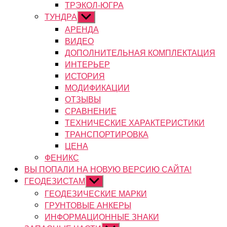
ТРЭКОЛ-ЮГРА
ТУНДРА
Показывать
подменю
АРЕНДА
ВИДЕО
ДОПОЛНИТЕЛЬНАЯ КОМПЛЕКТАЦИЯ
ИНТЕРЬЕР
ИСТОРИЯ
МОДИФИКАЦИИ
ОТЗЫВЫ
СРАВНЕНИЕ
ТЕХНИЧЕСКИЕ ХАРАКТЕРИСТИКИ
ТРАНСПОРТИРОВКА
ЦЕНА
ФЕНИКС
ВЫ ПОПАЛИ НА НОВУЮ ВЕРСИЮ САЙТА!
ГЕОДЕЗИСТАМ
Показывать
подменю
ГЕОДЕЗИЧЕСКИЕ МАРКИ
ГРУНТОВЫЕ АНКЕРЫ
ИНФОРМАЦИОННЫЕ ЗНАКИ