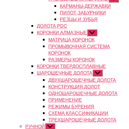
подменю
КАРМАНЫ-ДЕРЖАВКИ
ПИЛОТ-ЗАБУРНИКИ
РЕЗЦЫ И ЗУБЬЯ
ДОЛОТА PDC
КОРОНКИ АЛМАЗНЫЕ
Показывать
подменю
МАТРИЦА КОРОНОК
ПРОМЫВОЧНАЯ СИСТЕМА
КОРОНОК
РАЗМЕРЫ КОРОНОК
КОРОНКИ ТВЕРДОСПЛАВНЫЕ
ШАРОШЕЧНЫЕ ДОЛОТА
Показывать
подменю
ДВУХШАРОШЕЧНЫЕ ДОЛОТА
КОНСТРУКЦИЯ ДОЛОТ
ОДНОШАРОШЕЧНЫЕ ДОЛОТА
ПРИМЕНЕНИЕ
РЕЖИМЫ БУРЕНИЯ
СХЕМА КЛАССИФИКАЦИИ
ТРЕХШАРОШЕЧНЫЕ ДОЛОТА
РУЧНОЙ
Показывать