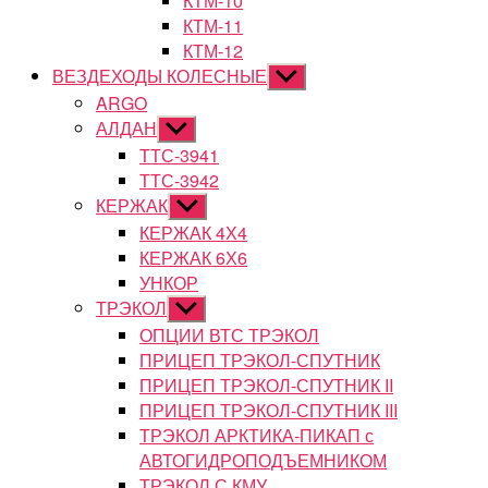
КТМ-10
КТМ-11
КТМ-12
ВЕЗДЕХОДЫ КОЛЕСНЫЕ
Показывать
подменю
ARGO
АЛДАН
Показывать
подменю
ТТС-3941
ТТС-3942
КЕРЖАК
Показывать
подменю
КЕРЖАК 4Х4
КЕРЖАК 6Х6
УНКОР
ТРЭКОЛ
Показывать
подменю
ОПЦИИ ВТС ТРЭКОЛ
ПРИЦЕП ТРЭКОЛ-СПУТНИК
ПРИЦЕП ТРЭКОЛ-СПУТНИК II
ПРИЦЕП ТРЭКОЛ-СПУТНИК III
ТРЭКОЛ АРКТИКА-ПИКАП с
АВТОГИДРОПОДЪЕМНИКОМ
ТРЭКОЛ С КМУ