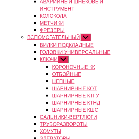
АВАРИЙНЫЙ ШНЕКОВЫЙ
ИНСТРУМЕНТ
КОЛОКОЛА
МЕТЧИКИ
ФРЕЗЕРЫ
ВСПОМОГАТЕЛЬНЫЙ
Показывать
подменю
ВИЛКИ ПОДКЛАДНЫЕ
ГОЛОВКИ УНИВЕРСАЛЬНЫЕ
КЛЮЧИ
Показывать
подменю
КОРОНОЧНЫЕ КК
ОТБОЙНЫЕ
ЦЕПНЫЕ
ШАРНИРНЫЕ КОТ
ШАРНИРНЫЕ КТГУ
ШАРНИРНЫЕ КТНД
ШАРНИРНЫЕ КШС
САЛЬНИКИ-ВЕРТЛЮГИ
ТРУБОРАЗВОРОТЫ
ХОМУТЫ
ЭЛЕВАТОРЫ