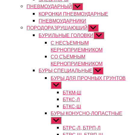
ПНЕВМОУДАРНЫЙ
Показывать
подменю
КОРОНКИ ПНЕВМОУДАРНЫЕ
ПНЕВМОУДАРНИКИ
ПОРОДОРАЗРУШАЮЩИЙ
Показывать
подменю
БУРИЛЬНЫЕ ГОЛОВКИ
Показывать
подменю
С НЕСЪЕМНЫМ
КЕРНОПРИЕМНИКОМ
СО СЪЕМНЫМ
КЕРНОПРИЕМНИКОМ
БУРЫ СПЕЦИАЛЬНЫЕ
Показывать
подменю
БУРЫ ДЛЯ ПРОЧНЫХ ГРУНТОВ
Показывать
подменю
БТКМ-Ш
БТКС-Л
БТКС-Ш
БУРЫ КОНУСНО-ЛОПАСТНЫЕ
Показывать
подменю
БТРС-Л, БТРП-Л
БТРС-Ш, БТРП-Ш