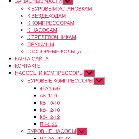
ЗАПАСНЫЕ ЧАСТИ
Показывать
подменю
К БУРОВЫМ УСТАНОВКАМ
К ВЕЗДЕХОДАМ
К КОМПРЕССОРАМ
К НАСОСАМ
К ТРЕЛЕВОЧНИКАМ
ПРУЖИНЫ
СТОПОРНЫЕ КОЛЬЦА
КАРТА САЙТА
КОНТАКТЫ
НАСОСЫ И КОМПРЕССОРЫ
Показывать
подменю
БУРОВЫЕ КОМПРЕССОРЫ
Показывать
подменю
4ВУ1-5/9
АК-9/10
КВ-10/10
КВ-12/10
КВ-12/12
ПК-5,25
БУРОВЫЕ НАСОСЫ
Показывать
подменю
НБ-32, НБ-50