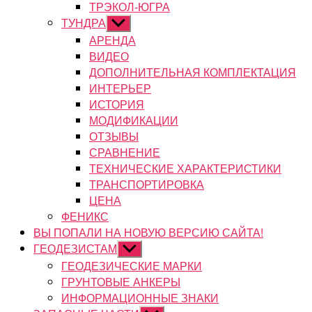
ТРЭКОЛ-ЮГРА
ТУНДРА
Показывать
подменю
АРЕНДА
ВИДЕО
ДОПОЛНИТЕЛЬНАЯ КОМПЛЕКТАЦИЯ
ИНТЕРЬЕР
ИСТОРИЯ
МОДИФИКАЦИИ
ОТЗЫВЫ
СРАВНЕНИЕ
ТЕХНИЧЕСКИЕ ХАРАКТЕРИСТИКИ
ТРАНСПОРТИРОВКА
ЦЕНА
ФЕНИКС
ВЫ ПОПАЛИ НА НОВУЮ ВЕРСИЮ САЙТА!
ГЕОДЕЗИСТАМ
Показывать
подменю
ГЕОДЕЗИЧЕСКИЕ МАРКИ
ГРУНТОВЫЕ АНКЕРЫ
ИНФОРМАЦИОННЫЕ ЗНАКИ