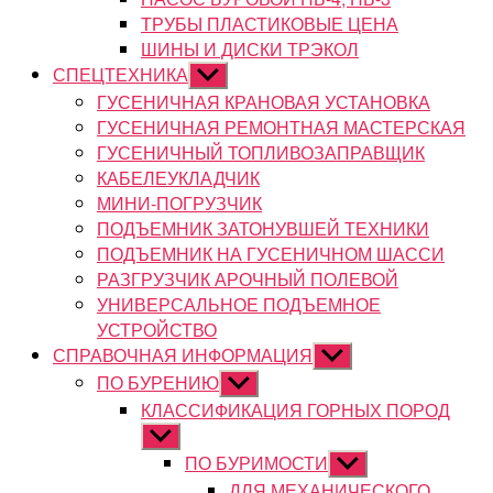
ТРУБЫ ПЛАСТИКОВЫЕ ЦЕНА
ШИНЫ И ДИСКИ ТРЭКОЛ
СПЕЦТЕХНИКА
Показывать
подменю
ГУСЕНИЧНАЯ КРАНОВАЯ УСТАНОВКА
ГУСЕНИЧНАЯ РЕМОНТНАЯ МАСТЕРСКАЯ
ГУСЕНИЧНЫЙ ТОПЛИВОЗАПРАВЩИК
КАБЕЛЕУКЛАДЧИК
МИНИ-ПОГРУЗЧИК
ПОДЪЕМНИК ЗАТОНУВШЕЙ ТЕХНИКИ
ПОДЪЕМНИК НА ГУСЕНИЧНОМ ШАССИ
РАЗГРУЗЧИК АРОЧНЫЙ ПОЛЕВОЙ
УНИВЕРСАЛЬНОЕ ПОДЪЕМНОЕ
УСТРОЙСТВО
СПРАВОЧНАЯ ИНФОРМАЦИЯ
Показывать
подменю
ПО БУРЕНИЮ
Показывать
подменю
КЛАССИФИКАЦИЯ ГОРНЫХ ПОРОД
Показывать
подменю
ПО БУРИМОСТИ
Показывать
подменю
ДЛЯ МЕХАНИЧЕСКОГО