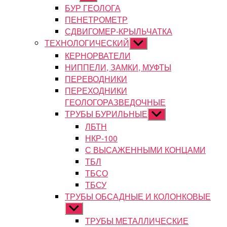
подменю
БУР ГЕОЛОГА
ПЕНЕТРОМЕТР
СДВИГОМЕР-КРЫЛЬЧАТКА
ТЕХНОЛОГИЧЕСКИЙ
Показывать
подменю
КЕРНОРВАТЕЛИ
НИППЕЛИ, ЗАМКИ, МУФТЫ
ПЕРЕВОДНИКИ
ПЕРЕХОДНИКИ
ГЕОЛОГОРАЗВЕДОЧНЫЕ
ТРУБЫ БУРИЛЬНЫЕ
Показывать
подменю
ЛБТН
НКР-100
С ВЫСАЖЕННЫМИ КОНЦАМИ
ТБЛ
ТБСО
ТБСУ
ТРУБЫ ОБСАДНЫЕ И КОЛОНКОВЫЕ
Показывать
подменю
ТРУБЫ МЕТАЛЛИЧЕСКИЕ