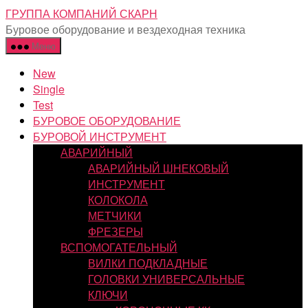
Перейти
ГРУППА КОМПАНИЙ СКАРН
к
Буровое оборудование и вездеходная техника
содержимому
Меню
New
Single
Test
БУРОВОЕ ОБОРУДОВАНИЕ
БУРОВОЙ ИНСТРУМЕНТ
АВАРИЙНЫЙ
АВАРИЙНЫЙ ШНЕКОВЫЙ
ИНСТРУМЕНТ
КОЛОКОЛА
МЕТЧИКИ
ФРЕЗЕРЫ
ВСПОМОГАТЕЛЬНЫЙ
ВИЛКИ ПОДКЛАДНЫЕ
ГОЛОВКИ УНИВЕРСАЛЬНЫЕ
КЛЮЧИ