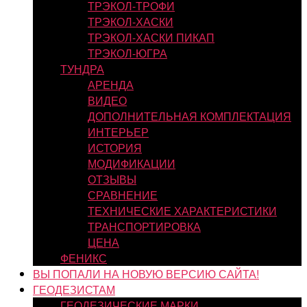
ТРЭКОЛ-ТРОФИ
ТРЭКОЛ-ХАСКИ
ТРЭКОЛ-ХАСКИ ПИКАП
ТРЭКОЛ-ЮГРА
ТУНДРА
АРЕНДА
ВИДЕО
ДОПОЛНИТЕЛЬНАЯ КОМПЛЕКТАЦИЯ
ИНТЕРЬЕР
ИСТОРИЯ
МОДИФИКАЦИИ
ОТЗЫВЫ
СРАВНЕНИЕ
ТЕХНИЧЕСКИЕ ХАРАКТЕРИСТИКИ
ТРАНСПОРТИРОВКА
ЦЕНА
ФЕНИКС
ВЫ ПОПАЛИ НА НОВУЮ ВЕРСИЮ САЙТА!
ГЕОДЕЗИСТАМ
ГЕОДЕЗИЧЕСКИЕ МАРКИ