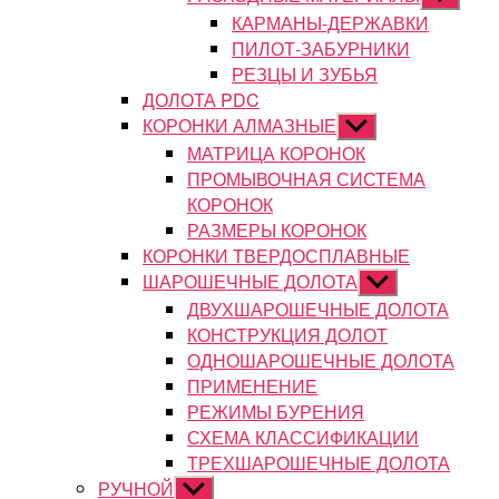
подменю
КАРМАНЫ-ДЕРЖАВКИ
ПИЛОТ-ЗАБУРНИКИ
РЕЗЦЫ И ЗУБЬЯ
ДОЛОТА PDC
КОРОНКИ АЛМАЗНЫЕ
Показывать
подменю
МАТРИЦА КОРОНОК
ПРОМЫВОЧНАЯ СИСТЕМА
КОРОНОК
РАЗМЕРЫ КОРОНОК
КОРОНКИ ТВЕРДОСПЛАВНЫЕ
ШАРОШЕЧНЫЕ ДОЛОТА
Показывать
подменю
ДВУХШАРОШЕЧНЫЕ ДОЛОТА
КОНСТРУКЦИЯ ДОЛОТ
ОДНОШАРОШЕЧНЫЕ ДОЛОТА
ПРИМЕНЕНИЕ
РЕЖИМЫ БУРЕНИЯ
СХЕМА КЛАССИФИКАЦИИ
ТРЕХШАРОШЕЧНЫЕ ДОЛОТА
РУЧНОЙ
Показывать