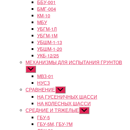
ББУ-001
БМГ-004
КМ-10
МБУ
УБГМ-1Л
УБГМ-1М
УБШМ-1-13
УБШМ-1-20
УКБ-12/25
МЕХАНИЗМЫ ДЛЯ ИСПЫТАНИЯ ГРУНТОВ
Показывать
подменю
МВЗ-01
НУСЗ
СРАВНЕНИЕ
Показывать
подменю
НА ГУСЕНИЧНЫХ ШАССИ
НА КОЛЕСНЫХ ШАССИ
СРЕДНИЕ И ТЯЖЕЛЫЕ
Показывать
подменю
ГБУ-5
ГБУ-5М, ГБУ-7М