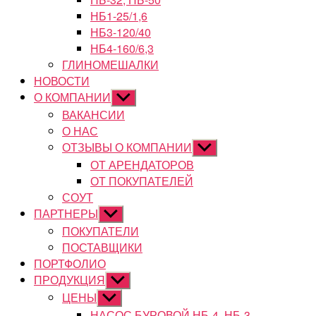
НБ1-25/1,6
НБ3-120/40
НБ4-160/6,3
ГЛИНОМЕШАЛКИ
НОВОСТИ
О КОМПАНИИ
Показывать
подменю
ВАКАНСИИ
О НАС
ОТЗЫВЫ О КОМПАНИИ
Показывать
подменю
ОТ АРЕНДАТОРОВ
ОТ ПОКУПАТЕЛЕЙ
СОУТ
ПАРТНЕРЫ
Показывать
подменю
ПОКУПАТЕЛИ
ПОСТАВЩИКИ
ПОРТФОЛИО
ПРОДУКЦИЯ
Показывать
подменю
ЦЕНЫ
Показывать
подменю
НАСОС БУРОВОЙ НБ-4, НБ-3