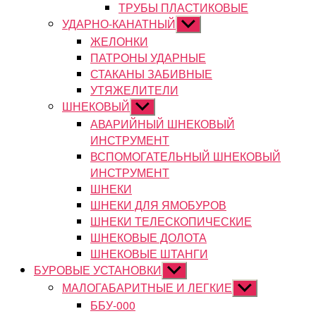
ТРУБЫ ПЛАСТИКОВЫЕ
УДАРНО-КАНАТНЫЙ
Показывать
подменю
ЖЕЛОНКИ
ПАТРОНЫ УДАРНЫЕ
СТАКАНЫ ЗАБИВНЫЕ
УТЯЖЕЛИТЕЛИ
ШНЕКОВЫЙ
Показывать
подменю
АВАРИЙНЫЙ ШНЕКОВЫЙ
ИНСТРУМЕНТ
ВСПОМОГАТЕЛЬНЫЙ ШНЕКОВЫЙ
ИНСТРУМЕНТ
ШНЕКИ
ШНЕКИ ДЛЯ ЯМОБУРОВ
ШНЕКИ ТЕЛЕСКОПИЧЕСКИЕ
ШНЕКОВЫЕ ДОЛОТА
ШНЕКОВЫЕ ШТАНГИ
БУРОВЫЕ УСТАНОВКИ
Показывать
подменю
МАЛОГАБАРИТНЫЕ И ЛЕГКИЕ
Показывать
подменю
ББУ-000