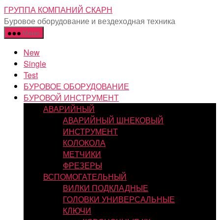
Перейти
ГРУППА КОМПАНИЙ СКАРН
к
Буровое оборудование и вездеходная техника
содержимому
Меню
New
Single
Test
БУРОВОЕ ОБОРУДОВАНИЕ
БУРОВОЙ ИНСТРУМЕНТ
АВАРИЙНЫЙ
АВАРИЙНЫЙ ШНЕКОВЫЙ
ИНСТРУМЕНТ
КОЛОКОЛА
МЕТЧИКИ
ФРЕЗЕРЫ
ВСПОМОГАТЕЛЬНЫЙ
ВИЛКИ ПОДКЛАДНЫЕ
ГОЛОВКИ УНИВЕРСАЛЬНЫЕ
КЛЮЧИ