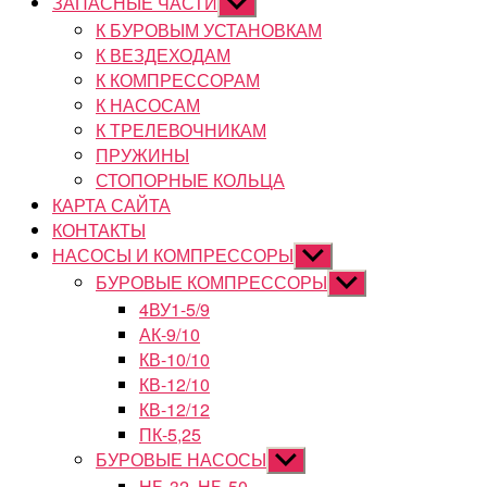
ЗАПАСНЫЕ ЧАСТИ
Показывать
подменю
К БУРОВЫМ УСТАНОВКАМ
К ВЕЗДЕХОДАМ
К КОМПРЕССОРАМ
К НАСОСАМ
К ТРЕЛЕВОЧНИКАМ
ПРУЖИНЫ
СТОПОРНЫЕ КОЛЬЦА
КАРТА САЙТА
КОНТАКТЫ
НАСОСЫ И КОМПРЕССОРЫ
Показывать
подменю
БУРОВЫЕ КОМПРЕССОРЫ
Показывать
подменю
4ВУ1-5/9
АК-9/10
КВ-10/10
КВ-12/10
КВ-12/12
ПК-5,25
БУРОВЫЕ НАСОСЫ
Показывать
подменю
НБ-32, НБ-50