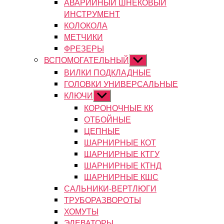
АВАРИЙНЫЙ ШНЕКОВЫЙ
ИНСТРУМЕНТ
КОЛОКОЛА
МЕТЧИКИ
ФРЕЗЕРЫ
ВСПОМОГАТЕЛЬНЫЙ
Показывать
подменю
ВИЛКИ ПОДКЛАДНЫЕ
ГОЛОВКИ УНИВЕРСАЛЬНЫЕ
КЛЮЧИ
Показывать
подменю
КОРОНОЧНЫЕ КК
ОТБОЙНЫЕ
ЦЕПНЫЕ
ШАРНИРНЫЕ КОТ
ШАРНИРНЫЕ КТГУ
ШАРНИРНЫЕ КТНД
ШАРНИРНЫЕ КШС
САЛЬНИКИ-ВЕРТЛЮГИ
ТРУБОРАЗВОРОТЫ
ХОМУТЫ
ЭЛЕВАТОРЫ