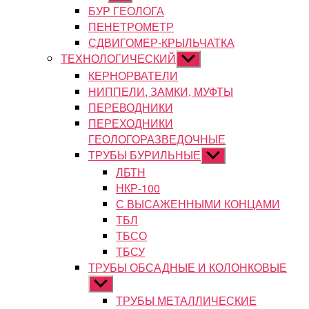
подменю
БУР ГЕОЛОГА
ПЕНЕТРОМЕТР
СДВИГОМЕР-КРЫЛЬЧАТКА
ТЕХНОЛОГИЧЕСКИЙ
Показывать
подменю
КЕРНОРВАТЕЛИ
НИППЕЛИ, ЗАМКИ, МУФТЫ
ПЕРЕВОДНИКИ
ПЕРЕХОДНИКИ
ГЕОЛОГОРАЗВЕДОЧНЫЕ
ТРУБЫ БУРИЛЬНЫЕ
Показывать
подменю
ЛБТН
НКР-100
С ВЫСАЖЕННЫМИ КОНЦАМИ
ТБЛ
ТБСО
ТБСУ
ТРУБЫ ОБСАДНЫЕ И КОЛОНКОВЫЕ
Показывать
подменю
ТРУБЫ МЕТАЛЛИЧЕСКИЕ