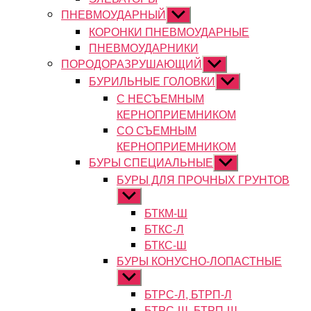
ПНЕВМОУДАРНЫЙ
Показывать
подменю
КОРОНКИ ПНЕВМОУДАРНЫЕ
ПНЕВМОУДАРНИКИ
ПОРОДОРАЗРУШАЮЩИЙ
Показывать
подменю
БУРИЛЬНЫЕ ГОЛОВКИ
Показывать
подменю
С НЕСЪЕМНЫМ
КЕРНОПРИЕМНИКОМ
СО СЪЕМНЫМ
КЕРНОПРИЕМНИКОМ
БУРЫ СПЕЦИАЛЬНЫЕ
Показывать
подменю
БУРЫ ДЛЯ ПРОЧНЫХ ГРУНТОВ
Показывать
подменю
БТКМ-Ш
БТКС-Л
БТКС-Ш
БУРЫ КОНУСНО-ЛОПАСТНЫЕ
Показывать
подменю
БТРС-Л, БТРП-Л
БТРС-Ш, БТРП-Ш