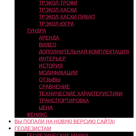
ТРЭКОЛ-ТРОФИ
ТРЭКОЛ-ХАСКИ
ТРЭКОЛ-ХАСКИ ПИКАП
ТРЭКОЛ-ЮГРА
ТУНДРА
АРЕНДА
ВИДЕО
ДОПОЛНИТЕЛЬНАЯ КОМПЛЕКТАЦИЯ
ИНТЕРЬЕР
ИСТОРИЯ
МОДИФИКАЦИИ
ОТЗЫВЫ
СРАВНЕНИЕ
ТЕХНИЧЕСКИЕ ХАРАКТЕРИСТИКИ
ТРАНСПОРТИРОВКА
ЦЕНА
ФЕНИКС
ВЫ ПОПАЛИ НА НОВУЮ ВЕРСИЮ САЙТА!
ГЕОДЕЗИСТАМ
ГЕОДЕЗИЧЕСКИЕ МАРКИ