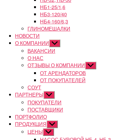
НБ1-25/1,6
НБ3-120/40
НБ4-160/6,3
ГЛИНОМЕШАЛКИ
НОВОСТИ
О КОМПАНИИ
Показывать
подменю
ВАКАНСИИ
О НАС
ОТЗЫВЫ О КОМПАНИИ
Показывать
подменю
ОТ АРЕНДАТОРОВ
ОТ ПОКУПАТЕЛЕЙ
СОУТ
ПАРТНЕРЫ
Показывать
подменю
ПОКУПАТЕЛИ
ПОСТАВЩИКИ
ПОРТФОЛИО
ПРОДУКЦИЯ
Показывать
подменю
ЦЕНЫ
Показывать
подменю
НАСОС БУРОВОЙ НБ-4, НБ-3