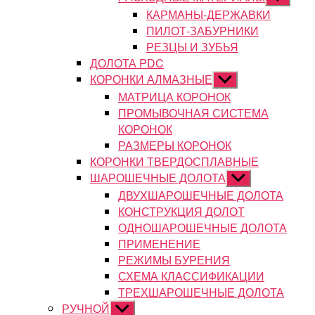
подменю
КАРМАНЫ-ДЕРЖАВКИ
ПИЛОТ-ЗАБУРНИКИ
РЕЗЦЫ И ЗУБЬЯ
ДОЛОТА PDC
КОРОНКИ АЛМАЗНЫЕ
Показывать
подменю
МАТРИЦА КОРОНОК
ПРОМЫВОЧНАЯ СИСТЕМА
КОРОНОК
РАЗМЕРЫ КОРОНОК
КОРОНКИ ТВЕРДОСПЛАВНЫЕ
ШАРОШЕЧНЫЕ ДОЛОТА
Показывать
подменю
ДВУХШАРОШЕЧНЫЕ ДОЛОТА
КОНСТРУКЦИЯ ДОЛОТ
ОДНОШАРОШЕЧНЫЕ ДОЛОТА
ПРИМЕНЕНИЕ
РЕЖИМЫ БУРЕНИЯ
СХЕМА КЛАССИФИКАЦИИ
ТРЕХШАРОШЕЧНЫЕ ДОЛОТА
РУЧНОЙ
Показывать