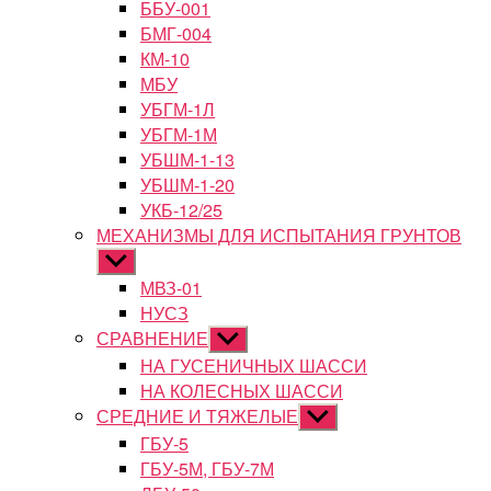
ББУ-001
БМГ-004
КМ-10
МБУ
УБГМ-1Л
УБГМ-1М
УБШМ-1-13
УБШМ-1-20
УКБ-12/25
МЕХАНИЗМЫ ДЛЯ ИСПЫТАНИЯ ГРУНТОВ
Показывать
подменю
МВЗ-01
НУСЗ
СРАВНЕНИЕ
Показывать
подменю
НА ГУСЕНИЧНЫХ ШАССИ
НА КОЛЕСНЫХ ШАССИ
СРЕДНИЕ И ТЯЖЕЛЫЕ
Показывать
подменю
ГБУ-5
ГБУ-5М, ГБУ-7М