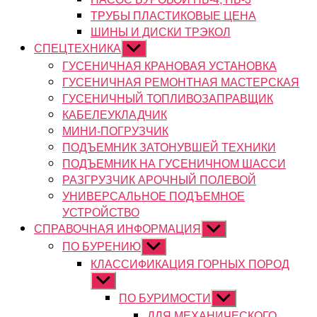
ТРУБЫ ПЛАСТИКОВЫЕ ЦЕНА
ШИНЫ И ДИСКИ ТРЭКОЛ
СПЕЦТЕХНИКА
Показывать
подменю
ГУСЕНИЧНАЯ КРАНОВАЯ УСТАНОВКА
ГУСЕНИЧНАЯ РЕМОНТНАЯ МАСТЕРСКАЯ
ГУСЕНИЧНЫЙ ТОПЛИВОЗАПРАВЩИК
КАБЕЛЕУКЛАДЧИК
МИНИ-ПОГРУЗЧИК
ПОДЪЕМНИК ЗАТОНУВШЕЙ ТЕХНИКИ
ПОДЪЕМНИК НА ГУСЕНИЧНОМ ШАССИ
РАЗГРУЗЧИК АРОЧНЫЙ ПОЛЕВОЙ
УНИВЕРСАЛЬНОЕ ПОДЪЕМНОЕ
УСТРОЙСТВО
СПРАВОЧНАЯ ИНФОРМАЦИЯ
Показывать
подменю
ПО БУРЕНИЮ
Показывать
подменю
КЛАССИФИКАЦИЯ ГОРНЫХ ПОРОД
Показывать
подменю
ПО БУРИМОСТИ
Показывать
подменю
ДЛЯ МЕХАНИЧЕСКОГО