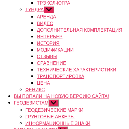
ТРЭКОЛ-ЮГРА
ТУНДРА
Показывать
подменю
АРЕНДА
ВИДЕО
ДОПОЛНИТЕЛЬНАЯ КОМПЛЕКТАЦИЯ
ИНТЕРЬЕР
ИСТОРИЯ
МОДИФИКАЦИИ
ОТЗЫВЫ
СРАВНЕНИЕ
ТЕХНИЧЕСКИЕ ХАРАКТЕРИСТИКИ
ТРАНСПОРТИРОВКА
ЦЕНА
ФЕНИКС
ВЫ ПОПАЛИ НА НОВУЮ ВЕРСИЮ САЙТА!
ГЕОДЕЗИСТАМ
Показывать
подменю
ГЕОДЕЗИЧЕСКИЕ МАРКИ
ГРУНТОВЫЕ АНКЕРЫ
ИНФОРМАЦИОННЫЕ ЗНАКИ