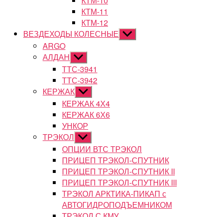
КТМ-10
КТМ-11
КТМ-12
ВЕЗДЕХОДЫ КОЛЕСНЫЕ
Показывать
подменю
ARGO
АЛДАН
Показывать
подменю
ТТС-3941
ТТС-3942
КЕРЖАК
Показывать
подменю
КЕРЖАК 4Х4
КЕРЖАК 6Х6
УНКОР
ТРЭКОЛ
Показывать
подменю
ОПЦИИ ВТС ТРЭКОЛ
ПРИЦЕП ТРЭКОЛ-СПУТНИК
ПРИЦЕП ТРЭКОЛ-СПУТНИК II
ПРИЦЕП ТРЭКОЛ-СПУТНИК III
ТРЭКОЛ АРКТИКА-ПИКАП с
АВТОГИДРОПОДЪЕМНИКОМ
ТРЭКОЛ С КМУ