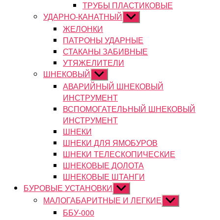
ТРУБЫ ПЛАСТИКОВЫЕ
УДАРНО-КАНАТНЫЙ
Показывать
подменю
ЖЕЛОНКИ
ПАТРОНЫ УДАРНЫЕ
СТАКАНЫ ЗАБИВНЫЕ
УТЯЖЕЛИТЕЛИ
ШНЕКОВЫЙ
Показывать
подменю
АВАРИЙНЫЙ ШНЕКОВЫЙ
ИНСТРУМЕНТ
ВСПОМОГАТЕЛЬНЫЙ ШНЕКОВЫЙ
ИНСТРУМЕНТ
ШНЕКИ
ШНЕКИ ДЛЯ ЯМОБУРОВ
ШНЕКИ ТЕЛЕСКОПИЧЕСКИЕ
ШНЕКОВЫЕ ДОЛОТА
ШНЕКОВЫЕ ШТАНГИ
БУРОВЫЕ УСТАНОВКИ
Показывать
подменю
МАЛОГАБАРИТНЫЕ И ЛЕГКИЕ
Показывать
подменю
ББУ-000