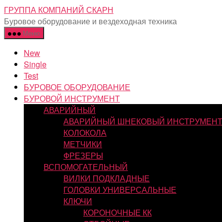
Перейти
ГРУППА КОМПАНИЙ СКАРН
к
Буровое оборудование и вездеходная техника
содержимому
Меню
New
Single
Test
БУРОВОЕ ОБОРУДОВАНИЕ
БУРОВОЙ ИНСТРУМЕНТ
АВАРИЙНЫЙ
АВАРИЙНЫЙ ШНЕКОВЫЙ ИНСТРУМЕН
КОЛОКОЛА
МЕТЧИКИ
ФРЕЗЕРЫ
ВСПОМОГАТЕЛЬНЫЙ
ВИЛКИ ПОДКЛАДНЫЕ
ГОЛОВКИ УНИВЕРСАЛЬНЫЕ
КЛЮЧИ
КОРОНОЧНЫЕ КК