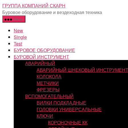
Перейти
ГРУППА КОМПАНИЙ СКАРН
к
Буровое оборудование и вездеходная техника
содержимому
Меню
New
Single
Test
БУРОВОЕ ОБОРУДОВАНИЕ
БУРОВОЙ ИНСТРУМЕНТ
АВАРИЙНЫЙ
АВАРИЙНЫЙ ШНЕКОВЫЙ ИНСТРУМЕН
КОЛОКОЛА
МЕТЧИКИ
ФРЕЗЕРЫ
ВСПОМОГАТЕЛЬНЫЙ
ВИЛКИ ПОДКЛАДНЫЕ
ГОЛОВКИ УНИВЕРСАЛЬНЫЕ
КЛЮЧИ
КОРОНОЧНЫЕ КК