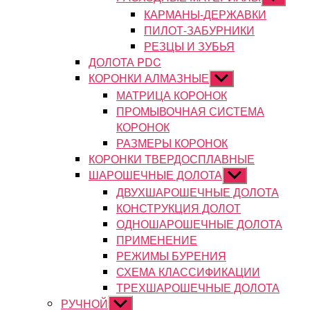
подменю
КАРМАНЫ-ДЕРЖАВКИ
ПИЛОТ-ЗАБУРНИКИ
РЕЗЦЫ И ЗУБЬЯ
ДОЛОТА PDC
КОРОНКИ АЛМАЗНЫЕ
Показывать
подменю
МАТРИЦА КОРОНОК
ПРОМЫВОЧНАЯ СИСТЕМА
КОРОНОК
РАЗМЕРЫ КОРОНОК
КОРОНКИ ТВЕРДОСПЛАВНЫЕ
ШАРОШЕЧНЫЕ ДОЛОТА
Показывать
подменю
ДВУХШАРОШЕЧНЫЕ ДОЛОТА
КОНСТРУКЦИЯ ДОЛОТ
ОДНОШАРОШЕЧНЫЕ ДОЛОТА
ПРИМЕНЕНИЕ
РЕЖИМЫ БУРЕНИЯ
СХЕМА КЛАССИФИКАЦИИ
ТРЕХШАРОШЕЧНЫЕ ДОЛОТА
РУЧНОЙ
Показывать