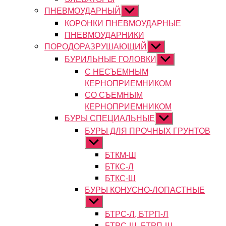
ПНЕВМОУДАРНЫЙ
Показывать
подменю
КОРОНКИ ПНЕВМОУДАРНЫЕ
ПНЕВМОУДАРНИКИ
ПОРОДОРАЗРУШАЮЩИЙ
Показывать
подменю
БУРИЛЬНЫЕ ГОЛОВКИ
Показывать
подменю
С НЕСЪЕМНЫМ
КЕРНОПРИЕМНИКОМ
СО СЪЕМНЫМ
КЕРНОПРИЕМНИКОМ
БУРЫ СПЕЦИАЛЬНЫЕ
Показывать
подменю
БУРЫ ДЛЯ ПРОЧНЫХ ГРУНТОВ
Показывать
подменю
БТКМ-Ш
БТКС-Л
БТКС-Ш
БУРЫ КОНУСНО-ЛОПАСТНЫЕ
Показывать
подменю
БТРС-Л, БТРП-Л
БТРС-Ш, БТРП-Ш