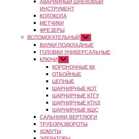
АВАРИЙНЫЙ ШНЕКОВЫЙ
ИНСТРУМЕНТ
КОЛОКОЛА
МЕТЧИКИ
ФРЕЗЕРЫ
ВСПОМОГАТЕЛЬНЫЙ
Показывать
подменю
ВИЛКИ ПОДКЛАДНЫЕ
ГОЛОВКИ УНИВЕРСАЛЬНЫЕ
КЛЮЧИ
Показывать
подменю
КОРОНОЧНЫЕ КК
ОТБОЙНЫЕ
ЦЕПНЫЕ
ШАРНИРНЫЕ КОТ
ШАРНИРНЫЕ КТГУ
ШАРНИРНЫЕ КТНД
ШАРНИРНЫЕ КШС
САЛЬНИКИ-ВЕРТЛЮГИ
ТРУБОРАЗВОРОТЫ
ХОМУТЫ
ЭЛЕВАТОРЫ