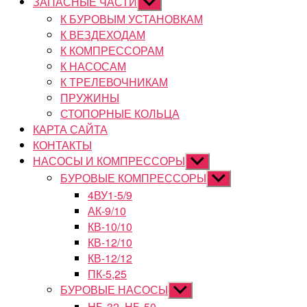
ЗАПАСНЫЕ ЧАСТИ
Показывать
подменю
К БУРОВЫМ УСТАНОВКАМ
К ВЕЗДЕХОДАМ
К КОМПРЕССОРАМ
К НАСОСАМ
К ТРЕЛЕВОЧНИКАМ
ПРУЖИНЫ
СТОПОРНЫЕ КОЛЬЦА
КАРТА САЙТА
КОНТАКТЫ
НАСОСЫ И КОМПРЕССОРЫ
Показывать
подменю
БУРОВЫЕ КОМПРЕССОРЫ
Показывать
подменю
4ВУ1-5/9
АК-9/10
КВ-10/10
КВ-12/10
КВ-12/12
ПК-5,25
БУРОВЫЕ НАСОСЫ
Показывать
подменю
НБ-32, НБ-50