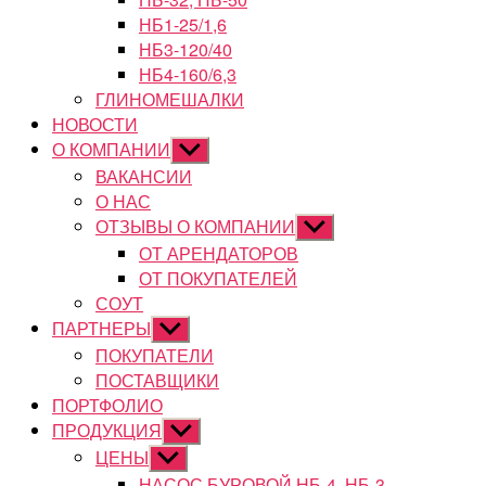
НБ1-25/1,6
НБ3-120/40
НБ4-160/6,3
ГЛИНОМЕШАЛКИ
НОВОСТИ
О КОМПАНИИ
Показывать
подменю
ВАКАНСИИ
О НАС
ОТЗЫВЫ О КОМПАНИИ
Показывать
подменю
ОТ АРЕНДАТОРОВ
ОТ ПОКУПАТЕЛЕЙ
СОУТ
ПАРТНЕРЫ
Показывать
подменю
ПОКУПАТЕЛИ
ПОСТАВЩИКИ
ПОРТФОЛИО
ПРОДУКЦИЯ
Показывать
подменю
ЦЕНЫ
Показывать
подменю
НАСОС БУРОВОЙ НБ-4, НБ-3