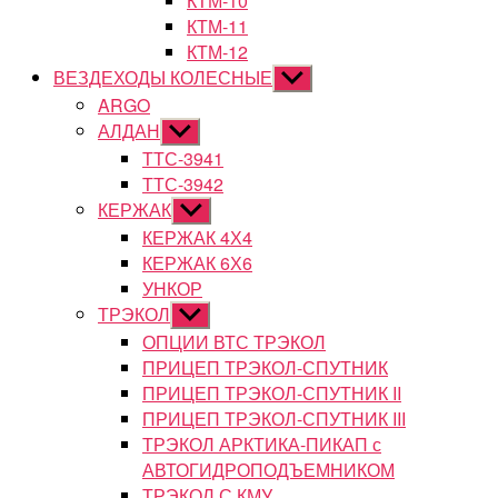
КТМ-10
КТМ-11
КТМ-12
ВЕЗДЕХОДЫ КОЛЕСНЫЕ
Показывать
подменю
ARGO
АЛДАН
Показывать
подменю
ТТС-3941
ТТС-3942
КЕРЖАК
Показывать
подменю
КЕРЖАК 4Х4
КЕРЖАК 6Х6
УНКОР
ТРЭКОЛ
Показывать
подменю
ОПЦИИ ВТС ТРЭКОЛ
ПРИЦЕП ТРЭКОЛ-СПУТНИК
ПРИЦЕП ТРЭКОЛ-СПУТНИК II
ПРИЦЕП ТРЭКОЛ-СПУТНИК III
ТРЭКОЛ АРКТИКА-ПИКАП с
АВТОГИДРОПОДЪЕМНИКОМ
ТРЭКОЛ С КМУ