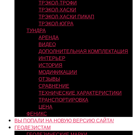
ТРЭКОЛ-ТРОФИ
ТРЭКОЛ-ХАСКИ
ТРЭКОЛ-ХАСКИ ПИКАП
ТРЭКОЛ-ЮГРА
ТУНДРА
АРЕНДА
ВИДЕО
ДОПОЛНИТЕЛЬНАЯ КОМПЛЕКТАЦИЯ
ИНТЕРЬЕР
ИСТОРИЯ
МОДИФИКАЦИИ
ОТЗЫВЫ
СРАВНЕНИЕ
ТЕХНИЧЕСКИЕ ХАРАКТЕРИСТИКИ
ТРАНСПОРТИРОВКА
ЦЕНА
ФЕНИКС
ВЫ ПОПАЛИ НА НОВУЮ ВЕРСИЮ САЙТА!
ГЕОДЕЗИСТАМ
ГЕОДЕЗИЧЕСКИЕ МАРКИ