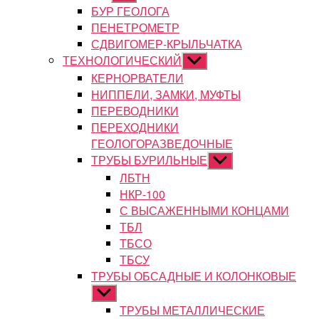
подменю
БУР ГЕОЛОГА
ПЕНЕТРОМЕТР
СДВИГОМЕР-КРЫЛЬЧАТКА
ТЕХНОЛОГИЧЕСКИЙ
Показывать
подменю
КЕРНОРВАТЕЛИ
НИППЕЛИ, ЗАМКИ, МУФТЫ
ПЕРЕВОДНИКИ
ПЕРЕХОДНИКИ
ГЕОЛОГОРАЗВЕДОЧНЫЕ
ТРУБЫ БУРИЛЬНЫЕ
Показывать
подменю
ЛБТН
НКР-100
С ВЫСАЖЕННЫМИ КОНЦАМИ
ТБЛ
ТБСО
ТБСУ
ТРУБЫ ОБСАДНЫЕ И КОЛОНКОВЫЕ
Показывать
подменю
ТРУБЫ МЕТАЛЛИЧЕСКИЕ