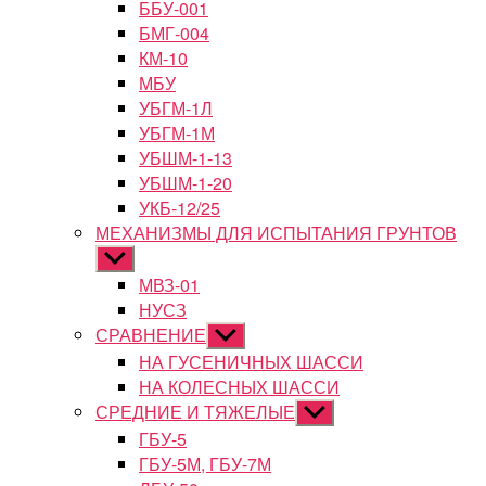
ББУ-001
БМГ-004
КМ-10
МБУ
УБГМ-1Л
УБГМ-1М
УБШМ-1-13
УБШМ-1-20
УКБ-12/25
МЕХАНИЗМЫ ДЛЯ ИСПЫТАНИЯ ГРУНТОВ
Показывать
подменю
МВЗ-01
НУСЗ
СРАВНЕНИЕ
Показывать
подменю
НА ГУСЕНИЧНЫХ ШАССИ
НА КОЛЕСНЫХ ШАССИ
СРЕДНИЕ И ТЯЖЕЛЫЕ
Показывать
подменю
ГБУ-5
ГБУ-5М, ГБУ-7М