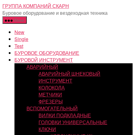
Перейти
ГРУППА КОМПАНИЙ СКАРН
к
Буровое оборудование и вездеходная техника
содержимому
Меню
New
Single
Test
БУРОВОЕ ОБОРУДОВАНИЕ
БУРОВОЙ ИНСТРУМЕНТ
АВАРИЙНЫЙ
АВАРИЙНЫЙ ШНЕКОВЫЙ
ИНСТРУМЕНТ
КОЛОКОЛА
МЕТЧИКИ
ФРЕЗЕРЫ
ВСПОМОГАТЕЛЬНЫЙ
ВИЛКИ ПОДКЛАДНЫЕ
ГОЛОВКИ УНИВЕРСАЛЬНЫЕ
КЛЮЧИ