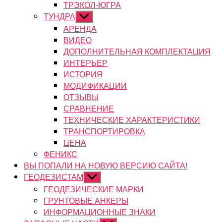
ТРЭКОЛ-ЮГРА
ТУНДРА
Показывать
подменю
АРЕНДА
ВИДЕО
ДОПОЛНИТЕЛЬНАЯ КОМПЛЕКТАЦИЯ
ИНТЕРЬЕР
ИСТОРИЯ
МОДИФИКАЦИИ
ОТЗЫВЫ
СРАВНЕНИЕ
ТЕХНИЧЕСКИЕ ХАРАКТЕРИСТИКИ
ТРАНСПОРТИРОВКА
ЦЕНА
ФЕНИКС
ВЫ ПОПАЛИ НА НОВУЮ ВЕРСИЮ САЙТА!
ГЕОДЕЗИСТАМ
Показывать
подменю
ГЕОДЕЗИЧЕСКИЕ МАРКИ
ГРУНТОВЫЕ АНКЕРЫ
ИНФОРМАЦИОННЫЕ ЗНАКИ