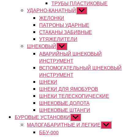
ТРУБЫ ПЛАСТИКОВЫЕ
УДАРНО-КАНАТНЫЙ
Показывать
подменю
ЖЕЛОНКИ
ПАТРОНЫ УДАРНЫЕ
СТАКАНЫ ЗАБИВНЫЕ
УТЯЖЕЛИТЕЛИ
ШНЕКОВЫЙ
Показывать
подменю
АВАРИЙНЫЙ ШНЕКОВЫЙ
ИНСТРУМЕНТ
ВСПОМОГАТЕЛЬНЫЙ ШНЕКОВЫЙ
ИНСТРУМЕНТ
ШНЕКИ
ШНЕКИ ДЛЯ ЯМОБУРОВ
ШНЕКИ ТЕЛЕСКОПИЧЕСКИЕ
ШНЕКОВЫЕ ДОЛОТА
ШНЕКОВЫЕ ШТАНГИ
БУРОВЫЕ УСТАНОВКИ
Показывать
подменю
МАЛОГАБАРИТНЫЕ И ЛЕГКИЕ
Показывать
подменю
ББУ-000